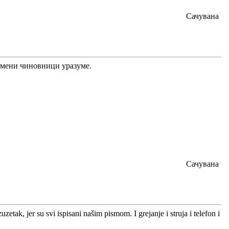
Сачувана
исмени чиновници уразуме.
Сачувана
etak, jer su svi ispisani našim pismom. I grejanje i struja i telefon i