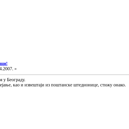
ици!
4.2007. »
м у Београду.
рејање, као и извештаји из поштанске штедионице, стижу онако.