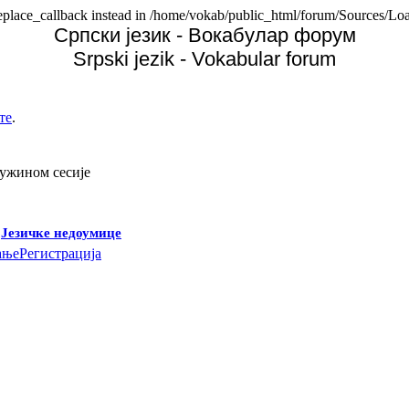
replace_callback instead in /home/vokab/public_html/forum/Sources/Loa
Српски језик - Вокабулар форум
Srpski jezik - Vokabular forum
те
.
дужином сесије
-
Језичке недоумице
ање
Регистрација