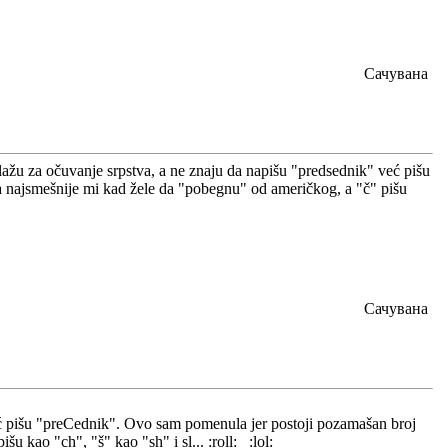
Сачувана
lažu za očuvanje srpstva, a ne znaju da napišu "predsednik" već pišu
 a najsmešnije mi kad žele da "pobegnu" od američkog, a "č" pišu
Сачувана
već pišu "preCednik". Ovo sam pomenula jer postoji pozamašan broj
u kao "ch", "š" kao "sh" i sl... :roll: :lol: