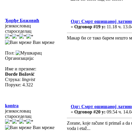
Ђорђе Божовић
Одг: Смрт ошишаној латин
језикословац
«
Одговор #19 у:
11.18 ч. 13.0
староседелац
Макар би се тако барем нешто м
Ван мреже
Пол:
Организација:
Име и презиме:
Đorđe Božović
Струка:
lingvist
Поруке: 4.322
kontra
Одг: Смрт ошишаној латин
језикословац
«
Одговор #20 у:
09.54 ч. 14.0
староседелац
Zorane, koje račune ti primaš a da u
Ван мреже
voda i etaž...