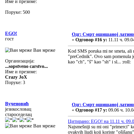
Име и презиме:
Поруке: 500
EGO!
Одг: Смрт ошишаној латин
гост
«
Одговор #16 у:
11.11 ч. 09.0
Ван мреже
Kod SMS poruka mi ne smeta, ali na
"preCednik". Ovo sam pomenula jer 
Организација:
kao "ch", "š" kao "sh" i sl... :roll: 
...sopstveno carstvo...
Име и презиме:
Crazy JoX
Поруке: 3
Вученовић
Одг: Смрт ошишаној латин
језикословац
«
Одговор #17 у:
09.06 ч. 10.0
староседелац
Цитирано: EGO! на 11.11 ч. 09.0
Ван мреже
Najsmešniji su mi oni "primerci" k
ovakvih ljudi koji koriste "ošišanu"