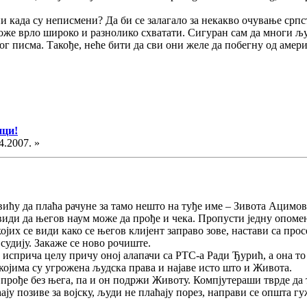
 када су неписмени? Да би се залагало за некакво очување српств
 може врло широко и разнолико схватати. Сигуран сам да многи љу
 писма. Такође, неће бити да сви они желе да побегну од амери
ици!
4.2007. »
 да плаћа рачуне за тамо нешто на туђе име – Зивота Ацимовиц 
 види да његов наум може да прође и чека. Пропусти једну опомен
ојих се види како се његов клијент заправо зове, настави са пр
судију. Закаже се ново рочиште.
прича целу причу оној алапачи са РТС-а Ради Ђурић, а она то ј
ојима су угрожена људска права и најаве исто што и Живота.
 прође без њега, па и он подржи Животу. Компјутераши тврде да т
 позиве за војску, људи не плаћају порез, направи се општа гуж