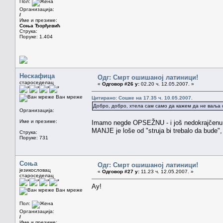
Пол:
Организација:
/
Име и презиме:
Соња Ђорђевић
Струка:
Поруке: 1.404
Нескафица
Одг: Смрт ошишаној латиници!
староседелац
«
Одговор #26 у:
02.20 ч. 12.05.2007. »
Ван мреже
Цитирано: Сошке на 17.35 ч. 10.05.2007.
Добро, добро, хтела сам само да кажем да не ваља он
Организација:
Име и презиме:
Imamo negde OPSEŽNU - i još nedokrajčen
MANJE je loše od "struja bi trebalo da bude", 
Струка:
Поруке: 731
Соња
Одг: Смрт ошишаној латиници!
језикословац
«
Одговор #27 у:
11.23 ч. 12.05.2007. »
староседелац
Ау!
Ван мреже
Пол:
Организација:
/
Име и презиме: