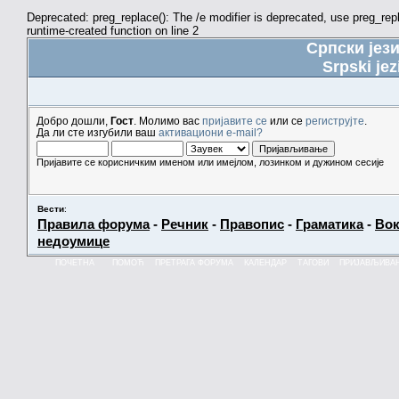
Deprecated: preg_replace(): The /e modifier is deprecated, use preg_re
runtime-created function on line 2
Српски јез
Srpski jez
Добро дошли,
Гост
. Молимо вас
пријавите се
или се
региструјте
.
Да ли сте изгубили ваш
активациони e-mail?
Пријавите се корисничким именом или имејлом, лозинком и дужином сесије
Вести
:
Правила форума
-
Речник
-
Правопис
-
Граматика
-
Вок
недоумице
ПОЧЕТНА
ПОМОЋ
ПРЕТРАГА ФОРУМА
КАЛЕНДАР
ТАГОВИ
ПРИЈАВЉИВА