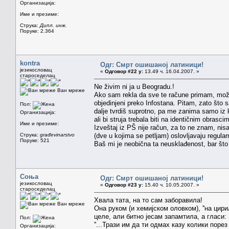
Организација:
Име и презиме:
Струка:
Дипл. инж.
Поруке: 2.364
kontra
Одг: Смрт ошишаној латиници!
језикословац
«
Одговор #22 у:
13.49 ч. 16.04.2007. »
староседелац
Ne živim ni ja u Beogradu.!
Ван мреже
Ako sam rekla da sve te račune primam, može
objedinjeni preko Infostana. Pitam, zato što sa
Пол:
dalje tvrdiš suprotno, pa me zanima samo iz ko
Организација:
ali bi struja trebala biti na identičnim obrasci
Име и презиме:
Izveštaj iz PŠ nije račun, za to ne znam, nis
Струка:
građevinarstvo
(dve u kojima se petljam) oslovljavaju regular
Поруке: 521
Baš mi je neobična ta neusklađenost, bar što 
Соња
Одг: Смрт ошишаној латиници!
језикословац
«
Одговор #23 у:
15.40 ч. 10.05.2007. »
староседелац
Хвала тата, на то сам заборавила!
Ван мреже
Oна руком (и хемијском оловком), ''на цири
целе, али битно јесам запамтила, а гласи:
Пол:
''...Трази им да ти одмах казу колики порез 
Организација: