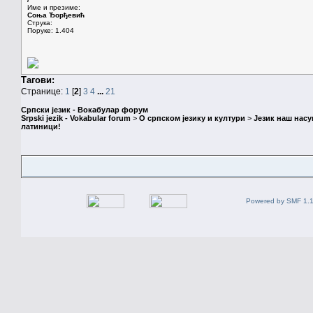
Име и презиме:
Соња Ђорђевић
Струка:
Поруке: 1.404
Тагови:
Странице:
1
[
2
]
3
4
...
21
Српски језик - Вокабулар форум
Srpski jezik - Vokabular forum
>
О српском језику и култури
>
Језик наш нас
латиници!
Powered by SMF 1.