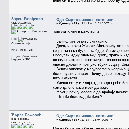
неће бити да сви они желе да побегну од а
Зоран Ђорђевић
Одг: Смрт ошишаној латиници!
староседелац
«
Одговор #18 у:
22.42 ч. 12.04.2007. »
Ван мреже
Још само ово и нећу више.
Пол:
Замислите овакву ситуацију.
Организација:
Досади неком Животи Аћимовићу да плаћа
Име и презиме:
краја, па нека буде шта буде. Ангажује не
Пропусти једну опомену, другу, трећу и к
Струка:
Дипл. инж.
Поруке: 2.364
се види како се његов клијент заправо зо
опасно дирати и потпуно збуни судију. Зак
Вешти адвокат у међувремену исприча цел
боље пусти у народ. Почну да се јављају 
што и Живота.
Умеша се ту и Клајн, где то да прође без
само да оне тамо мрзи да раде.
Момци почну масовно да враћају позиве за
Шта би било кад би било?
Ђорђе Божовић
Одг: Смрт ошишаној латиници!
језикословац
«
Одговор #19 у:
11.18 ч. 13.04.2007. »
староседелац
Макар би се тако барем нешто могло испра