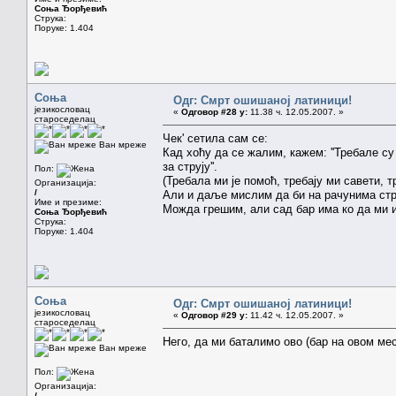
Соња Ђорђевић
Струка:
Поруке: 1.404
Соња
Одг: Смрт ошишаној латиници!
језикословац
«
Одговор #28 у:
11.38 ч. 12.05.2007. »
староседелац
Чек' сетила сам се:
Ван мреже
Кад хоћу да се жалим, кажем: ''Требале су 
за струју''.
Пол:
(Требала ми је помоћ, требају ми савети, тр
Организација:
/
Али и даље мислим да би на рачунима струј
Име и презиме:
Можда грешим, али сад бар има ко да ми 
Соња Ђорђевић
Струка:
Поруке: 1.404
Соња
Одг: Смрт ошишаној латиници!
језикословац
«
Одговор #29 у:
11.42 ч. 12.05.2007. »
староседелац
Него, да ми баталимо ово (бар на овом мест
Ван мреже
Пол:
Организација:
/