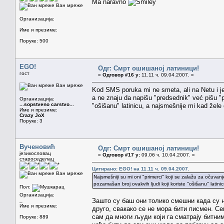
Ma naravno
Ван мреже
Организација:
Име и презиме:
Поруке: 500
EGO!
Одг: Смрт ошишаној латиници!
гост
«
Одговор #16 у:
11.11 ч. 09.04.2007. »
Ван мреже
Kod SMS poruka mi ne smeta, ali na Netu i je 
a ne znaju da napišu "predsednik" već pišu "
Организација:
...sopstveno carstvo...
"ošišanu" latinicu, a najsmešnije mi kad žele d
Име и презиме:
Crazy JoX
Поруке: 3
Вученовић
Одг: Смрт ошишаној латиници!
језикословац
«
Одговор #17 у:
09.06 ч. 10.04.2007. »
староседелац
Цитирано: EGO! на 11.11 ч. 09.04.2007.
Ван мреже
Najsmešniji su mi oni "primerci" koji se zalažu za očuva
pozamašan broj ovakvih ljudi koji koriste "ošišanu" latinic
Пол:
Организација:
Зашто су баш они толико смешни када су н
_
Име и презиме:
друго, свакако се не мора бити писмен. Се
сам да многи људи који га сматрају битни
Поруке: 889