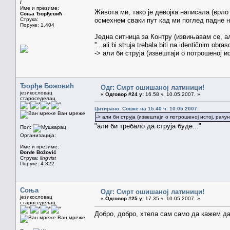
/
Име и презиме:
Живота ми, тако је девојка написала (врло
Соња Ђорђевић
Струка:
осмехнем сваки пут кад ми поглед падне на
Поруке: 1.404
Једна ситница за Контру (извињавам се, ал
''...ali bi struja trebala biti na identičnim obrasc
-> али би струја (извештаји о потрошеној ис
Ђорђе Божовић
Одг: Смрт ошишаној латиници!
језикословац
«
Одговор #24 у:
16.58 ч. 10.05.2007. »
староседелац
Цитирано: Сошке на 15.40 ч. 10.05.2007.
Ван мреже
-> али би струја (извештаји о потрошеној истој, рачун
"али би требало да струја буде..."
Пол:
Организација:
Име и презиме:
Đorđe Božović
Струка:
lingvist
Поруке: 4.322
Соња
Одг: Смрт ошишаној латиници!
језикословац
«
Одговор #25 у:
17.35 ч. 10.05.2007. »
староседелац
Добро, добро, хтела сам само да кажем да н
Ван мреже