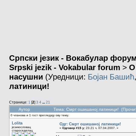
Српски језик - Вокабулар фору
Srpski jezik - Vokabular forum
>
О
насушни
(Уредници:
Бојан Башић
латиници!
Странице:
1
[
2
]
3
4
...
21
Аутор
Тема: Смрт ошишаној латиници! (Прочит
0 чланова и 1 гост прегледају ову тему.
Lolita
Одг: Смрт ошишаној латиници!
језикословац
«
Одговор #15 у:
23.21 ч. 07.04.2007. »
староседелац