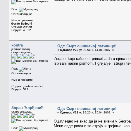
Ван мреже
Пол:
Организација:
Име и презиме:
Đorđe Božović
Струка:
lingvist
Поруке: 4.322
kontra
Одг: Смрт ошишаној латиници!
језикословац
«
Одговор #20 у:
09.54 ч. 14.04.2007. »
староседелац
Zorane, koje račune ti primaš a da u njima ne
Ван мреже
ispisani našim pismom. I grejanje i struja i tel
Пол:
Организација:
Име и презиме:
Струка:
građevinarstvo
Поруке: 521
Зоран Ђорђевић
Одг: Смрт ошишаној латиници!
староседелац
«
Одговор #21 у:
19.20 ч. 15.04.2007. »
Ван мреже
Оцигледно не знас да ја не зивим у Београ
Мени овде рачуни за струју и грејање, као
Пол: