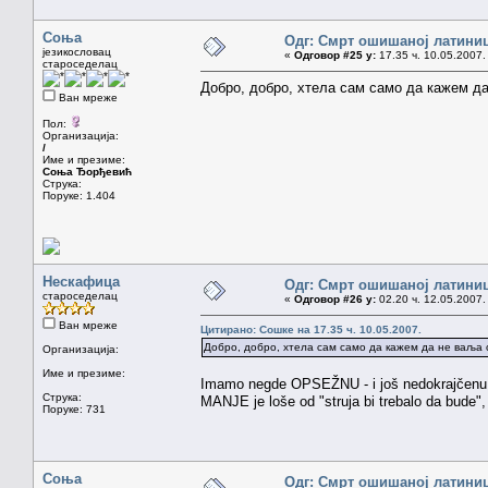
Соња
Одг: Смрт ошишаној латини
језикословац
«
Одговор #25 у:
17.35 ч. 10.05.2007.
староседелац
Добро, добро, хтела сам само да кажем да н
Ван мреже
Пол:
Организација:
/
Име и презиме:
Соња Ђорђевић
Струка:
Поруке: 1.404
Нескафица
Одг: Смрт ошишаној латини
староседелац
«
Одговор #26 у:
02.20 ч. 12.05.2007.
Ван мреже
Цитирано: Сошке на 17.35 ч. 10.05.2007.
Добро, добро, хтела сам само да кажем да не ваља он
Организација:
Име и презиме:
Imamo negde OPSEŽNU - i još nedokrajčen
Струка:
MANJE je loše od "struja bi trebalo da bude", 
Поруке: 731
Соња
Одг: Смрт ошишаној латини