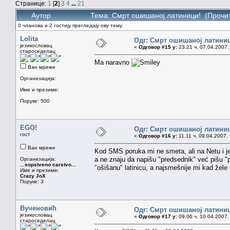
Странице:
1
[
2
]
3
4
...
21
Аутор
Тема: Смрт ошишаној латиници! (Прочит
0 чланова и 2 гостију прегледају ову тему.
Lolita
Одг: Смрт ошишаној латини
језикословац
«
Одговор #15 у:
23.21 ч. 07.04.2007.
староседелац
Ma naravno
Ван мреже
Организација:
Име и презиме:
Поруке: 500
EGO!
Одг: Смрт ошишаној латини
гост
«
Одговор #16 у:
11.11 ч. 09.04.2007.
Ван мреже
Kod SMS poruka mi ne smeta, ali na Netu i je 
a ne znaju da napišu "predsednik" već pišu "
Организација:
...sopstveno carstvo...
"ošišanu" latinicu, a najsmešnije mi kad žele d
Име и презиме:
Crazy JoX
Поруке: 3
Вученовић
Одг: Смрт ошишаној латини
језикословац
«
Одговор #17 у:
09.06 ч. 10.04.2007.
староседелац