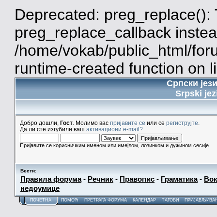
Deprecated: preg_replace(): 
preg_replace_callback instea
/home/vokab/public_html/for
runtime-created function on l
Српски јез
Srpski jez
Добро дошли,
Гост
. Молимо вас
пријавите се
или се
региструјте
.
Да ли сте изгубили ваш
активациони e-mail?
Пријавите се корисничким именом или имејлом, лозинком и дужином сесије
Вести
:
Правила форума
-
Речник
-
Правопис
-
Граматика
-
Вок
недоумице
ПОЧЕТНА
ПОМОЋ
ПРЕТРАГА ФОРУМА
КАЛЕНДАР
ТАГОВИ
ПРИЈАВЉИВА