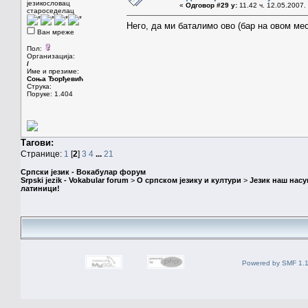
језикословац
«
Одговор #29 у:
11.42 ч. 12.05.2007.
староседелац
Него, да ми баталимо ово (бар на овом мест
Ван мреже
Пол:
Организација:
/
Име и презиме:
Соња Ђорђевић
Струка:
Поруке: 1.404
Тагови:
Странице:
1
[
2
]
3
4
...
21
Српски језик - Вокабулар форум
Srpski jezik - Vokabular forum
>
О српском језику и култури
>
Језик наш нас
латиници!
Powered by SMF 1.