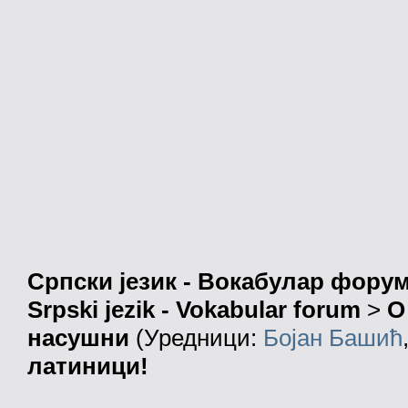
Српски језик - Вокабулар фору
Srpski jezik - Vokabular forum
>
О
насушни
(Уредници:
Бојан Башић
латиници!