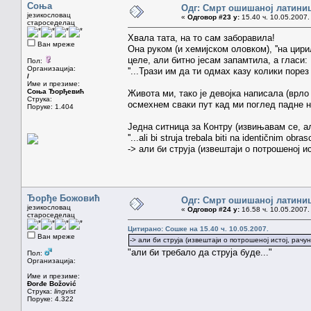
Соња
Одг: Смрт ошишаној латини
језикословац
«
Одговор #23 у:
15.40 ч. 10.05.2007.
староседелац
Хвала тата, на то сам заборавила!
Ван мреже
Oна руком (и хемијском оловком), ''на цири
целе, али битно јесам запамтила, а гласи:
Пол:
Организација:
''...Трази им да ти одмах казу колики порез 
/
Име и презиме:
Соња Ђорђевић
Живота ми, тако је девојка написала (врло
Струка:
осмехнем сваки пут кад ми поглед падне на
Поруке: 1.404
Једна ситница за Контру (извињавам се, ал
''...ali bi struja trebala biti na identičnim obrasc
-> али би струја (извештаји о потрошеној ис
Ђорђе Божовић
Одг: Смрт ошишаној латини
језикословац
«
Одговор #24 у:
16.58 ч. 10.05.2007.
староседелац
Цитирано: Сошке на 15.40 ч. 10.05.2007.
Ван мреже
-> али би струја (извештаји о потрошеној истој, рачун
"али би требало да струја буде..."
Пол:
Организација:
Име и презиме:
Đorđe Božović
Струка:
lingvist
Поруке: 4.322