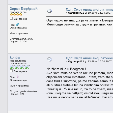
Зоран Ђорђевић
Одг: Смрт ошишаној латини
староседелац
«
Одговор #21 у:
19.20 ч. 15.04.2007.
Ван мреже
Оцигледно не знас да ја не зивим у Београ
Мени овде рачуни за струју и грејање, као
Пол:
Организација:
Име и презиме:
Струка:
Дипл. инж.
Поруке: 2.364
kontra
Одг: Смрт ошишаној латини
језикословац
«
Одговор #22 у:
13.49 ч. 16.04.2007.
староседелац
Ne živim ni ja u Beogradu.!
Ван мреже
Ako sam rekla da sve te račune primam, može
objedinjeni preko Infostana. Pitam, zato što sa
Пол:
Организација:
dalje tvrdiš suprotno, pa me zanima samo iz ko
ali bi struja trebala biti na identičnim obrasci
Име и презиме:
Izveštaj iz PŠ nije račun, za to ne znam, nis
Струка:
građevinarstvo
(dve u kojima se petljam) oslovljavaju regular
Поруке: 521
Baš mi je neobična ta neusklađenost, bar što 