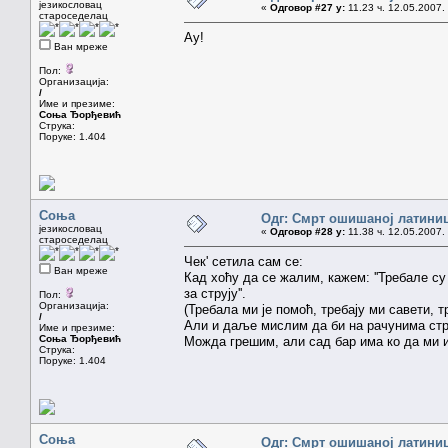
језикословац
«
Одговор #27 у:
11.23 ч. 12.05.2007.
староседелац
Ау!
Ван мреже
Пол:
Организација:
/
Име и презиме:
Соња Ђорђевић
Струка:
Поруке: 1.404
Соња
Одг: Смрт ошишаној латини
језикословац
«
Одговор #28 у:
11.38 ч. 12.05.2007.
староседелац
Чек' сетила сам се:
Ван мреже
Кад хоћу да се жалим, кажем: ''Требале су 
за струју''.
Пол:
Организација:
(Требала ми је помоћ, требају ми савети, тр
/
Али и даље мислим да би на рачунима струј
Име и презиме:
Соња Ђорђевић
Можда грешим, али сад бар има ко да ми 
Струка:
Поруке: 1.404
Соња
Одг: Смрт ошишаној латини