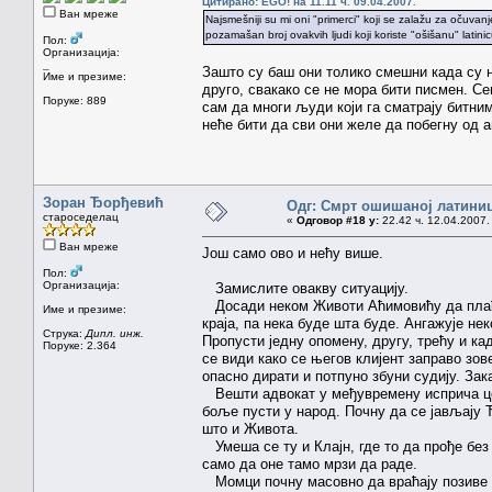
Цитирано: EGO! на 11.11 ч. 09.04.2007.
Ван мреже
Najsmešniji su mi oni "primerci" koji se zalažu za očuva
pozamašan broj ovakvih ljudi koji koriste "ošišanu" latinic
Пол:
Организација:
_
Зашто су баш они толико смешни када су н
Име и презиме:
друго, свакако се не мора бити писмен. Се
Поруке: 889
сам да многи људи који га сматрају битни
неће бити да сви они желе да побегну од а
Зоран Ђорђевић
Одг: Смрт ошишаној латини
староседелац
«
Одговор #18 у:
22.42 ч. 12.04.2007.
Ван мреже
Још само ово и нећу више.
Пол:
Организација:
Замислите овакву ситуацију.
Досади неком Животи Аћимовићу да плаћа
Име и презиме:
краја, па нека буде шта буде. Ангажује не
Струка:
Дипл. инж.
Пропусти једну опомену, другу, трећу и к
Поруке: 2.364
се види како се његов клијент заправо зо
опасно дирати и потпуно збуни судију. Зак
Вешти адвокат у међувремену исприча цел
боље пусти у народ. Почну да се јављају 
што и Живота.
Умеша се ту и Клајн, где то да прође без
само да оне тамо мрзи да раде.
Момци почну масовно да враћају позиве за