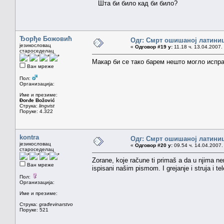
Шта би било кад би било?
Ђорђе Божовић
Одг: Смрт ошишаној латини
језикословац
«
Одговор #19 у:
11.18 ч. 13.04.2007.
староседелац
Макар би се тако барем нешто могло испра
Ван мреже
Пол:
Организација:
Име и презиме:
Đorđe Božović
Струка:
lingvist
Поруке: 4.322
kontra
Одг: Смрт ошишаној латини
језикословац
«
Одговор #20 у:
09.54 ч. 14.04.2007.
староседелац
Zorane, koje račune ti primaš a da u njima ne
Ван мреже
ispisani našim pismom. I grejanje i struja i tel
Пол:
Организација:
Име и презиме:
Струка:
građevinarstvo
Поруке: 521