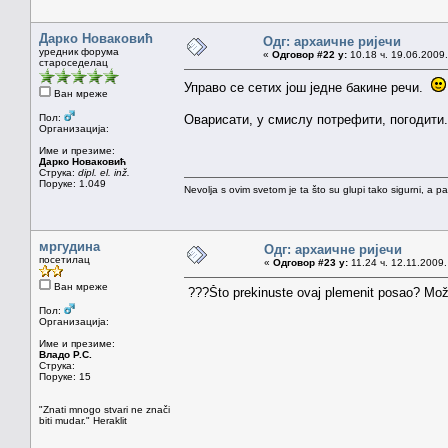
Дарко Новаковић
Одг: архаичне ријечи
уредник форума
«
Одговор #22 у:
10.18 ч. 19.06.2009.
староседелац
Управо се сетих још једне бакине речи.
Ван мреже
Пол:
Оварисати, у смислу потрефити, погодити.
Организација:
Име и презиме:
Дарко Новаковић
Струка:
dipl. el. inž.
Поруке: 1.049
Nevolja s ovim svetom je ta što su glupi tako sigurni, a 
мргудина
Одг: архаичне ријечи
посетилац
«
Одговор #23 у:
11.24 ч. 12.11.2009.
Ван мреже
???Što prekinuste ovaj plemenit posao? Možd
Пол:
Организација:
Име и презиме:
Владо Р.С.
Струка:
Поруке: 15
"Znati mnogo stvari ne znači
biti mudar." Heraklit