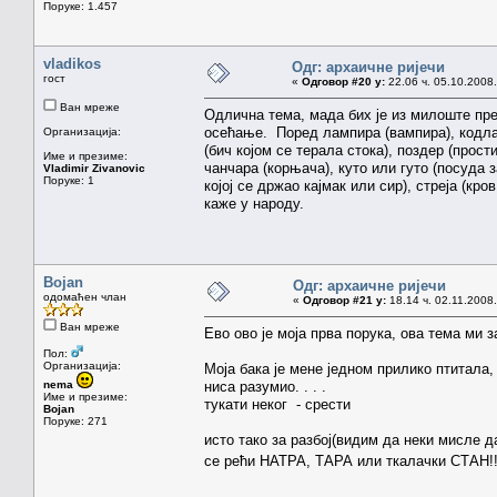
Поруке: 1.457
vladikos
Одг: архаичне ријечи
гост
«
Одговор #20 у:
22.06 ч. 05.10.2008.
Ван мреже
Одлична тема, мада бих је из милоште пре
осећање. Поред лампира (вампира), кодлак
Организација:
(бич којом се терала стока), поздер (прост
Име и презиме:
чанчара (корњача), куто или гуто (посуда з
Vladimir Zivanovic
Поруке: 1
којој се држао кајмак или сир), стреја (кро
каже у народу.
Bojan
Одг: архаичне ријечи
одомаћен члан
«
Одговор #21 у:
18.14 ч. 02.11.2008.
Ван мреже
Ево ово је моја прва порука, ова тема ми зап
Пол:
Организација:
Моја бака је мене једном прилико птитала, 
nema
ниса разумио. . . .
Име и презиме:
тукати неког - срести
Bojan
Поруке: 271
исто тако за разбој(видим да неки мисле да
се рећи НАТРА, ТАРА или ткалачки СТАН!!!