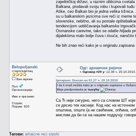
zajedničkoj državi, u raznim oblicima cvetala
Balkana, prodavali svoju robu i kupovali tuđ
Atike, ceo Balkan bio je jedna velika tržnica.
su u balkanskim jezicima sve reči iz merne term
slovenske, nebitno, ali su postale opštebalka
tendencijom uobličavanja balkanske trgovačke 
Osmanske carevine, tako se odatle
hiljada
pr
dijalektima malo bolje čuva i
tisuća
, naročito
Ne bih znao reći kako je u originalu zapisana
Belopoljanski
Одг: архаичне ријечи
староседелац
«
Одговор #29 у:
12.38 ч. 20.10.2010.
Ван мреже
Цитирано: Duszan на 01.27 ч. 20.10.2010.
I da li znaš možda kako je u originalu zapisana u Duša
Пол:
Moja predpostavka je
тысућу
Организација:
Име и презиме:
Са Ћ није сигурно, него са словом ШТ ко
Струка:
се десио тек касније. Код нас на источно
Поруке: 820
општина, опште (а не свећеник, опћина, оп
мислим да би се на нашем подручју говор
Тагови:
arhaicne reci
srpski