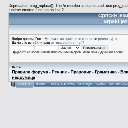
Deprecated: preg_replace(): The /e modifier is deprecated, use preg_re
runtime-created function on line 2
Српски јез
Srpski jez
Добро дошли,
Гост
. Молимо вас
пријавите се
или се
региструјте
.
Да ли сте изгубили ваш
активациони e-mail?
Пријавите се корисничким именом или имејлом, лозинком и дужином сесије
Вести
:
Правила форума
-
Речник
-
Правопис
-
Граматика
-
Вок
недоумице
ПОЧЕТНА
ПОМОЋ
ПРЕТРАГА ФОРУМА
КАЛЕНДАР
ТАГОВИ
ПРИЈАВЉИВА