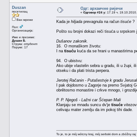
Duszan
Одг: архаичне ријечи
посетилац
«
Одговор #24 у:
17.19 ч. 19.10.2010.
Ван мреже
Kada je
hiljada
prevagnula na račun
tisuće
?
Пол:
Организација:
Pošto su brojni dokazi reči tisuća u srpskom 
Име и презиме:
Душан Б.
Dušanov zakonik.
Струка:
студент
16. O monaškom životu:
Поруке: 17
I na
tisuću
kuća da se hrani u manastirima p
94. O ubistvu:
Ako ubije vlastelin sebra u gradu, ili u župi, il
otseku i da plati trista perpera.
Jerotej Račanin - Putašestvje k gradu Jerusa
I pak dojdosmo u Zagorje na premo Svjatoj Gor
obrětosmo monastire i crkve mnogo, i grozdije 
P. P. Njegoš - Lažni car Šćepan Mali
Klanjaju se mnadu suncu dv'je
tisuće
vitezov
celivaju mater zemlju da im pokoj tihi dade.
To je, to je mój wótcny kraj, mój serbski dom a zbóžny raj 