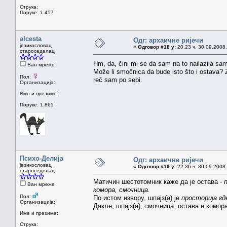
Струка:
Поруке: 1.457
alcesta
Одг: архаичне ријечи
језикословац
«
Одговор #18 у:
20.23 ч. 30.09.2008.
староседелац
Hm, da, čini mi se da sam na to nailazila s
Ван мреже
Može li smočnica da bude isto što i ostava? 
Пол:
reč sam po sebi.
Организација:
Име и презиме:
Поруке: 1.865
Психо-Делија
Одг: архаичне ријечи
језикословац
«
Одговор #19 у:
22.36 ч. 30.09.2008.
староседелац
Матичин шестотомник каже да је остава -
Ван мреже
комора, смочница.
Пол:
По истом извору, шпајз(а) је
просторија гд
Организација:
Дакле, шпајз(а), смочница, остава и комор
Име и презиме:
Струка: