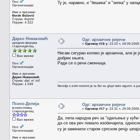
Пол:
Ту је, наравно, и "бешика" и "зипка" у запа
Организација:
Име и презиме:
Đorđe Božović
Струка:
lingvist
Поруке: 4.322
Дарко Новаковић
Одг: архаичне ријечи
уредник форума
«
Одговор #16 у:
23.23 ч. 29.09.2008.
староседелац
Нисам сигуран колико је архаична, али је 
Ван мреже
добрих књига.
Ради се о речи
смочница
.
Пол:
Организација:
Име и презиме:
Дарко Новаковић
Струка:
dipl. el. inž.
Поруке: 1.049
Nevolja s ovim svetom je ta što su glupi tako sigurni, a 
Психо-Делија
Одг: архаичне ријечи
језикословац
«
Одговор #17 у:
23.31 ч. 29.09.2008.
староседелац
Да, лепа народна реч за "одељење у кући 
Ван мреже
да се ова реч помало изобичајила, односно
Пол:
су је заменили старом српском речју шпајз
Организација:
Име и презиме: