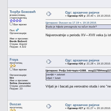
Ђорђе Божовић
Одг: архаичне ријечи
језикословац
«
Одговор #25 у:
20.40 ч. 19.10.2010.
староседелац
Цитирано: Duszan на 17.19 ч. 19.10.2010.
Ван мреже
Kada je
hiljada
prevagnula na račun
tisuće
?
Пол:
Организација:
Najverovatnije u periodu XV—XVII veka (u isto
Име и презиме:
Đorđe Božović
Струка:
lingvist
Поруке: 4.322
Fraya
Одг: архаичне ријечи
посетилац
«
Одговор #26 у:
21.28 ч. 19.10.2010.
Ван мреже
Цитирано: Pedja link=topic=1088. msg11759#msg11
zavrljiti = zalutati
Организација:
bez
vrljati = lutati
Име и презиме:
Selina Jovanovic
Струка:
prevodilac
Vrljati je i bacati,pa verovatno otuda i ono "ne
Поруке: 23
Duszan
Одг: архаичне ријечи
посетилац
«
Одговор #27 у:
01.27 ч. 20.10.2010.