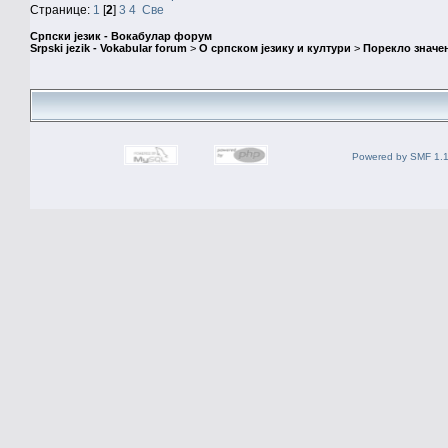
Странице:
1
[
2
]
3
4
Све
Српски језик - Вокабулар форум
Srpski jezik - Vokabular forum
>
О српском језику и култури
>
Порекло значе
Powered by SMF 1.