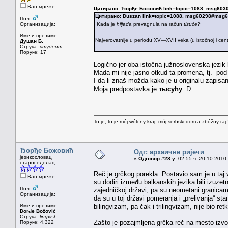
Ван мреже
Цитирано: Ђорђе Божовић link=topic=1088. msg60
Цитирано: Duszan link=topic=1088. msg60298#msg
Пол:
Организација:
Kada je
hiljada
prevagnula na račun
tisuće
?
Име и презиме:
Najverovatnije u periodu XV—XVII veka (u istočnoj i cent
Душан Б.
Струка:
студент
Поруке: 17
Logično jer oba istočna južnoslovenska jezik
Mada mi nije jasno otkud ta promena, tj. pod
I da li znaš možda kako je u originalu zapi
Moja predpostavka je
тысућу
:D
To je, to je mój wótcny kraj, mój serbski dom a zbóžny raj 
Ђорђе Божовић
Одг: архаичне ријечи
језикословац
«
Одговор #28 у:
02.55 ч. 20.10.2010.
староседелац
Reč je grčkog porekla. Postavio sam je u taj
Ван мреже
su dodiri između balkanskih jezika bili izuzetn
Пол:
zajedničkoj državi, pa su neometani granica
Организација:
da su u toj državi pomeranja i „prelivanja“ st
Име и презиме:
bilingvizam, pa čak i trilingvizam, nije bio ret
Đorđe Božović
Струка:
lingvist
Zašto je pozajmljena grčka reč na mesto izvorn
Поруке: 4.322