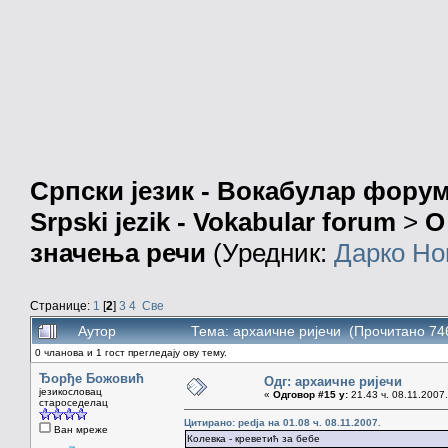
Српски језик - Вокабулар фору
Srpski jezik - Vokabular forum
>
О
значења речи
(Уредник:
Дарко Но
Странице:
1
[
2
]
3
4
Све
Аутор
Тема: архаичне ријечи (Прочитано 74
0 чланова и 1 гост прегледају ову тему.
Ђорђе Божовић
Одг: архаичне ријечи
језикословац
«
Одговор #15 у:
21.43 ч. 08.11.2007.
староседелац
Цитирано: pedja на 01.08 ч. 08.11.2007.
Ван мреже
Колевка - креветић за бебе