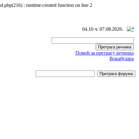
d.php(216) : runtime-created function on line 2
04.10 ч. 07.08.2026.
Помоћ за претрагу речника
Вокабулара