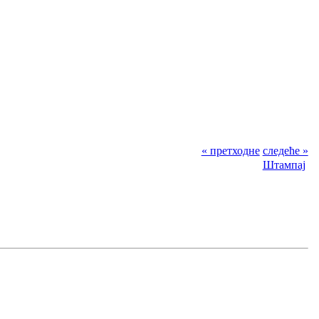
« претходне
следеће »
Штампај