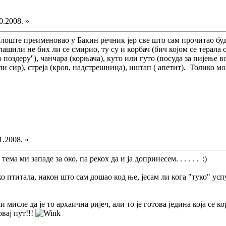
0.2008. »
илоште преименовао у Бакин речник јер све што сам прочитао бу
ашили не бих ли се смирио, ту су и корбач (бич којом се терала с
поздеру''), чанчара (корњача), куто или гуто (посуда за пијење во
ли сир), стреја (кров, надстрешница), иштап ( апетит). Толико могу
1.2008. »
тема ми западе за око, па рекох да и ја допринесем. . . . . . :)
 птитала, након што сам дошао код ње, јесам ли кога "туко" успут. .
ки мисле да је то архаична ријеч, али то је готова једина која с
вај пут!!!