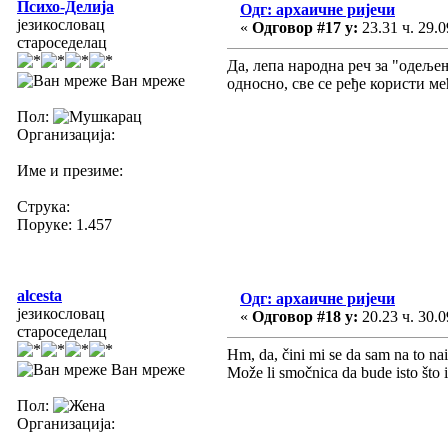
Психо-Делија
Одг: архаичне ријечи
језикословац
«
Одговор #17 у:
23.31 ч. 29.0
староседелац
Да, лепа народна реч за "одеље
Ван мреже
односно, све се ређе користи ме
Пол:
Организација:
Име и презиме:
Струка:
Поруке: 1.457
alcesta
Одг: архаичне ријечи
језикословац
«
Одговор #18 у:
20.23 ч. 30.0
староседелац
Hm, da, čini mi se da sam na to na
Ван мреже
Može li smočnica da bude isto što 
Пол:
Организација: