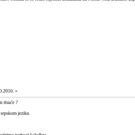
0.2010. »
un
tisuće
?
u srpskom jeziku
stirima pedeset kaluđera.