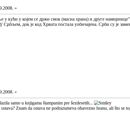
9.2008. »
ње у кући у којем се држи смок (масна храна) и друге намирнице"
ђ' Србљем, док је код Хрвата постала уобичајена. Срби су је зам
9.2008. »
ilazila samo u knjigama štampanim pre šezdesetih...
i ostava? Znam da ostava ne podrazumeva obavezno hranu, ali što se toga