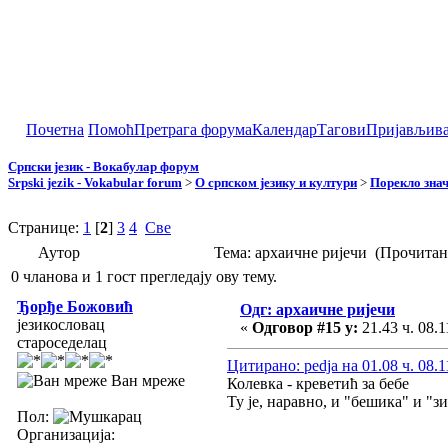
Почетна
Помоћ
Претрага форума
Календар
Тагови
Пријављив
Српски језик - Вокабулар форум
Srpski jezik - Vokabular forum
>
О српском језику и култури
>
Порекло зна
Странице:
1
[
2
]
3
4
Све
Аутор
Тема: архаичне ријечи (Прочитан
0 чланова и 1 гост прегледају ову тему.
Ђорђе Божовић
Одг: архаичне ријечи
језикословац
«
Одговор #15 у:
21.43 ч. 08.1
староседелац
Цитирано: pedja на 01.08 ч. 08.1
Ван мреже
Колевка - креветић за бебе
Ту је, наравно, и "бешика" и "з
Пол:
Организација: