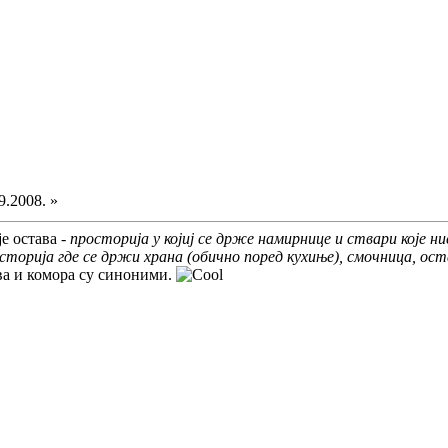
9.2008. »
е остава -
просторија у којиј се држе намирнице и ствари које ни
сторија где се држи храна (обично поред кухиње), смочница, ост
ава и комора су синоними.