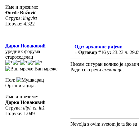
Име и презиме:
Đorđe Božović
Струка:
lingvist
Поруке: 4.322
Дарко Новаковић
Одг: архаичне ријечи
уредник форума
«
Одговор #16 у:
23.23 ч. 29.0
староседелац
Нисам сигуран колико је архаич
Ван мреже
Ради се о речи
смочница
.
Пол:
Организација:
Име и презиме:
Дарко Новаковић
Струка:
dipl. el. inž.
Поруке: 1.049
Nevolja s ovim svetom je ta što su 