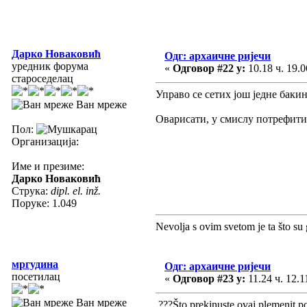
Дарко Новаковић
Одг: архаичне ријечи
уредник форума
«
Одговор #22 у:
10.18 ч. 19.0
староседелац
Управо се сетих још једне баки
Ван мреже
Оварисати, у смислу потрефити
Пол:
Организација:
Име и презиме:
Дарко Новаковић
Струка:
dipl. el. inž.
Поруке: 1.049
Nevolja s ovim svetom je ta što su 
мргудина
Одг: архаичне ријечи
посетилац
«
Одговор #23 у:
11.24 ч. 12.1
Ван мреже
???Što prekinuste ovaj plemenit po