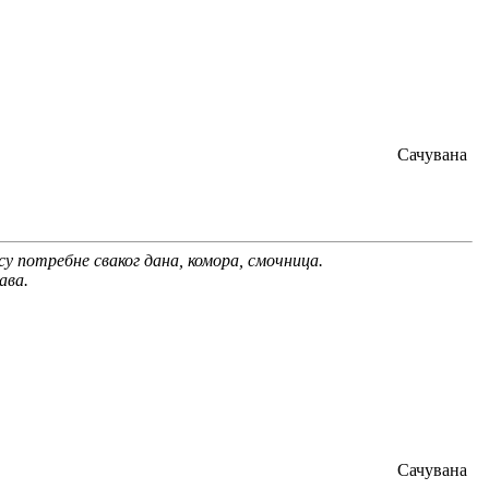
Сачувана
су потребне сваког дана, комора, смочница.
ава.
Сачувана