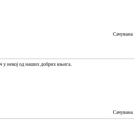
Сачувана
еч у некој од наших добрих књига.
Сачувана