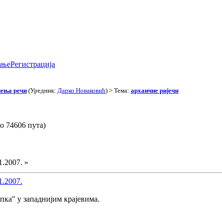
ање
Регистрација
чења речи
(Уредник:
Дарко Новаковић
) > Тема:
архаичне ријечи
о 74606 пута)
1.2007. »
1.2007.
ипка" у западнијим крајевима.