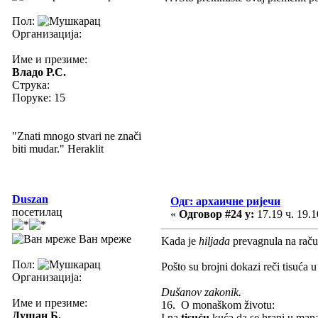
Пол:
Организација:
Име и презиме:
Владо Р.С.
Струка:
Поруке: 15
"Znati mnogo stvari ne znači
biti mudar." Heraklit
Duszan
Одг: архаичне ријечи
посетилац
«
Одговор #24 у:
17.19 ч. 19.1
Ван мреже
Kada je
hiljada
prevagnula na rač
Пол:
Pošto su brojni dokazi reči tisuća 
Организација:
Dušanov zakonik.
Име и презиме:
16. O monaškom životu:
Душан Б.
I na
tisuću
kuća da se hrani u mana