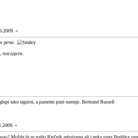
6.2009. »
не речи.
, погодити.
glupi tako sigurni, a pametni puni sumnje. Bertrand Russell
1.2009. »
sao? Možda bi se rodio Rječnik arhaizama ali i neka vrsta Budilice u