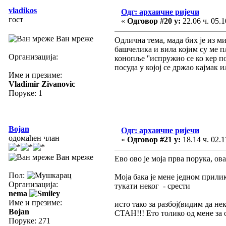
vladikos
Одг: архаичне ријечи
гост
«
Одговор #20 у:
22.06 ч. 05.1
Ван мреже
Одлична тема, мада бих је из м
башчелика и вила којим су ме пл
Организација:
конопље ''испружио се ко кер по 
посуда у којој се држао кајмак и
Име и презиме:
Vladimir Zivanovic
Поруке: 1
Bojan
Одг: архаичне ријечи
одомаћен члан
«
Одговор #21 у:
18.14 ч. 02.1
Ван мреже
Ево ово је моја прва порука, ова 
Пол:
Моја бака је мене једном прилико
Организација:
тукати неког - срести
nema
Име и презиме:
исто тако за разбој(видим да не
Bojan
СТАН!!! Ето толико од мене за о
Поруке: 271