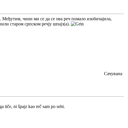
. Међутим, чини ми се да се ова реч помало изобичајила,
енили старом српском речју шпајз(а).
Сачувана
 tiče, ni špajz kao reč sam po sebi.