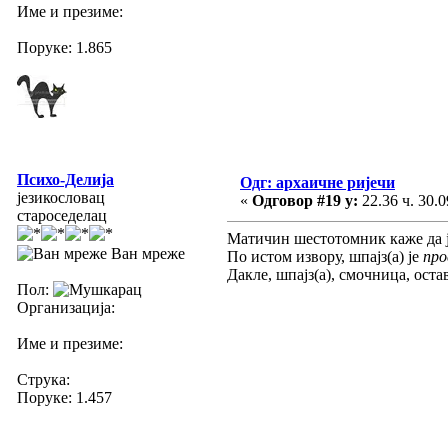
Име и презиме:
Поруке: 1.865
Психо-Делија
Одг: архаичне ријечи
језикословац
«
Одговор #19 у:
22.36 ч. 30.0
староседелац
Матичин шестотомник каже да ј
Ван мреже
По истом извору, шпајз(а) је
про
Дакле, шпајз(а), смочница, ост
Пол:
Организација:
Име и презиме:
Струка:
Поруке: 1.457