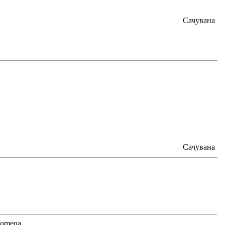
Сачувана
Сачувана
spomena.