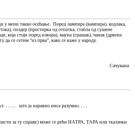
ди у мени такво осећање. Поред лампира (вампира), кодлака,
тока), поздер (простирка од отпатка, стабла од сушене
де, која стоји поред извора), мауна (грашак), чанак (дрвена
 да се сетим ''из прва'', како се каже у народу.
Сачувана
 . . . . што ја наравно ниса разумио. . . .
е користи за ту справу) може се рећи НАТРА, ТАРА или ткалачки