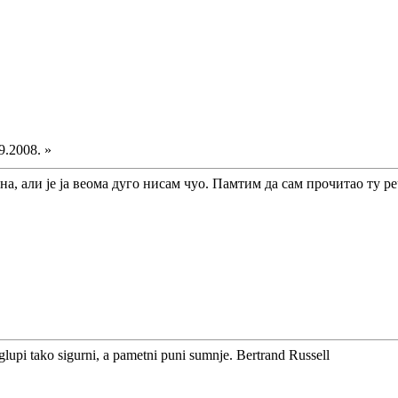
9.2008. »
на, али је ја веома дуго нисам чуо. Памтим да сам прочитао ту р
glupi tako sigurni, a pametni puni sumnje. Bertrand Russell