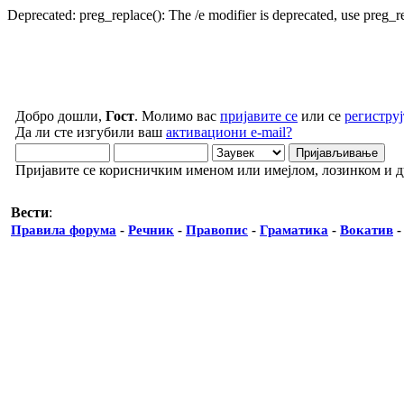
Deprecated: preg_replace(): The /e modifier is deprecated, use preg_
Добро дошли,
Гост
. Молимо вас
пријавите се
или се
региструј
Да ли сте изгубили ваш
активациони e-mail?
Пријавите се корисничким именом или имејлом, лозинком и 
Вести
:
Правила форума
-
Речник
-
Правопис
-
Граматика
-
Вокатив