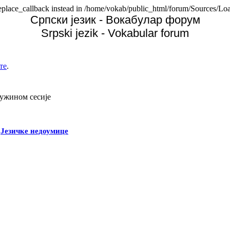
replace_callback instead in /home/vokab/public_html/forum/Sources/Loa
Српски језик - Вокабулар форум
Srpski jezik - Vokabular forum
те
.
дужином сесије
-
Језичке недоумице