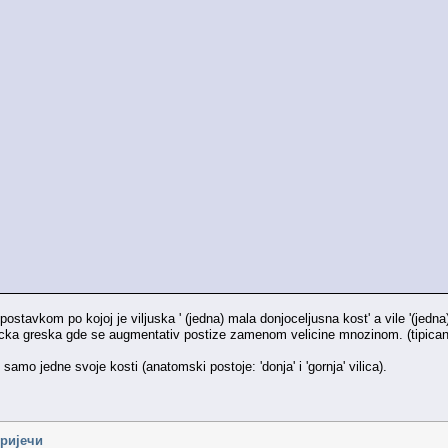
ostavkom po kojoj je viljuska ' (jedna) mala donjoceljusna kost' a vile '(jedna)
icka greska gde se augmentativ postize zamenom velicine mnozinom. (tipican 
 samo jedne svoje kosti (anatomski postoje: 'donja' i 'gornja' vilica).
 ријечи