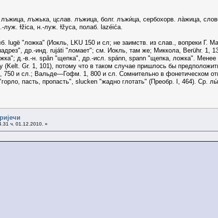
ъжица, лъжька, цслав. лъжица, болг. лъжи́ца, сербохорв. ла̀жица, словен. žl
луж. ɫžiса, н.-луж. ɫžуса, полаб. lazéića.
lugë "ложка" (Иокль, LKU 150 и сл; не заимств. из слав., вопреки Г. Маjеру 
 надрез", др.-инд. rujáti "ломает"; см. Иокль, там же; Миккола, Berühr. 1, 13
жка"; д.-в.-н. spân "щепка", др.-исл. spánn, sраnn "щепка, ложка". Менее
ну (Kelt. Gr. 1, 101), потому что в таком случае пришлось бы предположи
1, 750 и сл.; Вальде—Гофм. 1, 800 и сл. Сомнительно в фонетическом отн
h "горло, пасть, пропасть", slucken "жадно глотать" (Преобр. I, 464). Ср. лы
 ријечи
.31 ч. 01.12.2010. »
.