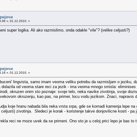
 ријечи
.06 ч. 01.12.2010. »
 meni super logika. Ali ako razmislimo, onda odakle "vile"? (velike celjusti?)
 ријечи
.16 ч. 01.12.2010. »
buceni' lingvista, samo imam veoma veliku potrebu da razmisljam o jeziku, da 
a dolazila od veoma stare reci za jezik - ima veoma mnogo smisla: eliminises
irodi, okruzen onim sto poznaje: svoje telo, neka navike zivotinja, svoje doziv
vekovom okruzenju, kao pas, na primer, locu vodu jezikom. Znaci, napravis d
rudja koje hranu nabada bila neka vrsta srpa, gde se komadi kamenja lepe na dr
 celjusti) zivotinja. Sledeci je korak - koristenje takve donjovilicne kosti - pa
rekla reci ne moze uvek da se primeni. Ono sto je u celoj prici lepo je bas to