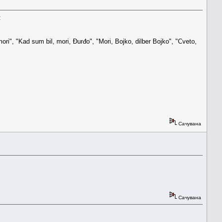
:
ri", "Kad sum bil, mori, Đurđo", "Mori, Bojko, dilber Bojko", "Cveto,
Сачувана
Сачувана