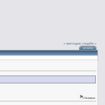
« претходне
следеће »
ШТАМПАЈ
Сачувана