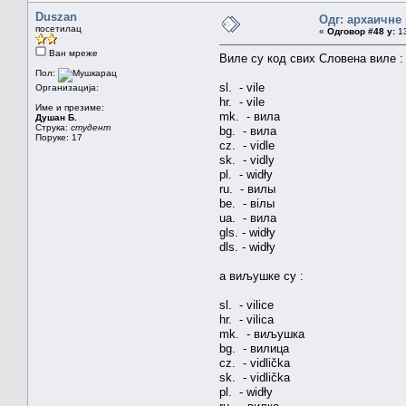
Duszan
Одг: архаичне
посетилац
«
Одговор #48 у:
13
Ван мреже
Виле су код свих Словена виле :
Пол:
sl. - vile
Организација:
hr. - vile
Име и презиме:
mk. - вила
Душан Б.
Струка:
студент
bg. - вила
Поруке: 17
cz. - vidle
sk. - vidly
pl. - widły
ru. - вилы
be. - вілы
ua. - вила
gls. - widły
dls. - widły
а виљушке су :
sl. - vilice
hr. - vilicа
mk. - виљушка
bg. - вилица
cz. - vidlička
sk. - vidlička
pl. - widły