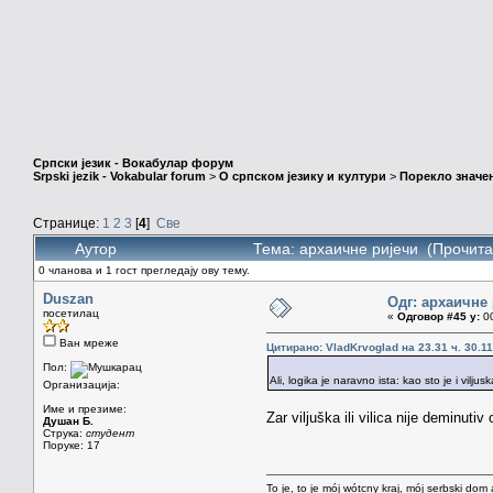
Српски језик - Вокабулар форум
Srpski jezik - Vokabular forum
>
О српском језику и култури
>
Порекло значе
Странице:
1
2
3
[
4
]
Све
Аутор
Тема: архаичне ријечи (Прочита
0 чланова и 1 гост прегледају ову тему.
Duszan
Одг: архаичне
посетилац
«
Одговор #45 у:
00
Ван мреже
Цитирано: VladKrvoglad на 23.31 ч. 30.11
Пол:
Ali, logika je naravno ista: kao sto je i viljuska
Организација:
Име и презиме:
Zar viljuška ili vilica nije deminutiv
Душан Б.
Струка:
студент
Поруке: 17
To je, to je mój wótcny kraj, mój serbski dom 