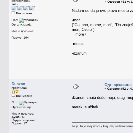
језикословац
«
Одговор #51 у:
11
члан
Nadam se da je ovo pravo mesto za 
Ван мреже
-mori
Пол:
("Gajtano, mome, mori", "Da znaješ,
Организација:
mori, Cveto")
Име и презиме:
= more?
Поруке: 164
-merak
-džanum
Duszan
Одг: архаичне
посетилац
«
Одговор #52 у:
01
Ван мреже
džanum znači dušo moja, dragi moj
Пол:
merak je užitak
Организација:
Име и презиме:
Душан Б.
Струка:
студент
Поруке: 17
To je, to je mój wótcny kraj, mój serbski dom 