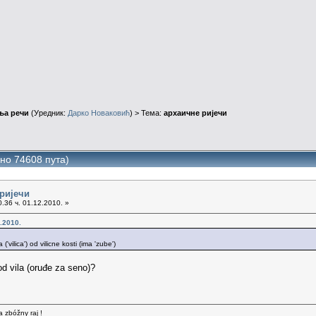
ња речи
(Уредник:
Дарко Новаковић
) > Тема:
архаичне ријечи
но 74608 пута)
 ријечи
.36 ч. 01.12.2010. »
.2010.
 ('vilica') od vilicne kosti (ima 'zube')
 od vila (oruđe za seno)?
a zbóžny raj !