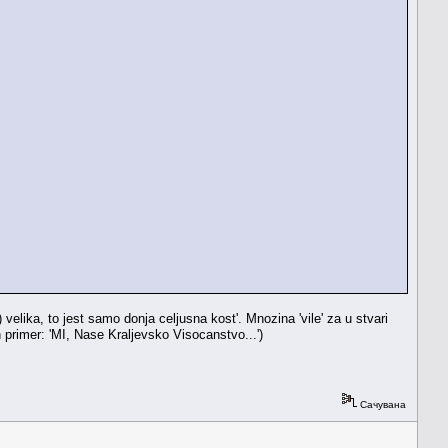
 velika, to jest samo donja celjusna kost'. Mnozina 'vile' za u stvari
primer: 'MI, Nase Kraljevsko Visocanstvo...')
Сачувана