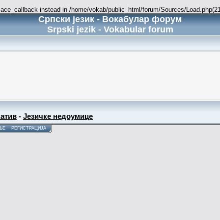
place_callback instead in /home/vokab/public_html/forum/Sources/Load.php(216
Српски језик - Вокабулар форум
Srpski jezik - Vokabular forum
атив
-
Језичке недоумице
ЊЕ
РЕГИСТРАЦИЈА