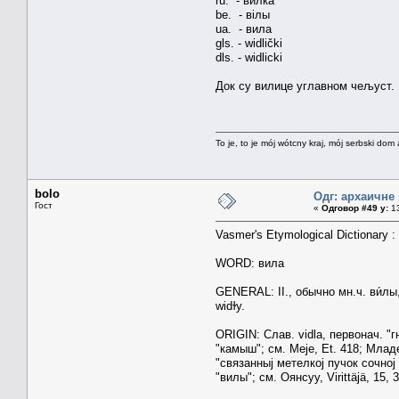
ru. - вилка
be. - вілы
ua. - вила
gls. - widlički
dls. - widlicki
Док су вилице углавном чељуст.
To je, to je mój wótcny kraj, mój serbski dom 
bolo
Одг: архаичне
Гост
«
Одговор #49 у:
13
Vasmer's Etymological Dictionary :
WORD: вила
GENERAL: II., обычно мн.ч. ви́лы, у
widɫy.
ORIGIN: Слав. vidla, первонач. "
"камыш"; см. Меjе, Et. 418; Млад
"связанныj метелкоj пучок сочноj т
"вилы"; см. Оянсуу, Virittäjä, 15,