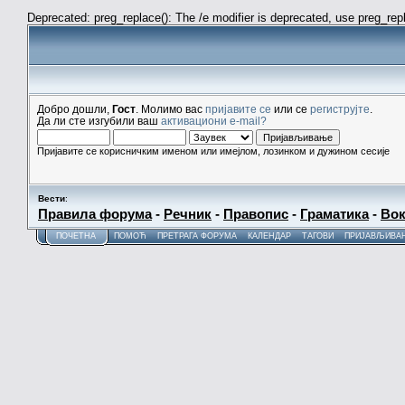
Deprecated: preg_replace(): The /e modifier is deprecated, use preg_re
Добро дошли,
Гост
. Молимо вас
пријавите се
или се
региструјте
.
Да ли сте изгубили ваш
активациони e-mail?
Пријавите се корисничким именом или имејлом, лозинком и дужином сесије
Вести
:
Правила форума
-
Речник
-
Правопис
-
Граматика
-
Вок
ПОЧЕТНА
ПОМОЋ
ПРЕТРАГА ФОРУМА
КАЛЕНДАР
ТАГОВИ
ПРИЈАВЉИВА