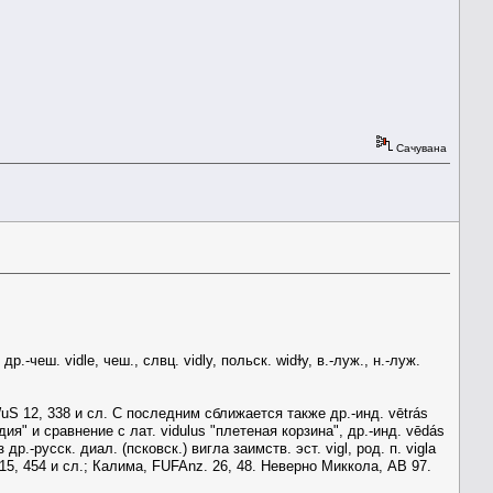
Сачувана
 др.-чеш. vidle, чеш., слвц. vidly, польск. widɫy, в.-луж., н.-луж.
WuS 12, 338 и сл. С последним сближается также др.-инд. vētrás
я" и сравнение с лат. vidulus "плетеная корзина", др.-инд. vēdás
р.-русск. диал. (псковск.) вигла заимств. эст. vigl, род. п. vigla
Ph 15, 454 и сл.; Калима, FUFAnz. 26, 48. Неверно Миккола, АВ 97.