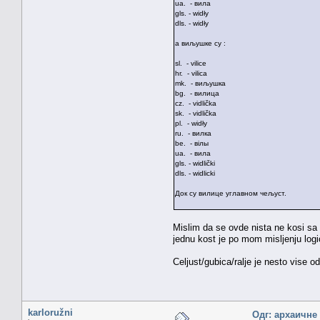
ua. - вила
gls. - widły
dls. - widły
а виљушке су :
sl. - vilice
hr. - vilicа
mk. - виљушка
bg. - вилица
cz. - vidlička
sk. - vidlička
pl. - widły
ru. - вилка
be. - вілы
ua. - вила
gls. - widlički
dls. - widlicki
Док су вилице углавном чељуст.
Mislim da se ovde nista ne kosi sa p
jednu kost je po mom misljenju log
Celjust/gubica/ralje je nesto vise od
karloružni
Одг: архаичне