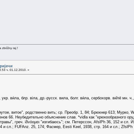
a zbóžny raj !
 ријечи
.53 ч. 01.12.2010. »
кр. ви́ла, блр. вiла, др.-русск. вила, болг. ви́ла, сербохорв. ви̏ле̄ мн. ч.,
гнутое, витое", родственно вить; ср. Преобр. 1, 84; Брюкнер 613; Мурко, 
енов 66. Неубедительно объяснение слав. *vidla как "крюкообразного оруди
равы", греч. ἰδνόομαι "изгибаюсь"; см. Петерссон, AfslPh 36, 152 и сл. Из д
 34 и сл.; FUFAnz. 25, 174; Фасмер, Eesti Keel, 1938, стр. 164 и сл.; Zfsl