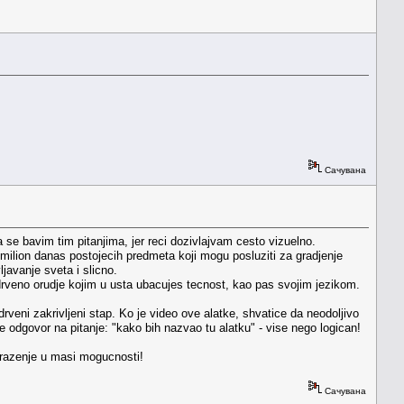
Сачувана
se bavim tim pitanjima, jer reci dozivlajvam cesto vizuelno.
 milion danas postojecih predmeta koji mogu posluziti za gradjenje
ljavanje sveta i slicno.
rveno orudje kojim u usta ubacujes tecnost, kao pas svojim jezikom.
veni zakrivljeni stap. Ko je video ove alatke, shvatice da neodoljivo
 je odgovor na pitanje: "kako bih nazvao tu alatku" - vise nego logican!
 trazenje u masi mogucnosti!
Сачувана