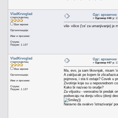
VladKrvoglad
Одг: архаичне
староседелац
«
Одговор #46 у:
13
Ван мреже
vile- vilice ('ce' za umanjivanje) je
Организација:
Име и презиме:
Струка:
Поруке: 1.137
VladKrvoglad
Одг: архаичне
староседелац
«
Одговор #47 у:
13
Ван мреже
Ma, evo, ja sam likovnjak, nisam 'o
A zakljucak po kojem bi zlica/lazic
Организација:
pojmova, i sta ti ostaje? Covek u pr
Име и презиме:
Zivotinje koje su u neposrednom co
Струка:
Kako bi nazvao to orudje?
Поруке: 1.137
Za viljusku - verovatno bi predak o
podsecaju na donju vilicu (donji deo
))
Naravno da ovakvo 'istrazivanje' po