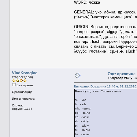
WORD: ло́жка
GENERAL: укр. ло́жка, др.-русск. л
(*lъgъtь) "мастерок каменщика", в.-
ORIGIN: Вероятно, родственно алб. 
"надрез, разрез", ali̥gdi̥n "делать
"раскалывать", др.-англ. spón "ло
нов.-ирл. liach, вопреки Педерсе
связаны с лиза́ть; см. Бернекер 
λυγγός "глотание", ср.-в.-н. slûc
VladKrvoglad
Одг: архаичне
староседелац
«
Одговор #50 у:
14
Ван мреже
Цитирано: Duszan на 13.40 ч. 01.12.2010
Виле су код свих Словена виле :
Организација:
Име и презиме:
sl. - vile
hr. - vile
Струка:
mk. - вила
Поруке: 1.137
bg. - вила
cz. - vidle
sk. - vidly
pl. - widły
ru. - вилы
be. - вілы