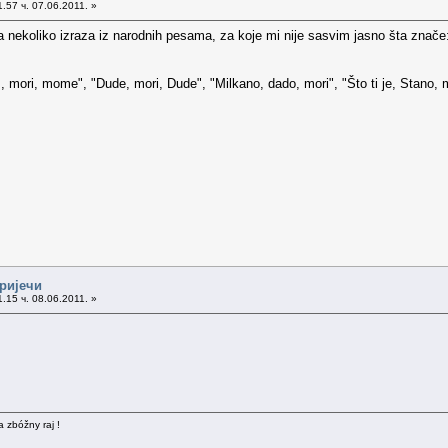
.57 ч. 07.06.2011. »
nekoliko izraza iz narodnih pesama, za koje mi nije sasvim jasno šta znače
 mori, mome", "Dude, mori, Dude", "Milkano, dado, mori", "Što ti je, Stano, mo
 ријечи
.15 ч. 08.06.2011. »
a zbóžny raj !