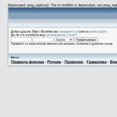
Deprecated: preg_replace(): The /e modifier is deprecated, use preg_re
Добро дошли,
Гост
. Молимо вас
пријавите се
или се
региструјте
.
Да ли сте изгубили ваш
активациони e-mail?
Пријавите се корисничким именом или имејлом, лозинком и дужином сесије
Вести
:
Правила форума
-
Речник
-
Правопис
-
Граматика
-
Вок