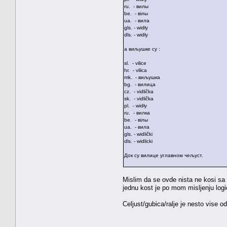
ru. - вилы
be. - вілы
ua. - вила
gls. - widły
dls. - widły
а виљушке су :
sl. - vilice
hr. - vilicа
mk. - виљушка
bg. - вилица
cz. - vidlička
sk. - vidlička
pl. - widły
ru. - вилка
be. - вілы
ua. - вила
gls. - widlički
dls. - widlicki
Док су вилице углавном чељуст.
Mislim da se ovde nista ne kosi sa p
jednu kost je po mom misljenju log
Celjust/gubica/ralje je nesto vise od