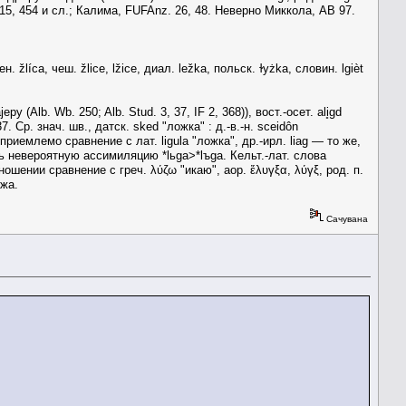
Ph 15, 454 и сл.; Калима, FUFAnz. 26, 48. Неверно Миккола, АВ 97.
íса, чеш. žliсе, lžiсе, диал. lеžkа, польск. ɫуżkа, словин. lgièt
(Alb. Wb. 250; Alb. Stud. 3, 37, IF 2, 368)), вост.-осет. ali̥gd
7. Ср. знач. шв., датск. sked "ложка" : д.-в.-н. sceidôn
 приемлемо сравнение с лат. ligulа "ложка", др.-ирл. liag — то же,
ть невероятную ассимиляцию *lьgа>*lъgа. Кельт.-лат. слова
ошении сравнение с греч. λύζω "икаю", аор. ἔλυγξα, λύγξ, род. п.
́жа.
Сачувана