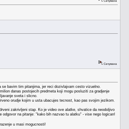
Сачувана
Сачувана
se bavim tim pitanjima, jer reci dozivlajvam cesto vizuelno.
 milion danas postojecih predmeta koji mogu posluziti za gradjenje
ljavanje sveta i slicno.
rveno orudje kojim u usta ubacujes tecnost, kao pas svojim jezikom.
veni zakrivljeni stap. Ko je video ove alatke, shvatice da neodoljivo
 je odgovor na pitanje: "kako bih nazvao tu alatku" - vise nego logican!
 trazenje u masi mogucnosti!