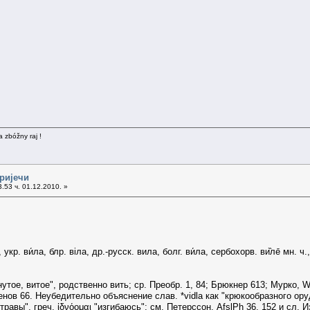
a zbóžny raj !
 ријечи
.53 ч. 01.12.2010. »
кр. ви́ла, блр. вiла, др.-русск. вила, болг. ви́ла, сербохорв. ви̏ле̄ мн. ч.,
гнутое, витое", родственно вить; ср. Преобр. 1, 84; Брюкнер 613; Мурко, 
енов 66. Неубедительно объяснение слав. *vidla как "крюкообразного оруди
равы", греч. ἰδνόομαι "изгибаюсь"; см. Петерссон, AfslPh 36, 152 и сл. Из д