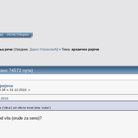
ЊЕ
РЕГИСТРАЦИЈА
ња речи
(Уредник:
Дарко Новаковић
) > Тема:
архаичне ријечи
ано 74572 пута)
 ријечи
.36 ч. 01.12.2010. »
.2010.
 ('vilica') od vilicne kosti (ima 'zube')
 od vila (oruđe za seno)?