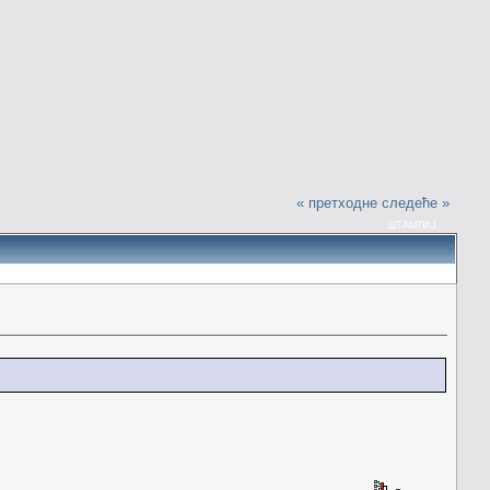
« претходне
следеће »
ШТАМПАЈ