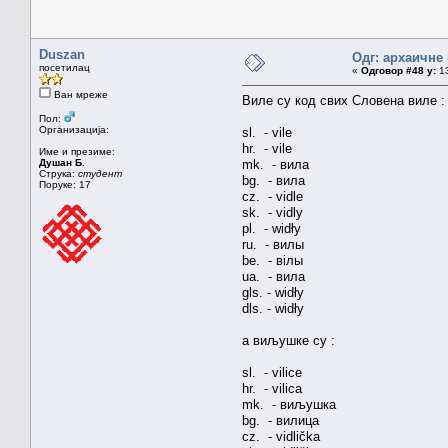
Duszan
Одг: архаичне
посетилац
«
Одговор #48 у:
13
Ван мреже
Виле су код свих Словена виле :
Пол:
Организација:
sl. - vile
hr. - vile
Име и презиме:
Душан Б.
mk. - вила
Струка:
студент
bg. - вила
Поруке: 17
cz. - vidle
sk. - vidly
pl. - widły
ru. - вилы
be. - вілы
ua. - вила
gls. - widły
dls. - widły
а виљушке су :
sl. - vilice
hr. - vilicа
mk. - виљушка
bg. - вилица
cz. - vidlička