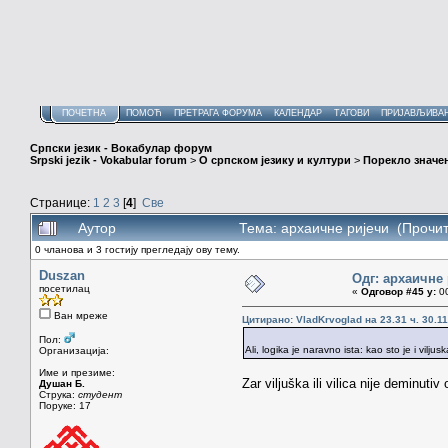
ПОЧЕТНА
ПОМОЋ
ПРЕТРАГА ФОРУМА
КАЛЕНДАР
ТАГОВИ
ПРИЈАВЉИВА
Српски језик - Вокабулар форум
Srpski jezik - Vokabular forum
>
О српском језику и култури
>
Порекло значе
Странице:
1
2
3
[
4
]
Све
Аутор
Тема: архаичне ријечи (Прочит
0 чланова и 3 гостију прегледају ову тему.
Duszan
Одг: архаичне
посетилац
«
Одговор #45 у:
00
Ван мреже
Цитирано: VladKrvoglad на 23.31 ч. 30.11
Пол:
Ali, logika je naravno ista: kao sto je i viljuska
Организација:
Име и презиме:
Zar viljuška ili vilica nije deminutiv
Душан Б.
Струка:
студент
Поруке: 17