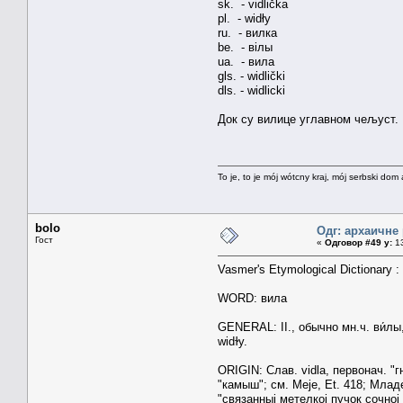
sk. - vidlička
pl. - widły
ru. - вилка
be. - вілы
ua. - вила
gls. - widlički
dls. - widlicki
Док су вилице углавном чељуст.
To je, to je mój wótcny kraj, mój serbski dom 
bolo
Одг: архаичне
Гост
«
Одговор #49 у:
13
Vasmer's Etymological Dictionary :
WORD: вила
GENERAL: II., обычно мн.ч. ви́лы, у
widɫy.
ORIGIN: Слав. vidla, первонач. "
"камыш"; см. Меjе, Et. 418; Млад
"связанныj метелкоj пучок сочноj т