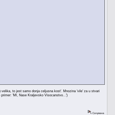
 velika, to jest samo donja celjusna kost'. Mnozina 'vile' za u stvari
primer: 'MI, Nase Kraljevsko Visocanstvo...')
Сачувана