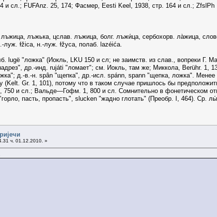
 34 и сл.; FUFAnz. 25, 174; Фасмер, Eesti Keel, 1938, стр. 164 и сл.; Zfsl
ъжица, лъжька, цслав. лъжица, болг. лъжи́ца, сербохорв. ла̀жица, словен. žl
луж. ɫžiса, н.-луж. ɫžуса, полаб. lazéića.
lugë "ложка" (Иокль, LKU 150 и сл; не заимств. из слав., вопреки Г. Маjеру 
 надрез", др.-инд. rujáti "ломает"; см. Иокль, там же; Миккола, Berühr. 1, 13
жка"; д.-в.-н. spân "щепка", др.-исл. spánn, sраnn "щепка, ложка". Менее
ну (Kelt. Gr. 1, 101), потому что в таком случае пришлось бы предположи
1, 750 и сл.; Вальде—Гофм. 1, 800 и сл. Сомнительно в фонетическом отн
h "горло, пасть, пропасть", slucken "жадно глотать" (Преобр. I, 464). Ср. лы
 ријечи
.31 ч. 01.12.2010. »
.