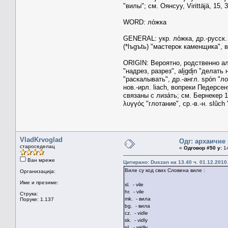
"вилы"; см. Оянсуу, Virittäjä, 15,
WORD: ло́жка
GENERAL: укр. ло́жка, др.-русск. л
(*lъgъtь) "мастерок каменщика", в.-
ORIGIN: Вероятно, родственно алб. 
"надрез, разрез", ali̥gdi̥n "делать
"раскалывать", др.-англ. spón "ло
нов.-ирл. liach, вопреки Педерсе
связаны с лиза́ть; см. Бернекер 
λυγγός "глотание", ср.-в.-н. slûc
VladKrvoglad
Одг: архаичне
староседелац
«
Одговор #50 у:
14
Ван мреже
Цитирано: Duszan на 13.40 ч. 01.12.2010
Виле су код свих Словена виле :
Организација:
Име и презиме:
sl. - vile
hr. - vile
Струка:
mk. - вила
Поруке: 1.137
bg. - вила
cz. - vidle
sk. - vidly
pl. - widły