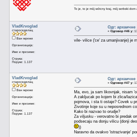
To je, to je mój wótcny kraj, mój serbski dom 
VladKrvoglad
Одг: архаичне
староседелац
«
Одговор #46 у:
13
Ван мреже
vile- vilice ('ce' za umanjivanje) je
Организација:
Име и презиме:
Струка:
Поруке: 1.137
VladKrvoglad
Одг: архаичне
староседелац
«
Одговор #47 у:
13
Ван мреже
Ma, evo, ja sam likovnjak, nisam 'o
A zakljucak po kojem bi zlica/lazic
Организација:
pojmova, i sta ti ostaje? Covek u pr
Име и презиме:
Zivotinje koje su u neposrednom co
Струка:
Kako bi nazvao to orudje?
Поруке: 1.137
Za viljusku - verovatno bi predak o
podsecaju na donju vilicu (donji deo
))
Naravno da ovakvo 'istrazivanje' po