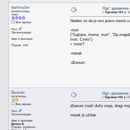
karloružni
Одг: архаичне
језикословац
«
Одговор #51 у:
11
члан
Nadam se da je ovo pravo mesto za 
Ван мреже
Пол:
-mori
Организација:
("Gajtano, mome, mori", "Da znaješ,
Име и презиме:
mori, Cveto")
= more?
Поруке: 164
-merak
-džanum
Duszan
Одг: архаичне
посетилац
«
Одговор #52 у:
01
Ван мреже
džanum znači dušo moja, dragi moj
Пол:
Организација:
merak je užitak
Име и презиме:
Душан Б.
Струка:
студент