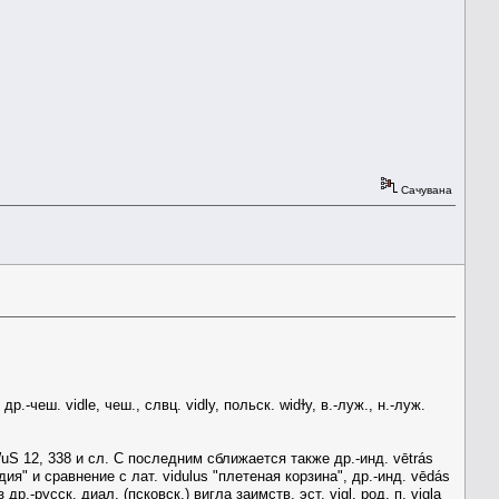
Сачувана
 др.-чеш. vidle, чеш., слвц. vidly, польск. widɫy, в.-луж., н.-луж.
WuS 12, 338 и сл. С последним сближается также др.-инд. vētrás
я" и сравнение с лат. vidulus "плетеная корзина", др.-инд. vēdás
р.-русск. диал. (псковск.) вигла заимств. эст. vigl, род. п. vigla