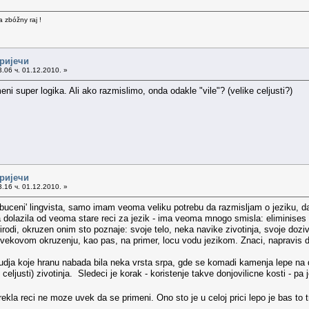
a zbóžny raj !
 ријечи
.06 ч. 01.12.2010. »
 meni super logika. Ali ako razmislimo, onda odakle "vile"? (velike celjusti?)
 ријечи
.16 ч. 01.12.2010. »
buceni' lingvista, samo imam veoma veliku potrebu da razmisljam o jeziku, da 
a dolazila od veoma stare reci za jezik - ima veoma mnogo smisla: eliminises
irodi, okruzen onim sto poznaje: svoje telo, neka navike zivotinja, svoje doziv
vekovom okruzenju, kao pas, na primer, locu vodu jezikom. Znaci, napravis d
rudja koje hranu nabada bila neka vrsta srpa, gde se komadi kamenja lepe na dr
 celjusti) zivotinja. Sledeci je korak - koristenje takve donjovilicne kosti - pa
rekla reci ne moze uvek da se primeni. Ono sto je u celoj prici lepo je bas to