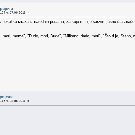
 ријечи
.57 ч. 07.06.2011. »
nekoliko izraza iz narodnih pesama, za koje mi nije sasvim jasno šta znače
 mori, mome", "Dude, mori, Dude", "Milkano, dado, mori", "Što ti je, Stano, mo
 ријечи
.15 ч. 08.06.2011. »