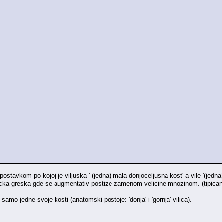
ostavkom po kojoj je viljuska ' (jedna) mala donjoceljusna kost' a vile '(jedna)
icka greska gde se augmentativ postize zamenom velicine mnozinom. (tipican 
 samo jedne svoje kosti (anatomski postoje: 'donja' i 'gornja' vilica).