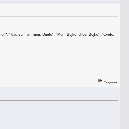
:
ri", "Kad sum bil, mori, Đurđo", "Mori, Bojko, dilber Bojko", "Cveto,
Сачувана