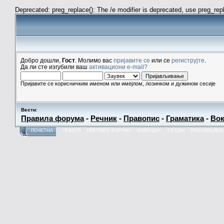
Deprecated: preg_replace(): The /e modifier is deprecated, use preg_re
Добро дошли,
Гост
. Молимо вас
пријавите се
или се
региструјте
.
Да ли сте изгубили ваш
активациони e-mail?
Пријавите се корисничким именом или имејлом, лозинком и дужином сесије
Вести
:
Правила форума
-
Речник
-
Правопис
-
Граматика
-
Вок
ПОЧЕТНА
ПОМОЋ
ПРЕТРАГА ФОРУМА
КАЛЕНДАР
ТАГОВИ
ПРИЈАВЉИВА