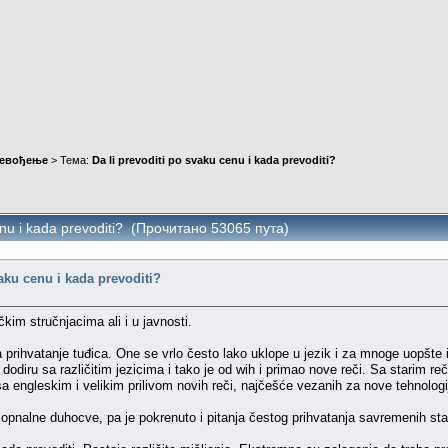
ревођење
> Тема:
Da li prevoditi po svaku cenu i kada prevoditi?
cenu i kada prevoditi? (Прочитано 53065 пута)
vaku cenu i kada prevoditi?
im stručnjacima ali i u javnosti.
za prihvatanje tuđica. One se vrlo često lako uklope u jezik i za mnoge uopšte
om dodiru sa različitim jezicima i tako je od wih i primao nove reči. Sa starim r
 engleskim i velikim prilivom novih reči, najčešće vezanih za nove tehnologi
iopnalne duhocve, pa je pokrenuto i pitanja čestog prihvatanja savremenih stan