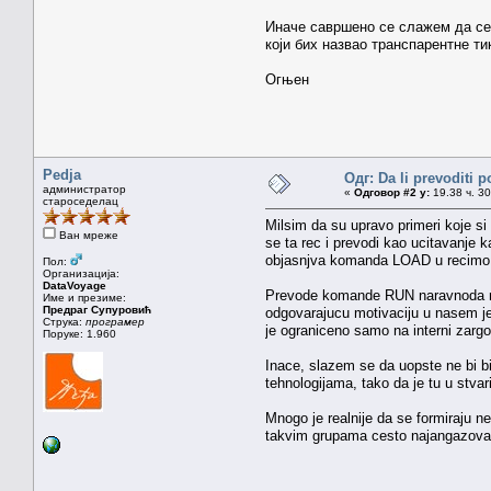
Иначе савршено се слажем да се 
који бих назвао транспарентне ти
Огњен
Pedja
Одг: Da li prevoditi 
администратор
«
Одговор #2 у:
19.38 ч. 30
староседелац
Milsim da su upravo primeri koje si
Ван мреже
se ta rec i prevodi kao ucitavanje k
objasnjva komanda LOAD u recimo as
Пол:
Организација:
DataVoyage
Prevode komande RUN naravnoda niej 
Име и презиме:
Предраг Супуровић
odgovarajucu motivaciju u nasem je
Струка:
програмер
je ograniceno samo na interni zarg
Поруке: 1.960
Inace, slazem se da uopste ne bi bi
tehnologijama, tako da je tu u stvar
Mnogo je realnije da se formiraju 
takvim grupama cesto najangazovaniji