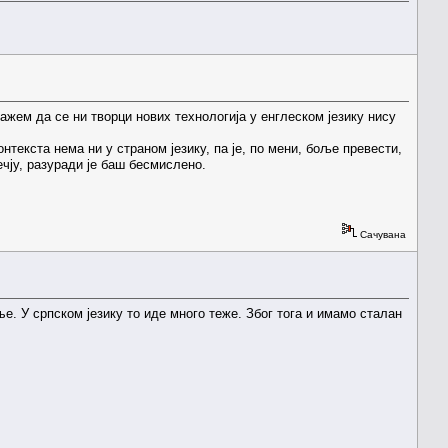
ажем да се ни творци нових технологија у енглеском језику нису
онтекста нема ни у страном језику, па је, по мени, боље превести,
ечју, разуради је баш бесмислено.
Сачувана
ње. У српском језику то иде много теже. Због тога и имамо сталан