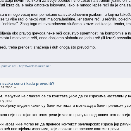
 barataju novim rečnikom za svoje potrebe i vrlo često na stranom jeziku oni č
i izraz da je neka datoteka lokovana, iako je mnogo lepše reći da je ona zakl
e su u mnogo većoj meri pomešane sa svakodnevnim jezikom, u kojima takođe d
se tu više radi o nekoj vrsti malograđanštine, jer strane reči u rečniku pojedi
i "noblesa". Zbog toga mi svakodnevno slučamo izraze: edukacija, tender, tra
išljenja oko pravog rpevoda neke reči odsustvo spremnosti na kompromis a nar
eksta i motivacije reči, onda dobijamo slobodu da jednu reč (ili izraz) prevodi
reči, treba prenositi značenja i duh onoga što prevodimo.
upurovic.net
-
http://wireless.uzice.net
po svaku cenu i kada prevoditi?
.07.2006. »
. Међутим не слажем се са констатацијом да се изразима насталим у но
ану реч.
ревођењу видети какви су били контекст и мотивација били приликом увођ
раза није постојао контекст речи је често присутан код нових технологија
и израз није могао ни да пренесе контекст рачунарских израза јер рачуна
ао већ постојећим изразима, који свакако не преносе контекст речи.