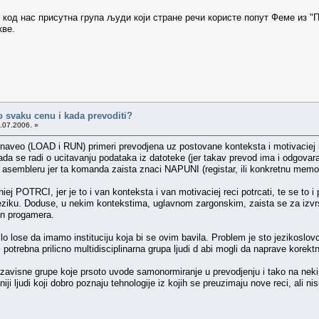
код нас присутна група људи који стране речи користе попут Феме из "П
кве.
po svaku cenu i kada prevoditi?
.07.2006. »
 naveo (LOAD i RUN) primeri prevodjena uz postovane konteksta i motivaciej r
ada se radi o ucitavanju podataka iz datoteke (jer takav prevod ima i odgovaraj
embleru jer ta komanda zaista znaci NAPUNI (registar, ili konkretnu memorijs
POTRCI, jer je to i van konteksta i van motivaciej reci potrcati, te se to i 
ziku. Doduse, u nekim kontekstima, uglavnom zargonskim, zaista se za izvrsav
on progamera.
lo lose da imamo instituciju koja bi se ovim bavila. Problem je sto jezikoslov
i potrebna prilicno multidisciplinarna grupa ljudi d abi mogli da naprave korek
nezavisne grupe koje prsoto uvode samonormiranje u prevodjenju i tako na nek
 ljudi koji dobro poznaju tehnologije iz kojih se preuzimaju nove reci, ali nis