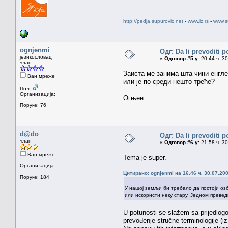
http://pedja.supurovic.net
-
www.iz.rs
-
www.s
ognjenmi
Одг: Da li prevoditi 
језикословац
«
Одговор #5 у:
20.44 ч. 30
члан
Заиста ме занима шта чини енглес
Ван мреже
или је по среди нешто треће?
Пол:
Организација:
Огњен
Поруке: 76
d@do
Одг: Da li prevoditi 
члан
«
Одговор #6 у:
21.58 ч. 30
Ван мреже
Tema je super.
Организација:
Цитирано: ognjenmi на 16.46 ч. 30.07.200
Поруке: 184
У нашој земљи би требало да постоји озб
или искористи неку стару. Једном преведн
U potunosti se slažem sa prijedlogo
prevođenje stručne terminologije (iz b