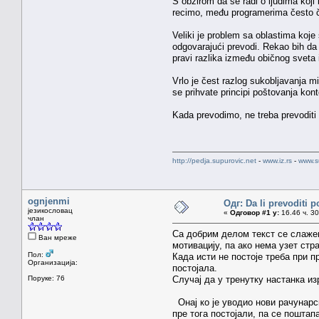
S obzirom da se radi o ljudima koji
recimo, među programerima često čut
Veliki je problem sa oblastima koj
odgovarajući prevodi. Rekao bih da 
pravi razlika između običnog sveta 
Vrlo je čest razlog sukobljavanja m
se prihvate principi poštovanja kont
Kada prevodimo, ne treba prevoditi 
http://pedja.supurovic.net
-
www.iz.rs
-
www.s
ognjenmi
Одг: Da li prevoditi 
језикословац
«
Одговор #1 у:
16.46 ч. 30
члан
Са добрим делом текст се слажем
Ван мреже
мотивацију, па ако нема узет стр
Пол:
Када исти не постоје треба при п
Организација:
постојала.
Поруке: 76
Случај да у тренутку настанка из
Онај ко је уводио нови рачунарск
пре тога постојали, па се поштап