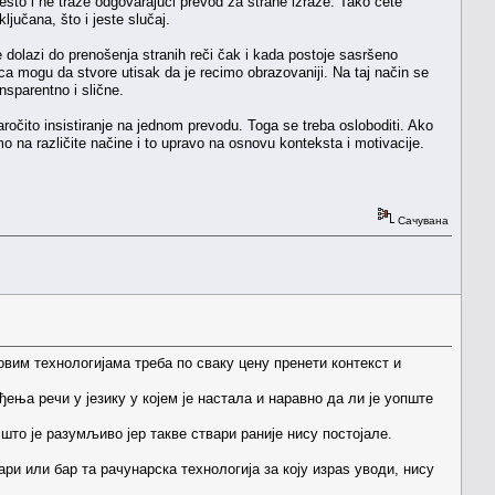
esto i ne traže odgovarajuči prevod za strane izraze. Tako ćete
jučana, što i jeste slučaj.
olazi do prenošenja stranih reči čak i kada postoje sasršeno
nca mogu da stvore utisak da je recimo obrazovaniji. Na taj način se
nsparentno i slične.
očito insistiranje na jednom prevodu. Toga se treba osloboditi. Ako
mo na različite načine i to upravo na osnovu konteksta i motivacije.
Сачувана
вим технологијама треба по сваку цену пренети контекст и
ења речи у језику у којем је настала и наравно да ли је уопште
 што је разумљиво јер такве ствари раније нису постојале.
ри или бар та рачунарска технологија за коју израѕ уводи, нису