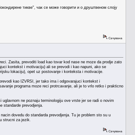
окондирене тикве", чак се може говорити и о друштвеном слоју
Сачувана
eci. Zasita, prevoditi load kao tovar kod nase ne moze da prodje zato
uci kontekst i motivaciju) ali se prevodi i kao napuni, ako se
ku lokaciju), opet uz postovanje i konteksta i motivacije.
prevodi kao IZVRSI, jer tako ima i odgovarajuci kontekst i
anje programa moze reci protrcavanje, ali je to vrlo retko i prakticno
ci uglavnom ne poznaju terminologiju ove vrste jer se radi o novim
tne standarde prevodjenja.
i nacin dovedu do standarda prevodjenja. Tu je problem sto su u
u strucni za jezik.
Сачувана