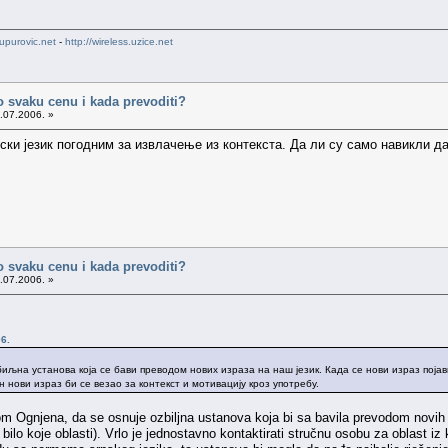
upurovic.net
-
http://wireless.uzice.net
po svaku cenu i kada prevoditi?
.07.2006. »
ки језик погодним за извлачење из контекста. Да ли су само навикли да 
po svaku cenu i kada prevoditi?
.07.2006. »
6.
иљна установа која се бави преводом нових израза на наш језик. Када се нови израз појав
 нови израз би се везао за контекст и мотивацију кроз употребу.
m Ognjena, da se osnuje ozbiljna ustanova koja bi sa bavila prevodom novih iz
ilo koje oblasti). Vrlo je jednostavno kontaktirati stručnu osobu za oblast iz koje