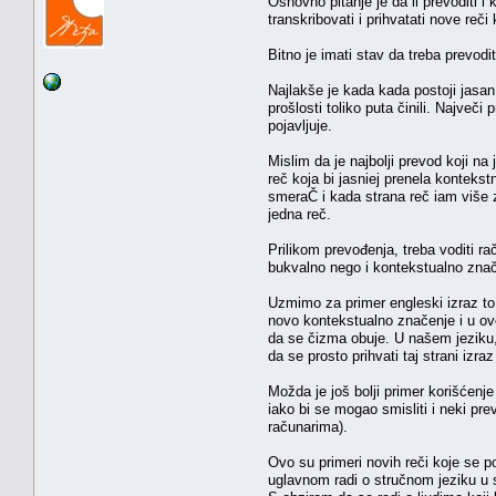
Osnovno pitanje je da li prevoditi i
transkribovati i prihvatati nove reč
Bitno je imati stav da treba prevodi
Najlakše je kada kada postoji jasa
prošlosti toliko puta činili. Največ
pojavljuje.
Mislim da je najbolji prevod koji n
reč koja bi jasniej prenela kontekst
smeraČ i kada strana reč iam više z
jedna reč.
Prilikom prevođenja, treba voditi r
bukvalno nego i kontekstualno znač
Uzmimo za primer engleski izraz to
novo kontekstualno značenje i u ov
da se čizma obuje. U našem jeziku,
da se prosto prihvati taj strani izr
Možda je još bolji primer korišćenj
iako bi se mogao smisliti i neki pr
računarima).
Ovo su primeri novih reči koje se po
uglavnom radi o stručnom jeziku u s