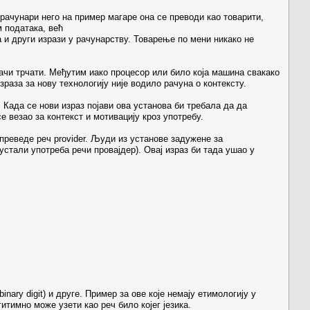
рачунари него на пример магаре она се преводи као товарити,
м података, већ
а и други изрази у рачунарству. Товарење по мени никако не
ачи трчати. Међутим иако процесор или било која машина свакако
зраза за нову технологију није водило рачуна о контексту.
 Када се нови израз појави ова установа би требала да да
е везао за контекст и мотивацију кроз употребу.
и преведе реч provider. Људи из установе задужене за
стали употреба речи провајдер). Овај израз би тада ушао у
 (binary digit) и друге. Пример за ове које немају етимологију у
гитимно може узети као реч било којег језика.