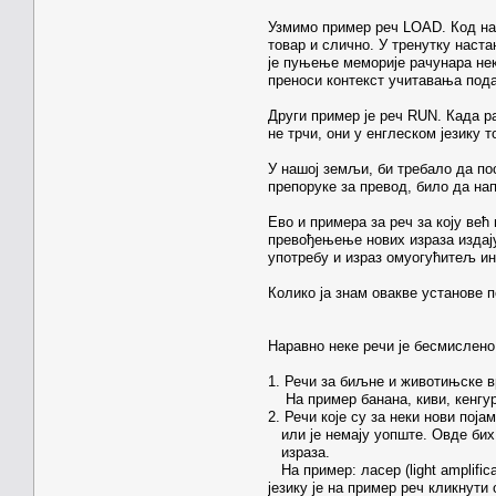
Узмимо пример реч LOAD. Код нас
товар и слично. У тренутку наста
је пуњење меморије рачунара неко
преноси контекст учитавања подат
Други пример је реч RUN. Када р
не трчи, они у енглеском језику 
У нашој земљи, би требало да пос
препоруке за превод, било да нап
Ево и примера за реч за коју већ
превођењење нових израза издају
употребу и израз омуогућитељ инт
Колико ја знам овакве установе 
Наравно неке речи је бесмислено 
1. Речи за биљне и животињске в
На пример банана, киви, кенгур
2. Речи које су за неки нови пој
или је немају уопште. Овде бих 
израза.
На пример: ласер (light amplificati
језику је на пример реч кликнути 