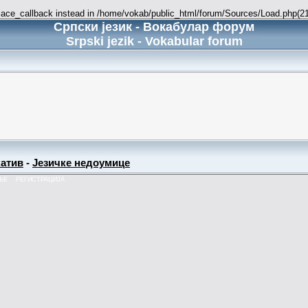
place_callback instead in /home/vokab/public_html/forum/Sources/Load.php(216
Српски језик - Вокабулар форум
Srpski jezik - Vokabular forum
атив
-
Језичке недоумице
ЊЕ
РЕГИСТРАЦИЈА