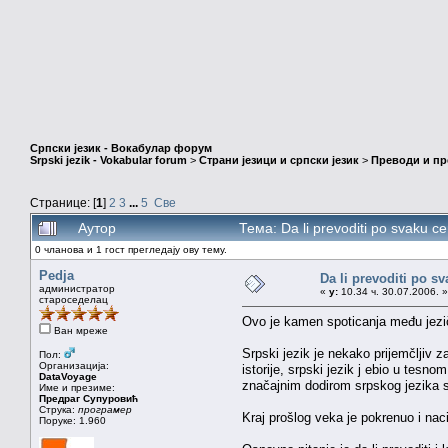
Српски језик - Вокабулар форум
Srpski jezik - Vokabular forum
>
Страни језици и српски језик
>
Преводи и п
Странице: [
1
]
2
3
...
5
Све
Аутор
Тема: Da li prevoditi po svaku 
0 чланова и 1 гост прегледају ову тему.
Pedja
Da li prevoditi po s
администратор
«
у:
10.34 ч. 30.07.2006. »
староседелац
Ovo je kamen spoticanja među jezičk
Ван мреже
Srpski jezik je nekako prijemčljiv 
Пол:
Организација:
istorije, srpski jezik j ebio u tesn
DataVoyage
značajnim dodirom srpskog jezika sa
Име и презиме:
Предраг Супуровић
Струка:
програмер
Kraj prošlog veka je pokrenuo i nac
Поруке: 1.960