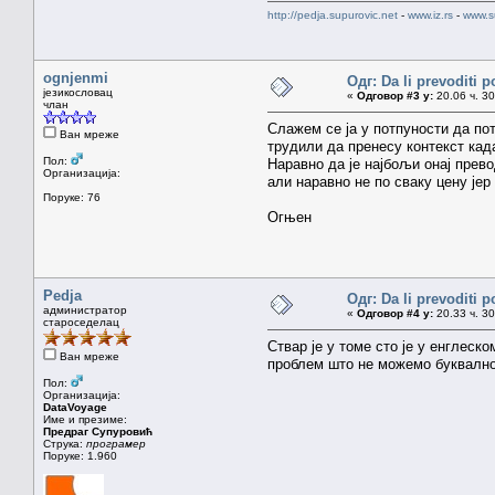
http://pedja.supurovic.net
-
www.iz.rs
-
www.s
ognjenmi
Одг: Da li prevoditi 
језикословац
«
Одговор #3 у:
20.06 ч. 30
члан
Слажем се ја у потпуности да по
Ван мреже
трудили да пренесу контекст кад
Пол:
Наравно да је најбољи онај прево
Организација:
али наравно не по сваку цену јер
Поруке: 76
Огњен
Pedja
Одг: Da li prevoditi 
администратор
«
Одговор #4 у:
20.33 ч. 30
староседелац
Ствар је у томе сто је у енглеск
Ван мреже
проблем што не можемо буквално
Пол:
Организација:
DataVoyage
Име и презиме:
Предраг Супуровић
Струка:
програмер
Поруке: 1.960