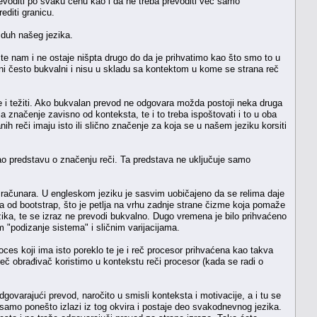
prevoditi po svaku cenu kao i da ne treba prevoditi već samo
editi granicu.
e duh našeg jezika.
te nam i ne ostaje nišpta drugo do da je prihvatimo kao što smo to u
su oni često bukvalni i nisu u skladu sa kontektom u kome se strana reč
me i težiti. Ako bukvalan prevod ne odgovara možda postoji neka druga
ja značenje zavisno od konteksta, te i to treba ispoštovati i to u oba
h reči imaju isto ili slično značenje za koja se u našem jeziku korsiti
 kao predstavu o značenju reči. Ta predstava ne uključuje samo
 računara. U engleskom jeziku je sasvim uobičajeno da se relima daje
a od bootstrap, što je petlja na vrhu zadnje strane čizme koja pomaže
ika, te se izraz ne prevodi bukvalno. Dugo vremena je bilo prihvaćeno
om "podizanje sistema" i sličnim varijacijama.
ces koji ima isto poreklo te je i reč procesor prihvaćena kao takva
reč obrađivač koristimo u kontekstu reči procesor (kada se radi o
dgovarajući prevod, naročito u smisli konteksta i motivacije, a i tu se
 samo ponešto izlazi iz tog okvira i postaje deo svakodnevnog jezika.