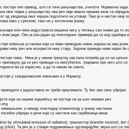
 постоји леп превод, што се тиче рачунарства, учитати. Нормално када 
нка овог појма у рачунарству ова реч није имала никакве везе са обрадо
г од уводиоца овог израза подсетило на утовар. Тако је и настао овај п
ака како у српском, тако ни у енглеском језику.
ачунари или нека индустријска машина нису у питању сви знамо да то зн
то ипак раде. Ово је још један од очигледних примера да се код одабира и
тоји озбиљна установа која се бави преводом нових израза на наш језик.
рави нову реч или искористи неку стару. Једном преведн нови израз би с
 постоји тема . Нека је у неком тренутку настала потреба да се на српск
 препоруку да се реч преводи са омогућитељ (наравно пре него што се у
ернета би се користио, а да то ником не смета.
постоје у скандинавским земљама и у Израелу.
преводити и једноставно их треба преузимати. Ту бих пре свих убројао:
рсте које на нашем поднебљу не постоје па за њих немамо реч.
 итд
ам измишљене, а немају очигледну етимологију у језику настанка
посебно убројао и речи које су настале као скраћеница више
on by stimulated emission of radiation), транзистор (transfer resistor), бит
од (click). Та реч је у ствари подражавање одговарајућег звука што се ле