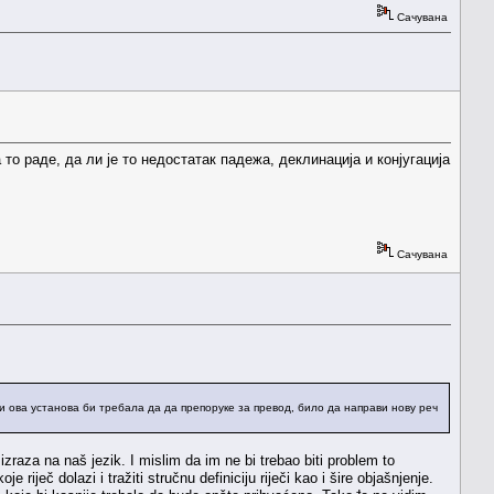
Сачувана
то раде, да ли је то недостатак падежа, деклинација и конјугација
Сачувана
и ова установа би требала да да препоруке за превод, било да направи нову реч
raza na naš jezik. I mislim da im ne bi trebao biti problem to
 riječ dolazi i tražiti stručnu definiciju riječi kao i šire objašnjenje.