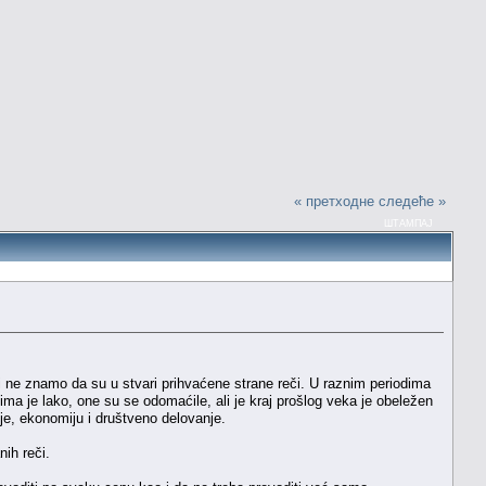
« претходне
следеће »
ШТАМПАЈ
 i ne znamo da su u stvari prihvaćene strane reči. U raznim periodima
ečima je lako, one su se odomaćile, ali je kraj prošlog veka je obeležen
je, ekonomiju i društveno delovanje.
ih reči.