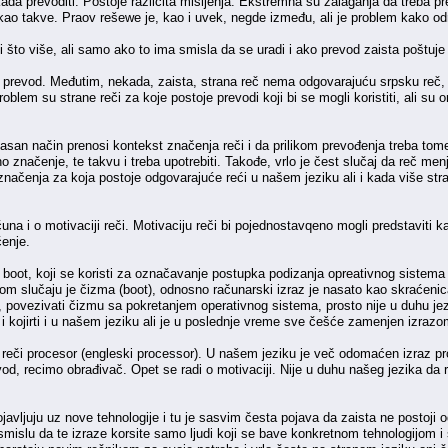
 kada prevoditi. Postoje različita mišljenja. Ekstremna su zalaganja da treba 
i kao takve. Praov rešewe je, kao i uvek, negde između, ali je problem kako odr
ti što više, ali samo ako to ima smisla da se uradi i ako prevod zaista poštuj
n prevod. Međutim, nekada, zaista, strana reč nema odgovarajuću srpsku reč, 
i problem su strane reči za koje postoje prevodi koji bi se mogli koristiti, ali 
a jasan način prenosi kontekst značenja reči i da prilikom prevođenja treba to
no značenje, te takvu i treba upotrebiti. Takođe, vrlo je čest slučaj da reč men
načenja za koja postoje odgovarajuće reći u našem jeziku ali i kada više strani
ačuna i o motivaciji reči. Motivaciju reči bi pojednostavqeno mogli predstaviti
enje.
 boot, koji se koristi za označavanje postupka podizanja opreativnog sistema
om slučaju je čizma (boot), odnosno računarski izraz je nasato kao skraćenic
 povezivati čizmu sa pokretanjem operativnog sistema, prosto nije u duhu jez
az i kojirti i u našem jeziku ali je u poslednje vreme sve češće zamenjen izraz
e reči procesor (engleski processor). U našem jeziku je več odomaćen izraz pro
evod, recimo obrađivač. Opet se radi o motivaciji. Nije u duhu našeg jezika da 
javljuju uz nove tehnologije i tu je sasvim česta pojava da zaista ne postoji o
mislu da te izraze korsite samo ljudi koji se bave konkretnom tehnologijom i