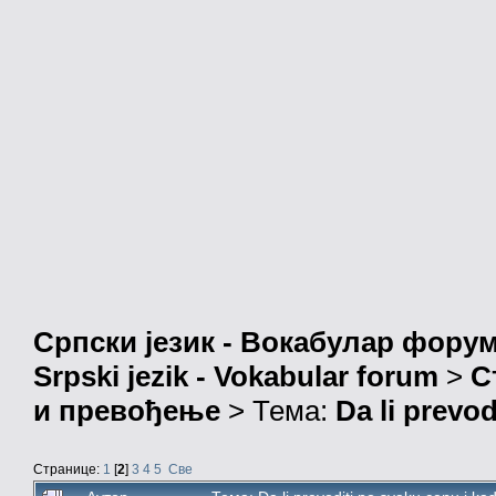
Српски језик - Вокабулар фору
Srpski jezik - Vokabular forum
>
С
и превођење
> Тема:
Da li prevod
Странице:
1
[
2
]
3
4
5
Све