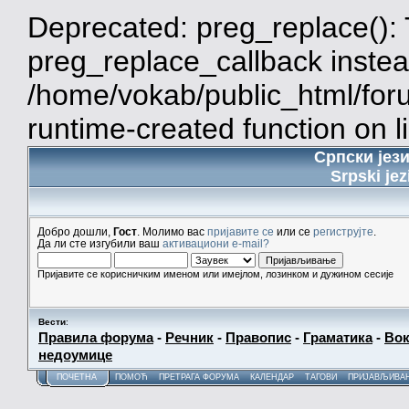
Deprecated: preg_replace(): 
preg_replace_callback instea
/home/vokab/public_html/for
runtime-created function on l
Српски јез
Srpski jez
Добро дошли,
Гост
. Молимо вас
пријавите се
или се
региструјте
.
Да ли сте изгубили ваш
активациони e-mail?
Пријавите се корисничким именом или имејлом, лозинком и дужином сесије
Вести
:
Правила форума
-
Речник
-
Правопис
-
Граматика
-
Вок
недоумице
ПОЧЕТНА
ПОМОЋ
ПРЕТРАГА ФОРУМА
КАЛЕНДАР
ТАГОВИ
ПРИЈАВЉИВА