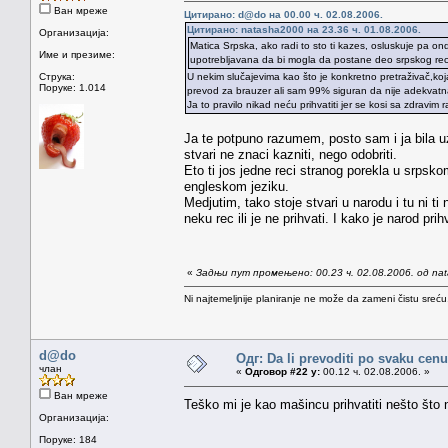
Ван мреже
Цитирано: d@do на 00.00 ч. 02.08.2006.
Цитирано: natasha2000 на 23.36 ч. 01.08.2006.
Организација:
Matica Srpska, ako radi to sto ti kazes, osluskuje pa on
Име и презиме:
upotrebljavana da bi mogla da postane deo srpskog rec
Струка:
U nekim slučajevima kao što je konkretno pretraživač,ko
Поруке: 1.014
prevod za brauzer ali sam 99% siguran da nije adekvatn
Ja to pravilo nikad neću prihvatiti jer se kosi sa zdravim
Ja te potpuno razumem, posto sam i ja bila uz
stvari ne znaci kazniti, nego odobriti.
Eto ti jos jedne reci stranog porekla u srpsk
engleskom jeziku.
Medjutim, tako stoje stvari u narodu i tu ni ti
neku rec ili je ne prihvati. I kako je narod pri
«
Задњи пут промењено: 00.23 ч. 02.08.2006. од na
Ni najtemeljnije planiranje ne može da zameni čistu sreć
d@do
Одг: Da li prevoditi po svaku cenu
члан
«
Одговор #22 у:
00.12 ч. 02.08.2006. »
Ван мреже
Teško mi je kao mašincu prihvatiti nešto što n
Организација:
Поруке: 184