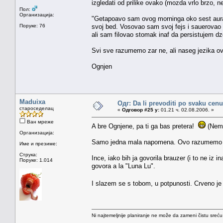
izgledati od prilike ovako (mozda vrlo brzo, n
Пол:
Организација:
"Getapoavo sam ovog morninga oko sest aura
Поруке: 76
svoj bed. Vosovao sam svoj fejs i sauerovao 
ali sam filovao stomak inaf da persistujem dz
Svi sve razumemo zar ne, ali naseg jezika 
Ognjen
Maduixa
Одг: Da li prevoditi po svaku cenu
староседелац
«
Одговор #25 у:
01.21 ч. 02.08.2006. »
Ван мреже
A bre Ognjene, pa ti ga bas pretera!
(Nema
Организација:
Samo jedna mala napomena. Ovo razumemo ti i 
Име и презиме:
Струка:
Ince, iako bih ja govorila brauzer (i to ne iz
Поруке: 1.014
govora a la "Luna Lu".
I slazem se s tobom, u potpunosti. Crveno je 
Ni najtemeljnije planiranje ne može da zameni čistu sreć