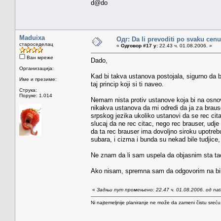
d@do
Maduixa
Одг: Da li prevoditi po svaku cenu
староседелац
«
Одговор #17 у:
22.43 ч. 01.08.2006. »
Ван мреже
Dado,
Организација:
Kad bi takva ustanova postojala, sigurno da bi
Име и презиме:
taj princip koji si ti naveo.
Струка:
Поруке: 1.014
Nemam nista protiv ustanove koja bi na osnov
nikakva ustanova da mi odredi da ja za braus
srpskog jezika ukoliko ustanovi da se rec cit
slucaj da ne rec citac, nego rec brauser, udj
da ta rec brauser ima dovoljno siroku upotreb
subara, i cizma i bunda su nekad bile tudjice,
Ne znam da li sam uspela da objasnim sta ta
Ako nisam, spremna sam da odgovorim na bilo 
«
Задњи пут промењено: 22.47 ч. 01.08.2006. од na
Ni najtemeljnije planiranje ne može da zameni čistu sreć