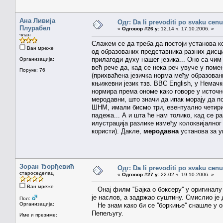
Ана Ливија
Одг: Da li prevoditi po svaku cenu
Плурабел
«
Одговор #26 у:
12.14 ч. 17.10.2006. »
члан
Слажем се да треба да постоји установа к
Ван мреже
од образованих представника разних дисци
прилагоди духу нашег језика... Оно са чи
Организација:
већ рече да, кад се нека реч увуче у поме
Поруке: 76
(прихваћена језичка норма међу образовани
књижевни језик тзв. BBC English, у Немач
нормира према ономе како говоре у источн
меродавни, што значи да ипак морају да по
ШНМ, имали бисмо три, евентуално четири 
падежа... А и шта ће нам толико, кад се 
илустрација разлике између колоквијалног 
користи). Дакле,
меродавна
установа за у
Зоран Ђорђевић
Одг: Da li prevoditi po svaku cenu
староседелац
«
Одговор #27 у:
22.02 ч. 19.10.2006. »
Ван мреже
Онај филм ''Бајка о боксеру'' у оригиналу
је наслов, а задржао суштину. Смислио је да
Пол:
Организација:
Не знам како би се ''боркиње'' снашле у 
Пепељугу.
Име и презиме: