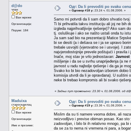
d@do
Одг: Da li prevoditi po svaku cenu
члан
«
Одговор #18 у:
23.24 ч. 01.08.2006. »
Ван мреже
Samo mi potvrdi da li sam dobro shvatio tvoj 
Ti bi prihvatila takvu instituciju ali joj ne bih
Организација:
izgleda najprihvatljivije rješenje)? Ako sam 
Поруке: 184
tj. osluškuje i ako se našto ustali onda tu istu 
Ja sam sad bio na prezentaciji Matice Srpske 
bi se desiti (a i dešava se i ja se upravo bori
trebale usvojiti (vjerovatno se i usvoje). I za
najvjerodostojnije prevele poštujući i pravila i
Inače, moj stav je vrlo jednostavan:
Javnost
mišljenje i da se u svrhu unaprijeđenja (a ne 
javnost u radu najbolje rješenje i da ga je mog
Svako ko bi bio nezadovoljan izborom dobio bi
komisija utvrdi da li je opravdana). U suštini
neke bi trebao kompromis ali bi svako rješenje
«
Задњи пут промењено: 23.30 ч. 01.08.2006. од d
Maduixa
Одг: Da li prevoditi po svaku cenu
староседелац
«
Одговор #19 у:
23.36 ч. 01.08.2006. »
Ван мреже
Mislim da su ti namere veoma dobre, ali nazalo
neizvodljivo i previse obiman posao. Kao sto
Организација:
zadovoljan, i bilo bi ih relativno mnogo, pa 
Име и презиме:
da se za to nema ni vremena ni para, a bogami