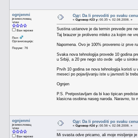
ognjenmi
Одг: Da li prevoditi po svaku cenu
језикословац
«
Одговор #23 у:
00.35 ч. 02.08.2006. »
члан
Sustina ustanove je da termin prevede pre ne
Ван мреже
Taj brauzer je proliveno mleko za kojim ne v
Пол:
Организација:
Napomena. Ovo je 100% provereno iz prve ru
Поруке: 76
Svaka nova tehnologija provede 10 godina pre
u Srbiji, a 20 pre nego sto ovde udje u siro
Prvih 10 godina se nova tehnologija koristi u 
meseci po pojavljivanju iste u javnosti bi treb
Ognjen
P.S. Pretpostavljam da bi kao tipican predsta
klasicna osobina naseg naroda. Naravno, to n
ognjenmi
Одг: Da li prevoditi po svaku cenu
језикословац
«
Одговор #24 у:
00.56 ч. 02.08.2006. »
члан
Mi svasta odve pricamo, ali moje misljenje je
Ван мреже