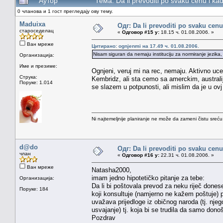
Аутор
Тема: Da li prevoditi po svaku cenu i k
0 чланова и 1 гост прегледају ову тему.
Maduixa
Одг: Da li prevoditi po svaku cenu
староседелац
«
Одговор #15 у:
18.15 ч. 01.08.2006. »
Ван мреже
Цитирано: ognjenmi на 17.49 ч. 01.08.2006.
Nisam siguran da nemaju instituciju za normiranje jezika, na
Организација:
Име и презиме:
Ognjeni, veruj mi na rec, nemaju. Aktivno uces
Струка:
Kembridz, ali sta cemo sa amerckim, australi
Поруке: 1.014
se slazem u potpunosti, ali mislim da je u ovj
Ni najtemeljnije planiranje ne može da zameni čistu sreć
d@do
Одг: Da li prevoditi po svaku cenu
члан
«
Одговор #16 у:
22.31 ч. 01.08.2006. »
Ван мреже
Natasha2000,
imam jedno hipotetičko pitanje za tebe:
Организација:
Da li bi poštovala prevod za neku riječ done
Поруке: 184
koji konsultuje (namjerno ne kažem poštuje) pos
uvažava prijedloge iz običnog naroda (tj. njeg
usvajanje) tj. koja bi se trudila da samo dono
Pozdrav