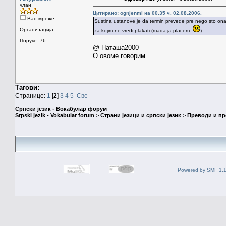
члан
Цитирано: ognjenmi на 00.35 ч. 02.08.2006.
Ван мреже
Sustina ustanove je da termin prevede pre nego sto ona 
Организација:
za kojim ne vredi plakati (mada ja placem
).
Поруке: 76
@ Наташа2000
О овоме говорим
Тагови:
Странице:
1
[
2
]
3
4
5
Све
Српски језик - Вокабулар форум
Srpski jezik - Vokabular forum
>
Страни језици и српски језик
>
Преводи и п
Powered by SMF 1.