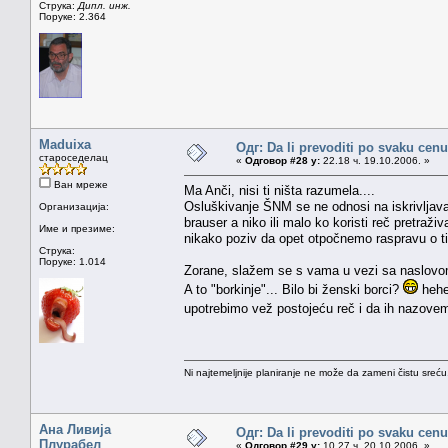
Струка:
Дипл. инж.
Поруке: 2.364
Maduixa
Одг: Da li prevoditi po svaku cenu
староседелац
«
Одговор #28 у:
22.18 ч. 19.10.2006. »
Ван мреже
Ma Anči, nisi ti ništa razumela....
Osluškivanje ŠNM se ne odnosi na iskrivljava
Организација:
brauser a niko ili malo ko koristi reč pretraži
Име и презиме:
nikako poziv da opet otpočnemo raspravu o 
Струка:
Поруке: 1.014
Zorane, slažem se s vama u vezi sa naslovom
A to "borkinje"... Bilo bi ženski borci?
heheh
upotrebimo vež postojeću reč i da ih nazov
Ni najtemeljnije planiranje ne može da zameni čistu sreć
Ана Ливија
Одг: Da li prevoditi po svaku cenu
Плурабел
«
Одговор #29 у:
10.27 ч. 20.10.2006. »