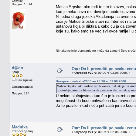
Струка:
Поруке: 1.014
Matica Srpska, ako radi to sto ti kazes, oslus
kad je neka nova rec dovoljno upotrebljavana 
Ni jedna druga jezicka Akademija na ovome sve
znanje Matice Srpske stavi na Internet i na 
ustanovu koja bi diktirala kako cu ja da zov
koje su, kako smo se vec svi ovde ranije i u
Ni najtemeljnije planiranje ne može da zameni čistu sreć
d@do
Одг: Da li prevoditi po svaku cenu
члан
«
Одговор #20 у:
00.00 ч. 02.08.2006. »
Ван мреже
Цитирано: natasha2000 на 23.36 ч. 01.08.2006.
Matica Srpska, ako radi to sto ti kazes, osluskuje pa ond
Организација:
upotrebljavana da bi mogla da postane deo srpskog rec
Поруке: 184
U nekim slučajevima kao što je konkretno pret
mogućnost da bude prihvaćena kao prevod za 
Ja to pravilo nikad neću prihvatiti jer se ko
Maduixa
Одг: Da li prevoditi po svaku cenu
староседелац
«
Одговор #21 у:
00.05 ч. 02.08.2006. »