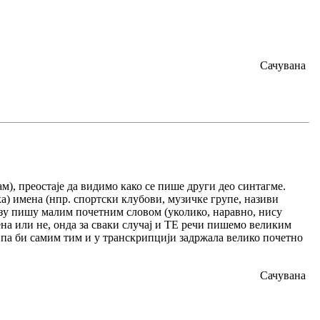
Сачувана
м), преостаје да видимо како се пише други део синтагме.
ка) имена (нпр. спортски клубови, музичке групе, називи
зу пишу малим почетним словом (уколико, наравно, нису
 или не, онда за сваки случај и ТЕ речи пишемо великим
, па би самим тим и у транскрипцији задржала велико почетно
Сачувана