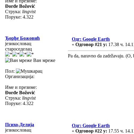
Име и презиме:
Đorđe Božović
Струка:
lingvist
Поруке: 4.322
Ђорђе Божовић
Одг: Google Earth
језикословац
«
Одговор #21 у:
17.38 ч. 14.1
староседелац
Pa da, naravno da zadržavaju. (O, 
Ван мреже
Пол:
Организација:
Име и презиме:
Đorđe Božović
Струка:
lingvist
Поруке: 4.322
Психо-Делија
Одг: Google Earth
језикословац
«
Одговор #22 у:
17.55 ч. 14.1