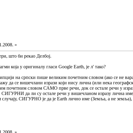
1.2008. »
ери, што би рекао Делбој.
гми која у оригиналу гласи Google Earth, је л' тако?
рипцији на српски пише великим почетним словом (ако се не вара
кажу да се вишечлани изрази који нису лична (или нека географс
им почетним словом САМО прве речи, док се остале речи у изра
ИГУРНИ да ли су остале речи у вишечланом изразу лична имена
случају, СИГУРНО је да је Earth лично име (Земља, а не земља)
1.2008. »