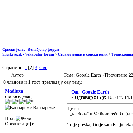
Српски језик - Вокабулар форум
Srpski jezik - Vokabular forum
>
Страни језици и српски језик
>
Транскрипци
Странице:
1
[
2
]
3
Све
Аутор
Тема: Google Earth (Прочитано 22
0 чланова и 1 гост прегледају ову тему.
Madiuxa
Одг: Google Earth
староседелац
«
Одговор #15 у:
16.53 ч. 14.1
Ван мреже
Цитат
i „vindous“ u Velikom rečniku (tam
Пол:
Организација:
To je greška, i to je sam Klajn reka