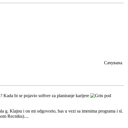
Сачувана
? Kada bi se pojavio softver za planiranje karijere
pod
ala g. Klajnu i on mi odgovorio, bas u vezi sa imenima programa i sl.
nom Recniku)....