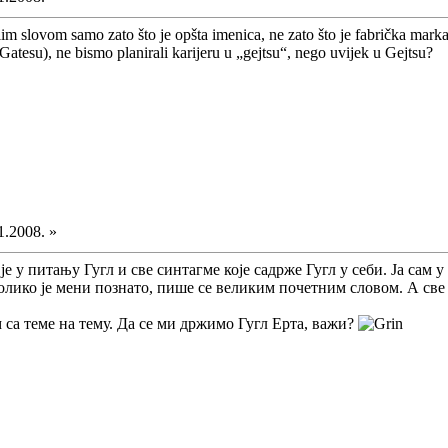
im slovom samo zato što je opšta imenica, ne zato što je fabrička marka
atesu), ne bismo planirali karijeru u „gejtsu“, nego uvijek u Gejtsu?
1.2008. »
 је у питању Гугл и све синтагме које садрже Гугл у себи. Ја са
лико је мени познато, пише се великим почетним словом. А све 
са теме на тему. Да се ми држимо Гугл Ерта, важи?