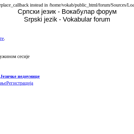
replace_callback instead in /home/vokab/public_html/forum/Sources/Loa
Српски језик - Вокабулар форум
Srpski jezik - Vokabular forum
те
.
дужином сесије
-
Језичке недоумице
ање
Регистрација