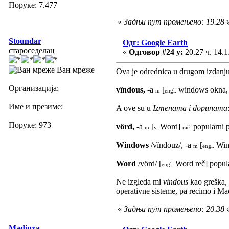
Поруке: 7.477
«
Задњи пут промењено: 19.28 ч.
Stoundar
Одг: Google Earth
староседелац
«
Одговор #24 у:
20.27 ч. 14.1
Ван мреже
Ova je odrednica u drugom izdanju
Организација:
vȉndous,
-a
[
windows okna, 
m
engl.
Име и презиме:
A ove su u
Izmenama i dopunama
Поруке: 973
vȍrd,
-a
[
Word]
popularni p
m
v.
rač.
Windows
/vȉndōuz/, -a
[
Wind
m
engl.
Word
/vȍrd/ [
Word reč] popula
engl.
Ne izgleda mi
vindous
kao greška, 
operativne sisteme, pa recimo i M
«
Задњи пут промењено: 20.38 ч.
Madiuxa