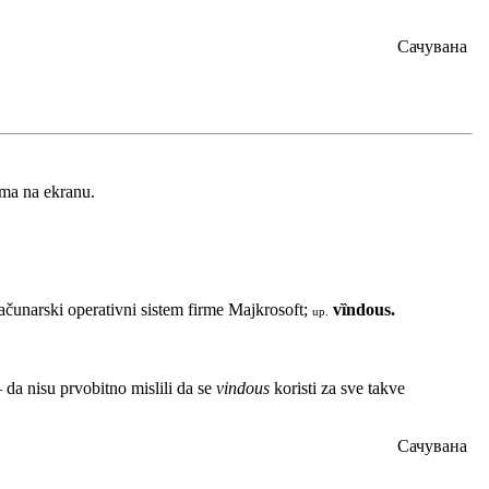
Сачувана
ima na ekranu.
čunarski operativni sistem firme Majkrosoft;
vȉndous.
up.
da nisu prvobitno mislili da se
vindous
koristi za sve takve
Сачувана