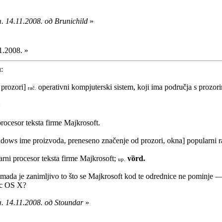
 14.11.2008. од Brunichild
»
1.2008. »
:
prozori]
operativni kompjuterski sistem, koji ima područja s prozor
rač.
:
rocesor teksta firme Majkrosoft.
ows ime proizvoda, preneseno značenje od prozori, okna] popularni ra
rni procesor teksta firme Majkrosoft;
vȍrd.
up.
mada je zanimljivo to što se Majkrosoft kod te odrednice ne pominje — 
ac OS X?
 14.11.2008. од Stoundar
»