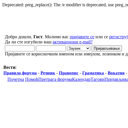
Deprecated: preg_replace(): The /e modifier is deprecated, use preg_
Добро дошли,
Гост
. Молимо вас
пријавите се
или се
региструј
Да ли сте изгубили ваш
активациони e-mail?
Пријавите се корисничким именом или имејлом, лозинком и 
Вести
:
Правила форума
-
Речник
-
Правопис
-
Граматика
-
Вокатив
Почетна
Помоћ
Претрага форума
Календар
Тагови
Пријављив