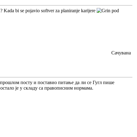
? Kada bi se pojavio softver za planiranje karijere
pod
Сачувана
м у прошлом посту и поставио питање да ли се Гугл пише
остало је у складу са правописним нормама.