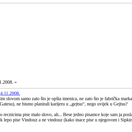
1.2008. »
4.11.2008.
im slovom samo zato što je opšta imenica, ne zato što je fabrička marka
atesu), ne bismo planirali karijeru u „gejtsu“, nego uvijek u Gejtsu?
o recnicima pise malo slovo, ali... Bese jedno pisamce koje sam ja posl
ek lepo pise Vindouz a ne vindouz (kako inace pise u njegovom i Sipki