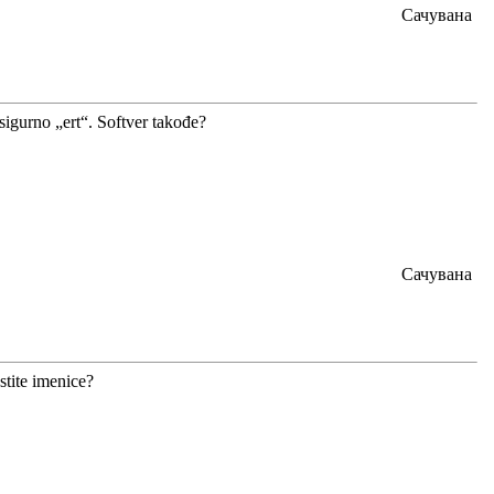
Сачувана
sigurno „ert“. Softver takođe?
Сачувана
stite imenice?