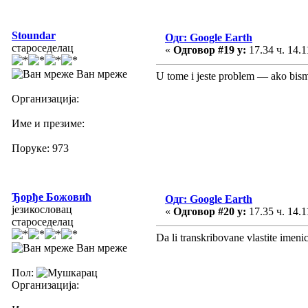
Stoundar
Одг: Google Earth
староседелац
«
Одговор #19 у:
17.34 ч. 14.1
Ван мреже
U tome i jeste problem — ako bismo
Организација:
Име и презиме:
Поруке: 973
Ђорђе Божовић
Одг: Google Earth
језикословац
«
Одговор #20 у:
17.35 ч. 14.1
староседелац
Da li transkribovane vlastite imeni
Ван мреже
Пол:
Организација: