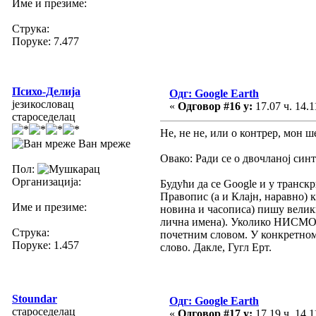
Име и презиме:
Струка:
Поруке: 7.477
Психо-Делија
Одг: Google Earth
језикословац
«
Одговор #16 у:
17.07 ч. 14.1
староседелац
Не, не не, или о контрер, мон ш
Ван мреже
Овако: Ради се о двочланој синта
Пол:
Организација:
Будући да се Google и у транск
Правопис (а и Клајн, наравно) 
Име и презиме:
новина и часописа) пишу велик
лична имена). Уколико НИСМО С
Струка:
почетним словом. У конкретном 
Поруке: 1.457
слово. Дакле, Гугл Ерт.
Stoundar
Одг: Google Earth
староседелац
«
Одговор #17 у:
17.19 ч. 14.1