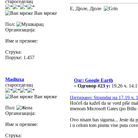
староседелац
Е, Дјоле, Дјоле
Ван мреже
Пол:
Организација:
Име и презиме:
Струка:
Поруке: 1.457
Madiuxa
Одг: Google Earth
староседелац
«
Одговор #23 у:
19.26 ч. 14.1
Ван мреже
Цитирано: Stoundar на 17.19 ч. 1
Hoćeš da kažeš da se
vord
piše mal
Пол:
imenom Microsoft Gates (po Billu G
Организација:
Ovo nisam bas sigurna... Jeste da p
Име и презиме:
i u celom tom pismu vise puta cov
Струка: