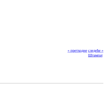
« претходне
следеће »
Штампај