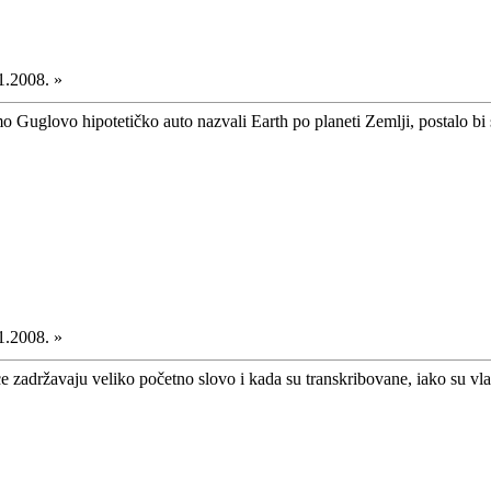
1.2008. »
 Guglovo hipotetičko auto nazvali Earth po planeti Zemlji, postalo bi 
1.2008. »
ce zadržavaju veliko početno slovo i kada su transkribovane, iako su vla