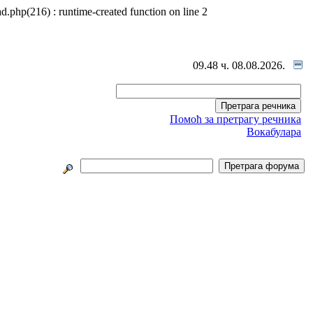
d.php(216) : runtime-created function on line 2
09.48 ч. 08.08.2026.
Помоћ за претрагу речника
Вокабулара