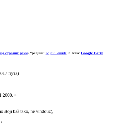
ја страних речи
(Уредник:
Бојан Башић
) > Тема:
Google Earth
017 пута)
1.2008. »
o stoji baš tako, ne vindouz),
o.