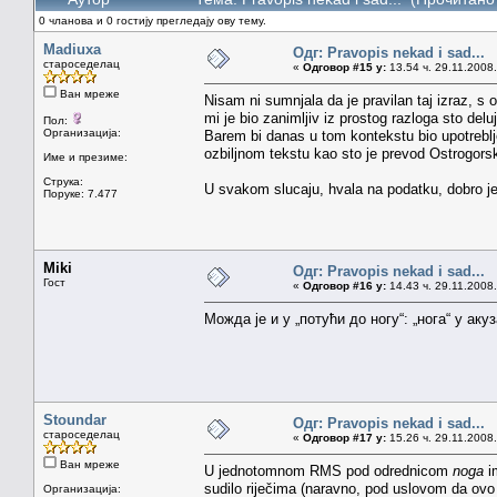
0 чланова и 0 гостију прегледају ову тему.
Madiuxa
Одг: Pravopis nekad i sad...
староседелац
«
Одговор #15 у:
13.54 ч. 29.11.2008.
Ван мреже
Nisam ni sumnjala da je pravilan taj izraz, s 
mi je bio zanimljiv iz prostog razloga sto delu
Пол:
Организација:
Barem bi danas u tom kontekstu bio upotreblj
ozbiljnom tekstu kao sto je prevod Ostrogorsk
Име и презиме:
Струка:
U svakom slucaju, hvala na podatku, dobro je 
Поруке: 7.477
Miki
Одг: Pravopis nekad i sad...
Гост
«
Одговор #16 у:
14.43 ч. 29.11.2008.
Можда је и у „потући до ногу“: „нога“ у аку
Stoundar
Одг: Pravopis nekad i sad...
староседелац
«
Одговор #17 у:
15.26 ч. 29.11.2008.
Ван мреже
U jednotomnom RMS pod odrednicom
noga
i
sudilo riječima (naravno, pod uslovom da ovo i
Организација: