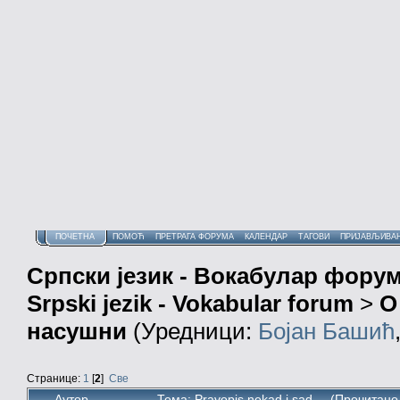
ПОЧЕТНА
ПОМОЋ
ПРЕТРАГА ФОРУМА
КАЛЕНДАР
ТАГОВИ
ПРИЈАВЉИВА
Српски језик - Вокабулар фору
Srpski jezik - Vokabular forum
>
О
насушни
(Уредници:
Бојан Башић
Странице:
1
[
2
]
Све
Аутор
Тема: Pravopis nekad i sad... (Прочитано