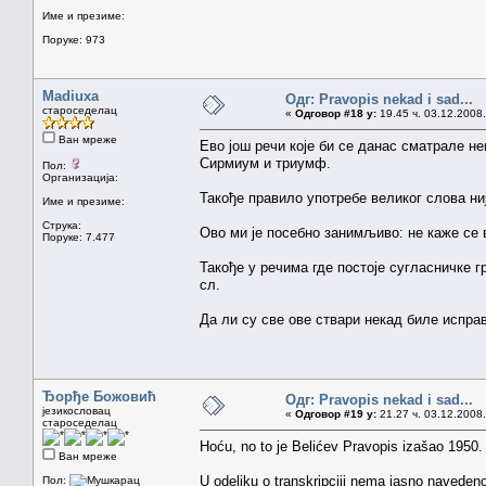
Име и презиме:
Поруке: 973
Madiuxa
Одг: Pravopis nekad i sad...
староседелац
«
Одговор #18 у:
19.45 ч. 03.12.2008.
Ван мреже
Ево још речи које би се данас сматрале не
Сирмиум и триумф.
Пол:
Организација:
Такође правило употребе великог слова ни
Име и презиме:
Струка:
Ово ми је посебно занимљиво: не каже се 
Поруке: 7.477
Такође у речима где постоје сугласничке 
сл.
Да ли су све ове ствари некад биле испра
Ђорђе Божовић
Одг: Pravopis nekad i sad...
језикословац
«
Одговор #19 у:
21.27 ч. 03.12.2008.
староседелац
Hoću, no to je Belićev Pravopis izašao 1950.
Ван мреже
U odeljku o transkripciji nema jasno naveden
Пол: