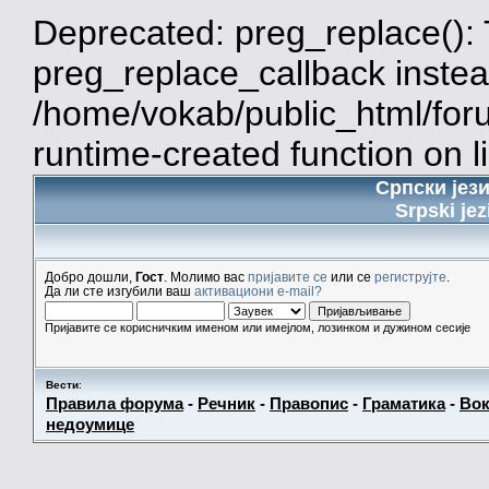
Deprecated: preg_replace(): 
preg_replace_callback instea
/home/vokab/public_html/for
runtime-created function on l
Српски јез
Srpski jez
Добро дошли,
Гост
. Молимо вас
пријавите се
или се
региструјте
.
Да ли сте изгубили ваш
активациони e-mail?
Пријавите се корисничким именом или имејлом, лозинком и дужином сесије
Вести
:
Правила форума
-
Речник
-
Правопис
-
Граматика
-
Вок
недоумице