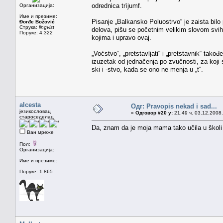
odrednica trìjumf.
Организација:
Име и презиме:
Pisanje „Balkansko Poluostrvo“ je zaista bilo 
Đorđe Božović
Струка:
lingvist
delova, pišu se početnim velikim slovom svi
Поруке: 4.322
kojima i upravo ovaj.
„Voćstvo“, „pretstavljati“ i „pretstavnik“ tako
izuzetak od jednačenja po zvučnosti, za koji s
ski i -stvo, kada se ono ne menja u „t“.
alcesta
Одг: Pravopis nekad i sad...
језикословац
«
Одговор #20 у:
21.49 ч. 03.12.2008.
староседелац
Da, znam da je moja mama tako učila u školi (
Ван мреже
Пол:
Организација:
Име и презиме:
Поруке: 1.865