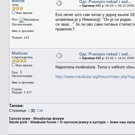
Mallrat
Одг: Pravopis nekad i sad...
члан
«
Одговор #21 у:
00.20 ч. 09.12.2008.
Ван мреже
Ено нечег што сам читао у једној књизи 197
штампана је у Немачкој): "Он је се родио...
Пол:
се звао..." Је ли ово само питање стилисти
Организација:
правопис?
Име и презиме:
Поруке: 142
Madiuxa
Одг: Pravopis nekad i sad...
староседелац
«
Одговор #22 у:
15.42 ч. 14.01.2009.
Ван мреже
Napomena moderatora: Tema o velikom slov
Пол:
Организација:
http://www.vokabular.org/forum/index.php?to
Име и презиме:
Струка:
Поруке: 7.477
Тагови:
Странице:
1
[
2
]
Све
Српски језик - Вокабулар форум
Srpski jezik - Vokabular forum
>
О српском језику и култури
>
Језик наш нас