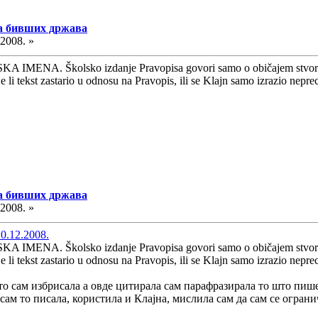
ма бивших држава
.2008. »
A IMENA. Školsko izdanje Pravopisa govori samo o običajem stvoreni
 je li tekst zastario u odnosu na Pravopis, ili se Klajn samo izrazio nepre
ма бивших држава
.2008. »
0.12.2008.
A IMENA. Školsko izdanje Pravopisa govori samo o običajem stvoreni
 je li tekst zastario u odnosu na Pravopis, ili se Klajn samo izrazio nepre
 што сам избрисала а овде цитирала сам парафразирала то шт
сам то писала, користила и Клајна, мислила сам да сам се ограни