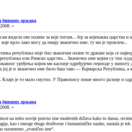
ма бивших држава
.2008. »
ам видела ове називе за које питам... Јер за којекаква царства и 
 које врло лако могу да имају званично име, ту ми је провлем...
тачка република није био званичан назив те државе која се најве
 република или Римско царство... Званично име којим су тии људи
ржавног уређења којим ми касније одређујемо периоде у животу 
а јој је и званично име било баш тако — Вајмарска Република, а 
 Клајн је то мало смутио. У Правопису пише много јасније и одре
ма бивших држава
.2008. »
osi na neko novije pravno ime modernih država kako to danas, recimo, 
logija, kao i mnoge druge društvene i humanističke nauke, nastala je tek
anas razumemo „zvanično ime“.