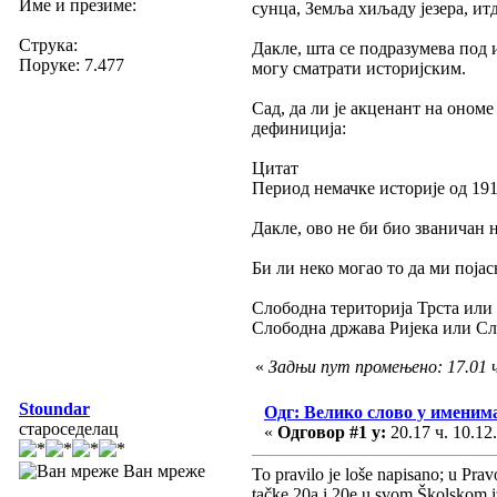
Име и презиме:
сунца, Земља хиљаду језера, итд
Струка:
Дакле, шта се подразумева под 
Поруке: 7.477
могу сматрати историјским.
Сад, да ли је акценант на оном
дефиниција:
Цитат
Период немачке историје од 1919
Дакле, ово не би био званичан 
Би ли неко могао то да ми поја
Слободна територија Трста или
Слободна држава Ријека или Сл
«
Задњи пут промењено: 17.01 ч.
Stoundar
Одг: Велико слово у имени
староседелац
«
Одговор #1 у:
20.17 ч. 10.12
Ван мреже
To pravilo je loše napisano; u Prav
tačke 20a i 20e u svom Školskom i