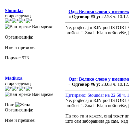
Stoundar
Одг: Велико слово у имени
староседелац
«
Одговор #5 у:
22.58 ч. 10.12
Ван мреже
Ne, pogledaj u RJN pod ISTORIJSK
prošlosti“. Zna li Klajn nešto više,
Организација:
Име и презиме:
Поруке: 973
Madiuxa
Одг: Велико слово у имени
староседелац
«
Одговор #6 у:
23.03 ч. 10.12
Ван мреже
Цитирано: Stoundar на 22.58 ч. 1
Ne, pogledaj u RJN pod ISTORIJSK
Пол:
prošlosti“. Zna li Klajn nešto više,
Организација:
Па тоо ти и кажем, онај текст
Име и презиме:
што сам заборавила да сам, кад 