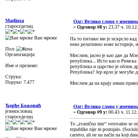
Madiuxa
Одг: Велико слово у имени
староседелац
«
Одговор #8 у:
23.37 ч. 10.12
Ван мреже
Па то питање ми је искрсло кад с
неке релативно нове историје, и
Пол:
Организација:
Мислим, јасно је као дан да Мле
република... Исто као и Римска
Име и презиме:
република и царство је облик д
Република? Јер врло је могуће д
Струка:
Поруке: 7.477
Мислим да на крају имаш право.
Ђорђе Божовић
Одг: Велико слово у имени
језикословац
«
Одговор #9 у:
00.43 ч. 11.12
староседелац
To „zvanično ime“ verovatno se odn
Ван мреже
republike nije ni postojalo. (Socio
carstvo, ali ne na način na koji d