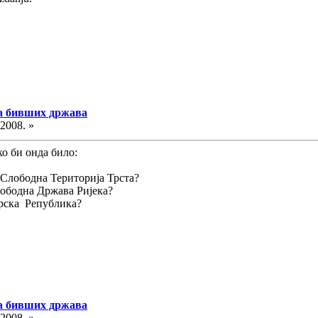
ма бивших држава
.2008. »
ко би онда било:
 Слободна Територија Трста?
ободна Држава Ријека?
арска Република?
ма бивших држава
.2008. »