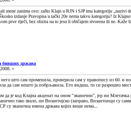
 ali mene zanima ovo: zašto Klajn u RJN i SJP ima kategoriju „nazivi dr
 Škosko izdanje Pravopisa u tački 20e nema takvu kategoriju? Iz Klajnov
om prve riječi, bez obzira na to jesu li običajem stvorena ili ne. Kaže li
ма бивших држава
.2008. »
пре него што сам променила, проверила сам у правопису из 60. и
ила да сам нешто ја побрљавила. Ето видиш, ти си разрешио мисте
м да је код Клајна акценат на оном "званични", јер ни Млетачка
ванично тако звало, ни Византијско (заправо, Византинци су сами
СР су званична имена држава којих више нема...