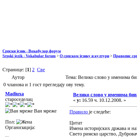
Српски језик - Вокабулар форум
Srpski jezik - Vokabular forum
>
О српском језику и култури
>
Правопис срп
Странице: [
1
]
2
Све
Аутор
Тема: Велико слово у именима б
0 чланова и 1 гост прегледају ову тему.
Madiuxa
Велико слово у именима би
староседелац
«
у:
16.59 ч. 10.12.2008. »
Ван мреже
Правило
је следеће:
Пол:
Цитат
Организација:
Имена историјских држава и на
Свето римско царство, Дубровач