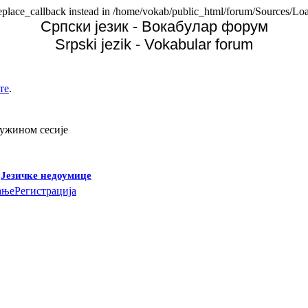
replace_callback instead in /home/vokab/public_html/forum/Sources/Loa
Српски језик - Вокабулар форум
Srpski jezik - Vokabular forum
те
.
дужином сесије
-
Језичке недоумице
ање
Регистрација