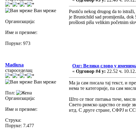
Ван мреже
Pustiću nekog drugog da to istraži,
je Brunichild sad promijenila, dok
Организација:
prošlosti pišu velikim početnim slov
Име и презиме:
Поруке: 973
Madiuxa
Одг: Велико слово у имени
староседелац
«
Одговор #4 у:
22.52 ч. 10.12
Ван мреже
Ма ја сам писала тај текст, и 
нема те категорије, па сам мисл
Пол:
Организација:
Што се твог питања тиче, мисли
Свето римско царство се није з
Име и презиме:
итд. С друге стране, СФРЈ и СС
Струка:
Поруке: 7.477