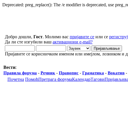
Deprecated: preg_replace(): The /e modifier is deprecated, use preg_
Добро дошли,
Гост
. Молимо вас
пријавите се
или се
региструј
Да ли сте изгубили ваш
активациони e-mail?
Пријавите се корисничким именом или имејлом, лозинком и 
Вести
:
Правила форума
-
Речник
-
Правопис
-
Граматика
-
Вокатив
Почетна
Помоћ
Претрага форума
Календар
Тагови
Пријављив