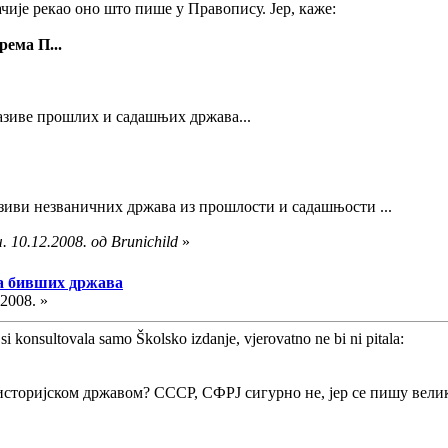
ачије рекао оно што пише у Правопису. Јер, каже:
рема П...
називе прошлих и садашњих држава...
зиви незваничних држава из прошлости и садашњости ...
 10.12.2008. од Brunichild
»
ма бивших држава
.2008. »
i konsultovala samo Školsko izdanje, vjerovatno ne bi ni pitala:
историјском државом? СССР, СФРЈ сигурно не, јер се пишу велик