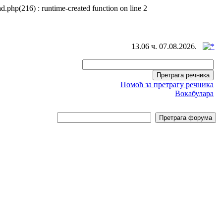
d.php(216) : runtime-created function on line 2
13.06 ч. 07.08.2026.
Помоћ за претрагу речника
Вокабулара