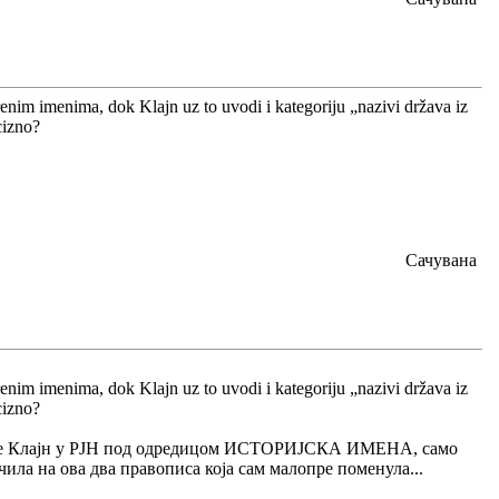
m imenima, dok Klajn uz to uvodi i kategoriju „nazivi država iz
cizno?
Сачувана
m imenima, dok Klajn uz to uvodi i kategoriju „nazivi država iz
cizno?
о пише Клајн у РЈН под одредицом ИСТОРИЈСКА ИМЕНА, само
чила на ова два правописа која сам малопре поменула...