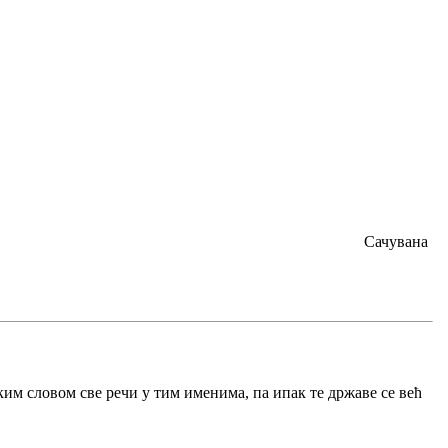
Сачувана
им словом све речи у тим именима, па ипак те државе се већ