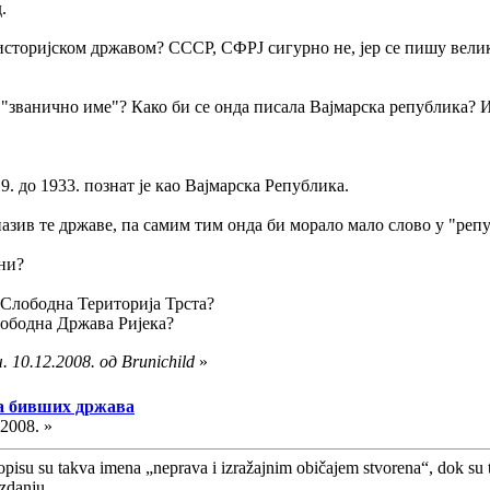
.
историјском државом? СССР, СФРЈ сигурно не, јер се пишу велик
е "званично име"? Како би се онда писала Вајмарска република? 
. до 1933. познат је као Вајмарска Република.
назив те државе, па самим тим онда би морало мало слово у "репу
сни?
 Слободна Територија Трста?
ободна Држава Ријека?
 10.12.2008. од Brunichild
»
ма бивших држава
.2008. »
opisu su takva imena „neprava i izražajnim običajem stvorena“, dok su t
zdanju.