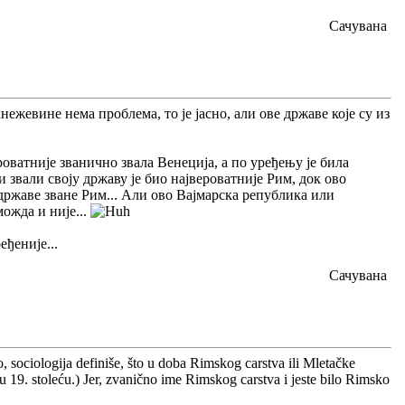
Сачувана
кнежевине нема проблема, то је јасно, али ове државе које су из
роватније званично звала Венеција, а по уређењу је била
 звали своју државу је био највероватније Рим, док ово
државе зване Рим... Али ово Вајмарска република или
можда и није...
ђеније...
Сачувана
sociologija definiše, što u doba Rimskog carstva ili Mletačke
 u 19. stoleću.) Jer, zvanično ime Rimskog carstva i jeste bilo Rimsko