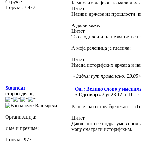
Струка:
Ја мислим да је он то мало друг
Поруке: 7.477
Цитат
Називи држава из прошлости,
п
А даље каже:
Цитат
То се односи и на незваничне 
А моја реченица је гласила:
Цитат
Имена историјских држава и на
«
Задњи пут промењено: 23.05 ч.
Stoundar
Одг: Велико слово у имени
староседелац
«
Одговор #7 у:
23.12 ч. 10.12
Ван мреже
Pa nije
malo
drugačije rekao — da s
Организација:
Цитат
Дакле, шта се подразумева под 
Име и презиме:
могу сматрати историјским.
Поруке: 973