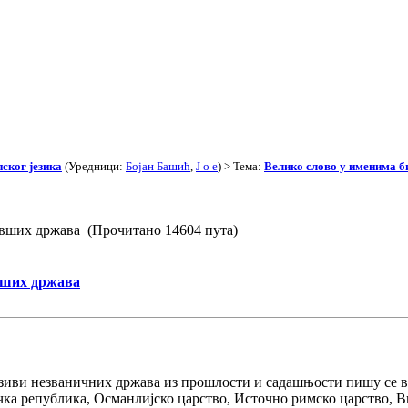
ског језика
(Уредници:
Бојан Башић
,
J o e
) > Тема:
Велико слово у именима 
ивших држава (Прочитано 14604 пута)
вших држава
зиви незваничних држава из прошлости и садашњости пишу се в
ка република, Османлијско царство, Источно римско царство, В