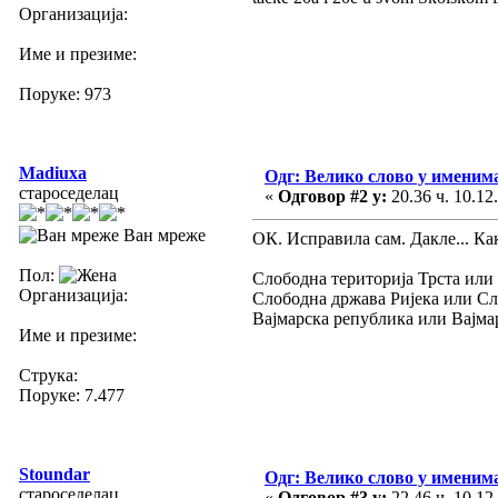
Организација:
Име и презиме:
Поруке: 973
Madiuxa
Одг: Велико слово у имени
староседелац
«
Одговор #2 у:
20.36 ч. 10.12
Ван мреже
ОК. Исправила сам. Дакле... Ка
Пол:
Слободна територија Трста или
Организација:
Слободна држава Ријека или Сл
Вајмарска република или Вајм
Име и презиме:
Струка:
Поруке: 7.477
Stoundar
Одг: Велико слово у имени
староседелац
«
Одговор #3 у:
22.46 ч. 10.12