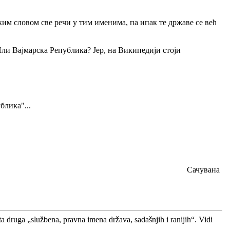
им словом све речи у тим именима, па ипак те државе се већ
Или Вајмарска Република? Јер, на Википедији стоји
блика"...
Сачувана
a druga „službena, pravna imena država, sadašnjih i ranijih“. Vidi