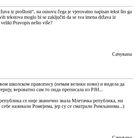
žava iz prošlosti“, na osnovu čega je vjerovatno napisan tekst što ga
ih tekstova moglo bi se zaključiti da se sva imena država iz
 veliki Pravopis nešto više?
Сачувана
 новом школском правопису (немам велики нови) и видела да
рију, вероватно сам то онда преписала из РЈН...
 република се није званично звала Млетачка република, ни
 себе називали Ромејима, јер су се сматрали Римљанима...)
Сачувана