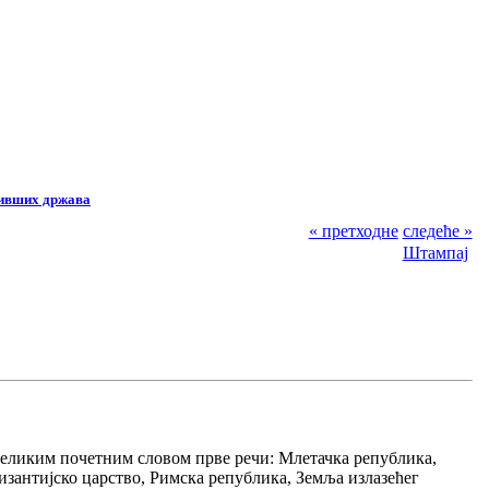
бивших држава
« претходне
следеће »
Штампај
еликим почетним словом прве речи: Млетачка република,
изантијско царство, Римска република, Земља излазећег