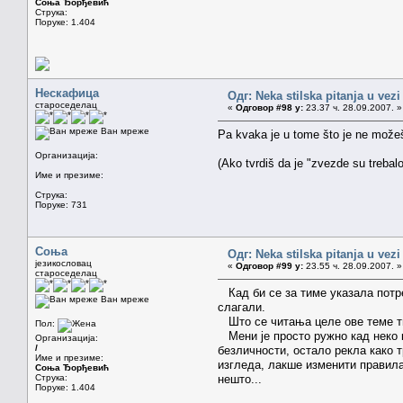
Соња Ђорђевић
Струка:
Поруке: 1.404
Нескафица
Одг: Neka stilska pitanja u vez
староседелац
«
Одговор #98 у:
23.37 ч. 28.09.2007. »
Ван мреже
Pa kvaka je u tome što je ne možeš 
Организација:
(Ako tvrdiš da je "zvezde su trebal
Име и презиме:
Струка:
Поруке: 731
Соња
Одг: Neka stilska pitanja u vez
језикословац
«
Одговор #99 у:
23.55 ч. 28.09.2007. »
староседелац
Кад би се за тиме указала потреб
Ван мреже
слагали.
Што се читања целе ове теме тич
Пол:
Мени је просто ружно кад неко ка
Организација:
/
безличности, остало рекла како т
Име и презиме:
изгледа, лакше изменити правила
Соња Ђорђевић
Струка:
нешто...
Поруке: 1.404