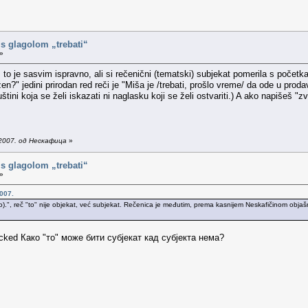
i s glagolom „trebati“
»
 to je sasvim ispravno, ali si rečenični (tematski) subjekat pomerila s početk
en?" jedini prirodan red reči je "Miša je /trebati, prošlo vreme/ da ode u pro
štini koja se želi iskazati ni naglasku koji se želi ostvariti.) A ako napišeš "
2007. од Нескафица
»
i s glagolom „trebati“
»
007.
to).", reč "to" nije objekat, već subjekat. Rečenica je međutim, prema kasnijem Neskafičinom objaš
Како "то" може бити субјекат кад субјекта нема?