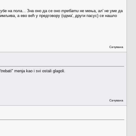
згубе на пола... Зна оно да се оно
требати
не мења, ал' не уме да
имљива, а ево већ у предговору (одма', други пасус) се нашло
Сачувана
ebati" menja kao i svi ostali glagoli.
Сачувана