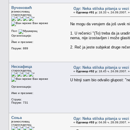
Вученовић
Одг: Neka stilska pitanja u vez
језикословац
«
Одговор #91 у:
18.33 ч. 24.09.2007. »
староседелац
Ван мреже
Ne mogu da verujem da još uvek ni
Пол:
1. U rečenici "(To) treba da ja ura
Организација:
nema, nije izostavljen i može glasit
_
Име и презиме:
2. Reč ja jeste subjekat druge rečen
Поруке: 889
Нескафица
Одг: Neka stilska pitanja u vez
староседелац
«
Одговор #92 у:
18.45 ч. 24.09.2007. »
Ван мреже
U hitnji sam bio odvalio glupost: "
Организација:
Име и презиме:
Струка:
Поруке: 731
Соња
Одг: Neka stilska pitanja u vez
језикословац
«
Одговор #93 у:
04.06 ч. 28.09.2007. »
староседелац