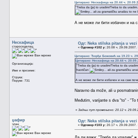
Цитирано: Нескафица на 20.44 ч. 20.09.
"Treba da (ja) to uradim/Treba to da uradim."
... ali za gramatičku analizu to ne 
А не може ли бити избачен и на 
Нескафица
Одг: Neka stilska pitanja u vez
староседелац
«
Одговор #102 у:
20.08 ч. 29.09.2007. 
Ван мреже
Цитирано: Ђорђе Божовић на 19.23 ч. 29
Цитирано: Нескафица на 20.44 ч. 20.09.
Организација:
"Treba da (ja) to uradim/Treba to da uradim."
haotičan
... ali za gramatičku ana
Име и презиме:
Струка:
А не може ли бити избачен и на сам по
Поруке: 731
Naravno da može, ali u posmatranim 
Međutim, varijante s dva "to" - "To
«
Задњи пут промењено: 20.12 ч. 29.09.
џафир
Одг: Neka stilska pitanja u vez
члан
«
Одговор #103 у:
20.17 ч. 29.09.2007. 
Ван мреже
Да ли важи: "Треба да урадим"
=