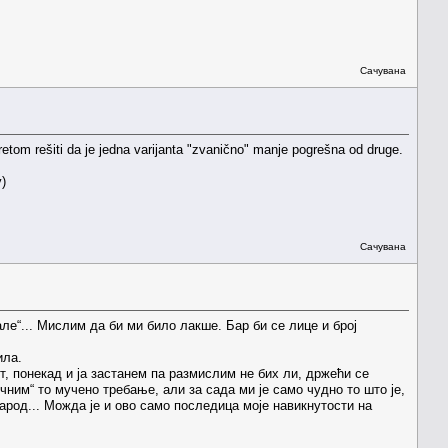
Сачувана
retom rešiti da je jedna varijanta "zvanično" manje pogrešna od druge.
)
Сачувана
але“... Мислим да би ми било лакше. Бар би се лице и број
ила.
т, понекад и ја застанем па размислим не бих ли, држећи се
чним“ то мучено требање, али за сада ми је само чудно то што је,
род... Можда је и ово само последица моје навикнутости на