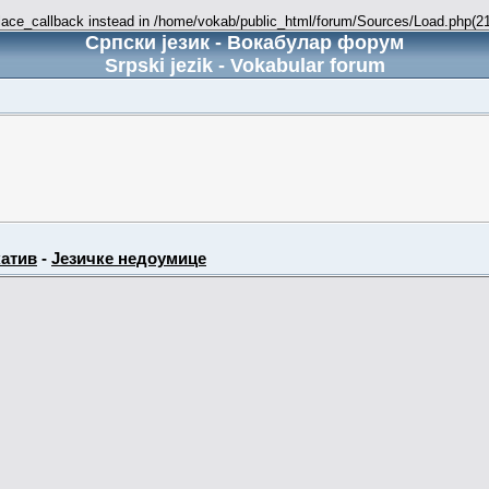
place_callback instead in /home/vokab/public_html/forum/Sources/Load.php(216
Српски језик - Вокабулар форум
Srpski jezik - Vokabular forum
атив
-
Језичке недоумице