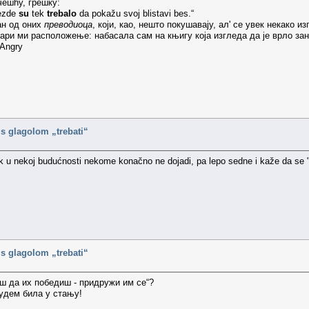
ешћу, грешку:
vezde
su
tek
trebalo
da pokažu svoj blistavi bes.“
ан од оних
преводиоца
, који, као, нешто покушавају, ал' се увек некако и
вари ми расположење: набасала сам на књигу која изгледа да је врло зан
i s glagolom „trebati“
k u nekoj budućnosti nekome konačno ne dojadi, pa lepo sedne i kaže da se "tr
i s glagolom „trebati“
еш да их победиш - придружи им се“?
будем била у стању!