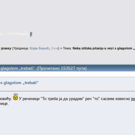
ЊЕ
РЕГИСТРАЦИЈА
 језику
(Уредници:
Бојан Башић
,
J o e
) > Тема:
Neka stilska pitanja u vezi s glagolom „
 s glagolom „trebati“ (Прочитано 153527 пута)
i s glagolom „trebati“
новићу.
У реченици "То треба ја да урадим" реч "то" сасвим извесно
је
нице.