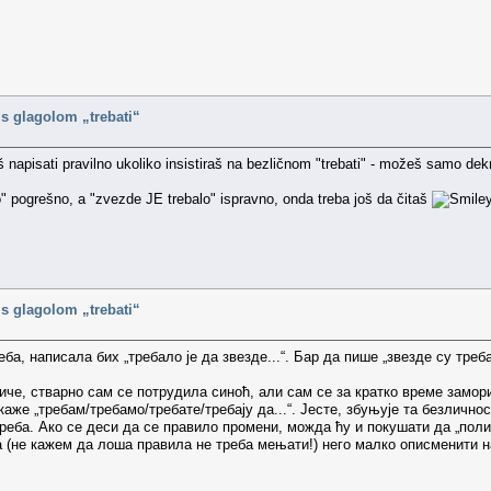
i s glagolom „trebati“
napisati pravilno ukoliko insistiraš na bezličnom "trebati" - možeš samo dek
o" pogrešno, a "zvezde JE trebalo" ispravno, onda treba još da čitaš
i s glagolom „trebati“
а, написала бих „требало је да звезде...“. Бар да пише „звезде су треб
е, стварно сам се потрудила синоћ, али сам се за кратко време замор
же „требам/требамо/требате/требају да...“. Јесте, збуњује та безличнос
реба. Ако се деси да се правило промени, можда ћу и покушати да „поли
 (не кажем да лоша правила не треба мењати!) него малко описменити на