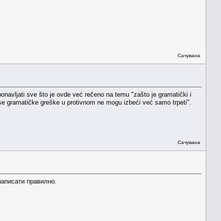
Сачувана
onavljati sve što je ovde već rečeno na temu "zašto je gramatički i
što se gramatičke greške u protivnom ne mogu izbeći već samo trpeti".
Сачувана
написати правилно.