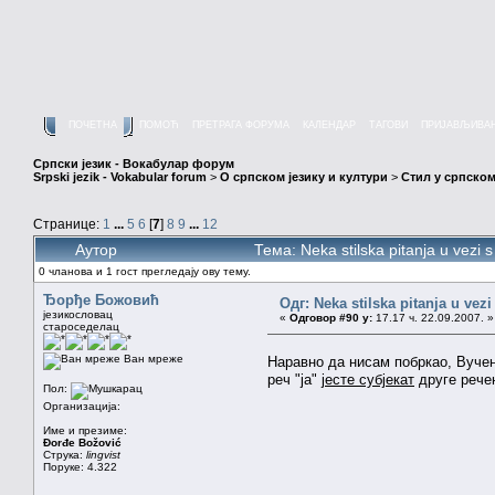
ПОЧЕТНА
ПОМОЋ
ПРЕТРАГА ФОРУМА
КАЛЕНДАР
ТАГОВИ
ПРИЈАВЉИВА
Српски језик - Вокабулар форум
Srpski jezik - Vokabular forum
>
О српском језику и култури
>
Стил у српском
Странице:
1
...
5
6
[
7
]
8
9
...
12
Аутор
Тема: Neka stilska pitanja u vezi
0 чланова и 1 гост прегледају ову тему.
Ђорђе Божовић
Одг: Neka stilska pitanja u vez
језикословац
«
Одговор #90 у:
17.17 ч. 22.09.2007. »
староседелац
Ван мреже
Наравно да нисам побркао, Вуче
реч "ја"
јесте субјекат
друге рече
Пол:
Организација:
Име и презиме:
Đorđe Božović
Струка:
lingvist
Поруке: 4.322