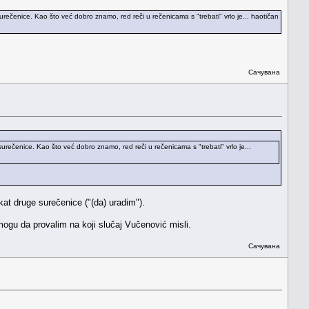
rečenice. Kao što već dobro znamo, red reči u rečenicama s "trebati" vrlo je... haotičan
Сачувана
urečenice. Kao što već dobro znamo, red reči u rečenicama s "trebati" vrlo je...
at druge surečenice ("(da) uradim").
 mogu da provalim na koji slučaj Vučenović misli.
Сачувана