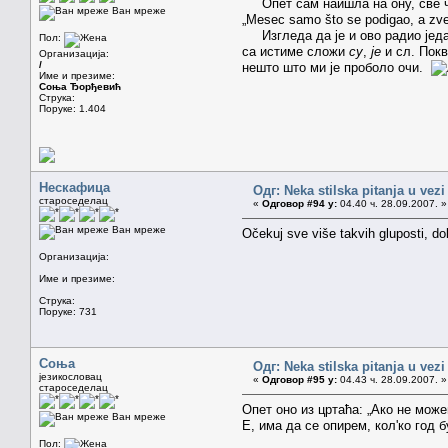
Опет сам наишла на ону, све ч
Ван мреже
„Mesec samo što se podigao, a z
Изгледа да је и ово радио јед
Пол:
са истиме сложи
су
,
је
и сл. Пок
Организација:
/
нешто што ми је проболо очи.
Име и презиме:
Соња Ђорђевић
Струка:
Поруке: 1.404
Нескафица
Одг: Neka stilska pitanja u vez
староседелац
«
Одговор #94 у:
04.40 ч. 28.09.2007. »
Ван мреже
Očekuj sve više takvih gluposti, do
Организација:
Име и презиме:
Струка:
Поруке: 731
Соња
Одг: Neka stilska pitanja u vez
језикословац
«
Одговор #95 у:
04.43 ч. 28.09.2007. »
староседелац
Опет оно из цртаћа: „Ако не мож
Ван мреже
Е, има да се опирем, кол'ко год 
Пол: