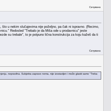
Сачувана
a, što u nekim slučajevima nije poželjno, pa čak ni ispravno. (Recimo,
davnicu." Redosled "Trebalo je da Miša ode u prodavnicu" jeste
zvezde su trebale", to je potpuno lična konstrukcija za koju kažeš da ti
Сачувана
njenju, nepravilna. Subjekta zapravo nema, nije izostavljen i može glasiti samo "Treba