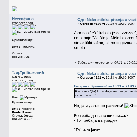
Нескафица
Одг: Neka stilska pitanja u vez
староседелац
«
Одговор #100 у:
00.28 ч. 29.09.2007. 
Ван мреже
Ako napišeš "trebalo je da zvezde",
na pitanje "Za šta je Miša bio zaduž
Организација:
sintaktički tačan, ali ne odgovara su
Име и презиме:
smeta.
Струка:
Поруке: 731
«
Задњи пут промењено: 00.31 ч. 29.09.
Ђорђе Божовић
Одг: Neka stilska pitanja u vez
језикословац
«
Одговор #101 у:
19.23 ч. 29.09.2007. 
староседелац
Цитирано: Вученовић на 18.33 ч. 24.09.2
Ван мреже
U rečenici "(To) treba da ja uradim (već neš
da ja uradim...".
Пол:
Организација:
Не, ја и даље не разумем!
Име и презиме:
Đorđe Božović
Ко треба да направи списак?
Струка:
lingvist
Поруке: 4.322
- То треба ја да урадим.
"То" је објекат.