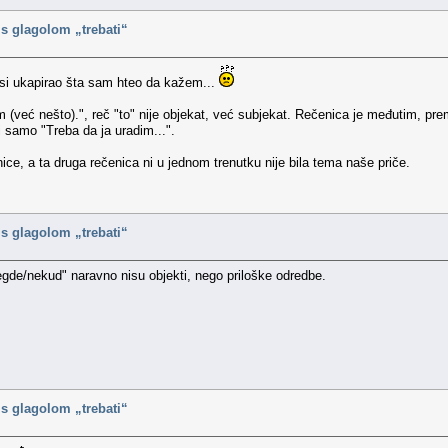
i s glagolom „trebati“
si ukapirao šta sam hteo da kažem...
dim (već nešto).", reč "to" nije objekat, već subjekat. Rečenica je međutim, 
i samo "Treba da ja uradim...".
ice, a ta druga rečenica ni u jednom trenutku nije bila tema naše priče.
i s glagolom „trebati“
negde/nekud" naravno nisu objekti, nego priloške odredbe.
i s glagolom „trebati“