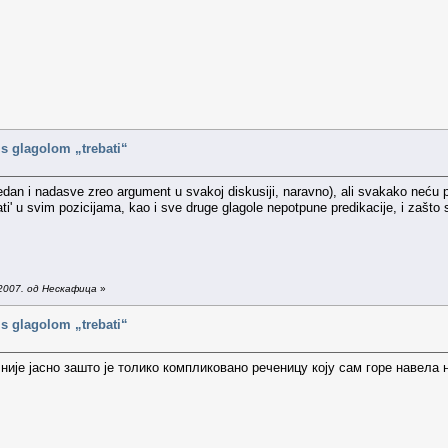
i s glagolom „trebati“
edan i nadasve zreo argument u svakoj diskusiji, naravno), ali svakako neću p
rebati' u svim pozicijama, kao i sve druge glagole nepotpune predikacije, i za
2007. од Нескафица
»
i s glagolom „trebati“
је јасно зашто је толико компликовано реченицу коју сам горе навела 