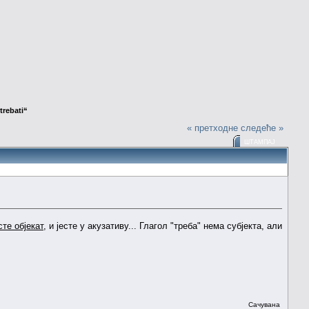
trebati“
« претходне
следеће »
ШТАМПАЈ
сте објекат
, и јесте у акузативу... Глагол "треба" нема субјекта, али
Сачувана