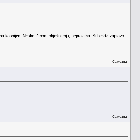
prema kasnijem Neskafičinom objašnjenju, nepravilna. Subjekta zapravo
Сачувана
Сачувана