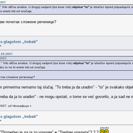
2007.
 Vrlo slična analiza. U drugoj varijanti (iza kose crte)
objekat "to"
je izbačen ispred pripadajuće su
bi smelo biti od značaja.
сам почетак сложене реченице?
i s glagolom „trebati“
»
.09.2007.
2007.
 Vrlo slična analiza. U drugoj varijanti (iza kose crte)
objekat "to"
je izbačen ispred pripadajuće s
lizu to ne bi smelo biti od značaja.
четак сложене реченице?
primerima nemamo taj slučaj. "To treba ja da uradim" - "to" je svakako objek
 treba da ja to uradim" - ne mogu opstati, o tome se već govorilo, a ja sad ne
2007. од Нескафица
»
i s glagolom „trebati“
»
"Потребно је да ја то урадим"
=
"Требам урадити"? ? ?