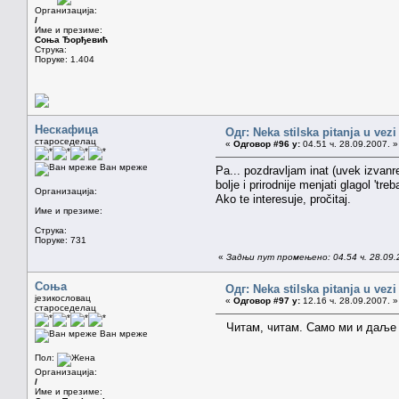
Организација:
/
Име и презиме:
Соња Ђорђевић
Струка:
Поруке: 1.404
Нескафица
Одг: Neka stilska pitanja u vez
староседелац
«
Одговор #96 у:
04.51 ч. 28.09.2007. »
Ван мреже
Pa... pozdravljam inat (uvek izvanr
bolje i prirodnije menjati glagol 't
Организација:
Ako te interesuje, pročitaj.
Име и презиме:
Струка:
Поруке: 731
«
Задњи пут промењено: 04.54 ч. 28.09.
Соња
Одг: Neka stilska pitanja u vez
језикословац
«
Одговор #97 у:
12.16 ч. 28.09.2007. »
староседелац
Читам, читам. Само ми и даље ни
Ван мреже
Пол:
Организација:
/
Име и презиме: