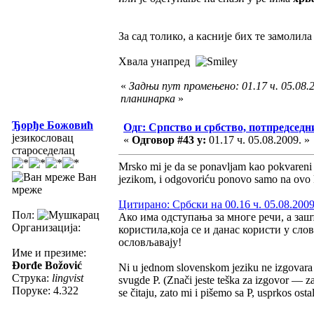
За сад толико, а касније бих те замолил
Хвала унапред
«
Задњи пут промењено: 01.17 ч. 05.08.2
планинарка
»
Ђорђе Божовић
Одг: Српство и србство, потпредседн
језикословац
«
Одговор #43 у:
01.17 ч. 05.08.2009. »
староседелац
Mrsko mi je da se ponavljam kao pokvareni g
Ван
jezikom, i odgovoriću ponovo samo na ovo 
мреже
Цитирано: Србски на 00.16 ч. 05.08.2009
Пол:
Ако има одступања за многе речи, а зашт
Организација:
користила,која се и данас користи у сло
ословљавају!
Име и презиме:
Đorđe Božović
Ni u jednom slovenskom jeziku ne izgovara se
Струка:
lingvist
svugde P. (Znači jeste teška za izgovor — 
Поруке: 4.322
se čitaju, zato mi i pišemo sa P, usprkos os