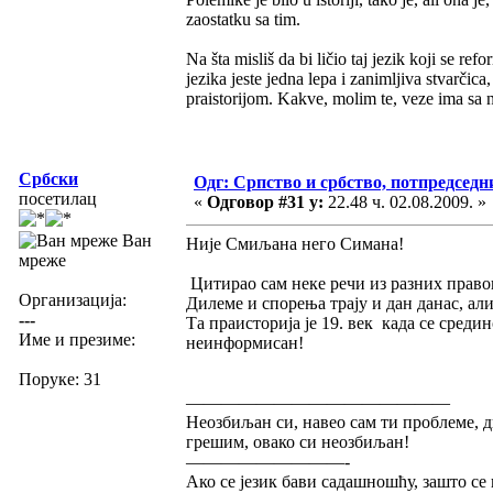
zaostatku sa tim.
Na šta misliš da bi ličio taj jezik koji se re
jezika jeste jedna lepa i zanimljiva stvarčic
praistorijom. Kakve, molim te, veze ima sa n
Србски
Одг: Српство и србство, потпредседн
посетилац
«
Одговор #31 у:
22.48 ч. 02.08.2009. »
Ван
Није Смиљана него Симана!
мреже
Цитирао сам неке речи из разних право
Организација:
Дилеме и спорења трају и дан данас, ал
---
Та праисторија је 19. век када се среди
Име и презиме:
неинформисан!
Поруке: 31
———————————————
Неозбиљан си, навео сам ти проблеме, 
грешим, овако си неозбиљан!
—————————-
Ако се језик бави садашношћу, зашто с