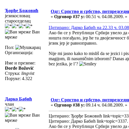
Ђорђе Божовић
Одг: Српство и србство, потпредседн
језикословац
«
Одговор #37 у:
00.51 ч. 04.08.2009. »
староседелац
Цитирано: Дарко Бабић на 22.33 ч. 03.08
Ван
Ако би се у Републици Србији увело да 
мреже
ништа погађало, јер ће та двојезичност
језик јер је равноправно.
Пол:
Организација:
Nije mi jasno kako to misliš da se jezici i p
magijom, ili nasumičnim izborom? Danas ajd
Име и презиме:
bez jezika, je l’?
Đorđe Božović
Струка:
lingvist
Поруке: 4.322
Дарко Бабић
Одг: Српство и србство, потпредседн
члан
«
Одговор #38 у:
09.14 ч. 04.08.2009. »
Ван
Цитирано: Ђорђе Божовић link=topic=3
мреже
Цитирано: Дарко Бабић link=topic=3337
Ако би се у Републици Србији увело да 