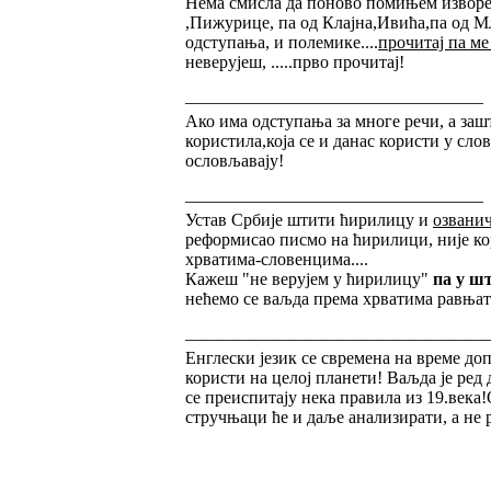
Нема смисла да поново помињем изворе
,Пижурице, па од Клајна,Ивића,па од Мл
одступања, и полемике....
прочитај па ме
неверујеш, .....прво прочитај!
—————————————————
Ако има одступања за многе речи, а зашт
користила,која се и данас користи у сло
ословљавају!
—————————————————
Устав Србије штити ћирилицу и
озванич
реформисао писмо на ћирилици, није кор
хрватима-словенцима....
Кажеш "не верујем у ћирилицу"
па у ш
нећемо се ваљда према хрватима равњати
—————————————————
Енглески језик се свремена на време до
користи на целој планети! Ваљда је ред 
се преиспитају нека правила из 19.века
стручњаци ће и даље анализирати, а не