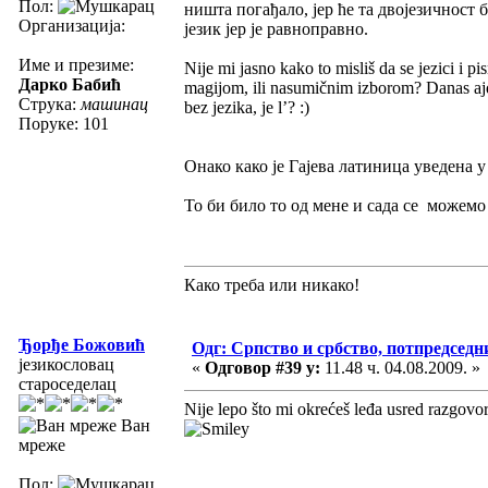
Пол:
ништа погађало, јер ће та двојезичност
Организација:
језик јер је равноправно.
Име и презиме:
Nije mi jasno kako to misliš da se jezici i p
Дарко Бабић
magijom, ili nasumičnim izborom? Danas ajd
Струка:
машинац
bez jezika, je l’? :)
Поруке: 101
Онако како је Гајева латиница уведена 
То би било то од мене и сада се можемо
Како треба или никако!
Ђорђе Божовић
Одг: Српство и србство, потпредседн
језикословац
«
Одговор #39 у:
11.48 ч. 04.08.2009. »
староседелац
Nije lepo što mi okrećeš leđa usred razgovo
Ван
мреже
Пол: