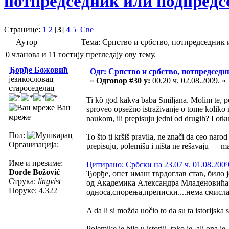
потпредседник или подпредсе
Странице:
1
2
[
3
]
4
5
Све
Аутор
Тема: Српство и србство, потпредседник 
0 чланова и 11 гостију прегледају ову тему.
Ђорђе Божовић
Одг: Српство и србство, потпредседн
језикословац
«
Одговор #30 у:
00.20 ч. 02.08.2009. »
староседелац
Ti kô gođ kakva baba Smiljana. Molim te, potu
Ван
sproveo opsežno istraživanje o tome koliko n
мреже
naukom, ili prepisuju jedni od drugih? I otkud
Пол:
To što ti kršiš pravila, ne znači da ceo narod
Организација:
prepisuju, polemišu i ništa ne rešavaju — m
Име и презиме:
Цитирано: Србски на 23.07 ч. 01.08.2009
Đorđe Božović
Ђорђе, опет имаш тврдоглав став, било 
Струка:
lingvist
од Академика Александра Младеновића "
Поруке: 4.322
односа,спорења,преписки....нема смисла
A da li si možda uočio to da su ta istorijska
Polemike je bilo u istoriji, tako je, ali ona