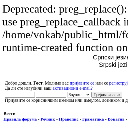
Deprecated: preg_replace():
use preg_replace_callback i
/home/vokab/public_html/f
runtime-created function on
Српски јези
Srpski jez
Добро дошли,
Гост
. Молимо вас
пријавите се
или се
региструј
Да ли сте изгубили ваш
активациони e-mail?
Пријавите се корисничким именом или имејлом, лозинком и 
Вести
:
Правила форума
-
Речник
-
Правопис
-
Граматика
-
Вокатив