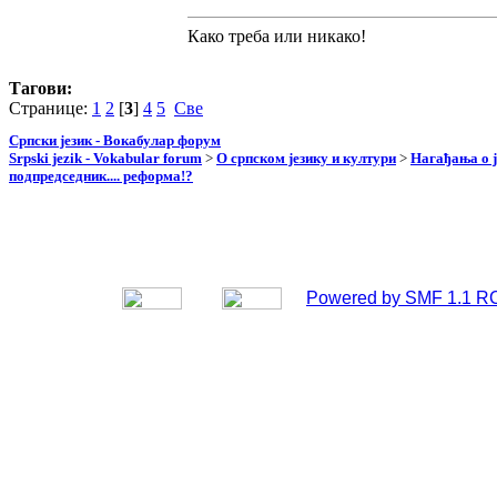
Како треба или никако!
Тагови:
Странице:
1
2
[
3
]
4
5
Све
Српски језик - Вокабулар форум
Srpski jezik - Vokabular forum
>
О српском језику и култури
>
Нагађања о ј
подпредседник.... реформа!?
Powered by SMF 1.1 R