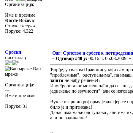
Организација:
Име и презиме:
Đorđe Božović
Струка:
lingvist
Поруке: 4.322
Србски
Одг: Српство и србство, потпредседн
посетилац
«
Одговор #40 у:
00.16 ч. 05.08.2009. »
Ван
Ђорђе, у сваком Правопису који сам пр
мреже
"проблемима","одступањима", па имаш 
зашто
не нађу решење!?
Организација:
Између осталог можеш наћи да се "негде
---
једначење по звучности", али се изговар
Име и презиме:
————————
Вук је извршио реформу језика јер се н
Поруке: 31
било је и притисака!
Данас има мање одступања , али има их, 
али не радикалне!
—————————