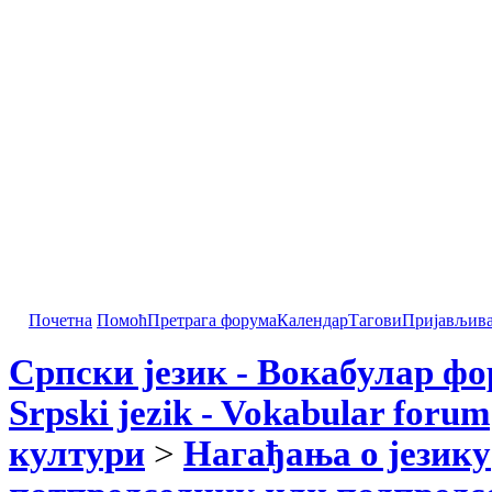
Почетна
Помоћ
Претрага форума
Календар
Тагови
Пријављив
Српски језик - Вокабулар ф
Srpski jezik - Vokabular forum
култури
>
Нагађања о језику