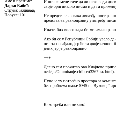
Име и презиме:
И шта се мене тиче да ли неко води днев
Дарко Бабић
своје оригинално писмо и да га примењуј
Струка:
машинац
Поруке: 101
Не представља свака двоазбучност равн
представља равноправну употребу писа
Иначе, бих волео када би ми имали равн
Ако би се у Републици Србији увело да 
ништа погађало, јер ће та двојезичност
језик јер је равноправно.
+++
Давно сам прочитао ово Клајново припопв
nedelje/Odumiranje-cirilice/t3267. sr. html).
Пуно је ту потребно простора за комент
без проблема шаље ЅМЅ на Вуковој ћири
Како треба или никако!