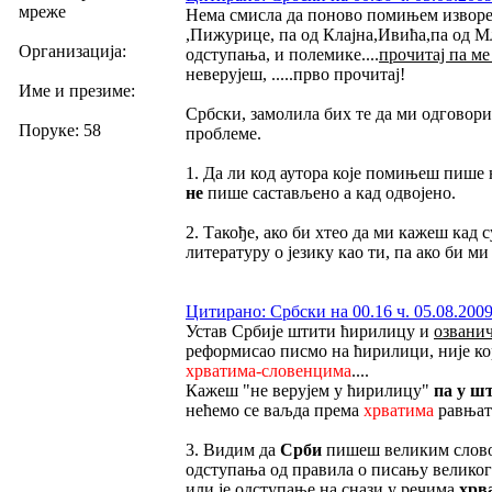
мреже
Нема смисла да поново помињем изворе
,Пижурице, па од Клајна,Ивића,па од Мл
Организација:
одступања, и полемике....
прочитај па ме
неверујеш, .....прво прочитај!
Име и презиме:
Србски, замолила бих те да ми одговор
Поруке: 58
проблеме.
1. Да ли код аутора које помињеш пише
не
пише састављено а кад одвојено.
2. Такође, ако би хтео да ми кажеш кад
литературу о језику као ти, па ако би м
Цитирано: Србски на 00.16 ч. 05.08.2009
Устав Србије штити ћирилицу и
озванич
реформисао писмо на ћирилици, није кор
хрватима-словенцима
....
Кажеш "не верујем у ћирилицу"
па у ш
нећемо се ваљда према
хрватима
равњати
3. Видим да
Срби
пишеш великим слов
одступања од правила о писању великог
или је одступање на снази у речима
хрв