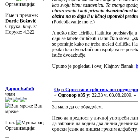
Организација:
kao svoju bitnu sastavnicu. Ta znanja spad
obrazovanju i koji priznaju
dvoazbučnost ka
Име и презиме:
obzira na to daju li u ličnoj upotrebi prednost 
Đorđe Božović
(Podebljavanje moje.)
Струка:
lingvist
Поруке: 4.322
A nešto niže: „ćirilica i latinica predstavlj
daju se tabele ćiriličkih i latiničkih slova: „
se pominje kako ne treba mešati ćirilička i la
jeziku kao dvoazbučnom ispoljava se poseban
ističe dvoazbučje.
Uputno je pogledati i ovaj Klajnov članak:
Дарко Бабић
Одг: Српство и србство, потпредседн
члан
«
Одговор #35 у:
22.33 ч. 03.08.2009. »
Ван
За мало да се обрадујем.
мреже
Неко да предност у личној употреби лат
Пол:
да забрани да водим два лична дневника
Организација:
српски језик да пишем грчким алфабету