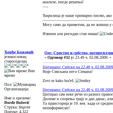
анализе, нигде решења!
—-
Ћирилица је наше примарно писмо, ако 
—————————————————
Могу само да приметим, да не живиш у с
Извини али ригидан став имаш!
Ђорђе Божовић
Одг: Српство и србство, потпредседн
језикословац
«
Одговор #32 у:
23.49 ч. 02.08.2009. »
староседелац
Цитирано: Србски на 22.48 ч. 02.08.2009
Ван
Није Смиљана него Симана!
мреже
Zovi se kako hoćeš.
Пол:
Организација:
Цитирано: Србски на 22.48 ч. 02.08.2009
Цитирао сам неке речи из разних правоп
Име и презиме:
Дилеме и спорења трају и дан данас, ал
Đorđe Božović
Та праисторија је 19. век када се среди
Струка:
lingvist
неинформисан!
Поруке: 4.322