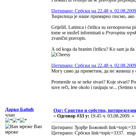
Цитирано: Србски на 22.48 ч. 02.08.2009
Ћирилица је наше примарно писмо, ако 
Griješiš. Latinica i ćirilica su ravnopravna
tome se možeš informisati u
Pravopisu srpsk
zvanični pravopis.
A od koga da branim ćirilicu? Ko sam ja da 
Цитирано: Србски на 22.48 ч. 02.08.2009
Могу само да приметим, да не живиш у с
Promenile su se neke stvari? Koje stvari? Po
suve reči, lete okolo i rasipaju se... (Seti
Дарко Бабић
Одг: Српство и србство, потпредседн
члан
«
Одговор #33 у:
19.45 ч. 03.08.2009. »
Ван
Цитирано: Ђорђе Божовић link=topic=3
мреже
Цитирано: Србски link=topic=3337. ms