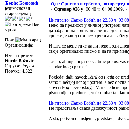
Ђорђе Божовић
Одг: Српство и србство, потпредседн
језикословац
«
Одговор #36 у:
00.48 ч. 04.08.2009. »
староседелац
Цитирано: Дарко Бабић на 22.33 ч. 03.08
Ван
Неко да предност у личној употреби лат
мреже
да забрани да водим два лична дневника
српски језик да пишем грчким алфабету
Пол:
Организација:
И шта се мене тиче да ли неко води днев
своје оригинално писмо и да га примењуј
Име и презиме:
Đorđe Božović
Tačno, ali nije mi jasno šta time pokušavaš
Струка:
lingvist
standardnoga pisma?
Поруке: 4.322
Pogledaj dalji navod: „
ćirilica
i
latinica
preds
samo u nečijoj ličnoj upotrebi, a bez obzira
slovenskog i evropskog“. Van čije lične upot
pismo nije u prednosti, već su oba standardn
Цитирано: Дарко Бабић на 22.33 ч. 03.08
Не представља свака двоазбучност равн
A šta, po tvome mišljenju, predstavlja dvoa