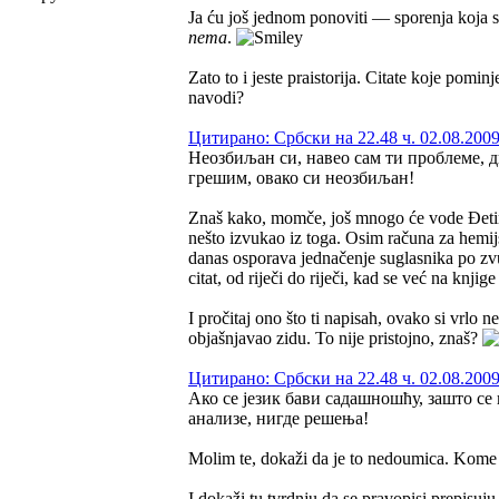
Ja ću još jednom ponoviti — sporenja koja
nema
.
Zato to i jeste praistorija. Citate koje pomin
navodi?
Цитирано: Србски на 22.48 ч. 02.08.2009
Неозбиљан си, навео сам ти проблеме, 
грешим, овако си неозбиљан!
Znaš kako, momče, još mnogo će vode Đetinjo
nešto izvukao iz toga. Osim računa za hemij
danas osporava jednačenje suglasnika po zvuč
citat, od riječi do riječi, kad se već na knjig
I pročitaj ono što ti napisah, ovako si vrlo
objašnjavao zidu. To nije pristojno, znaš?
Цитирано: Србски на 22.48 ч. 02.08.2009
Ако се језик бави садашношћу, зашто с
анализе, нигде решења!
Molim te, dokaži da je to nedoumica. Kome 
I dokaži tu tvrdnju da se pravopisi prepisuju