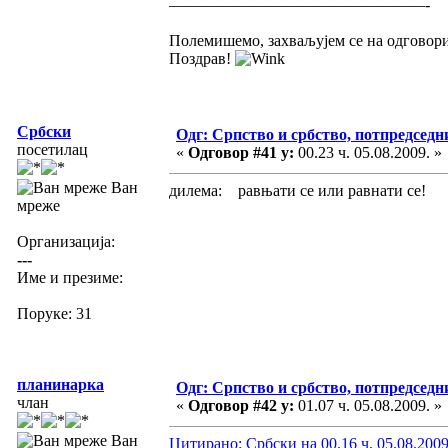
————————————————-
Полемишемо, захваљујем се на одговори
Поздрав!
Србски
Одг: Српство и србство, потпредседн
посетилац
«
Одговор #41 у:
00.23 ч. 05.08.2009. »
Ван
дилема: равњати се или равнати се!
мреже
Организација:
---
Име и презиме:
Поруке: 31
планинарка
Одг: Српство и србство, потпредседн
члан
«
Одговор #42 у:
01.07 ч. 05.08.2009. »
Ван
Цитирано: Србски на 00.16 ч. 05.08.2009