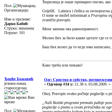
Ћирилица је наше примарно писмо, ако 
Пол:
Организација:
Griješiš. Latinica i ćirilica su ravnopravn
O tome se možeš informisati u
Pravopisu sr
Име и презиме:
zvanični pravopis.
Дарко Бабић
Струка:
машинац
Мене занима ова равноправност.
Поруке: 101
Молио бих за било какве цитате где се 
Баш бих волео да то игде има написано, 
Како треба или никако!
Ђорђе Божовић
Одг: Српство и србство, потпредседн
језикословац
«
Одговор #34 у:
21.38 ч. 03.08.2009. »
староседелац
Okej. Pravopis ovako počinje poglavlje o p
Ван
мреже
„Naši školski programi premalo pažnje posveć
poglavlje o pismu u ovom priručniku ne ogr
Пол:
znanja pripadnika kulture koja je zasnovana 