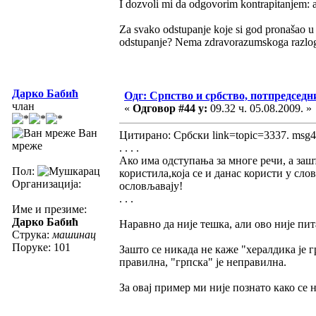
I dozvoli mi da odgovorim kontrapitanjem: a
Za svako odstupanje koje si god pronašao u 
odstupanje? Nema zdravorazumskoga razloga za
Дарко Бабић
Одг: Српство и србство, потпредседн
члан
«
Одговор #44 у:
09.32 ч. 05.08.2009. »
Ван
Цитирано: Србски link=topic=3337. msg
мреже
. . . .
Ако има одступања за многе речи, а зашт
Пол:
користила,која се и данас користи у сло
Организација:
ословљавају!
. . .
Име и презиме:
Дарко Бабић
Наравно да није тешка, али ово није пита
Струка:
машинац
Поруке: 101
Зашто се никада не каже "хералдика је г
правилна, "грпска" је неправилна.
За овај пример ми није познато како се 