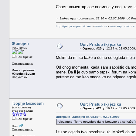
Савет: коментар ове опомене у овој теми ј
«
Задњи пут промењено: 23.30 ч. 02.05.2009. од Pe
http://pedja.supurovic.net
-
www.iz.rs
-
www.supurovic.net
Живојин
Одг: Pristup (k) jeziku
посетилац
«
Одговор #20 у:
12.37 ч. 02.05.2009.
Ван мреже
Molim da mi se kaže u čemu se ogleda moja n
Организација:
Od onog momenta, kada sam saopštio da moj m
Име и презиме:
mene. Da li je ovo samo srpski forum na kom
Живојин Буџар
potrebe da me kao onoga ko ne pripada srpskoj
Поруке: 47
Ђорђе Божовић
Одг: Pristup (k) jeziku
језикословац
«
Одговор #21 у:
16.12 ч. 02.05.2009.
староседелац
Цитирано: Живојин на 08.59 ч. 02.05.2009.
Ван мреже
Irelevantno. To ne potvrđuje da je ispravno da se kaže "n
Пол:
Организација:
I tu se ogleda tvoj bezobrazluk. Možeš da se v