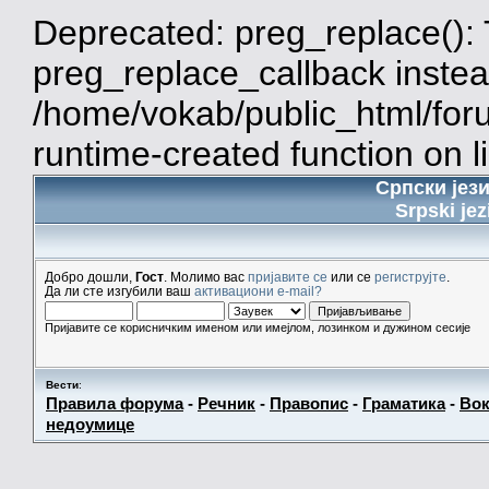
Deprecated: preg_replace(): 
preg_replace_callback instea
/home/vokab/public_html/for
runtime-created function on l
Српски јез
Srpski jez
Добро дошли,
Гост
. Молимо вас
пријавите се
или се
региструјте
.
Да ли сте изгубили ваш
активациони e-mail?
Пријавите се корисничким именом или имејлом, лозинком и дужином сесије
Вести
:
Правила форума
-
Речник
-
Правопис
-
Граматика
-
Вок
недоумице