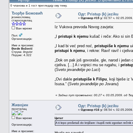
0 чланова и 1 гост прегледају ову тему.
Ђорђе Божовић
Одг: Pristup (k) jeziku
језикословац
«
Одговор #15 у:
02.57 ч. 02.05.2009.
староседелац
Iz Vukova prevoda Novog zavjeta:
Ван мреже
Пол:
„I
pristupi k njemu
kušač i reče: Ako si sin B
Организација:
Име и презиме:
„I kad bi već pred noć,
pristupiše k njemu
uč
Đorđe Božović
pristupi k njemu
, i rekne: Ravi! ravi! i cjeliva
Струка:
lingvist
Поруке: 4.322
„Dok on pak još govoraše, gle, narod i jedan 
cjeliva. [...] A i vojnici mu se rugahu, i
pristu
(
Sveto jevanđelije po Luci
)
„Ovi dakle
pristupiše k Filipu
, koji bješe iz
Isusa.“ (
Sveto jevanđelije po Jovanu
)
«
Задњи пут промењено: 00.27 ч. 03.05.2009. од Ђ
Живојин
Одг: Pristup (k) jeziku
посетилац
«
Одговор #16 у:
08.54 ч. 02.05.2009.
Ван мреже
Цитат
A ti lepo prošetaš do knjižare i kupiš neki zgodan rečnik
Организација:
Име и презиме:
Hvala na savetu!