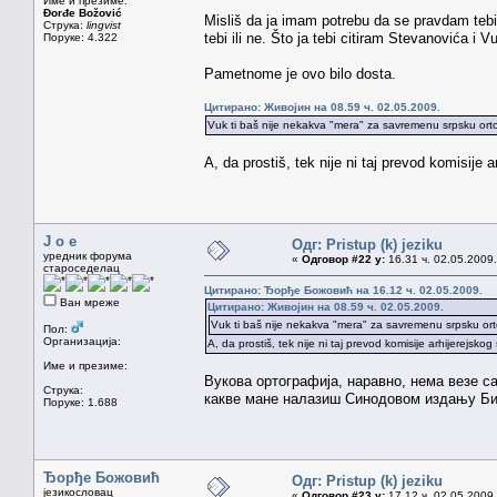
Име и презиме:
Đorđe Božović
Misliš da ja imam potrebu da se pravdam tebi? 
Струка:
lingvist
tebi ili ne. Što ja tebi citiram Stevanovića i 
Поруке: 4.322
Pametnome je ovo bilo dosta.
Цитирано: Живојин на 08.59 ч. 02.05.2009.
Vuk ti baš nije nekakva "mera" za savremenu srpsku orto
A, da prostiš, tek nije ni taj prevod komisije a
J o e
Одг: Pristup (k) jeziku
уредник форума
«
Одговор #22 у:
16.31 ч. 02.05.2009.
староседелац
Цитирано: Ђорђе Божовић на 16.12 ч. 02.05.2009.
Ван мреже
Цитирано: Живојин на 08.59 ч. 02.05.2009.
Vuk ti baš nije nekakva "mera" za savremenu srpsku orto
Пол:
Организација:
A, da prostiš, tek nije ni taj prevod komisije arhijerejskog
Име и презиме:
Вукова ортографија, наравно, нема везе с
Струка:
какве мане налазиш Синодовом издању Би
Поруке: 1.688
Ђорђе Божовић
Одг: Pristup (k) jeziku
језикословац
«
Одговор #23 у:
17.12 ч. 02.05.2009.