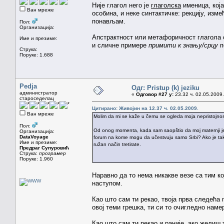
Није глагол него је
глаголска
именица, кој
Ван мреже
особина, и неке синтактичке: рекцију, изме
понављам.
Пол:
Организација:
Апстрактност или метафоричност глагола 
Име и презиме:
и сличне примере
примити к знању/срцу
п
Струка:
Поруке: 1.688
Pedja
Одг: Pristup (k) jeziku
администратор
«
Одговор #27 у:
23.32 ч. 02.05.2009.
староседелац
Цитирано: Живојин на 12.37 ч. 02.05.2009.
Ван мреже
Molim da mi se kaže u čemu se ogleda moja nepristojnos
Пол:
Od onog momenta, kada sam saopštio da moj maternji jez
Организација:
DataVoyage
forum na kome mogu da učestvuju samo Srbi? Ako je tako
Име и презиме:
ružan način tretirate.
Предраг Супуровић
Струка:
програмер
Поруке: 1.960
Наравно да то нема никакве везе са тим ко
наступом.
Као што сам ти рекао, твоја прва следећа 
овој теми грешка, ти си то очигледно нам
Као што сам ти рекао и раније, ако желиш