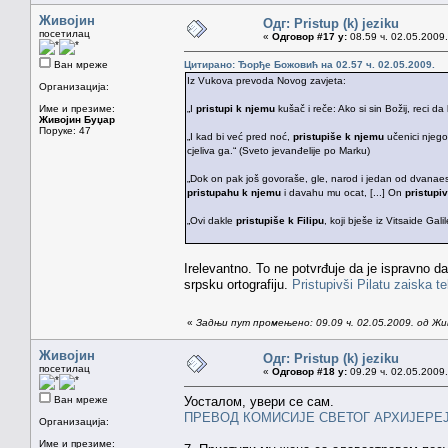
Живојин
Одг: Pristup (k) jeziku
посетилац
«
Одговор #17 у:
08.59 ч. 02.05.2009.
Ван мреже
Цитирано: Ђорђе Божовић на 02.57 ч. 02.05.2009.
Iz Vukova prevoda Novog zavjeta:
Организација:
Име и презиме:
„I
pristupi k njemu
kušač i reče: Ako si sin Božij, reci d
Живојин Буџар
Поруке: 47
„I kad bi već pred noć,
pristupiše k njemu
učenici njego
cjeliva ga.“ (Sveto jevanđelije po Marku)
„Dok on pak još govoraše, gle, narod i jedan od dvanaest
pristupahu k njemu
i davahu mu ocat, [...] On
pristupiv
„Ovi dakle
pristupiše k Filipu
, koji bješe iz Vitsaide Ga
Irelevantno. To ne potvrđuje da je ispravno d
srpsku ortografiju.
Pristupivši Pilatu zaiska t
«
Задњи пут промењено: 09.09 ч. 02.05.2009. од Жи
Живојин
Одг: Pristup (k) jeziku
посетилац
«
Одговор #18 у:
09.29 ч. 02.05.2009.
Ван мреже
Уосталом, увери се сам.
ПРЕВОД КОМИСИЈЕ СВЕТОГ АРХИЈЕРЕ
Организација:
Име и презиме: