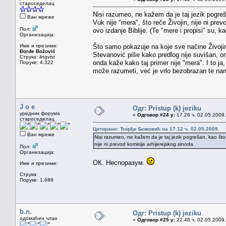
староседелац
Nisi razumeo, ne kažem da je taj jezik pogre
Ван мреже
Vuk nije "mera", što reče Živojin, nije ni prev
Пол:
ovo izdanje Biblije. (Te "mere i propisi" su,
Организација:
Име и презиме:
Što samo pokazuje na koje sve načine Živojin
Đorđe Božović
Stevanović piše kako predlog nije suvišan, ond
Струка:
lingvist
onda kaže kako taj primer nije "mera". I to ja
Поруке: 4.322
može razumeti, već je vrlo bezobrazan te nam
J o e
Одг: Pristup (k) jeziku
уредник форума
«
Одговор #24 у:
17.26 ч. 02.05.2009.
староседелац
Цитирано: Ђорђе Божовић на 17.12 ч. 02.05.2009.
Ван мреже
Nisi razumeo, ne kažem da je taj jezik pogrešan, kao što
nije ni prevod komisije arhijerejskog sinoda.
Пол:
Организација:
ОК. Неспоразум.
Име и презиме:
Струка:
Поруке: 1.688
b.n.
Одг: Pristup (k) jeziku
одомаћен члан
«
Одговор #25 у:
22.46 ч. 02.05.2009.