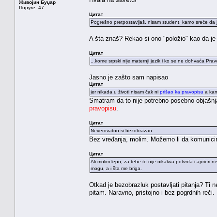
Живојин Буџар
Поруке: 47
Цитат
Pogrešno pretpostavljaš, nisam student, kamo sreće da j
A šta znaš? Rekao si ono "položio" kao da je
Цитат
...kome srpski nije maternji jezik i ko se ne dohvaća Pra
Jasno je zašto sam napisao
Цитат
jer nikada u životi nisam čak ni
prišao ka pravopisu
a kam
Smatram da to nije potrebno posebno objašnj
pravopisu
.
Цитат
Neverovatno si bezobrazan.
Bez vređanja, molim. Možemo li da komunicir
Цитат
Ali molim lepo, za tebe to nije nikakva potvrda i apriori n
mogu, a i šta me briga.
Otkad je bezobrazluk postavljati pitanja? Ti n
pitam. Naravno, pristojno i bez pogrdnih reči.