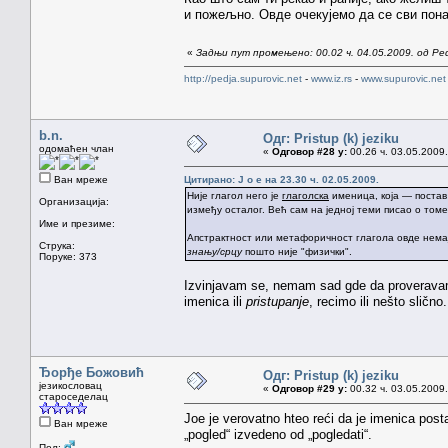
и пожељно. Овде очекујемо да се сви пон
«
Задњи пут промењено: 00.02 ч. 04.05.2009. од Pe
http://pedja.supurovic.net
-
www.iz.rs
-
www.supurovic.net
b.n.
Одг: Pristup (k) jeziku
одомаћен члан
«
Одговор #28 у:
00.26 ч. 03.05.2009.
Ван мреже
Цитирано: J o e на 23.30 ч. 02.05.2009.
Није глагол него је
глаголска
именица, која — постав
Организација:
између осталог. Већ сам на једној теми писао о том
Име и презиме:
Апстрактност или метафоричност глагола овде нема
Струка:
знању/срцу
пошто није "физички".
Поруке: 373
Izvinjavam se, nemam sad gde da proveravam,
imenica ili
pristupanje
, recimo ili nešto slično.
Ђорђе Божовић
Одг: Pristup (k) jeziku
језикословац
«
Одговор #29 у:
00.32 ч. 03.05.2009.
староседелац
Joe je verovatno hteo reći da je imenica postal
Ван мреже
„pogled“ izvedeno od „pogledati“.
Пол: