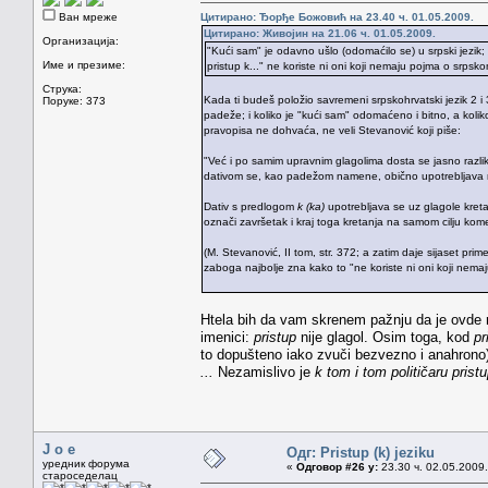
Ван мреже
Цитирано: Ђорђе Божовић на 23.40 ч. 01.05.2009.
Цитирано: Живојин на 21.06 ч. 01.05.2009.
Организација:
"Kući sam" je odavno ušlo (odomaćilo se) u srpski jezik; i
Име и презиме:
pristup k..." ne koriste ni oni koji nemaju pojma o srpsko
Струка:
Kada ti budeš položio savremeni srpskohrvatski jezik 2 i
Поруке: 373
padeže; i koliko je "kući sam" odomaćeno i bitno, a koliko
pravopisa ne dohvaća, ne veli Stevanović koji piše:
"Već i po samim upravnim glagolima dosta se jasno razlik
dativom se, kao padežom namene, obično upotrebljava nek
Dativ s predlogom
k (ka)
upotrebljava se uz glagole kretan
označi završetak i kraj toga kretanja na samom cilju kom
(M. Stevanović, II tom, str. 372; a zatim daje sijaset prim
zaboga najbolje zna kako to "ne koriste ni oni koji nema
Htela bih da vam skrenem pažnju da je ovde reč
imenici:
pristup
nije glagol. Osim toga, kod
pr
to dopušteno iako zvuči bezvezno i anahrono
...
Nezamislivo je
k tom i tom političaru prist
J o e
Одг: Pristup (k) jeziku
уредник форума
«
Одговор #26 у:
23.30 ч. 02.05.2009.
староседелац