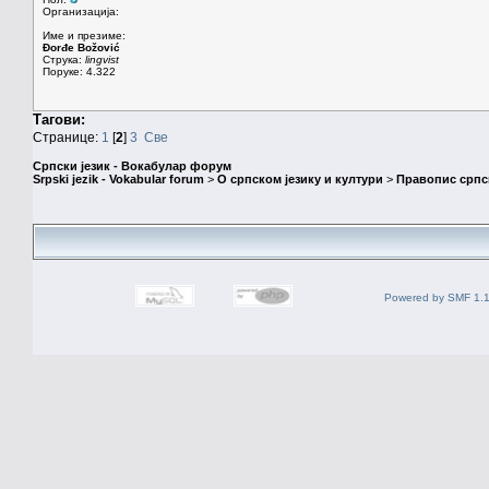
Организација:
Име и презиме:
Đorđe Božović
Струка:
lingvist
Поруке: 4.322
Тагови:
Странице:
1
[
2
]
3
Све
Српски језик - Вокабулар форум
Srpski jezik - Vokabular forum
>
О српском језику и култури
>
Правопис српск
Powered by SMF 1.