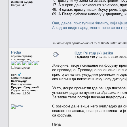
7. Приступи му жена са алавастровом пос
Живојин Буџар
17. А у први дан бесквасних хљебова, пр
Поруке: 47
49. И одмах приступивши Исусу рече: Здр
69. А Петар сјеђаше напољу у дворишту, 
Они, дакле, приступише Филипу, који бјеш
А кад он видје народ многи, попе се на го
«
Задњи пут промењено: 09.39 ч. 02.05.2009. од Жи
Pedja
Одг: Pristup (k) jeziku
администратор
«
Одговор #19 у:
12.21 ч. 02.05.2009.
староседелац
Живојине, твоје понашање на форуму прел
Ван мреже
се прикладно. Прикладно понашање не зна
пристојан начин, уљудним речником и од
Пол:
Организација:
ако желиш да покренеш неку нову дискуси
DataVoyage
Име и презиме:
Предраг Супуровић
Уз то, добро промисли где ћеш да покрећеш
Струка:
програмер
углавном ради по пуким нагађањима и неки
Поруке: 1.960
За такве теме постоји посебан подфорум -
С обзиром да је више него очигледно да си
оваквог понашања, ова прва опомена ти ј
са форума.
Пеђа