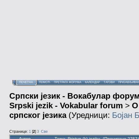
ПОЧЕТНА
ПОМОЋ
ПРЕТРАГА ФОРУМА
КАЛЕНДАР
ТАГОВИ
ПРИЈАВЉИВА
Српски језик - Вокабулар фору
Srpski jezik - Vokabular forum
>
О
српског језика
(Уредници:
Бојан 
Странице:
1
[
2
]
3
Све
Аутор
Тема: Pristup (k) jeziku (Прочитано 2767