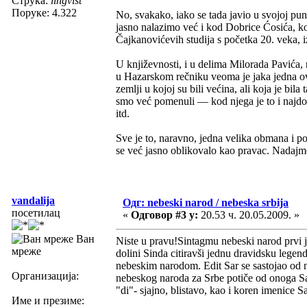
Струка:
lingvist
Поруке: 4.322
No, svakako, iako se tada javio u svojoj puno
jasno nalazimo već i kod Dobrice Ćosića, koj
Čajkanovićevih studija s početka 20. veka, i
U književnosti, i u delima Milorada Pavića,
u Hazarskom rečniku veoma je jaka jedna ova
zemlji u kojoj su bili većina, ali koja je bi
smo već pomenuli — kod njega je to i najdo
itd.
Sve je to, naravno, jedna velika obmana i poli
se već jasno oblikovalo kao pravac. Nadajmo
vandalija
Одг: nebeski narod / nebeska srbija
посетилац
«
Одговор #3 у:
20.53 ч. 20.05.2009. »
Ван
Niste u pravu!Sintagmu nebeski narod prvi je
мреже
dolini Sinda citiravši jednu dravidsku legend
nebeskim narodom. Edit Sar se sastojao od n
Организација:
nebeskog naroda za Srbe potiče od onoga Sar 
"di"- sjajno, blistavo, kao i koren imenice Sa
Име и презиме: