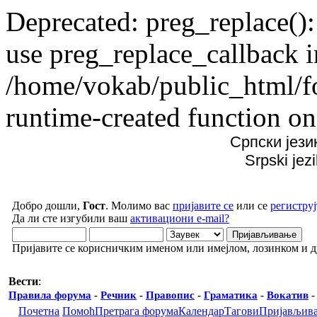
Deprecated: preg_replace():
use preg_replace_callback i
/home/vokab/public_html/f
runtime-created function on
Српски јези
Srpski jez
Добро дошли,
Гост
. Молимо вас
пријавите се
или се
региструј
Да ли сте изгубили ваш
активациони e-mail?
Пријавите се корисничким именом или имејлом, лозинком и 
Вести
:
Правила форума
-
Речник
-
Правопис
-
Граматика
-
Вокатив
Почетна
Помоћ
Претрага форума
Календар
Тагови
Пријављив