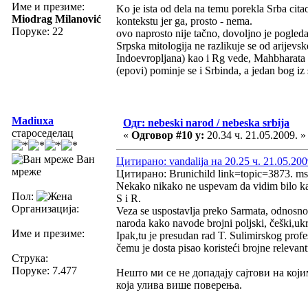
Име и презиме:
Ko je ista od dela na temu porekla Srba cit
Miodrag Milanović
kontekstu jer ga, prosto - nema.
Поруке: 22
ovo naprosto nije tačno, dovoljno je pogleda
Srpska mitologija ne razlikuje se od arijevs
Indoevropljana) kao i Rg vede, Mahbharata i
(epovi) pominje se i Srbinda, a jedan bog i
Madiuxa
Одг: nebeski narod / nebeska srbija
староседелац
«
Одговор #10 у:
20.34 ч. 21.05.2009. »
Ван
Цитирано: vandalija на 20.25 ч. 21.05.200
мреже
Цитирано: Brunichild link=topic=3873. 
Nekako nikako ne uspevam da vidim bilo kak
Пол:
S i R.
Организација:
Veza se uspostavlja preko Sarmata, odnosno,
naroda kako navode brojni poljski, češki,ukra
Име и презиме:
Ipak,tu je presudan rad T. Sulimirskog prof
čemu je dosta pisao koristeći brojne relevan
Струка:
Поруке: 7.477
Нешто ми се не допадају сајтови на који
која улива више поверења.