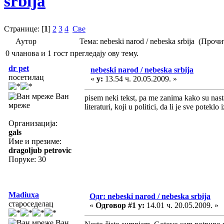
srbija
Странице: [
1
]
2
3
4
Све
Аутор
Тема: nebeski narod / nebeska srbija (Проч
0 чланова и 1 гост прегледају ову тему.
dr pet
nebeski narod / nebeska srbija
посетилац
«
у:
13.54 ч. 20.05.2009. »
Ван
pisem neki tekst, pa me zanima kako su
мреже
literaturi, koji u politici, da li je sve pot
Организација:
gals
Име и презиме:
dragoljub petrovic
Поруке: 30
Madiuxa
Одг: nebeski narod / nebeska srbija
староседелац
«
Одговор #1 у:
14.01 ч. 20.05.2009. »
Ван