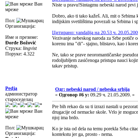
Ван
Niste u pravu!Sintagmu nebeski narod prvi je
мреже
Dobro, ako ti tako kažeš. Ali, mit o Srbima 
Пол:
indijskim svetilištima povezali sa Srbima i s
Организација:
Цитирано: vandalija на 20.53 ч. 20.05.200
Име и презиме:
Vezivanje nebeskog naroda za Srbe potiče od 
Đorđe Božović
korenu ima "di"- sjajno, blistavo, kao i kore
Струка:
lingvist
Поруке: 4.322
Ne, tako se prave neoromantičarske pseudozn
rodoljubljem zasićenoga pristupa nauci kojim
takav pristup.
Pedja
Одг: nebeski narod / nebeska srbija
администратор
«
Одговор #6 у:
09.29 ч. 21.05.2009. »
староседелац
Pre bih rekao da su ti izrazi nastali u pezor
Ван
drugacije od nemacke skole. Vrlo je moguce 
мреже
njoj ima brdo.
Пол:
Ko je ista od dela na temu porekla Srba cit
Организација:
kontekstu jer ga, prosto - nema.