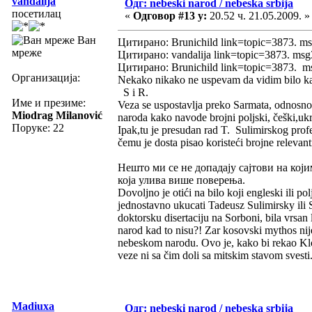
vandalija
Одг: nebeski narod / nebeska srbija
посетилац
«
Одговор #13 у:
20.52 ч. 21.05.2009. »
Ван
Цитирано: Brunichild link=topic=3873. 
мреже
Цитирано: vandalija link=topic=3873. m
Цитирано: Brunichild link=topic=3873.
Организација:
Nekako nikako ne uspevam da vidim bilo kak
S i R.
Име и презиме:
Veza se uspostavlja preko Sarmata, odnosno
Miodrag Milanović
naroda kako navode brojni poljski, češki,ukr
Поруке: 22
Ipak,tu je presudan rad T. Sulimirskog prof
čemu je dosta pisao koristeći brojne relevan
Нешто ми се не допадају сајтови на који
која улива више поверења.
Dovoljno je otići na bilo koji engleski ili po
jednostavno ukucati Tadeusz Sulimirsky ili 
doktorsku disertaciju na Sorboni, bila vrsan 
narod kad to nisu?! Zar kosovski mythos nij
nebeskom narodu. Ovo je, kako bi rekao Klod 
veze ni sa čim doli sa mitskim stavom svesti
Madiuxa
Одг: nebeski narod / nebeska srbija