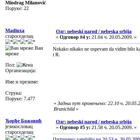
Miodrag Milanović
Поруке: 22
Madiuxa
Одг: nebeski narod / nebeska srbija
староседелац
«
Одговор #4 у:
21.04 ч. 20.05.2009. »
Ван
Nekako nikako ne uspevam da vidim bilo kak
мреже
i R.
Пол:
Организација:
Име и презиме:
Струка:
Поруке: 7.477
«
Задњи пут промењено: 22.10 ч. 20.05.2
Brunichild
»
Ђорђе Божовић
Одг: nebeski narod / nebeska srbija
језикословац
«
Одговор #5 у:
21.58 ч. 20.05.2009. »
староседелац
Цитирано: vandalija на 20.53 ч. 20.05.200