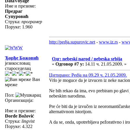
DataVoyage
Име и презиме:
Предраг
Супуровић
Струка:
програмер
Поруке: 1.960
http://pedja.supurovic.net
-
www.iz.rs
-
www
Ђорђе Божовић
Одг: nebeski narod / nebeska srbija
језикословац
«
Одговор #7 у:
14.11 ч. 21.05.2009. »
староседелац
Цитирано: Pedja на 09.29 ч. 21.05.2009.
Ван
Vrlo je moguce da je izvucen iz neke naciona
мреже
Ne bih rekao da ima, evo prebiram po glavi j
Пол:
nebeskim narodima.
Организација:
Pre će biti da je izvučen iz neoromantičarsk
Име и презиме:
alternativnom istorijom.
Đorđe Božović
Струка:
lingvist
A da se, onda, upotrebljava pežorativno i ir
Поруке: 4.322