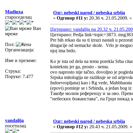
Madiuxa
Одг: nebeski narod / nebeska srbija
староседелац
«
Одговор #11 у:
20.36 ч. 21.05.2009. »
Ван
Цитирано: vandalija на 20.32 ч. 21.05.200
мреже
Цитирано: Pedja link=topic=3873. msg3
Pre bih rekao da su ti izrazi nastali u pezor
Пол:
drugacije od nemacke skole. Vrlo je moguce 
Организација:
njoj ima brdo.
Име и презиме:
Ko je ista od dela na temu porekla Srba cit
kontekstu jer ga, prosto - nema.
Струка:
ovo naprosto nije tačno, dovoljno je pogleda
Поруке: 7.477
Srpska mitologija ne razlikuje se od arijevs
Indoevropljana) kao i Rg vede, Mahbharata i
(epovi) pominje se i Srbinda, a jedan bog i
Такође молим референцу и за ово. Преви
"небеских божанстава", па Грци никад за
vandalija
Одг: nebeski narod / nebeska srbija
посетилац
«
Одговор #12 у:
20.43 ч. 21.05.2009. »