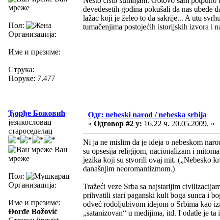
Nesto čisto sumnjam. Gotovo sam potpuno ube
мреже
devedesetih godina pokušali da nas ubede da s
lažac koji je želeo to da sakrije... A utu s
Пол:
tumačenjima postojećih istorijskih izvora i 
Организација:
Име и презиме:
Струка:
Поруке: 7.477
Ђорђе Божовић
Одг: nebeski narod / nebeska srbija
језикословац
«
Одговор #2 у:
16.22 ч. 20.05.2009. »
староседелац
Ni ja ne mislim da je ideja o nebeskom narod
Ван
su opsesija religijom, nacionalizam i mitomani
мреже
jezika koji su stvorili ovaj mit. („Nebesko k
današnjim neoromantizmom.)
Пол:
Организација:
Tražeći veze Srba sa najstarijim civilizacija
prihvatili stari paganski kult boga sunca i bo
Име и презиме:
odveć rodoljubivom idejom o Srbima kao izabr
Đorđe Božović
„satanizovan“ u medijima, itd. I odatle je t