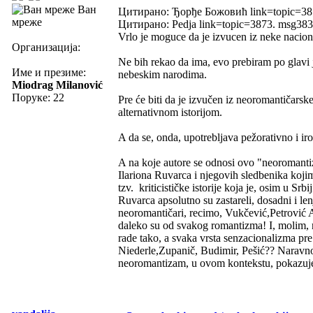
Ван
Цитирано: Ђорђе Божовић link=topic=3
мреже
Цитирано: Pedja link=topic=3873. msg3
Vrlo je moguce da je izvucen iz neke naciona
Организација:
Ne bih rekao da ima, evo prebiram po glavi j
Име и презиме:
nebeskim narodima.
Miodrag Milanović
Поруке: 22
Pre će biti da je izvučen iz neoromantičarsk
alternativnom istorijom.
A da se, onda, upotrebljava pežorativno i ir
A na koje autore se odnosi ovo "neoromantiz
Ilariona Ruvarca i njegovih sledbenika kojim 
tzv. kriticističke istorije koja je, osim u Sr
Ruvarca apsolutno su zastareli, dosadni i len
neoromantičari, recimo, Vukčević,Petrović 
daleko su od svakog romantizma! I, molim, ne 
rade tako, a svaka vrsta senzacionalizma pr
Niederle,Zupanič, Budimir, Pešić?? Naravno d
neoromantizam, u ovom kontekstu, pokazuje 