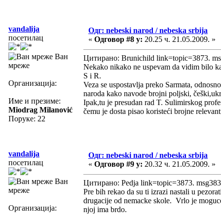
vandalija
Одг: nebeski narod / nebeska srbija
посетилац
«
Одговор #8 у:
20.25 ч. 21.05.2009. »
Ван
Цитирано: Brunichild link=topic=3873. 
мреже
Nekako nikako ne uspevam da vidim bilo kak
S i R.
Организација:
Veza se uspostavlja preko Sarmata, odnosno,
naroda kako navode brojni poljski, češki,ukra
Име и презиме:
Ipak,tu je presudan rad T. Sulimirskog prof
Miodrag Milanović
čemu je dosta pisao koristeći brojne relevan
Поруке: 22
vandalija
Одг: nebeski narod / nebeska srbija
посетилац
«
Одговор #9 у:
20.32 ч. 21.05.2009. »
Ван
Цитирано: Pedja link=topic=3873. msg3
мреже
Pre bih rekao da su ti izrazi nastali u pezor
drugacije od nemacke skole. Vrlo je moguce 
Организација:
njoj ima brdo.