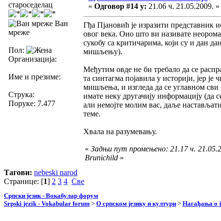
староседелац
«
Одговор #14 у:
21.06 ч. 21.05.2009. »
Ван
Гђа Пјановић је изразити представник и
мреже
овог века. Оно што ви називате неорома
сукобу са критичарима, који су и дан да
Пол:
мишљењу).
Организација:
Међутим овде не би требало да се распр
Име и презиме:
та синтагма појавила у историји, јер је
мишљења, и изгледа да се углавном сви 
Струка:
имате неку другачију информацију (да се
Поруке: 7.477
али немојте молим вас, даље настављати 
теме.
Хвала на разумевању.
«
Задњи пут промењено: 21.17 ч. 21.05.2
Brunichild
»
Тагови:
nebeski narod
Странице: [
1
]
2
3
4
Све
Српски језик - Вокабулар форум
Srpski jezik - Vokabular forum
>
О српском језику и култури
>
Нагађања о ј