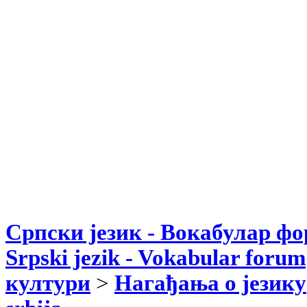
Српски језик - Вокабулар ф
Srpski jezik - Vokabular forum
култури
>
Нагађања о језику