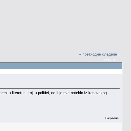
« претходне
следеће »
ШТАМПАЈ
iteraturi, koji u politici, da li je sve poteklo iz kosovskog
Сачувана