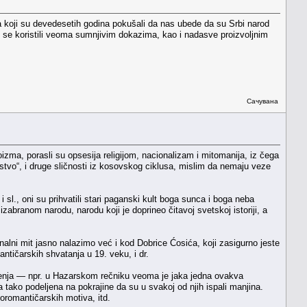
 koji su devedesetih godina pokušali da nas ubede da su Srbi narod
hu su se koristili veoma sumnjivim dokazima, kao i nadasve proizvoljnim
Сачувана
izma, porasli su opsesija religijom, nacionalizam i mitomanija, iz čega
jevstvo“, i druge sličnosti iz kosovskog ciklusa, mislim da nemaju veze
 sl., oni su prihvatili stari paganski kult boga sunca i boga neba
zabranom narodu, narodu koji je doprineo čitavoj svetskoj istoriji, a
onalni mit jasno nalazimo već i kod Dobrice Ćosića, koji zasigurno jeste
ntičarskih shvatanja u 19. veku, i dr.
uđenja — npr. u Hazarskom rečniku veoma je jaka jedna ovakva
la tako podeljena na pokrajine da su u svakoj od njih ispali manjina.
oromantičarskih motiva, itd.