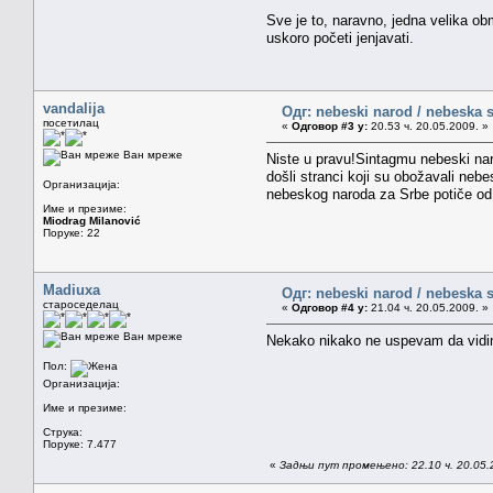
Sve je to, naravno, jedna velika obm
uskoro početi jenjavati.
vandalija
Одг: nebeski narod / nebeska s
посетилац
«
Одговор #3 у:
20.53 ч. 20.05.2009. »
Ван мреже
Niste u pravu!Sintagmu nebeski narod
došli stranci koji su obožavali neb
Организација:
nebeskog naroda za Srbe potiče od on
Име и презиме:
Miodrag Milanović
Поруке: 22
Madiuxa
Одг: nebeski narod / nebeska s
староседелац
«
Одговор #4 у:
21.04 ч. 20.05.2009. »
Ван мреже
Nekako nikako ne uspevam da vidim 
Пол:
Организација:
Име и презиме:
Струка:
Поруке: 7.477
«
Задњи пут промењено: 22.10 ч. 20.05.2