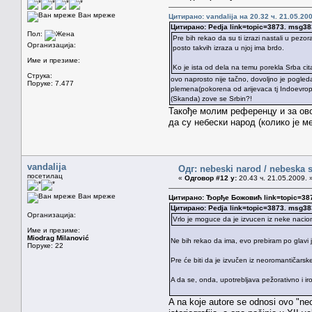
Ван мреже
Цитирано: vandalija на 20.32 ч. 21.05.200
Цитирано: Pedja link=topic=3873. msg
Пол:
Pre bih rekao da su ti izrazi nastali u pez
Организација:
posto takvih izraza u njoj ima brdo.
Име и презиме:
Ko je ista od dela na temu porekla Srba ci
Струка:
ovo naprosto nije tačno, dovoljno je pogleda
Поруке: 7.477
plemena(pokorena od arijevaca tj Indoevropl
(Skanda) zove se Srbin?!
Такође молим референцу и за ово.
да су небески народ (колико је ме
vandalija
Одг: nebeski narod / nebeska s
посетилац
«
Одговор #12 у:
20.43 ч. 21.05.2009. 
Ван мреже
Цитирано: Ђорђе Божовић link=topic=3
Цитирано: Pedja link=topic=3873. msg
Организација:
Vrlo je moguce da je izvucen iz neke nacion
Име и презиме:
Miodrag Milanović
Ne bih rekao da ima, evo prebiram po glavi 
Поруке: 22
Pre će biti da je izvučen iz neoromantičarske
A da se, onda, upotrebljava pežorativno i i
A na koje autore se odnosi ovo "neo