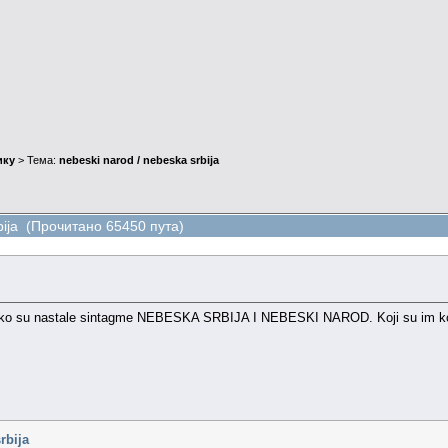
ику
> Тема:
nebeski narod / nebeska srbija
rbija (Прочитано 65450 пута)
o su nastale sintagme NEBESKA SRBIJA I NEBESKI NAROD. Koji su im koreni u l
rbija