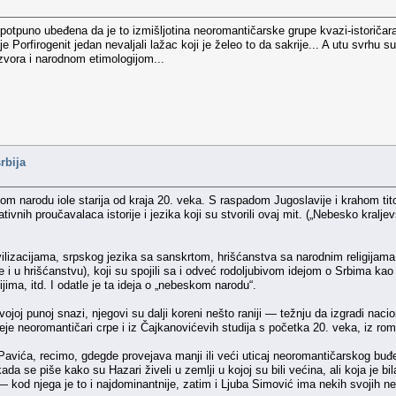
tpuno ubeđena da je to izmišljotina neoromantičarske grupe kvazi-istoričara
a je Porfirogenit jedan nevaljali lažac koji je želeo to da sakrije... A utu svr
izvora i narodnom etimologijom...
rbija
kom narodu iole starija od kraja 20. veka. S raspadom Jugoslavije i krahom tito
nativnih proučavalaca istorije i jezika koji su stvorili ovaj mit. („Nebesko kral
ilizacijama, srpskog jezika sa sanskrtom, hrišćanstva sa narodnim religijama i
i u hrišćanstvu), koji su spojili sa i odveć rodoljubivom idejom o Srbima kao i
jima, itd. I odatle je ta ideja o „nebeskom narodu“.
ojoj punoj snazi, njegovi su dalji koreni nešto raniji — težnju da izgradi naci
je neoromantičari crpe i iz Čajkanovićevih studija s početka 20. veka, iz roma
a Pavića, recimo, gdegde provejava manji ili veći uticaj neoromantičarskog b
da se piše kako su Hazari živeli u zemlji u kojoj su bili većina, ali koja je bi
kod njega je to i najdominantnije, zatim i Ljuba Simović ima nekih svojih ne