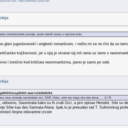
upurovic.net
-
http://wireless.uzice.net
rbija
lne romanticarske poezije, posto takvih izraza u njoj ima brdo.
po glavi jugoslovenski i engleski romantizam, i nešto mi se ne čini da se ta
antičarske književnosti, jer u njoj je stvaran taj mit rame uz rame s neoroman
ivno i ironično kod kritičara neoromantizma, jasno je samo po sebi.
rbija
 msg38302#msg38302 date=1242846284
u vezu izmedju sanskritske reci SAR i Srba, osim sto imaju dva ista slova. . . S i R.
odnosno, Sauromata kako su ih zvali Grci, a prvi opisao Herodot. Srbi su deo
ominje Srbe kao deo Sarmata-Alana. Ipak,tu je presudan rad T. Sulimirskog prof
isteći brojne relevantne izvore