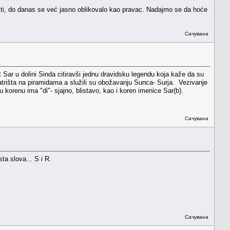
evnosti, do danas se već jasno oblikovalo kao pravac. Nadajmo se da hoće
Сачувана
t Sar u dolini Sinda citiravši jednu dravidsku legendu koja kaže da su
vatrišta na piramidama a služili su obožavanju Sunca- Surja. Vezivanje
 korenu ima "di"- sjajno, blistavo, kao i koren imenice Sar(b).
Сачувана
a slova... S i R.
Сачувана