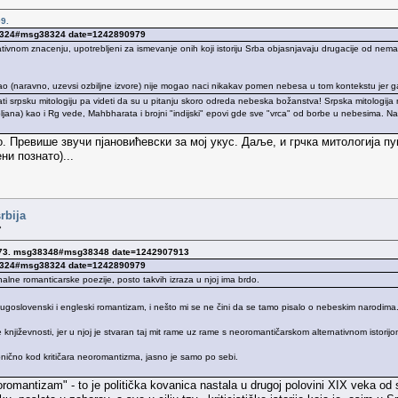
9.
38324#msg38324 date=1242890979
orativnom znacenju, upotrebljeni za ismevanje onih koji istoriju Srba objasnjavaju drugacije od ne
tao (naravno, uzevsi ozbiljne izvore) nije mogao naci nikakav pomen nebesa u tom kontekstu jer g
ti srpsku mitologiju pa videti da su u pitanju skoro odreda nebeska božanstva! Srpska mitologija 
jana) kao i Rg vede, Mahbharata i brojni "indijski" epovi gde sve "vrca" od borbe u nebesima. Na
 Превише звучи пјановићевски за мој укус. Даље, и грчка митологија пун
ни познато)...
rbija
»
873. msg38348#msg38348 date=1242907913
38324#msg38324 date=1242890979
alne romanticarske poezije, posto takvih izraza u njoj ima brdo.
jugoslovenski i engleski romantizam, i nešto mi se ne čini da se tamo pisalo o nebeskim narodima
 književnosti, jer u njoj je stvaran taj mit rame uz rame s neoromantičarskom alternativnom istorijo
ronično kod kritičara neoromantizma, jasno je samo po sebi.
romantizam" - to je politička kovanica nastala u drugoj polovini XIX veka od 