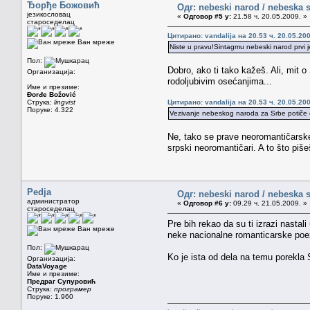
Ђорђе Божовић
Одг: nebeski narod / nebeska s
језикословац
«
Одговор #5 у:
21.58 ч. 20.05.2009. »
староседелац
Цитирано: vandalija на 20.53 ч. 20.05.200
Ван мреже
Niste u pravu!Sintagmu nebeski narod prvi je 
Пол:
Dobro, ako ti tako kažeš. Ali, mit o
Организација:
rodoljubivim osećanjima...
Име и презиме:
Đorđe Božović
Струка:
lingvist
Цитирано: vandalija на 20.53 ч. 20.05.200
Поруке: 4.322
Vezivanje nebeskog naroda za Srbe potiče od 
Ne, tako se prave neoromantičarske
srpski neoromantičari. A to što piš
Pedja
Одг: nebeski narod / nebeska s
администратор
«
Одговор #6 у:
09.29 ч. 21.05.2009. »
староседелац
Pre bih rekao da su ti izrazi nasta
Ван мреже
neke nacionalne romanticarske poezi
Пол:
Ko je ista od dela na temu porekla 
Организација:
DataVoyage
Име и презиме:
Предраг Супуровић
Струка:
програмер
Поруке: 1.960