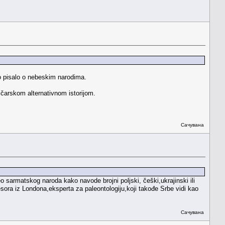
mo pisalo o nebeskim narodima.
tičarskom alternativnom istorijom.
Сачувана
 sarmatskog naroda kako navode brojni poljski, češki,ukrajinski ili
esora iz Londona,eksperta za paleontologiju,koji takođe Srbe vidi kao
Сачувана