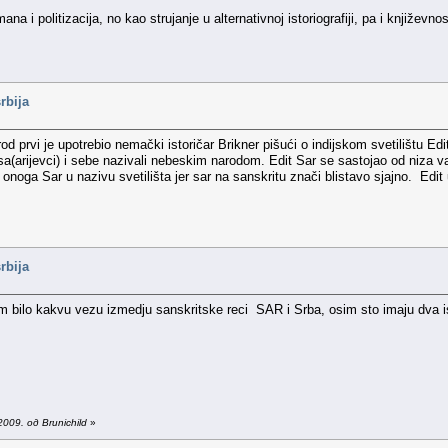
ana i politizacija, no kao strujanje u alternativnoj istoriografiji, pa i knjiž
rbija
 prvi je upotrebio nemački istoričar Brikner pišući o indijskom svetilištu Edi
esa(arijevci) i sebe nazivali nebeskim narodom. Edit Sar se sastojao od niza 
oga Sar u nazivu svetilišta jer sar na sanskritu znači blistavo sjajno. Edit u
rbija
bilo kakvu vezu izmedju sanskritske reci SAR i Srba, osim sto imaju dva ist
009. од Brunichild
»