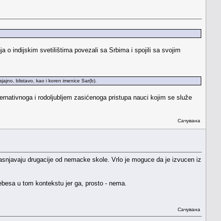
a o indijskim svetilištima povezali sa Srbima i spojili sa svojim
jajno, blistavo, kao i koren imenice Sar(b).
rnativnoga i rodoljubljem zasićenoga pristupa nauci kojim se služe
Сачувана
objasnjavaju drugacije od nemacke skole. Vrlo je moguce da je izvucen iz
ebesa u tom kontekstu jer ga, prosto - nema.
Сачувана