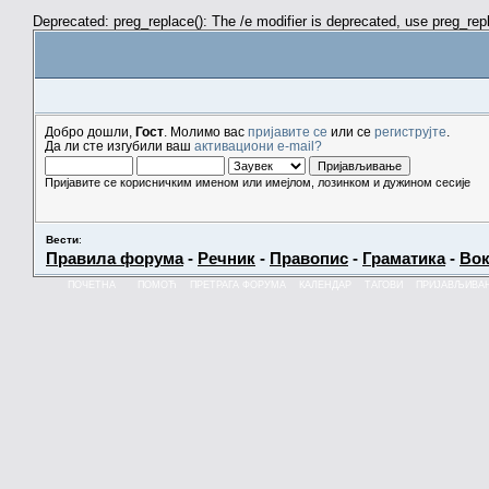
Deprecated: preg_replace(): The /e modifier is deprecated, use preg_re
Добро дошли,
Гост
. Молимо вас
пријавите се
или се
региструјте
.
Да ли сте изгубили ваш
активациони e-mail?
Пријавите се корисничким именом или имејлом, лозинком и дужином сесије
Вести
:
Правила форума
-
Речник
-
Правопис
-
Граматика
-
Вок
ПОЧЕТНА
ПОМОЋ
ПРЕТРАГА ФОРУМА
КАЛЕНДАР
ТАГОВИ
ПРИЈАВЉИВА