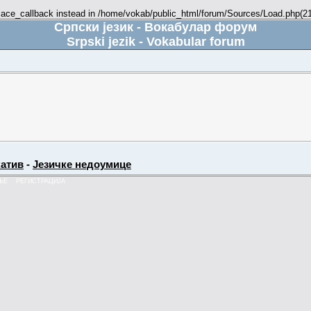
place_callback instead in /home/vokab/public_html/forum/Sources/Load.php(216
Српски језик - Вокабулар форум
Srpski jezik - Vokabular forum
атив
-
Језичке недоумице
ЊЕ
РЕГИСТРАЦИЈА