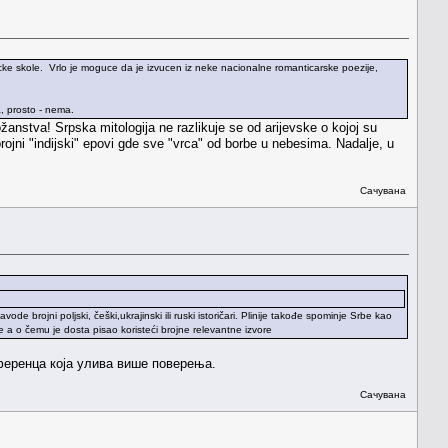
macke skole. Vrlo je moguce da je izvucen iz neke nacionalne romanticarske poezije,
, prosto - nema.
žanstva! Srpska mitologija ne razlikuje se od arijevske o kojoj su
ojni "indijski" epovi gde sve "vrca" od borbe u nebesima. Nadalje, u
Сачувана
brojni poljski, češki,ukrajinski ili ruski istoričari. Plinije takođe spominje Srbe kao
 a o čemu je dosta pisao koristeći brojne relevantne izvore
референца која улива више поверења.
Сачувана