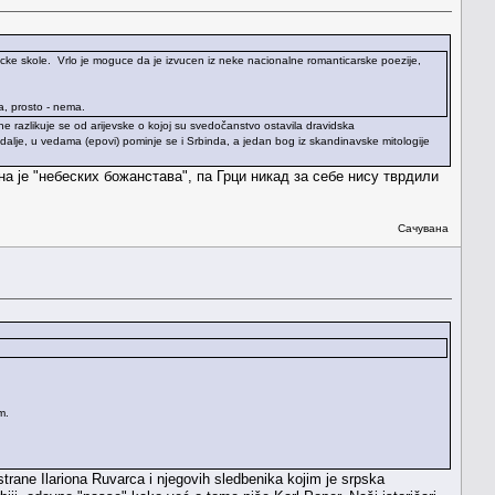
macke skole. Vrlo je moguce da je izvucen iz neke nacionalne romanticarske poezije,
a, prosto - nema.
ne razlikuje se od arijevske o kojoj su svedočanstvo ostavila dravidska
dalje, u vedama (epovi) pominje se i Srbinda, a jedan bog iz skandinavske mitologije
а је "небеских божанстава", па Грци никад за себе нису тврдили
Сачувана
.
m.
strane Ilariona Ruvarca i njegovih sledbenika kojim je srpska