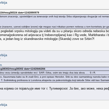
rbija
8324#msg38324 date=1242890979
rativnom znacenju, upotrebljeni za ismevanje onih koji istoriju Srba objasnjavaju drugacije od ne
ao (naravno, uzevsi ozbiljne izvore) nije mogao naci nikakav pomen nebesa u tom kontekstu jer ga
e pogledati srpsku mitologiju pa videti da su u pitanju skoro odreda nebeska bo
mena(pokorena od arijevaca tj Indoevropljana) kao i Rg vede, Mahbharata i br
a, a jedan bog iz skandinavske mitologije (Skanda) zove se Srbin?!
rbija
»
9.
 msg38302#msg38302 date=1242846284
vu vezu izmedju sanskritske reci SAR i Srba, osim sto imaju dva ista slova. . . S i R.
Sauromata kako su ih zvali Grci, a prvi opisao Herodot. Srbi su deo sarmatskog naroda kako navode 
T. Sulimirskog profesora iz Londona,eksperta za paleontologiju,koji takođe Srbe vidi kao Sarmate
на којима се појављује име тог г. Тулимирског. Ја бих, ако може, нека 
rbija
»