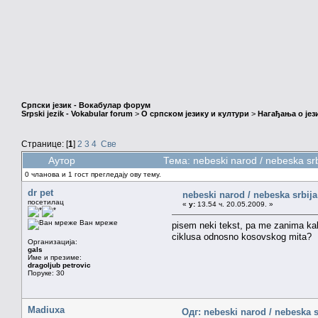
Српски језик - Вокабулар форум
Srpski jezik - Vokabular forum
>
О српском језику и култури
>
Нагађања о јез
Странице: [
1
]
2
3
4
Све
Аутор
Тема: nebeski narod / nebeska s
0 чланова и 1 гост прегледају ову тему.
dr pet
nebeski narod / nebeska srbija
посетилац
«
у:
13.54 ч. 20.05.2009. »
Ван мреже
pisem neki tekst, pa me zanima kak
ciklusa odnosno kosovskog mita?
Организација:
gals
Име и презиме:
dragoljub petrovic
Поруке: 30
Madiuxa
Одг: nebeski narod / nebeska s