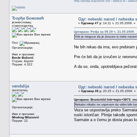
http://pedja.supurovic.net
-
www.iz.rs
-
www.s
Ђорђе Божовић
Одг: nebeski narod / nebeska s
језикословац
«
Одговор #7 у:
14.11 ч. 21.05.2009. »
староседелац
Цитирано: Pedja на 09.29 ч. 21.05.2009.
Ван мреже
Vrlo je moguce da je izvucen iz neke naciona
Пол:
Ne bih rekao da ima, evo prebiram 
Организација:
Име и презиме:
Pre će biti da je izvučen iz neorom
Đorđe Božović
Струка:
lingvist
Поруке: 4.322
A da se, onda, upotrebljava pežorat
vandalija
Одг: nebeski narod / nebeska s
посетилац
«
Одговор #8 у:
20.25 ч. 21.05.2009. »
Ван мреже
Цитирано: Brunichild link=topic=3873.
Nekako nikako ne uspevam da vidim bilo kakv
Организација:
Veza se uspostavlja preko Sarmata, 
Име и презиме:
ruski istoričari. Plinije takođe sp
Miodrag Milanović
Sarmate a o čemu je dosta pisao kor
Поруке: 22