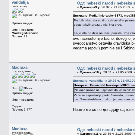
vandalija
Одг: nebeski narod / nebeska s
посетилац
«
Одговор #9 у:
20.32 ч. 21.05.2009. »
Ван мреже
Цитирано: Pedja link=topic=3873. msg3
Pre bih rekao da su ti izrazi nastali u pezo
Организација:
posto takvih izraza u njoj ima brdo.
Име и презиме:
Miodrag Milanović
Ko je ista od dela na temu porekla Srba cit
Поруке: 22
ovo naprosto nije tačno, dovoljno j
svedočanstvo ostavila dravidska ple
vedama (epovi) pominje se i Srbind
Madiuxa
Одг: nebeski narod / nebeska s
староседелац
«
Одговор #10 у:
20.34 ч. 21.05.2009. 
Ван мреже
Цитирано: vandalija на 20.25 ч. 21.05.200
Цитирано: Brunichild link=topic=3873.
Пол:
Nekako nikako ne uspevam da vidim bilo kak
Организација:
Veza se uspostavlja preko Sarmata, odnosno, 
deo Sarmata-Alana. Ipak,tu je presudan rad 
Име и презиме:
Струка:
Нешто ми се не допадају сајтови 
Поруке: 7.477
Madiuxa
Одг: nebeski narod / nebeska s
староседелац
«
Одговор #11 у:
20.36 ч. 21.05.2009. 