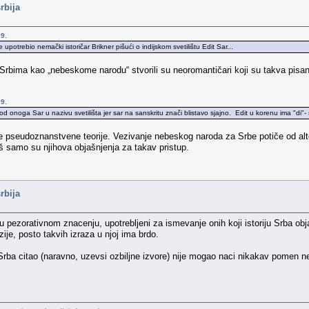
rbija
9.
upotrebio nemački istoričar Brikner pišući o indijskom svetilištu Edit Sar...
 Srbima kao „nebeskome narodu“ stvorili su neoromantičari koji su takva pisanj
9.
onoga Sar u nazivu svetilišta jer sar na sanskritu znači blistavo sjajno. Edit u korenu ima "di"- s
 pseudoznanstvene teorije. Vezivanje nebeskog naroda za Srbe potiče od alte
eš samo su njihova objašnjenja za takav pristup.
rbija
li u pezorativnom znacenju, upotrebljeni za ismevanje onih koji istoriju Srba 
je, posto takvih izraza u njoj ima brdo.
Srba citao (naravno, uzevsi ozbiljne izvore) nije mogao naci nikakav pomen n