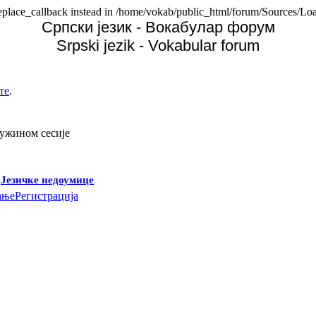
replace_callback instead in /home/vokab/public_html/forum/Sources/Loa
Српски језик - Вокабулар форум
Srpski jezik - Vokabular forum
те
.
дужином сесије
-
Језичке недоумице
ање
Регистрација