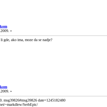
skom
.2009. »
e li gde, ako ima, moze da se nadje?
skom
.2009. »
030. msg39826#msg39826 date=1245182480
 net/~markdlew/SerbEpic/