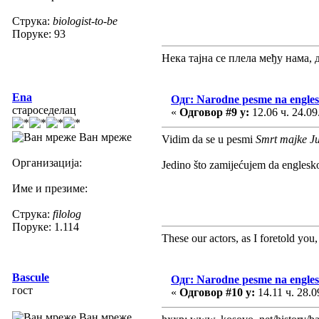
Струка:
biologist-to-be
Поруке: 93
Нека тајна се плела међу нама, 
Ena
Одг: Narodne pesme na engle
староседелац
«
Одговор #9 у:
12.06 ч. 24.09
Ван мреже
Vidim da se u pesmi
Smrt majke J
Организација:
Jedino što zamijećujem da englesko
Име и презиме:
Струка:
filolog
Поруке: 1.114
These our actors, as I foretold you, w
Bascule
Одг: Narodne pesme na engle
гост
«
Одговор #10 у:
14.11 ч. 28.0
Ван мреже