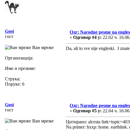
Gost
Одг: Narodne pesme na engle
гост
«
Одговор #4 у:
22.02 ч. 16.06
Ван мреже
Da, ali to sve nije engleski. I znat
Организација:
Име и презиме:
Струка:
Поруке: 6
Gost
Одг: Narodne pesme na engle
гост
«
Одговор #5 у:
22.04 ч. 16.06
Ван мреже
Цитирано: alcesta link=topic=4
Na primer: hxxp: home. earthlink.