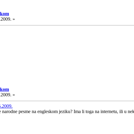
skom
.2009. »
skom
.2009. »
6.2009.
ke narodne pesme na engleskom jeziku? Ima li toga na internetu, ili u 