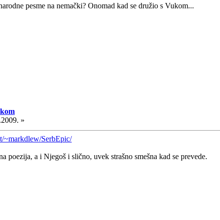
e narodne pesme na nemački? Onomad kad se družio s Vukom...
skom
.2009. »
net/~markdlew/SerbEpic/
a poezija, a i Njegoš i slično, uvek strašno smešna kad se prevede.