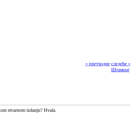
« претходне
следеће »
Штампај
nekom stvarnom izdanju? Hvala.