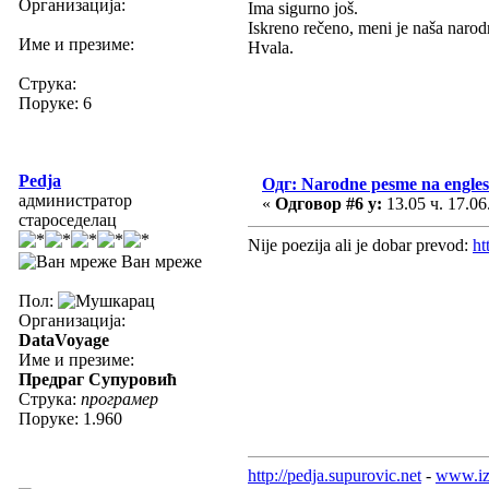
Организација:
Ima sigurno još.
Iskreno rečeno, meni je naša narod
Име и презиме:
Hvala.
Струка:
Поруке: 6
Pedja
Одг: Narodne pesme na engle
администратор
«
Одговор #6 у:
13.05 ч. 17.06
староседелац
Nije poezija ali je dobar prevod:
ht
Ван мреже
Пол:
Организација:
DataVoyage
Име и презиме:
Предраг Супуровић
Струка:
програмер
Поруке: 1.960
http://pedja.supurovic.net
-
www.iz