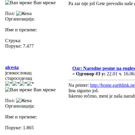
Ван мреже
Pa zar nije još Gete prevodio naš
Пол:
Организација:
Име и презиме:
Струка:
Поруке: 7.477
alcesta
Одг: Narodne pesme na engle
језикословац
«
Одговор #3 у:
22.01 ч. 16.06
староседелац
Na primer:
http://home.earthlink.
Ван мреже
Ima sigurno još.
Iskreno rečeno, meni je naša narodn
Пол:
Организација:
Име и презиме:
Поруке: 1.865