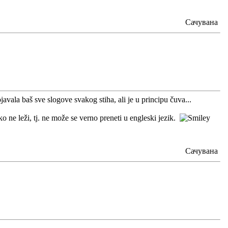
Сачувана
vala baš sve slogove svakog stiha, ali je u principu čuva...
 ne leži, tj. ne može se verno preneti u engleski jezik.
Сачувана