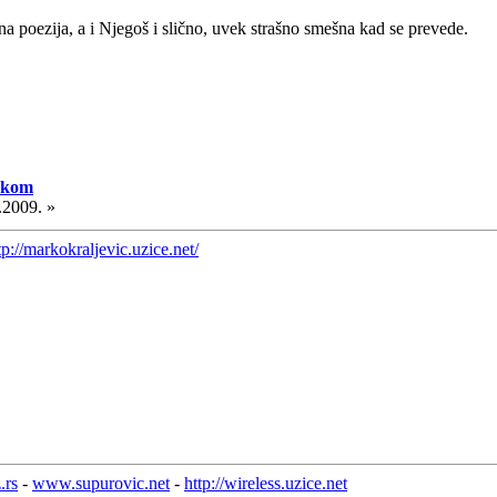
na poezija, a i Njegoš i slično, uvek strašno smešna kad se prevede.
skom
.2009. »
tp://markokraljevic.uzice.net/
.rs
-
www.supurovic.net
-
http://wireless.uzice.net