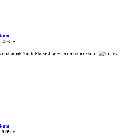
skom
.2009. »
jizi odlomak Smrti Majke Jugovića na francuskom.
skom
.2009. »