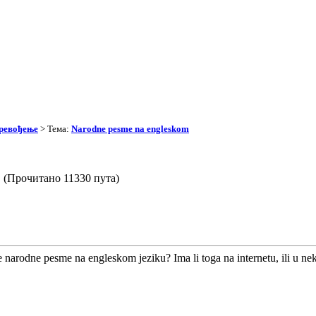
превођење
> Тема:
Narodne pesme na engleskom
m (Прочитано 11330 пута)
ke narodne pesme na engleskom jeziku? Ima li toga na internetu, ili u 