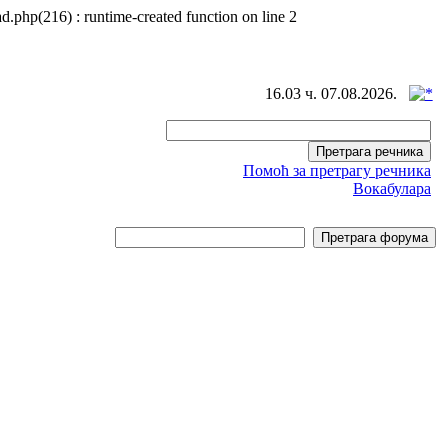
d.php(216) : runtime-created function on line 2
16.03 ч. 07.08.2026.
Помоћ за претрагу речника
Вокабулара