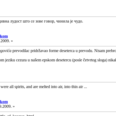
дивна лудост што се зове говор, чинила је чудо.
skom
.2009. »
ugovića
prevodilac pridržavao forme deseterca u prevodu. Nisam prebroja
m jeziku cezura u našem epskom desetercu (posle četvrtog sloga) nikako
ere all spirits, and are melted into air, into thin air ...
skom
9.2009. »