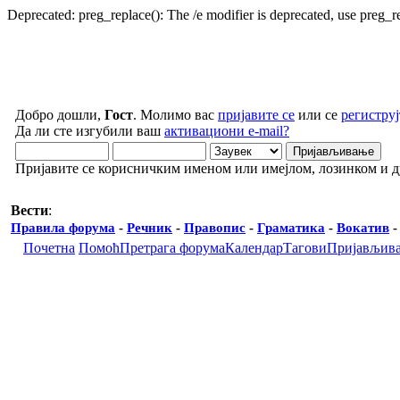
Deprecated: preg_replace(): The /e modifier is deprecated, use preg_
Добро дошли,
Гост
. Молимо вас
пријавите се
или се
региструј
Да ли сте изгубили ваш
активациони e-mail?
Пријавите се корисничким именом или имејлом, лозинком и 
Вести
:
Правила форума
-
Речник
-
Правопис
-
Граматика
-
Вокатив
Почетна
Помоћ
Претрага форума
Календар
Тагови
Пријављив