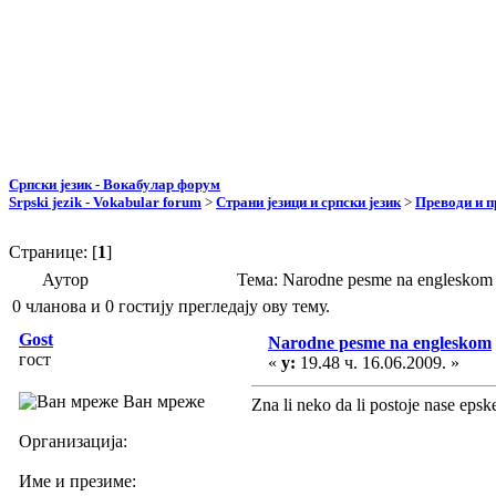
Српски језик - Вокабулар форум
Srpski jezik - Vokabular forum
>
Страни језици и српски језик
>
Преводи и 
Странице: [
1
]
Аутор
Тема: Narodne pesme na englesko
0 чланова и 0 гостију прегледају ову тему.
Gost
Narodne pesme na engleskom
гост
«
у:
19.48 ч. 16.06.2009. »
Ван мреже
Zna li neko da li postoje nase eps
Организација:
Име и презиме: