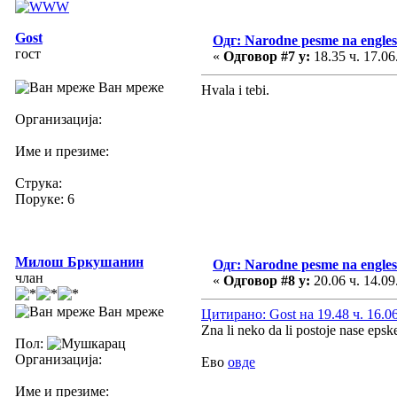
Gost
Одг: Narodne pesme na engle
гост
«
Одговор #7 у:
18.35 ч. 17.06
Ван мреже
Hvala i tebi.
Организација:
Име и презиме:
Струка:
Поруке: 6
Милош Бркушанин
Одг: Narodne pesme na engle
члан
«
Одговор #8 у:
20.06 ч. 14.09
Ван мреже
Цитирано: Gost на 19.48 ч. 16.0
Zna li neko da li postoje nase eps
Пол:
Организација:
Ево
овде
Име и презиме: