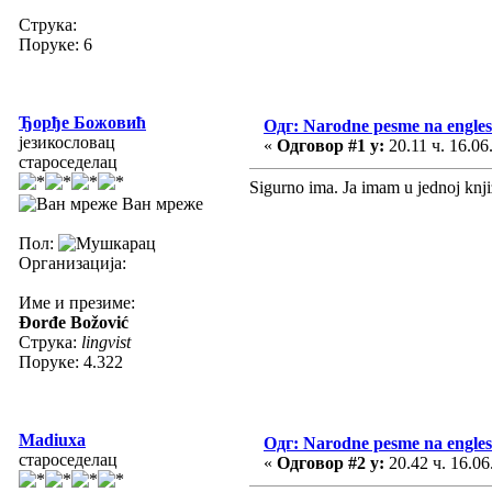
Струка:
Поруке: 6
Ђорђе Божовић
Одг: Narodne pesme na engle
језикословац
«
Одговор #1 у:
20.11 ч. 16.06
староседелац
Sigurno ima. Ja imam u jednoj kn
Ван мреже
Пол:
Организација:
Име и презиме:
Đorđe Božović
Струка:
lingvist
Поруке: 4.322
Madiuxa
Одг: Narodne pesme na engle
староседелац
«
Одговор #2 у:
20.42 ч. 16.06