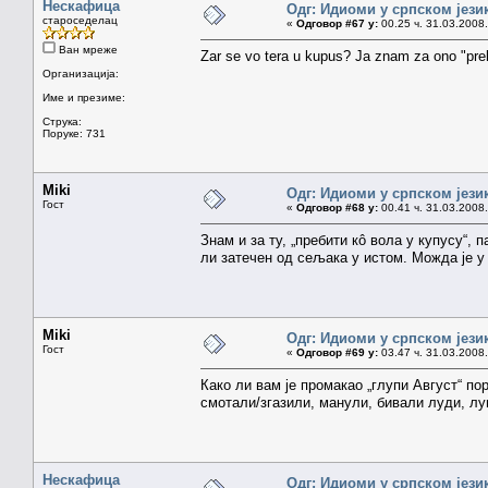
Нескафица
Одг: Идиоми у српском јези
староседелац
«
Одговор #67 у:
00.25 ч. 31.03.2008.
Ван мреже
Zar se vo tera u kupus? Ja znam za ono "prebi
Организација:
Име и презиме:
Струка:
Поруке: 731
Miki
Одг: Идиоми у српском јези
Гост
«
Одговор #68 у:
00.41 ч. 31.03.2008.
Знам и за ту, „пребити кô вола у купусу“, 
ли затечен од сељака у истом. Можда је у 
Miki
Одг: Идиоми у српском јези
Гост
«
Одговор #69 у:
03.47 ч. 31.03.2008.
Како ли вам је промакао „глупи Август“ по
смотали/згазили, манули, бивали луди, луп
Нескафица
Одг: Идиоми у српском јези