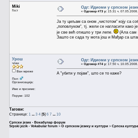
Miki
Одг: Идиоми у српском јези
Гост
«
Одговор #73 у:
15.31 ч. 07.05.2008.
Ја ту циљам са оном „чистотом“ коју са со
„поповлуком“, тј. жели се нагласити како ј
је све већ отишло у три лепе.
(Ала сам 
Зашто се сада ту мота још и Мађар са шта
Урош
Одг: Идиоми у српском јези
члан
«
Одговор #74 у:
17.50 ч. 10.05.2008.
Ван мреже
A "убити у појам", што се то каже?
Пол:
Организација:
Име и презиме:
Поруке: 102
Тагови:
Странице:
1
...
3
4
[
5
]
6
7
...
10
Српски језик - Вокабулар форум
Srpski jezik - Vokabular forum
>
О српском језику и култури
>
Српска култура