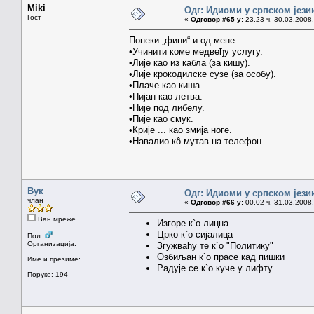
Miki
Одг: Идиоми у српском јези
Гост
«
Одговор #65 у:
23.23 ч. 30.03.2008.
Понеки „фини“ и од мене:
•Учинити коме медвеђу услугу.
•Лије као из кабла (за кишу).
•Лије крокодилске сузе (за особу).
•Плаче као киша.
•Пијан као летва.
•Није под либелу.
•Пије као смук.
•Крије ... као змија ноге.
•Навалио кô мутав на телефон.
Вук
Одг: Идиоми у српском јези
члан
«
Одговор #66 у:
00.02 ч. 31.03.2008.
Ван мреже
Изгоре к`о лицна
Црко к`о сијалица
Пол:
Организација:
Згужваћу те к`о "Политику"
Озбиљан к`о прасе кад пишки
Име и презиме:
Радује се к`о куче у лифту
Поруке: 194