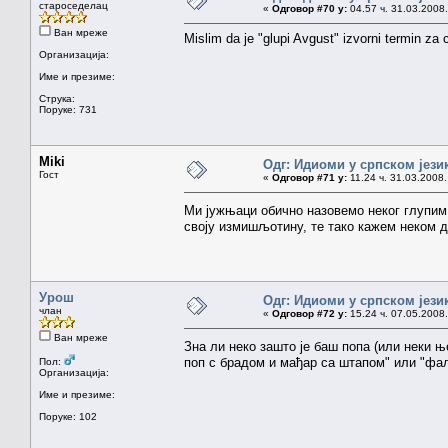
староседелац
«
Одговор #70 у:
04.57 ч. 31.03.2008.
Ван мреже
Mislim da je "glupi Avgust" izvorni termin za
Организација:
Име и презиме:
Струка:
Поруке: 731
Miki
Одг: Идиоми у српском јези
Гост
«
Одговор #71 у:
11.24 ч. 31.03.2008.
Ми јужњаци обично назовемо неког глупим 
своју измишљотину, те тако кажем неком д
Урош
Одг: Идиоми у српском јези
члан
«
Одговор #72 у:
15.24 ч. 07.05.2008.
Ван мреже
Зна ли неко зашто је баш попа (или неки 
поп с брадом и мађар са штапом" или "фал
Пол:
Организација:
Име и презиме:
Поруке: 102