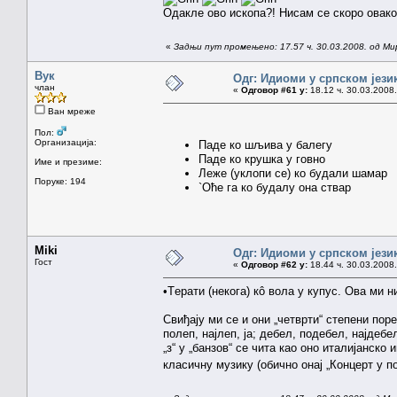
Одакле ово ископа?! Нисам се скоро овако
«
Задњи пут промењено: 17.57 ч. 30.03.2008. од Ми
Вук
Одг: Идиоми у српском јези
члан
«
Одговор #61 у:
18.12 ч. 30.03.2008.
Ван мреже
Пол:
Организација:
Паде ко шљива у балегу
Паде ко крушка у говно
Име и презиме:
Леже (уклопи се) ко будали шамар
Поруке: 194
`Оће га ко будалу она ствар
Miki
Одг: Идиоми у српском јези
Гост
«
Одговор #62 у:
18.44 ч. 30.03.2008.
•Tерати (некога) кô вола у купус. Ова ми н
Свиђају ми се и они „четврти“ степени пор
полеп, најлеп, ја; дебел, подебел, најдебел
„з“ у „банзов“ се чита као оно италијанско 
класичну музику (обично онај „Концерт у по