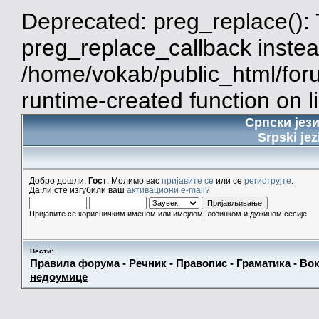
Deprecated: preg_replace(): 
preg_replace_callback instea
/home/vokab/public_html/for
runtime-created function on l
Српски јез
Srpski jez
Добро дошли,
Гост
. Молимо вас
пријавите се
или се
региструјте
.
Да ли сте изгубили ваш
активациони e-mail?
Пријавите се корисничким именом или имејлом, лозинком и дужином сесије
Вести
:
Правила форума
-
Речник
-
Правопис
-
Граматика
-
Вок
недоумице