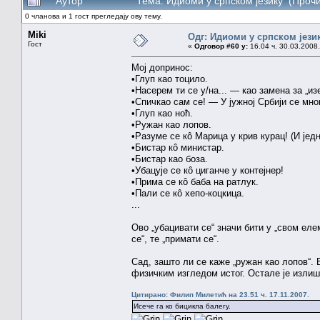
Аутор
Тема: Идиоми у српском језику (Проч
0 чланова и 1 гост прегледају ову тему.
Miki
Одг: Идиоми у српском јези
Гост
«
Одговор #60 у:
16.04 ч. 30.03.2008.
Мој допринос:
•Глуп као тоцило.
•Насерем ти се у/на... — као замена за „изем 
•Спичкао сам се! — У јужној Србији се мно
•Глуп као ноћ.
•Ружан као лопов.
•Разуме се кô Марица у крив курац! (И јед
•Бистар кô министар.
•Бистар као боза.
•Убацује се кô циганче у контејнер!
•Прима се кô баба на ратлук.
•Пали се кô хепо-коцкица.
...
Ово „убацивати се“ значи бити у „свом еле
се“, те „примати се“.
Сад, зашто ли се каже „ружан као лопов“. 
физичким изгледом истог. Остале је изли
Цитирано: Филип Милетић на 23.51 ч. 17.11.2007.
Исече га ко бицикла балегу.