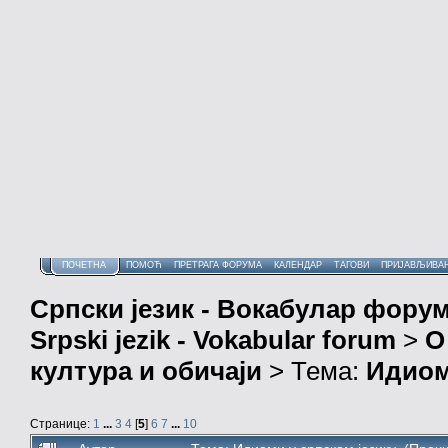
ПОЧЕТНА
ПОМОЋ
ПРЕТРАГА ФОРУМА
КАЛЕНДАР
ТАГОВИ
ПРИЈАВЉИВА
Српски језик - Вокабулар фору
Srpski jezik - Vokabular forum
>
О
култура и обичаји
> Тема:
Идиом
Странице:
1
...
3
4
[
5
]
6
7
...
10