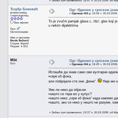
«
Задњи пут промењено: 18.47 ч. 30.03.2008. од Ми
Ђорђе Божовић
Одг: Идиоми у српском јези
језикословац
«
Одговор #63 у:
19.06 ч. 30.03.2008.
староседелац
To je zvučni parnjak glasa c, /dz/, glas koj
Ван мреже
u nekim dijalektima.
Пол:
Организација:
Име и презиме:
Đorđe Božović
Струка:
lingvist
Поруке: 4.322
Miki
Одг: Идиоми у српском јези
Гост
«
Одговор #64 у:
19.45 ч. 30.03.2008.
Испашће да знам само ове вулгарне идиом
•сере кô фока,
али побројали сте оне „фине“.
Није ми ни
Уме ли неко да објасни:
•зашто се тера во у купус?
•зашто неко „сере кô фока“ када кажемо д
•зашто, ако се неко у нешто не разуме, ка
«
Задњи пут промењено: 19.57 ч. 30.03.2008. од Ми