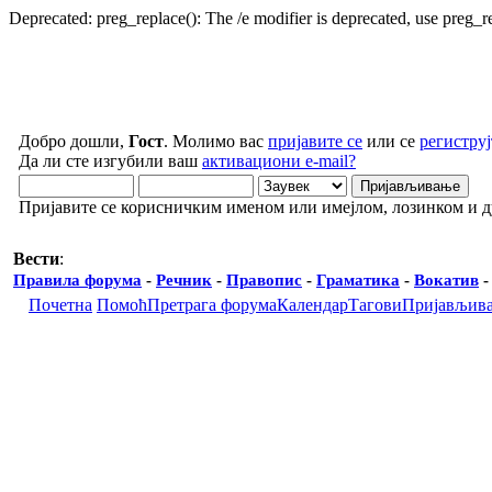
Deprecated: preg_replace(): The /e modifier is deprecated, use preg_
Добро дошли,
Гост
. Молимо вас
пријавите се
или се
региструј
Да ли сте изгубили ваш
активациони e-mail?
Пријавите се корисничким именом или имејлом, лозинком и 
Вести
:
Правила форума
-
Речник
-
Правопис
-
Граматика
-
Вокатив
Почетна
Помоћ
Претрага форума
Календар
Тагови
Пријављив