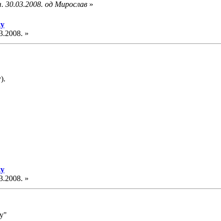
. 30.03.2008. од Мирослав
»
ку
3.2008. »
).
ку
3.2008. »
у"