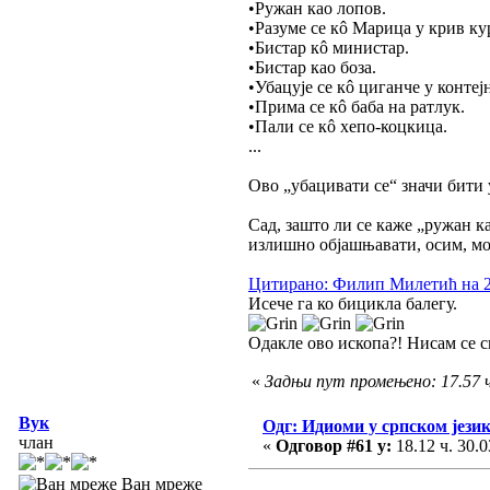
•Ружан као лопов.
•Разуме се кô Марица у крив ку
•Бистар кô министар.
•Бистар као боза.
•Убацује се кô циганче у контеј
•Прима се кô баба на ратлук.
•Пали се кô хепо-коцкица.
...
Ово „убацивати се“ значи бити 
Сад, зашто ли се каже „ружан ка
излишно објашњавати, осим, м
Цитирано: Филип Милетић на 23.
Исече га ко бицикла балегу.
Одакле ово ископа?! Нисам се с
«
Задњи пут промењено: 17.57 ч
Вук
Одг: Идиоми у српском јези
члан
«
Одговор #61 у:
18.12 ч. 30.0
Ван мреже