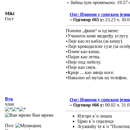
«
Задњи пут промењено: 19.57 ч
Miki
Одг: Идиоми у српском јези
Гост
«
Одговор #65 у:
23.23 ч. 30.0
Понеки „фини“ и од мене:
•Учинити коме медвеђу услугу.
•Лије као из кабла (за кишу).
•Лије крокодилске сузе (за особу
•Плаче као киша.
•Пијан као летва.
•Није под либелу.
•Пије као смук.
•Крије ... као змија ноге.
•Навалио кô мутав на телефон.
Вук
Одг: Идиоми у српском јези
члан
«
Одговор #66 у:
00.02 ч. 31.0
Ван мреже
Изгоре к`о лицна
Црко к`о сијалица
Пол:
Згужваћу те к`о "Политик