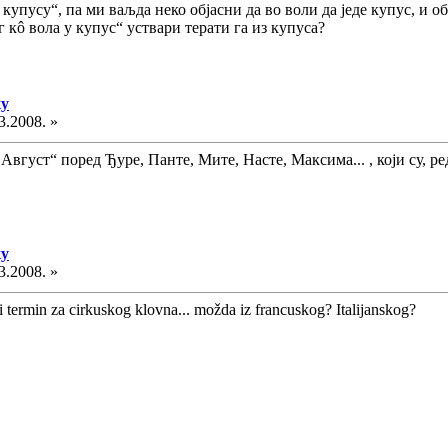
у купусу“, па ми ваљда неко објасни да во воли да једе купус, и о
 кô вола у купус“ уствари терати га из купуса?
ку
3.2008. »
Август“ поред Ђуре, Панте, Мите, Насте, Максима... , који су, р
ку
3.2008. »
i termin za cirkuskog klovna... možda iz francuskog? Italijanskog?