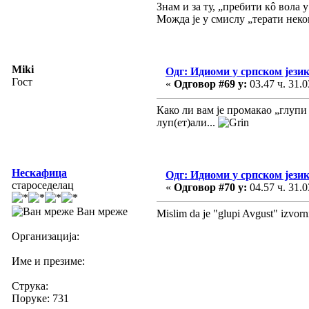
Знам и за ту, „пребити кô вола 
Можда је у смислу „терати неког
Miki
Одг: Идиоми у српском јези
Гост
«
Одговор #69 у:
03.47 ч. 31.0
Како ли вам је промакао „глупи 
луп(ет)али...
Нескафица
Одг: Идиоми у српском јези
староседелац
«
Одговор #70 у:
04.57 ч. 31.0
Ван мреже
Mislim da je "glupi Avgust" izvorn
Организација:
Име и презиме:
Струка:
Поруке: 731