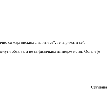
ично са жаргонским „палити се“, те „примати се“.
менути обавља, а не са физичким изгледом истог. Остале је
Сачувана