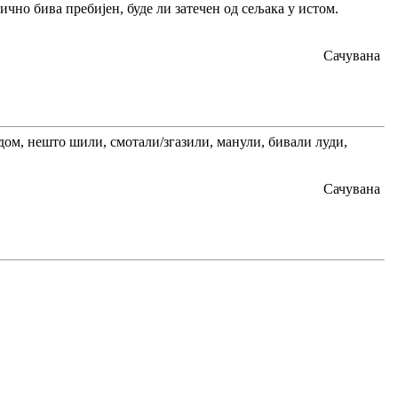
бично бива пребијен, буде ли затечен од сељака у истом.
Сачувана
едом, нешто шили, смотали/згазили, манули, бивали луди,
Сачувана