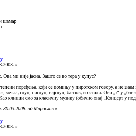
ли шамар
р
ку
3.2008. »
. Ова ми није јасна. Зашто се во тера у купус?
тепени поређења, који се помињу у пиротском говору, а не знам где
брз, метлȁ; глуп, поглуп, најглуп, банзов, и остали. Ово „з“ у „ба
. Као клинци смо за класичну музику (обично онај „Концерт у по
. 30.03.2008. од Мирослав
»
ку
3.2008. »