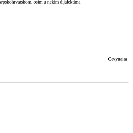
u srpskohrvatskom, osim u nekim dijalektima.
Сачувана