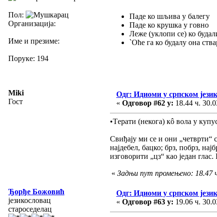
Пол:
Паде ко шљива у балегу
Организација:
Паде ко крушка у говно
Леже (уклопи се) ко буда
Име и презиме:
`Оће га ко будалу она ства
Поруке: 194
Miki
Одг: Идиоми у српском јези
Гост
«
Одговор #62 у:
18.44 ч. 30.0
•Tерати (некога) кô вола у купус
Свиђају ми се и они „четврти“ с
најдебел, бацко; брз, побрз, нај
изговорити „цз“ као један глас
«
Задњи пут промењено: 18.47 ч
Ђорђе Божовић
Одг: Идиоми у српском јези
језикословац
«
Одговор #63 у:
19.06 ч. 30.0
староседелац