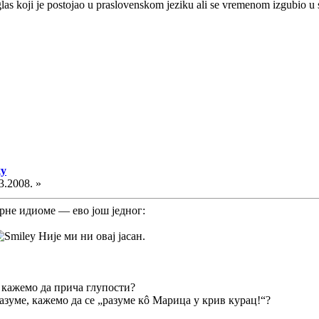
, glas koji je postojao u praslovenskom jeziku ali se vremenom izgubio 
ку
3.2008. »
рне идиоме — ево још једног:
Није ми ни овај јасан.
а кажемо да прича глупости?
разуме, кажемо да се „разуме кô Марица у крив курац!“?