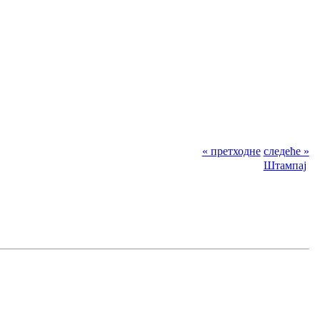
« претходне
следеће »
Штампај