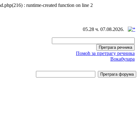
d.php(216) : runtime-created function on line 2
05.28 ч. 07.08.2026.
Помоћ за претрагу речника
Вокабулара