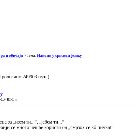
ра и обичаји
> Тема:
Идиоми у српском језику
Прочитано 249903 пута)
ку
3.2008. »
на за „изем ти...“, „јебем ти...“
бији се много чешће користи од „смрзох се кô пичка!“