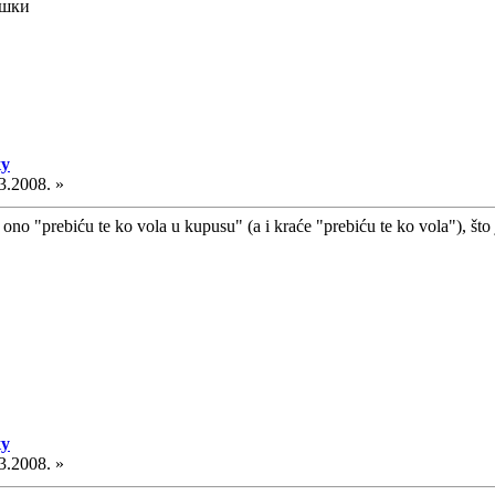
ишки
ку
3.2008. »
ono "prebiću te ko vola u kupusu" (a i kraće "prebiću te ko vola"), što 
ку
3.2008. »