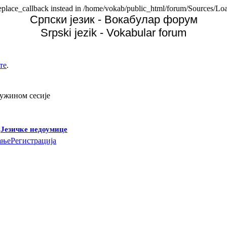
replace_callback instead in /home/vokab/public_html/forum/Sources/Loa
Српски језик - Вокабулар форум
Srpski jezik - Vokabular forum
те
.
дужином сесије
-
Језичке недоумице
ање
Регистрација