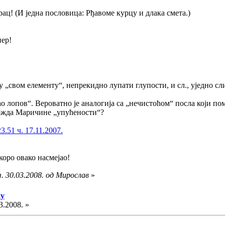
рац! (И једна пословица: Рђавоме курцу и длака смета.)
нер!
у „свом елементу“, непрекидно лупати глупости, и сл., уједно сл
о лопов“. Вероватно је аналогија са „нечистоћом“ посла који по
ожда Маричине „упућености“?
51 ч. 17.11.2007.
коро овако насмејао!
. 30.03.2008. од Мирослав
»
ку
3.2008. »