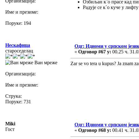
Организација:
Озбиљан к`о прасе кад п
Радује се к`о куче у лифту
Име и презиме:
Поруке: 194
Нескафица
Одг: Идиоми у српском јези
староседелац
«
Одговор #67 у:
00.25 ч. 31.0
Ван мреже
Zar se vo tera u kupus? Ja znam za 
Организација:
Име и презиме:
Струка:
Поруке: 731
Miki
Одг: Идиоми у српском јези
Гост
«
Одговор #68 у:
00.41 ч. 31.0