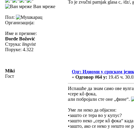
To je zvučni parnjak glasa c, /dz/
Ван мреже
Пол:
Организација:
Име и презиме:
Đorđe Božović
Струка:
lingvist
Поруке: 4.322
Miki
Одг: Идиоми у српском јези
Гост
«
Одговор #64 у:
19.45 ч. 30.0
Испашће да знам само ове вулга
•сере кô фока,
али побројали сте оне „фине“.
Уме ли неко да објасни:
•зашто се тера во у купус?
•зашто неко „сере кô фока“ кад
•зашто, ако се неко у нешто не 