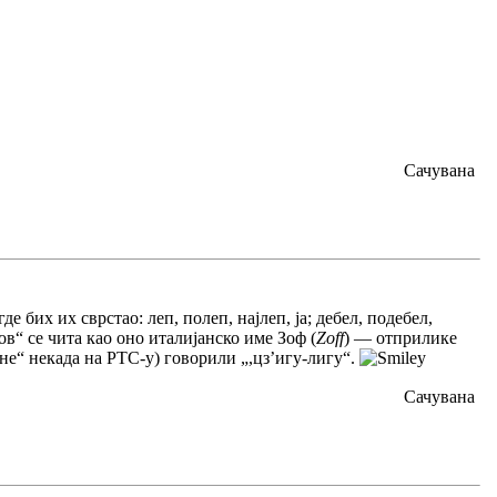
Сачувана
 бих их сврстао: леп, полеп, најлеп, ја; дебел, подебел,
нзов“ се чита као оно италијанско име Зоф (
Zoff
) — отприлике
дне“ некада на РТС-у) говорили „,цз’игу-лигу“.
Сачувана