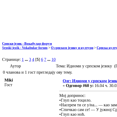
Српски језик - Вокабулар форум
Srpski jezik - Vokabular forum
>
О српском језику и култури
>
Српска култу
Странице:
1
...
3
4
[
5
]
6
7
...
10
Аутор
Тема: Идиоми у српском језику (
0 чланова и 1 гост прегледају ову тему.
Miki
Одг: Идиоми у српском јези
Гост
«
Одговор #60 у:
16.04 ч. 30.0
Мој допринос:
•Глуп као тоцило.
•Насерем ти се у/на... — као заме
•Спичкао сам се! — У јужној Ср
•Глуп као ноћ.