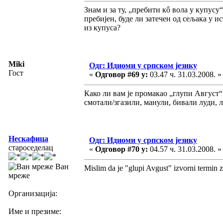
Знам и за ту, „пребити кô вола у купусу“
пребијен, буде ли затечен од сељака у и
из купуса?
Miki
Одг: Идиоми у српском језику
Гост
«
Одговор #69 у:
03.47 ч. 31.03.2008. »
Како ли вам је промакао „глупи Август“ 
смотали/згазили, манули, бивали луди, л
Нескафица
Одг: Идиоми у српском језику
староседелац
«
Одговор #70 у:
04.57 ч. 31.03.2008. »
Ван
Mislim da je "glupi Avgust" izvorni termin 
мреже
Организација:
Име и презиме: