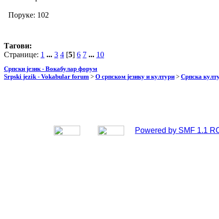
Поруке: 102
Тагови:
Странице:
1
...
3
4
[
5
]
6
7
...
10
Српски језик - Вокабулар форум
Srpski jezik - Vokabular forum
>
О српском језику и култури
>
Српска култу
Powered by SMF 1.1 R