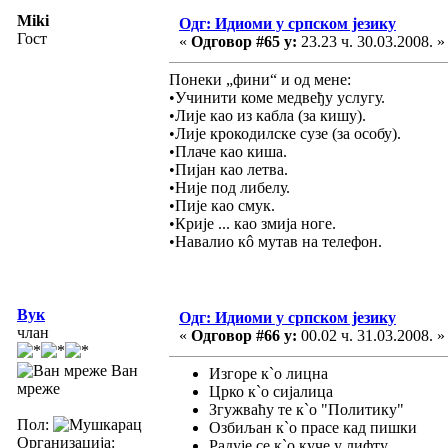
Miki
Одг: Идиоми у српском језику
Гост
«
Одговор #65 у:
23.23 ч. 30.03.2008. »
Понеки „фини“ и од мене:
•Учинити коме медвеђу услугу.
•Лије као из кабла (за кишу).
•Лије крокодилске сузе (за особу).
•Плаче као киша.
•Пијан као летва.
•Није под либелу.
•Пије као смук.
•Крије ... као змија ноге.
•Навалио кô мутав на телефон.
Вук
Одг: Идиоми у српском језику
члан
«
Одговор #66 у:
00.02 ч. 31.03.2008. »
Ван
Изгоре к`о лицна
мреже
Црко к`о сијалица
Згужваћу те к`о "Политику"
Пол:
Озбиљан к`о прасе кад пишки
Организација:
Радује се к`о куче у лифту