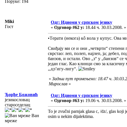
Поруке: 194
Miki
Одг: Идиоми у српском језику
Гост
«
Одговор #62 у:
18.44 ч. 30.03.2008. »
•Tерати (некога) кô вола у купус. Ова ми
Свиђају ми се и они „четврти“ степени 
сврстао: леп, полеп, најлеп, ја; дебел, по
банзов, и остали. Ово „з“ у „банзов“ се 
један глас. Као клинци смо за класичну
„,цз’игу-лигу“.
«
Задњи пут промењено: 18.47 ч. 30.03.2
Мирослав
»
Ђорђе Божовић
Одг: Идиоми у српском језику
језикословац
«
Одговор #63 у:
19.06 ч. 30.03.2008. »
староседелац
To je zvučni parnjak glasa c, /dz/, glas koj
Ван
osim u nekim dijalektima.
мреже