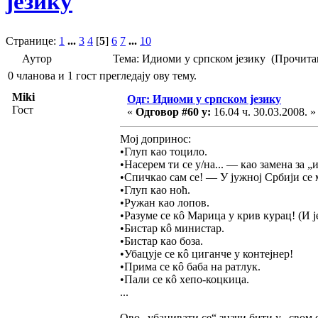
језику
Странице:
1
...
3
4
[
5
]
6
7
...
10
Аутор
Тема: Идиоми у српском језику (Прочита
0 чланова и 1 гост прегледају ову тему.
Miki
Одг: Идиоми у српском језику
Гост
«
Одговор #60 у:
16.04 ч. 30.03.2008. »
Мој допринос:
•Глуп као тоцило.
•Насерем ти се у/на... — као замена за „из
•Спичкао сам се! — У јужној Србији се 
•Глуп као ноћ.
•Ружан као лопов.
•Разуме се кô Марица у крив курац! (И ј
•Бистар кô министар.
•Бистар као боза.
•Убацује се кô циганче у контејнер!
•Прима се кô баба на ратлук.
•Пали се кô хепо-коцкица.
...
Ово „убацивати се“ значи бити у „свом 