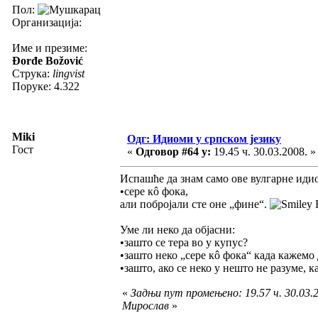
Пол:
Организација:
Име и презиме:
Đorđe Božović
Струка:
lingvist
Поруке: 4.322
Miki
Одг: Идиоми у српском језику
Гост
«
Одговор #64 у:
19.45 ч. 30.03.2008. »
Испашће да знам само ове вулгарне идио
•сере кô фока,
али побројали сте оне „фине“.
Н
Уме ли неко да објасни:
•зашто се тера во у купус?
•зашто неко „сере кô фока“ када кажемо
•зашто, ако се неко у нешто не разуме, 
«
Задњи пут промењено: 19.57 ч. 30.03.2
Мирослав
»