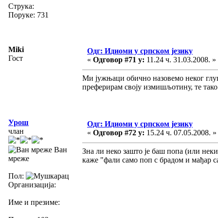
Струка:
Поруке: 731
Miki
Одг: Идиоми у српском језику
Гост
«
Одговор #71 у:
11.24 ч. 31.03.2008. »
Ми јужњаци обично назовемо неког глуп
преферирам своју измишљотину, те тако 
Урош
Одг: Идиоми у српском језику
члан
«
Одговор #72 у:
15.24 ч. 07.05.2008. »
Ван
Зна ли неко зашто је баш попа (или нек
мреже
каже "фали само поп с брадом и мађар с
Пол:
Организација:
Име и презиме: