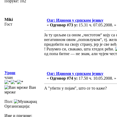
Поруке: 102
Miki
Одг: Идиоми у српском језику
Гост
«
Одговор #73 у:
15.31 ч. 07.05.2008. »
Ја ту циљам са оном „чистотом“ коју с
негативном овим „поповлуком“, тј. жели 
придобити на своју страну, јер је све ве
! Разумео си, свакако, шта хтедох рећи.
од попа битне — не знам, али чујем чес
Урош
Одг: Идиоми у српском језику
члан
«
Одговор #74 у:
17.50 ч. 10.05.2008. »
Ван
A "убити у појам", што се то каже?
мреже
Пол:
Организација:
Име и презиме: