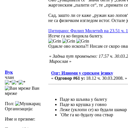
жаргонским „палити се“, те „примати се
Сад, зашто ли се каже „ружан као лопов
не са физичким изгледом истог. Остале
Цитирано: Филип Милетић на 23.51 ч. 1
Исече га ко бицикла балегу.
Одакле ово ископа?! Нисам се скоро ова
«
Задњи пут промењено: 17.57 ч. 30.03.2
Мирослав
»
Вук
Одг: Идиоми у српском језику
члан
«
Одговор #61 у:
18.12 ч. 30.03.2008. »
Ван
мреже
Паде ко шљива у балегу
Пол:
Паде ко крушка у говно
Организација:
Леже (уклопи се) ко будали шамар
`Оће га ко будалу она ствар
Име и презиме: