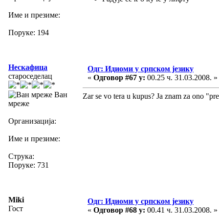
Име и презиме:
Поруке: 194
Нескафица
Одг: Идиоми у српском језику
староседелац
«
Одговор #67 у:
00.25 ч. 31.03.2008. »
Ван
Zar se vo tera u kupus? Ja znam za ono "preb
мреже
Организација:
Име и презиме:
Струка:
Поруке: 731
Miki
Одг: Идиоми у српском језику
Гост
«
Одговор #68 у:
00.41 ч. 31.03.2008. »