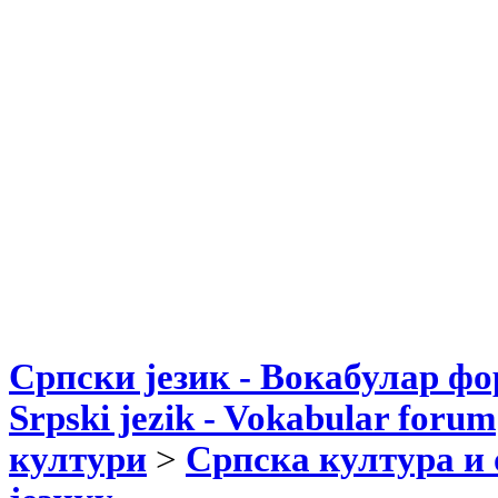
Српски језик - Вокабулар ф
Srpski jezik - Vokabular forum
култури
>
Српска култура и 