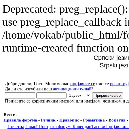
Deprecated: preg_replace():
use preg_replace_callback i
/home/vokab/public_html/f
runtime-created function on
Српски јези
Srpski jez
Добро дошли,
Гост
. Молимо вас
пријавите се
или се
региструј
Да ли сте изгубили ваш
активациони e-mail?
Пријавите се корисничким именом или имејлом, лозинком и 
Вести
:
Правила форума
-
Речник
-
Правопис
-
Граматика
-
Вокатив
Почетна
Помоћ
Претрага форума
Календар
Тагови
Пријављив