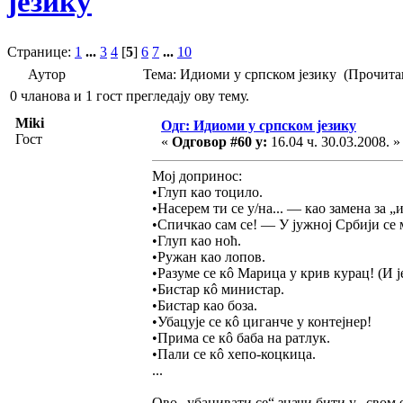
језику
Странице:
1
...
3
4
[
5
]
6
7
...
10
Аутор
Тема: Идиоми у српском језику (Прочита
0 чланова и 1 гост прегледају ову тему.
Miki
Одг: Идиоми у српском језику
Гост
«
Одговор #60 у:
16.04 ч. 30.03.2008. »
Мој допринос:
•Глуп као тоцило.
•Насерем ти се у/на... — као замена за „из
•Спичкао сам се! — У јужној Србији се 
•Глуп као ноћ.
•Ружан као лопов.
•Разуме се кô Марица у крив курац! (И ј
•Бистар кô министар.
•Бистар као боза.
•Убацује се кô циганче у контејнер!
•Прима се кô баба на ратлук.
•Пали се кô хепо-коцкица.
...
Ово „убацивати се“ значи бити у „свом 