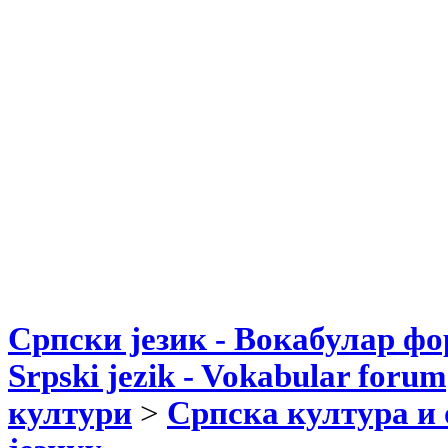
Српски језик - Вокабулар ф
Srpski jezik - Vokabular forum
култури
>
Српска култура и 