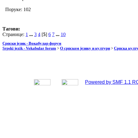
Поруке: 102
Тагови:
Странице:
1
...
3
4
[
5
]
6
7
...
10
Српски језик - Вокабулар форум
Srpski jezik - Vokabular forum
>
О српском језику и култури
>
Српска култу
Powered by SMF 1.1 R