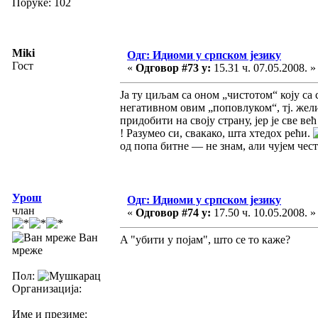
Поруке: 102
Miki
Одг: Идиоми у српском језику
Гост
«
Одговор #73 у:
15.31 ч. 07.05.2008. »
Ја ту циљам са оном „чистотом“ коју с
негативном овим „поповлуком“, тј. жели 
придобити на своју страну, јер је све ве
! Разумео си, свакако, шта хтедох рећи.
од попа битне — не знам, али чујем чес
Урош
Одг: Идиоми у српском језику
члан
«
Одговор #74 у:
17.50 ч. 10.05.2008. »
Ван
A "убити у појам", што се то каже?
мреже
Пол:
Организација:
Име и презиме: