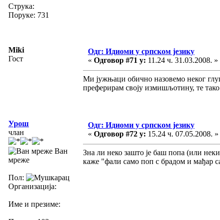
Струка:
Поруке: 731
Miki
Одг: Идиоми у српском језику
Гост
«
Одговор #71 у:
11.24 ч. 31.03.2008. »
Ми јужњаци обично назовемо неког глуп
преферирам своју измишљотину, те тако 
Урош
Одг: Идиоми у српском језику
члан
«
Одговор #72 у:
15.24 ч. 07.05.2008. »
Ван
Зна ли неко зашто је баш попа (или нек
мреже
каже "фали само поп с брадом и мађар с
Пол:
Организација:
Име и презиме: