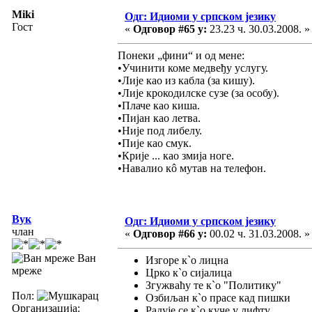
Miki
Одг: Идиоми у српском језику
Гост
«
Одговор #65 у:
23.23 ч. 30.03.2008. »
Понеки „фини“ и од мене:
•Учинити коме медвеђу услугу.
•Лије као из кабла (за кишу).
•Лије крокодилске сузе (за особу).
•Плаче као киша.
•Пијан као летва.
•Није под либелу.
•Пије као смук.
•Крије ... као змија ноге.
•Навалио кô мутав на телефон.
Вук
Одг: Идиоми у српском језику
члан
«
Одговор #66 у:
00.02 ч. 31.03.2008. »
Ван
Изгоре к`о лицна
мреже
Црко к`о сијалица
Згужваћу те к`о "Политику"
Пол:
Озбиљан к`о прасе кад пишки
Организација:
Радује се к`о куче у лифту