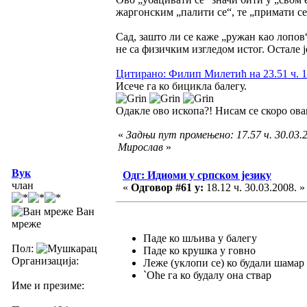
жаргонским „палити се“, те „примати се
Сад, зашто ли се каже „ружан као лопов
не са физичким изгледом истог. Остале
Цитирано: Филип Милетић на 23.51 ч. 1
Исече га ко бицикла балегу.
Одакле ово ископа?! Нисам се скоро ова
«
Задњи пут промењено: 17.57 ч. 30.03.2
Мирослав
»
Вук
Одг: Идиоми у српском језику
члан
«
Одговор #61 у:
18.12 ч. 30.03.2008. »
Ван
мреже
Паде ко шљива у балегу
Пол:
Паде ко крушка у говно
Организација:
Леже (уклопи се) ко будали шамар
`Оће га ко будалу она ствар
Име и презиме: