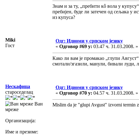
Знам и за ту, „пребити кô вола у купусу“
пребијен, буде ли затечен од сељака у и
из купуса?
Miki
Одг: Идиоми у српском језику
Гост
«
Одговор #69 у:
03.47 ч. 31.03.2008. »
Како ли вам је промакао „глупи Август“ 
смотали/згазили, манули, бивали луди, л
Нескафица
Одг: Идиоми у српском језику
староседелац
«
Одговор #70 у:
04.57 ч. 31.03.2008. »
Ван
Mislim da je "glupi Avgust" izvorni termin 
мреже
Организација:
Име и презиме: