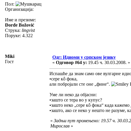
Пол:
Организација:
Име и презиме:
Đorđe Božović
Струка:
lingvist
Поруке: 4.322
Miki
Одг: Идиоми у српском језику
Гост
«
Одговор #64 у:
19.45 ч. 30.03.2008. »
Испашће да знам само ове вулгарне идио
•сере кô фока,
али побројали сте оне „фине“.
Н
Уме ли неко да објасни:
•зашто се тера во у купус?
•зашто неко „сере кô фока“ када кажемо
•зашто, ако се неко у нешто не разуме, 
«
Задњи пут промењено: 19.57 ч. 30.03.2
Мирослав
»