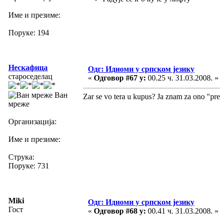
Име и презиме:
Поруке: 194
Нескафица
Одг: Идиоми у српском језику
староседелац
«
Одговор #67 у:
00.25 ч. 31.03.2008. »
Ван
Zar se vo tera u kupus? Ja znam za ono "preb
мреже
Организација:
Име и презиме:
Струка:
Поруке: 731
Miki
Одг: Идиоми у српском језику
Гост
«
Одговор #68 у:
00.41 ч. 31.03.2008. »