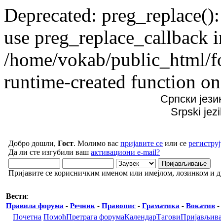
Deprecated: preg_replace():
use preg_replace_callback i
/home/vokab/public_html/f
runtime-created function on
Српски јези
Srpski jez
Добро дошли,
Гост
. Молимо вас
пријавите се
или се
региструј
Да ли сте изгубили ваш
активациони e-mail?
Пријавите се корисничким именом или имејлом, лозинком и 
Вести
:
Правила форума
-
Речник
-
Правопис
-
Граматика
-
Вокатив
Почетна
Помоћ
Претрага форума
Календар
Тагови
Пријављив