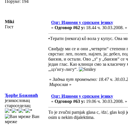
Поруке: 194
Miki
Одг: Идиоми у српском језику
Гост
«
Одговор #62 у:
18.44 ч. 30.03.2008. »
•Tерати (некога) кô вола у купус. Ова ми
Свиђају ми се и они „четврти“ степени 
сврстао: леп, полеп, најлеп, ја; дебел, по
банзов, и остали. Ово „з“ у „банзов“ се 
један глас. Као клинци смо за класичну
„,цз’игу-лигу“.
«
Задњи пут промењено: 18.47 ч. 30.03.2
Мирослав
»
Ђорђе Божовић
Одг: Идиоми у српском језику
језикословац
«
Одговор #63 у:
19.06 ч. 30.03.2008. »
староседелац
To je zvučni parnjak glasa c, /dz/, glas koj
Ван
osim u nekim dijalektima.
мреже