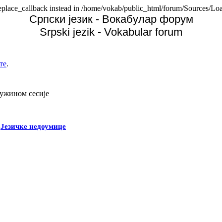
replace_callback instead in /home/vokab/public_html/forum/Sources/Loa
Српски језик - Вокабулар форум
Srpski jezik - Vokabular forum
те
.
дужином сесије
-
Језичке недоумице