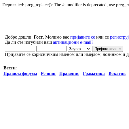
Deprecated: preg_replace(): The /e modifier is deprecated, use preg_
Добро дошли,
Гост
. Молимо вас
пријавите се
или се
региструј
Да ли сте изгубили ваш
активациони e-mail?
Пријавите се корисничким именом или имејлом, лозинком и 
Вести
:
Правила форума
-
Речник
-
Правопис
-
Граматика
-
Вокатив