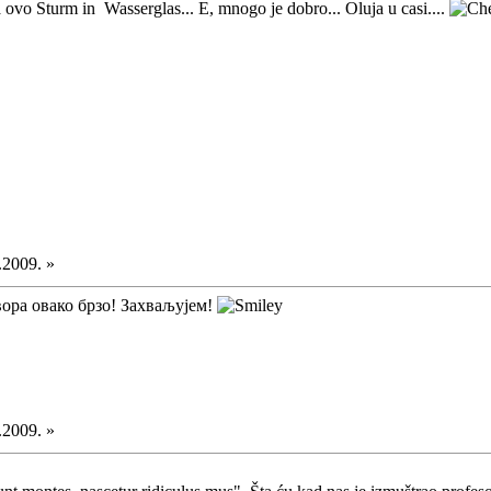
ovo Sturm in Wasserglas... E, mnogo je dobro... Oluja u casi....
.2009. »
ора овако брзо! Захваљујем!
.2009. »