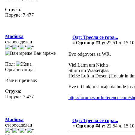
Струка:
Поруке: 7.477
Madiuxa
Одг: Тресла се гора...
староседелац
«
Одговор #3 у:
22.51 ч. 15.10
Ван мреже
Evo odgovora sa WR.
Пол:
Viel Lärm um Nichts.
Организација:
Sturm im Wasserglas.
Heiße Luft in Dosen (Hot air in tin
Име и презиме:
Eve ti i link, u slucaju da bude jos
Струка:
Поруке: 7.477
http://forum.wordreference.com/
Madiuxa
Одг: Тресла се гора...
староседелац
«
Одговор #4 у:
22.54 ч. 15.10