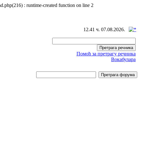
d.php(216) : runtime-created function on line 2
12.41 ч. 07.08.2026.
Помоћ за претрагу речника
Вокабулара