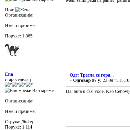
Meni samo pada na pamet "parturiun
Пол:
Организација:
Име и презиме:
Поруке: 1.865
Ena
Одг: Тресла се гора...
староседелац
«
Одговор #7 у:
23.09 ч. 15.10
Ван мреже
Da, bura u čaši vode. Kao Čehovl
Организација:
Име и презиме:
Струка:
filolog
Поруке: 1.114