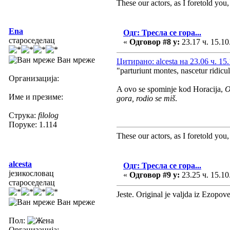
These our actors, as I foretold you, w
Ena
Одг: Тресла се гора...
староседелац
«
Одговор #8 у:
23.17 ч. 15.10
Ван мреже
Цитирано: alcesta на 23.06 ч. 15
"parturiunt montes, nascetur ridicu
Организација:
A ovo se spominje kod Horacija,
O
Име и презиме:
gora, rodio se miš
.
Струка:
filolog
Поруке: 1.114
These our actors, as I foretold you, w
alcesta
Одг: Тресла се гора...
језикословац
«
Одговор #9 у:
23.25 ч. 15.10
староседелац
Jeste. Original je valjda iz Ezopov
Ван мреже
Пол:
Организација: