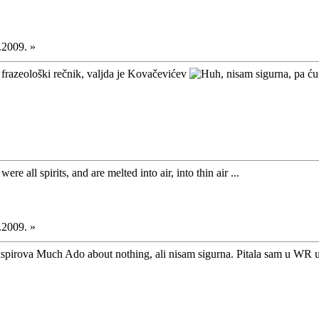
.2009. »
 frazeološki rečnik, valjda je Kovačevićev
, nisam sigurna, pa ć
ere all spirits, and are melted into air, into thin air ...
.2009. »
pirova Much Ado about nothing, ali nisam sigurna. Pitala sam u WR u