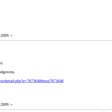
.2009. »
s)
 odgovora.
showthread.php?p=7873648#post7873648
.2009. »