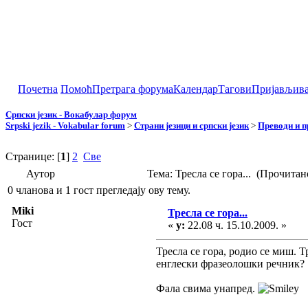
Почетна
Помоћ
Претрага форума
Календар
Тагови
Пријављив
Српски језик - Вокабулар форум
Srpski jezik - Vokabular forum
>
Страни језици и српски језик
>
Преводи и 
Странице: [
1
]
2
Све
Аутор
Тема: Тресла се гора... (Прочитан
0 чланова и 1 гост прегледају ову тему.
Miki
Тресла се гора...
Гост
«
у:
22.08 ч. 15.10.2009. »
Тресла се гора, родио се миш. 
енглески фразеолошки речник?
Фала свима унапред.