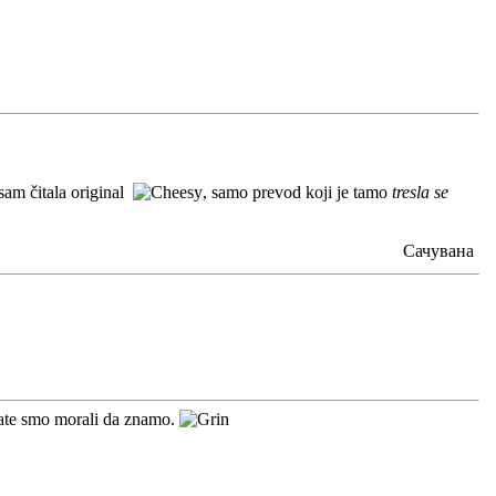
sam čitala original
, samo prevod koji je tamo
tresla se
Сачувана
citate smo morali da znamo.