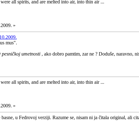
ere all spirits, and are melted into air, into thin air ...
.2009. »
.10.2009.
lus mus".
 pesničkoj umetnosti
, ako dobro pamtim, zar ne ? Doduše, naravno, ni
ere all spirits, and are melted into air, into thin air ...
.2009. »
e basne, u Fedrovoj verziji. Razume se, nisam ni ja čitala original, ali 