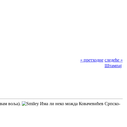
« претходне
следеће »
Штампај
 вам воља).
Има ли неко можда Ковачевићев Српско-