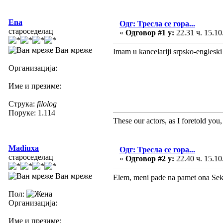
Ena
Одг: Тресла се гора...
староседелац
«
Одговор #1 у:
22.31 ч. 15.10
Ван мреже
Imam u kancelariji srpsko-engleski
Организација:
Име и презиме:
Струка:
filolog
Поруке: 1.114
These our actors, as I foretold you, w
Madiuxa
Одг: Тресла се гора...
староседелац
«
Одговор #2 у:
22.40 ч. 15.10
Ван мреже
Elem, meni pade na pamet ona Seks
Пол:
Организација:
Име и презиме: