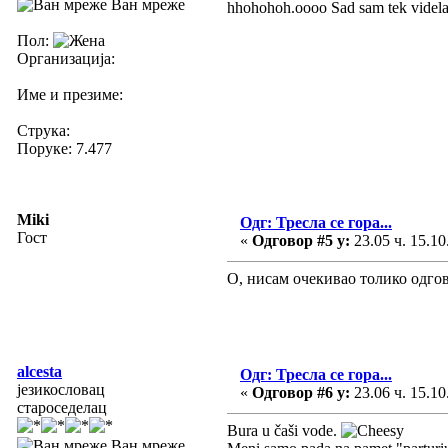
Ван мреже
hhohohoh.oooo Sad sam tek videla 
Пол:
Организација:
Име и презиме:
Струка:
Поруке: 7.477
Miki
Одг: Тресла се гора...
Гост
«
Одговор #5 у:
23.05 ч. 15.10
О, нисам очекивао толико одгов
alcesta
Одг: Тресла се гора...
језикословац
«
Одговор #6 у:
23.06 ч. 15.10
староседелац
Bura u čaši vode.
Ван мреже