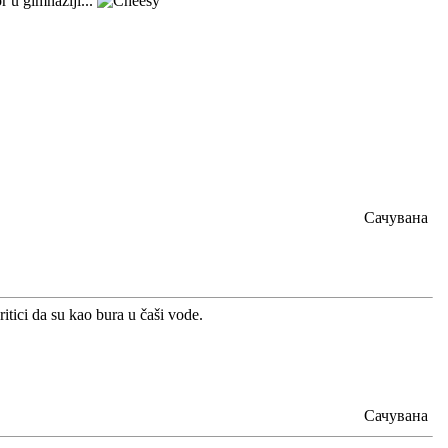
r u gimnaziji...
Сачувана
itici da su kao bura u čaši vode.
Сачувана