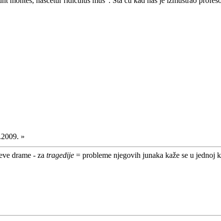
t montes, nascetur ridiculus mus". Šta ću kad nas je izmuštrao profeso
.2009. »
jeve drame - za
tragedije
= probleme njegovih junaka kaže se u jednoj kr