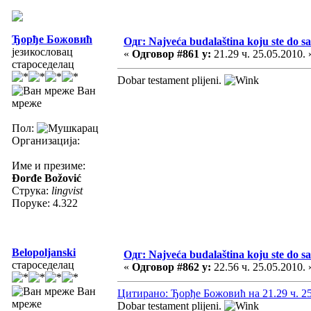
Ђорђе Божовић
Одг: Najveća budalaština koju ste do sa
језикословац
«
Одговор #861 у:
21.29 ч. 25.05.2010. 
староседелац
Dobar testament plijeni.
Ван
мреже
Пол:
Организација:
Име и презиме:
Đorđe Božović
Струка:
lingvist
Поруке: 4.322
Belopoljanski
Одг: Najveća budalaština koju ste do sa
староседелац
«
Одговор #862 у:
22.56 ч. 25.05.2010. 
Ван
Цитирано: Ђорђе Божовић на 21.29 ч. 25
мреже
Dobar testament plijeni.