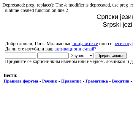
Deprecated: preg_replace(): The /e modifier is deprecated, use preg
: runtime-created function on line 2
Српски јези
Srpski jez
Добро дошли,
Гост
. Молимо вас
пријавите се
или се
региструј
Да ли сте изгубили ваш
активациони e-mail?
Пријавите се корисничким именом или имејлом, лозинком и 
Вести
:
Правила форума
-
Речник
-
Правопис
-
Граматика
-
Вокатив