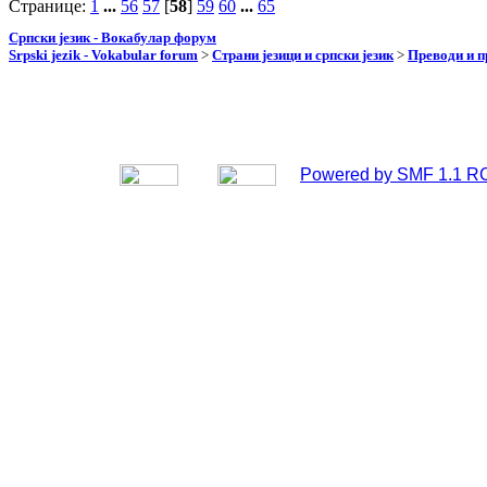
Странице:
1
...
56
57
[
58
]
59
60
...
65
Српски језик - Вокабулар форум
Srpski jezik - Vokabular forum
>
Страни језици и српски језик
>
Преводи и 
Powered by SMF 1.1 R