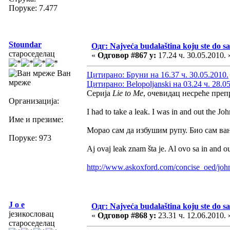
Поруке: 7.477
Stoundar
Одг: Najveća budalaština koju ste do sa
староседелац
«
Одговор #867 у:
17.24 ч. 30.05.2010. 
Ван
Цитирано: Бруни на 16.37 ч. 30.05.2010.
мреже
Цитирано: Belopoljanski на 03.24 ч. 28.0
Серија
Lie to Me
, очевидац несреће преп
Организација:
I had to take a leak. I was in and out the Jo
Име и презиме:
Морао сам да избушим рупу. Био сам ван
Поруке: 973
Aj ovaj leak znam šta je. Al ovo sa in and ou
http://www.askoxford.com/concise_oed/jo
J o e
Одг: Najveća budalaština koju ste do sa
језикословац
«
Одговор #868 у:
23.31 ч. 12.06.2010. 
староседелац