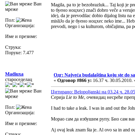
Ван
Magila, pa to je bezobrazluk... Taj koji je 
мреже
to буено ноцхес) znači dobro veče a veruje
ide), da je prevodilac dobio dijalog listu na
Пол:
misliJo da je буено ноцхес neko ime... Hebig
Организација:
prevodi, nego i sa kulturom, običajima, pa p
Име и презиме:
Струка:
Поруке: 7.477
Madiuxa
Одг: Najveća budalaština koju ste do sa
староседелац
«
Одговор #866 у:
16.37 ч. 30.05.2010. 
Ван
Цитирано: Belopoljanski на 03.24 ч. 28.0
мреже
Серија
Lie to Me
, очевидац несреће преп
Пол:
I had to take a leak. I was in and out the Jo
Организација:
Морао сам да избушим рупу. Био сам ван
Име и презиме:
Aj ovaj leak znam šta je. Al ovo sa in and ou
Струка: