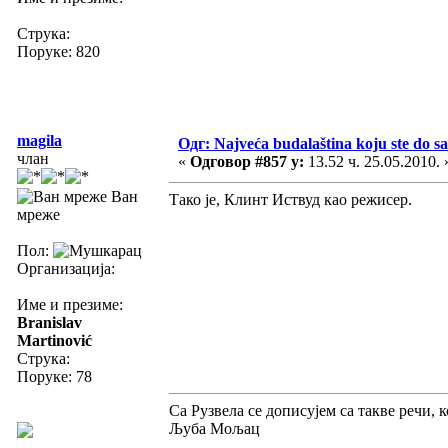
Струка:
Поруке: 820
magila
Одг: Najveća budalaština koju ste do sa
члан
«
Одговор #857 у:
13.52 ч. 25.05.2010. 
Ван
Тако је, Клинт Иствуд као режисер.
мреже
Пол:
Организација:
Име и презиме:
Branislav
Martinović
Струка:
Поруке: 78
Са Рузвела се дописујем са такве речи, 
Љуба Мољац