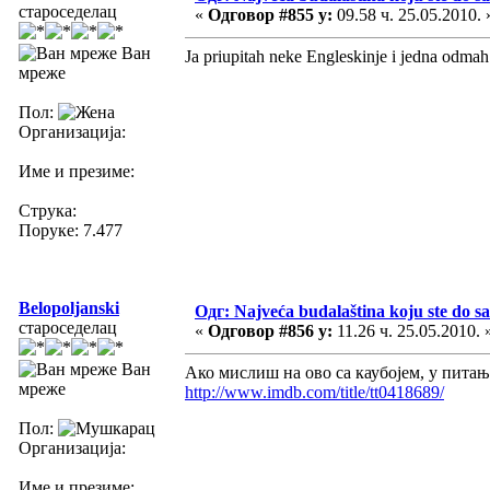
староседелац
«
Одговор #855 у:
09.58 ч. 25.05.2010. 
Ван
Ja priupitah neke Engleskinje i jedna odmah 
мреже
Пол:
Организација:
Име и презиме:
Струка:
Поруке: 7.477
Belopoljanski
Одг: Najveća budalaština koju ste do sa
староседелац
«
Одговор #856 у:
11.26 ч. 25.05.2010. 
Ван
Ако мислиш на ово са каубојем, у питању 
мреже
http://www.imdb.com/title/tt0418689/
Пол:
Организација:
Име и презиме: