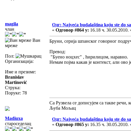
magila
Одг: Najveća budalaština koju ste do sa
члан
«
Одговор #864 у:
16.18 ч. 30.05.2010. 
Ван
Бруни, серија шпанског говорног подруч
мреже
Превод:
Пол:
"Буено ноцхес" , ћирилицом, наравно.
Организација:
Немам појма какав је контекст, али ово је
Име и презиме:
Branislav
Martinović
Струка:
Поруке: 78
Са Рузвела се дописујем са такве речи, 
Љуба Мољац
Madiuxa
Одг: Najveća budalaština koju ste do sa
староседелац
«
Одговор #865 у:
16.35 ч. 30.05.2010. 