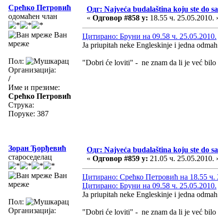
Срећко Петровић
Одг: Najveća budalaština koju ste do sa
одомаћен члан
«
Одговор #858 у:
18.55 ч. 25.05.2010. 
Ван
Цитирано: Бруни на 09.58 ч. 25.05.2010.
мреже
Ja priupitah neke Engleskinje i jedna odmah 
Пол:
"Dobri će loviti" - ne znam da li je već bil
Организација:
/
Име и презиме:
Срећко Петровић
Струка:
Поруке: 387
Зоран Ђорђевић
Одг: Najveća budalaština koju ste do sa
староседелац
«
Одговор #859 у:
21.05 ч. 25.05.2010. 
Ван
Цитирано: Срећко Петровић на 18.55 ч. 
мреже
Цитирано: Бруни на 09.58 ч. 25.05.2010.
Ja priupitah neke Engleskinje i jedna odmah 
Пол:
Организација:
"Dobri će loviti" - ne znam da li je već bilo 