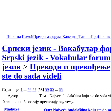
Почетна
Помоћ
Претрага форума
Календар
Тагови
Пријављив
Српски језик - Вокабулар ф
Srpski jezik - Vokabular forum
језик
>
Преводи и превођење
ste do sada videli
Странице:
1
...
56
57
[
58
]
59
60
...
65
Аутор
Тема: Najveća budalaština koju ste do sada
0 чланова и 3 гостију прегледају ову тему.
Madiuxa
Одг: Najveća budalaština koju ste do sa