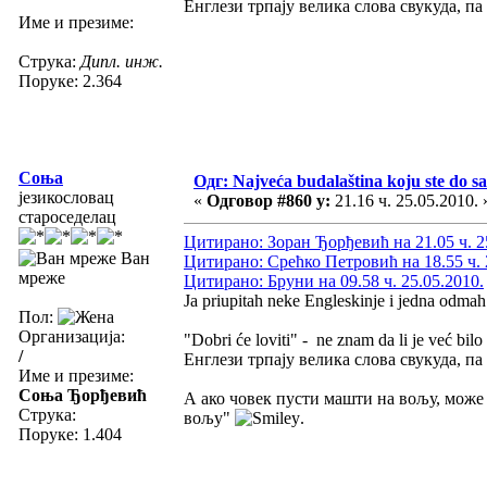
Енглези трпају велика слова свукуда, п
Име и презиме:
Струка:
Дипл. инж.
Поруке: 2.364
Соња
Одг: Najveća budalaština koju ste do sa
језикословац
«
Одговор #860 у:
21.16 ч. 25.05.2010. 
староседелац
Цитирано: Зоран Ђорђевић на 21.05 ч. 2
Ван
Цитирано: Срећко Петровић на 18.55 ч. 
мреже
Цитирано: Бруни на 09.58 ч. 25.05.2010.
Ja priupitah neke Engleskinje i jedna odmah 
Пол:
Организација:
"Dobri će loviti" - ne znam da li je već bilo 
/
Енглези трпају велика слова свукуда, п
Име и презиме:
Соња Ђорђевић
А ако човек пусти машти на вољу, може 
Струка:
вољу"
.
Поруке: 1.404