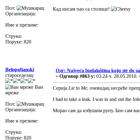
Пол:
Кад нисам пао са столице!
Организација:
Име и презиме:
Струка:
Поруке: 820
Belopoljanski
Одг: Najveća budalaština koju ste do sa
староседелац
«
Одговор #863 у:
03.24 ч. 28.05.2010. 
Ван
Серија
Lie to Me
, очевидац несреће преп
мреже
I had to take a leak. I was in and out the Jo
Пол:
Организација:
Морао сам да избушим рупу. Био сам ван
Име и презиме:
Струка:
Поруке: 820