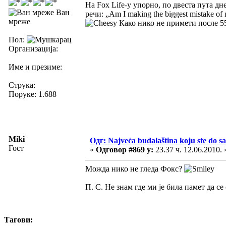
На Fox Life-у упорно, по двеста пута дн
Ван
речи: „Am I making the biggest mistake o
мреже
Како нико не примети после 55
Пол:
Организација:
Име и презиме:
Струка:
Поруке: 1.688
Miki
Одг: Najveća budalaština koju ste do sa
Гост
«
Одговор #869 у:
23.37 ч. 12.06.2010. 
Можда нико не гледа Фокс?
П. С. Не знам где ми је била памет да с
Тагови: