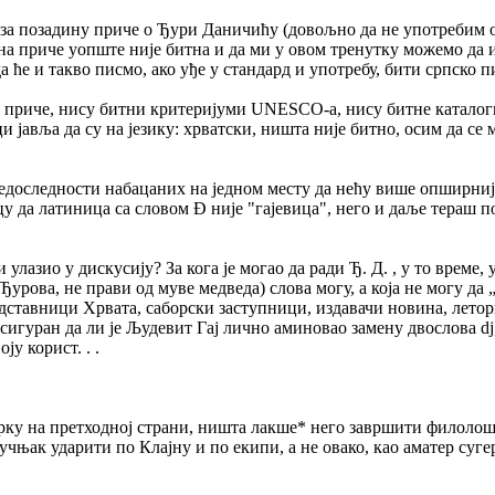
 за позадину приче о Ђури Даничићу (довољно да не употребим 
на приче уопште није битна и да ми у овом тренутку можемо да 
а ће и такво писмо, ако уђе у стандард и употребу, бити српско 
 приче, нису битни критеријуми UNESCO-a, нису битне каталогиз
ици јавља да су на језику: хрватски, ништа није битно, осим да се
едоследности набацаних на једном месту да нећу више опширније 
 да латиница са словом Đ није "гајевица", него и даље тераш по 
улазио у дискусију? За кога је могао да ради Ђ. Д. , у то време, у
Ђурова, не прави од муве медведа) слова могу, а која не могу да 
ставници Хрвата, саборски заступници, издавачи новина, летори
 сигуран да ли је Људевит Гај лично аминовао замену двослова dj
ју корист. . .
арку на претходној страни, ништа лакше* него завршити филолош
учњак ударити по Клајну и по екипи, а не овако, као аматер суге