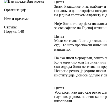
Ван мреже
Цитат
Знам, Радашине, и за арабицу и
Организација:
понављам да историјска позади
на једном светском алфабету и д
Име и презиме:
Није битна историјска позадина
Струка:
за све сајтове на Гајевој латин
Поруке: 148
Цитат
Мало ме глава боли од толико н
суд. То што прескачеш чињеницу
направио.
Па ако ниси меродаван, зашто си 
Ко је одлучио која Ђурина (или 
сви одреда били легитимни пред
Искрено речно, ја једино нисам
институције, доносе одлуке у сво
Цитат
Уосталом, као што сам рекао Д
научних радова, па лепо као стр
школовали. . .