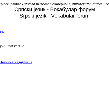
replace_callback instead in /home/vokab/public_html/forum/Sources/Loa
Српски језик - Вокабулар форум
Srpski jezik - Vokabular forum
те
.
дужином сесије
-
Језичке недоумице