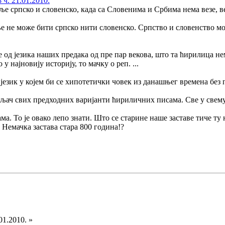
 ч. 21.01.2010.
авље српско и словенско, када са Словенима и Србима нема везе, ве
е не може бити српско нити словенско. Српство и словенство м
кује од језика наших предака од пре пар векова, што та ћирилица н
 у најновију историју, то мачку о реп. ...
 језик у којем би се хипотетички човек из данашњег времена без
вљач свих предходних варијанти ћириличних писама. Све у свему
ама. То је овако лепо знати. Што се старине наше заставе тиче ту
 Немачка застава стара 800 година!?
01.2010. »