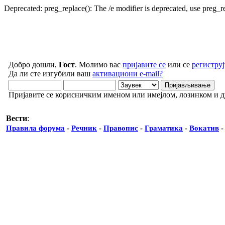
Deprecated: preg_replace(): The /e modifier is deprecated, use preg_
Добро дошли,
Гост
. Молимо вас
пријавите се
или се
региструј
Да ли сте изгубили ваш
активациони e-mail?
Пријавите се корисничким именом или имејлом, лозинком и 
Вести
:
Правила форума
-
Речник
-
Правопис
-
Граматика
-
Вокатив