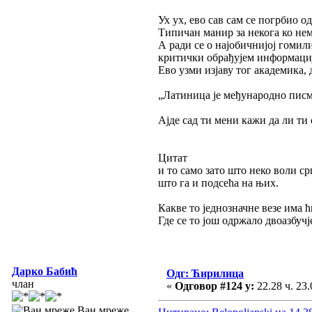
Ух ух, ево сав сам се погрбио 
Типичан манир за некога ко нема
А ради се о најобичнијој гомили
критички обрађујем информације
Ево узми изјаву тог академика, 
„Латиница је међународно писмо
Ајде сад ти мени кажи да ли ти с
Цитат
и то само зато што неко воли ср
што га и подсећа на њих.
Какве то једнозначне везе има 
Где се то још одржало двоазбучј
Дарко Бабић
Одг: Ћирилица
члан
«
Одговор #124 у:
22.28 ч. 23.
Ван мреже