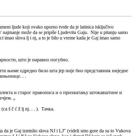
umem ljude koji ovako uporno tvrde da je latinica isključivo
ca' najmanje može da se pripiše Ljudevitu Gaju. Nije u pitanju samo
 imao slova lj i nj, a to je bilo u vreme kada je Gaj imao samo
рности, што је наравно погубно.
нити њиме одредио било шта јер није био представник ниједне
чињенице. . .
дијалекта и старог правописа и о прихватању штокавштине и
чјем. „
 č ć ž lj nj. . . ). Тачка.
nja da je Gaj izmislio slova NJ i LJ" (videli smo gore da su to Vukova