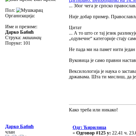
Цитирано: Belopoljanski на 14.38
... Због чега је српско правосл
Пол:
Организација:
Није добар пример. Православљ
Име и презиме:
Цитат
Дарко Бабић
... А то што се тај језик разли
Струка:
машинац
„одувечне“ категорије стају само
Поруке: 101
Не пада ми на памет нити један
Вуковица је само правни наста
Вексилологија је наука о застав
државама. Шта ти мислиш, да је
Како треба или никако!
Дарко Бабић
Одг: Ћирилица
члан
«
Одговор #125 у:
22.41 ч. 23.