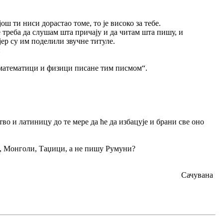
ош ти ниси дорастао томе, то је високо за тебе.
не треба да слушам шта причају и да читам шта пишу, и
јер су им поделили звучне титуле.
:
у математици и физици писане тим писмом“.
во и латиницу до те мере да ће да избацује и брани све оно
и, Монголи, Таџици, а не пишу Румуни?
Сачувана