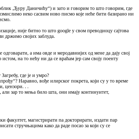
облик „Ђуру Даничићу“) и зато и говорим то што говорим, где
измислимо неко сасвим ново писмо које неће бити базирано ни
писмо.
ације, није битно то што googlе у свом преводиоцу сајтова
 ми држимо својих заблуда.
одговарати, а има овде и меродавнијих од мене да дају свој
истом, на то нећу ни да се враћам јер сам своју поенту
 Загребу, где је и умро?
„прођу“? Наравно, вође илирског покрета, који су у то време
, цензори. . .
, али зар то мења било шта, они имају континуитет,
ки факултет, магистрирати па докторирати, издати пар
рисати стручњацима како да раде посао за који су се