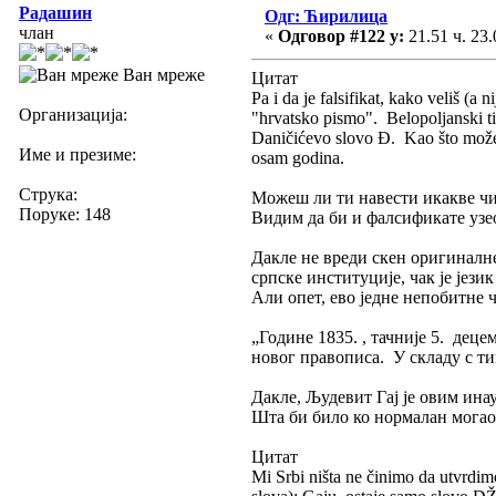
Радашин
Одг: Ћирилица
члан
«
Одговор #122 у:
21.51 ч. 23.
Ван мреже
Цитат
Pa i da je falsifikat, kako veliš (
Организација:
"hrvatsko pismo". Belopoljanski ti
Daničićevo slovo Đ. Kao što možemo
Име и презиме:
osam godina.
Струка:
Можеш ли ти навести икакве ч
Поруке: 148
Видим да би и фалсификате узео
Дакле не вреди скен оригиналне
српске институције, чак је јези
Али опет, ево једне непобитне
„Године 1835. , тачније 5. дец
новог правописа. У складу с т
Дакле, Људевит Гај је овим инауг
Шта би било ко нормалан могао
Цитат
Mi Srbi ništa ne činimo da utvrdimo