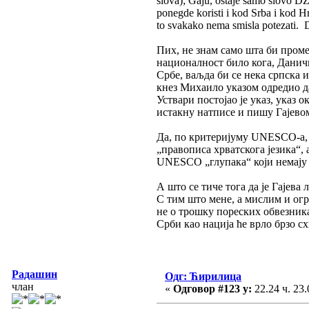
slova); Gaju, ostaje samo slovo DŽ
ponegde koristi i kod Srba i kod H
to svakako nema smisla potezati. D
Пих, не знам само шта би проме
националност било кога, Даничића
Србе, ваљда би се нека српска 
кнез Михаило указом одредио д
Уствари постојао је указ, указ
истакну натписе и пишу Гајево
Да, по критеријуму UNESCO-a, д
„правописа хрватскога језика“,
UNESCO „глупака“ који немају по
А што се тиче тога да је Гајева
С тим што мене, а мислим и огр
не о трошку пореских обвезник
Срби као нација ће врло брзо сх
Радашин
Одг: Ћирилица
члан
«
Одговор #123 у:
22.24 ч. 23.