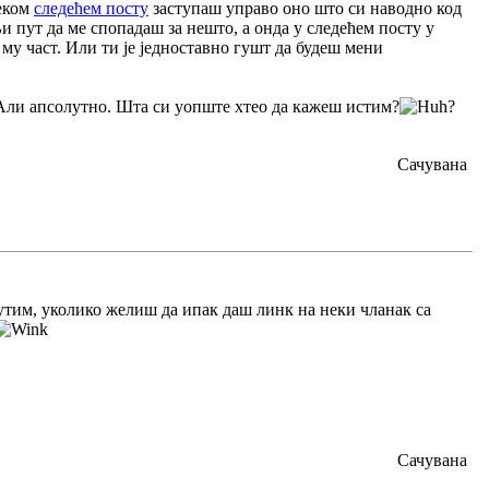
неком
следећем посту
заступаш управо оно што си наводно код
и пут да ме спопадаш за нешто, а онда у следећем посту у
му част. Или ти је једноставно гушт да будеш мени
 Али апсолутно. Шта си уопште хтео да кажеш истим?
?
Сачувана
утим, уколико желиш да ипак даш линк на неки чланак са
Сачувана