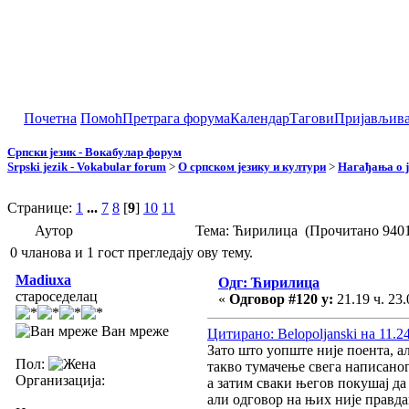
Почетна
Помоћ
Претрага форума
Календар
Тагови
Пријављив
Српски језик - Вокабулар форум
Srpski jezik - Vokabular forum
>
О српском језику и култури
>
Нагађања о ј
Странице:
1
...
7
8
[
9
]
10
11
Аутор
Тема: Ћирилица (Прочитано 9401
0 чланова и 1 гост прегледају ову тему.
Madiuxa
Одг: Ћирилица
староседелац
«
Одговор #120 у:
21.19 ч. 23.
Ван мреже
Цитирано: Belopoljanski на 11.24
Зато што уопште није поента, ал
Пол:
такво тумачење свега написаног
Организација:
а затим сваки његов покушај да
али одговор на њих није правд