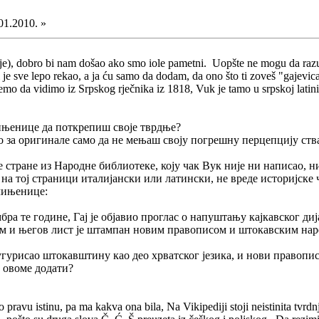
01.2010. »
a nije), dobro bi nam došao ako smo iole pametni. Uopšte ne mogu da raz
 je sve lepo rekao, a ja ću samo da dodam, da ono što ti zoveš "gajevi
 da vidimo iz Srpskog rječnika iz 1818, Vuk je tamo u srpskoj latinici
ињенице да поткрепиш своје тврдње?
 за оригинале само да не мењаш своју погрешну перцепцију ства
 стране из Народне библиотеке, коју чак Вук није ни написао, 
к на тој страници италијански или латински, не вреде историјске 
 чињенице:
ембра те године, Гај је објавио проглас о напуштању кајкавског 
им и његов лист је штампан новим правописом и штокавским наре
урисао штокавштину као део хрватског језика, и нови правопис (са š
 овоме додати?
 pravu istinu, pa ma kakva ona bila, Na Vikipediji stoji neistinita tvrd