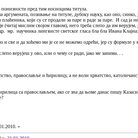
од понизности пред тим носиоцима титула.
 аргумената, позивање на титуле, дубоку науку, као оно, синко, ј
 плаћеника, који су се продали за паре и раде за паре. И сад ја 
 (читај мислим својом главом), него треба слепо да им верујем, 
др. мр. научника лингвисте светског гласа бла бла Ивана Клајна
 и све и да хоћемо ми је се не можемо одрећи, јер су формуле 
лепо верујеш у ово, или о чему се ради, јако ме занима. . .
пство, православље и ћирилицу, а не воли хрватство, католичанст
ћирилица са православљем, ако се зна да њоме данас пишу Казас
е?
01.2010. »