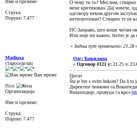
Име и презиме:
О чему ти то? Мислим, стварно 
мене критиковао. Дај човече, од
Струка:
одговору неком другом заступаш
Поруке: 7.477
антипротиван? Стварно те не к
ПС:Заправо, што више читам ова
Или није ни важно, битно је да 
«
Задњи пут промењено: 21.28 ч
Madiuxa
Одг: Ћирилица
староседелац
«
Одговор #121 у:
21.25 ч. 23.
Ван мреже
Цитат
Šta je bre s ovim linkom? Da li to j
Пол:
Директни линкови са Википедије
Организација:
Википедије, провуци га кроз
ht
Име и презиме:
Струка:
Поруке: 7.477