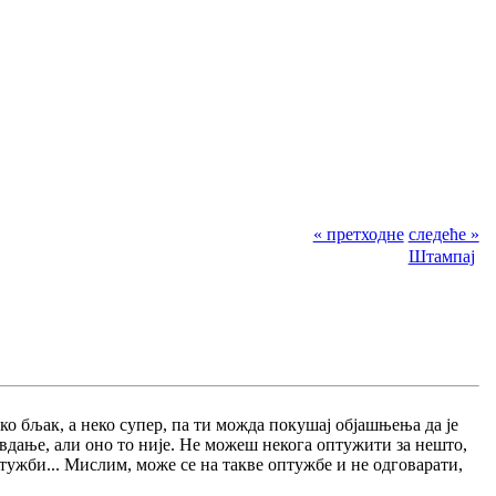
« претходне
следеће »
Штампај
еко бљак, а неко супер, па ти можда покушај објашњења да је
авдање, али оно то није. Не можеш некога оптужити за нешто,
птужби... Мислим, може се на такве оптужбе и не одговарати,