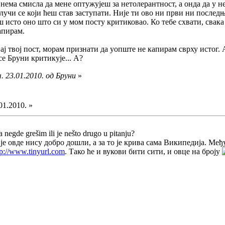
нема смисла да мене оптужујеш за нетолерантност, а онда да у 
лучи се који ћеш став заступати. Није ти ово ни први ни последњ
 исто оно што си у мом посту критиковао. Ко тебе схвати, свака 
апирам.
ј твој пост, морам признати да уопште не капирам сврху истог.
се Бруни критикује... А?
. 23.01.2010. од Бруни
»
01.2010. »
a negde grešim ili je nešto drugo u pitanju?
 овде нису добро дошли, а за то је крива сама Википедија. Међ
tp://www.tinyurl.com
. Тако ће и вукови бити сити, и овце на броју