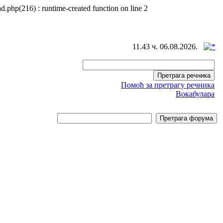
d.php(216) : runtime-created function on line 2
11.43 ч. 06.08.2026.
Помоћ за претрагу речника
Вокабулара