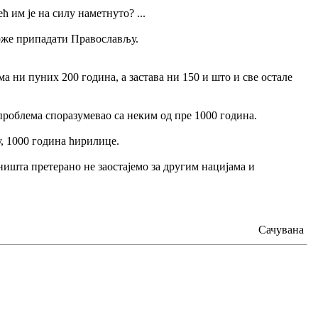
ћ им је на силу наметнуто? ...
оже припадати Православљу.
ема ни пуних 200 година, а застава ни 150 и што и све остале
 проблема споразумевао са неким од пре 1000 година.
, 1000 година ћирилице.
 ништа претерано не заостајемо за другим нацијама и
Сачувана