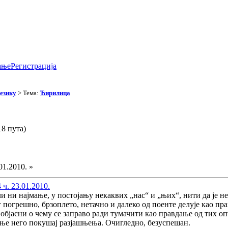
ање
Регистрација
езику
> Тема:
Ћирилица
8 пута)
01.2010. »
 ч. 23.01.2010.
и ни најмање, у постојању некаквих „нас“ и „њих“, нити да је н
 погрешно, брзоплето, нетачно и далеко од поенте делује као пр
 објасни о чему се заправо ради тумачити као правдање од тих о
ање него покушај разјашњења. Очигледно, безуспешан.