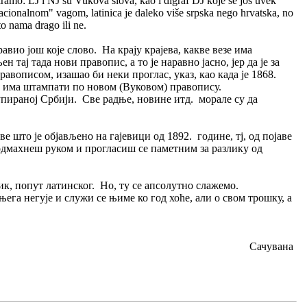
iramo: LJ i NJ su Vukova slova, kao i digraf DJ koje se još uvek
acionalnom" vagom, latinica je daleko više srpska nego hrvatska, no
to nama drago ili ne.
вио још које слово. На крају крајева, какве везе има
 тај тада нови правопис, а то је наравно јасно, јер да је за
вописом, изашао би неки проглас, указ, као када је 1868.
е има штампати по новом (Вуковом) правопису.
упираној Србији. Све радње, новине итд. морале су да
 што је објављено на гајевици од 1892. године, тј, од појаве
 одмахнеш руком и прогласиш се паметним за разлику од
език, попут латинског. Но, ту се апсолутно слажемо.
ега негује и служи се њиме ко год хоће, али о свом трошку, а
Сачувана