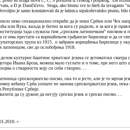
, pošto su druga slova Č, Ć, Š preuzeta iz češkog i poljskog. Da rezim
rvata, a Đ je Daničićevo. Stoga, ako bismo sve to hteli da izvagamo "n
ovoljno je samo konstatovati da je latinica srpskohrvatsko pismo, bilo 
нило неко сензационално откриће да је неки Србин или Чех напра
 или Вука, ваљда је битно за кога су радили, и за кога је прављен
институција тада служила тим „српским латиничким“ писмом и пра
а се има престати са коришћењем грађанске ћирилице и да се св
 окупаторских трупа из 1915. о забрани коришћења ћирилице у ок
м латиницом, све до ослобођења 1918.
елом културне баштине хрватског језика се аутоматски сматра све
 аутора Ивана Броза, можеш мало гуглати и о томе, пре него што
јма о стварности коју си себи створио. . .
 латиница српскохрватско писмо, она то и јесте, али је то мртав ј
омну већину Срба уопште не занима српскохрватски језик, нека њ
а Републике Србије.
ватити да су дужни да негују српски језик и српско писмо. . .
01.2010. »