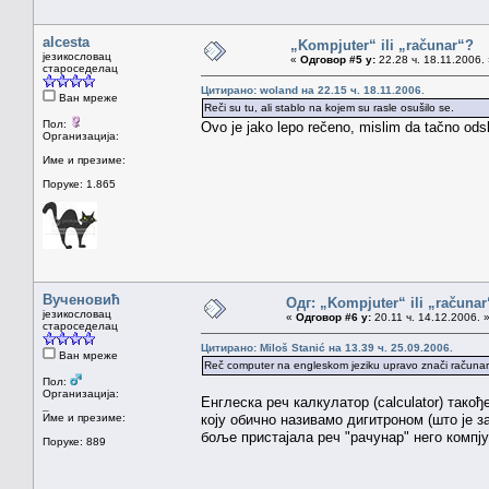
alcesta
„Kompjuter“ ili „računar“?
језикословац
«
Одговор #5 у:
22.28 ч. 18.11.2006.
староседелац
Цитирано: woland на 22.15 ч. 18.11.2006.
Ван мреже
Reči su tu, ali stablo na kojem su rasle osušilo se.
Пол:
Ovo je jako lepo rečeno, mislim da tačno odsl
Организација:
Име и презиме:
Поруке: 1.865
Вученовић
Одг: „Kompjuter“ ili „računa
језикословац
«
Одговор #6 у:
20.11 ч. 14.12.2006. 
староседелац
Цитирано: Miloš Stanić на 13.39 ч. 25.09.2006.
Ван мреже
Reč computer na engleskom jeziku upravo znači računar. 
Пол:
Организација:
Енглеска реч калкулатор (calculator) такођ
_
Име и презиме:
коју обично називамо дигитроном (што је з
боље пристајала реч "рачунар" него компјут
Поруке: 889