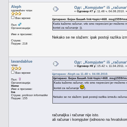
Aleph
Одг: „Kompjuter“ ili „računa
одомаћен члан
«
Одговор #7 у:
11.48 ч. 04.08.2010. 
Ван мреже
Цитирано: Бојан Башић link=topic=468. msg1559#m
Kada kažemo
računar
, vrlo smo neprecizni jer možemo mi
Пол:
koristi za računanje :)).
Организација:
Име и презиме:
Nekako se ne slažem: ipak postoji razlika i
Струка:
Поруке: 218
lavandablue
Одг: „Kompjuter“ ili „računa
члан
«
Одговор #8 у:
15.42 ч. 11.04.2011. »
Ван мреже
Цитирано: Aleph на 11.48 ч. 04.08.2010.
Цитирано: Бојан Башић link=topic=468. msg1559#
Пол:
Организација:
Kada kažemo
računar
, vrlo smo neprecizni jer možemo m
Home
koristi za računanje
).
Име и презиме:
Ina
Струка:
profesor informatike
Nekako se ne slažem: ipak postoji razlika između
računa
Поруке: 155
računaljka i računar nije isto.
ali računar i kompjuter (odnosno na hrvatskom 