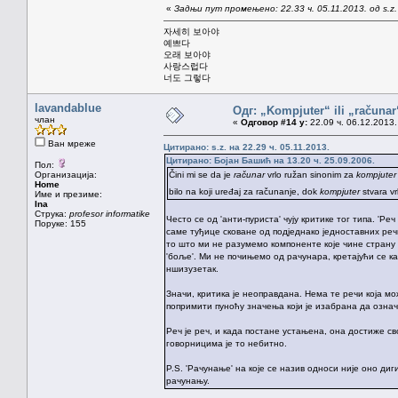
«
Задњи пут промењено: 22.33 ч. 05.11.2013. од s.z.
자세히 보아야
예쁘다
오래 보아야
사랑스럽다
너도 그렇다
lavandablue
Одг: „Kompjuter“ ili „računa
члан
«
Одговор #14 у:
22.09 ч. 06.12.2013.
Ван мреже
Цитирано: s.z. на 22.29 ч. 05.11.2013.
Цитирано: Бојан Башић на 13.20 ч. 25.09.2006.
Пол:
Организација:
Čini mi se da je
računar
vrlo ružan sinonim za
kompjuter
Home
bilo na koji uređaj za računanje, dok
kompjuter
stvara vr
Име и презиме:
Ina
Струка:
profesor informatike
Често се од 'анти-пуриста' чују критике тог типа. 'Р
Поруке: 155
саме туђице сковане од подједнако једноставних речи
то што ми не разумемо компоненте које чине страну р
'боље'. Ми не почињемо од рачунара, кретајући се ка
ншизузетак.
Значи, критика је неоправдана. Нема те речи која мож
попримити пуноћу значења који је изабрана да означа
Реч је реч, и када постане устањена, она достиже св
говорницима је то небитно.
P.S. 'Рачунање' на које се назив односи није оно ди
рачунању.