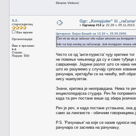
Dinamo Vinkovci
s.z.
Одг: „Kompjuter“ ili „računa
староседелац
«
Одговор #13 у:
22.29 ч. 05.11.2013.
Ван мреже
Цитирано: Бојан Башић на 13.20 ч. 25.09.2006.
Čini mi se da je
računar
vrlo ružan sinonim za
kompjuter
k
Организација:
_
bilo na koji uređaj za računanje, dok
kompjuter
stvara vrl
Име и презиме:
s.z.
Струка:
_
Често се од 'анти-пуриста' чују критике тог
Поруке: 900
не помиње чињеницу да су и саме туђице с
савршеније. Једини разлог што се нама чин
што их разумемо у случају српских кованиц
рачунара, кретајући се ка чекићу, већ обра
нису ншизузетак.
Значи, критика је неоправдана. Нема те реч
енциклопедијска студија. Реч ће попримити
када та реч постане више од збира језичких
Реч је реч, и када постане устањена, она 
само за лингвисте - обичним говорницима ј
P.S. 'Рачунање' на које се назив односи н
рачунара се заснива на рачунању.