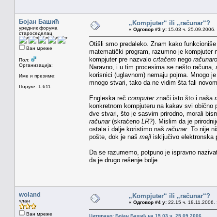
Бојан Башић
„Kompjuter“ ili „računar“?
уредник форума
«
Одговор #3 у:
15.03 ч. 25.09.2006.
староседелац
Otišli smo predaleko. Znam kako funkcioniše k
Ван мреже
matematički program, razumno je kompjuter 
kompjuter pre nazvalo
crtačem
nego
računar
Пол:
Организација:
Naravno, i u tim procesima se nešto računa,
korisnici (uglavnom) nemaju pojma. Mnogo je p
Име и презиме:
mnogo stvari, tako da ne vidim šta fali novom
Поруке: 1.611
Engleska reč
computer
znači isto što i naša
konkretnom kompjuteru na kakav svi obično 
dve stvari, što je sasvim prirodno, morali bi
računar
(skraćeno
LR
?). Mislim da je prirod
ostala i dalje koristimo naš
računar
. To nije n
pošte, dok je naš
mejl
isključivo elektronska 
Da se razumemo, potpuno je ispravno naziva
da je drugo rešenje bolje.
woland
„Kompjuter“ ili „računar“?
члан
«
Одговор #4 у:
22.15 ч. 18.11.2006.
Ван мреже
Цитирано: Бојан Башић на 15.03 ч. 25.09.2006.