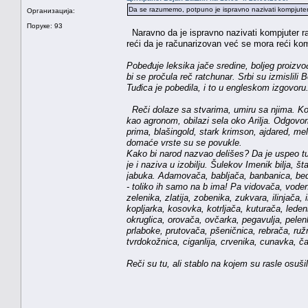
Da se razumemo, potpuno je ispravno nazivati kompjute
Организација:
Поруке: 93
Naravno da je ispravno nazivati kompjuter ra
reći da je računarizovan već se mora reći kom
Pobeđuje leksika jače sredine, boljeg proizvođ
bi se pročula reč ratchunar. Srbi su izmislili
Tuđica je pobedila, i to u engleskom izgovoru.
Reči dolaze sa stvarima, umiru sa njima. Kol
kao agronom, obilazi sela oko Arilja. Odgovor
prima, blašingold, stark krimson, ajdared, mel
domaće vrste su se povukle.
Kako bi narod nazvao delišes? Da je uspeo tu 
je i naziva u izobilju. Šulekov Imenik bilja,
jabuka. Adamovača, babljača, banbanica, bedr
- toliko ih samo na b ima! Pa vidovača, vodeni
zelenika, zlatija, zobenika, zukvara, ilinjača
kopljarka, kosovka, kotrljača, kuturača, lede
okruglica, orovača, ovčarka, pegavulja, pelen
prlaboke, prutovača, pšeničnica, rebrača, ružm
tvrdokožnica, ciganlija, crvenika, cunavka, č
Reči su tu, ali stablo na kojem su rasle osuši
Milovan Dan