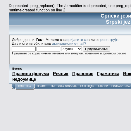
Deprecated: preg_replace(): The /e modifier is deprecated, use preg_re
runtime-created function on line 2
Српски јез
Srpski jez
Добро дошли,
Гост
. Молимо вас
пријавите се
или се
региструјте
.
Да ли сте изгубили ваш
активациони e-mail?
Пријавите се корисничким именом или имејлом, лозинком и дужином сесије
Вести
:
Правила форума
-
Речник
-
Правопис
-
Граматика
-
Вок
недоумице
ПОЧЕТНА
ПОМОЋ
ПРЕТРАГА ФОРУМА
КАЛЕНДАР
ТАГОВИ
ПРИЈАВЉИВА