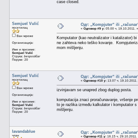
case closed.
Semjuel Vulić
Одг: „Kompjuter“ ili „računa
посетилац
«
Одговор #9 у:
05.00 ч. 19.10.2011. 
Ван мреже
Komputator (kao neutralizator i katalizator) b
ne zahteva neko teško kovanje. Kompjuterizaci
Организација:
mom mišljenju.
Име и презиме:
Semjuel Vulić
Струка:
besposličar
Поруке: 20
Semjuel Vulić
Одг: „Kompjuter“ ili „računa
посетилац
«
Одговор #10 у:
13.07 ч. 19.10.2011.
Ван мреже
izvinjavam se unapred zbog duplog posta.
Организација:
komputacija znaci proračunavanje, vršenje pro
Име и презиме:
to je razlika između kalkulator i komputator 
Semjuel Vulić
Струка:
besposličar
mišljenju.
Поруке: 20
lavandablue
Одг: „Kompjuter“ ili „računa
члан
«
Одговор #11 у:
16.15 ч. 29.10.2011.