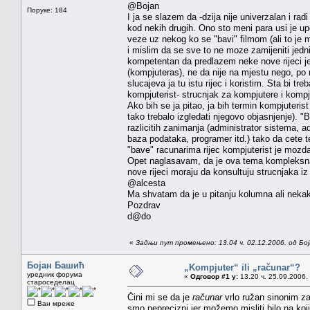
@Bojan
Поруке: 184
I ja se slazem da -dzija nije univerzalan i ra
kod nekih drugih. Ono sto meni para usi je upo
veze uz nekog ko se "bavi" filmom (ali to je m
i mislim da se sve to ne moze zamijeniti jedni
kompetentan da predlazem neke nove rijeci jer
(kompjuteras), ne da nije na mjestu nego, po
slucajeva ja tu istu rijec i koristim. Sta bi 
kompjuterist- strucnjak za kompjutere i komp
Ako bih se ja pitao, ja bih termin kompjuteris
tako trebalo izgledati njegovo objasnjenje). "
razlicitih zanimanja (administrator sistema, a
baza podataka, programer itd.) tako da cete te
"bave" racunarima rijec kompjuterist je mozda 
Opet naglasavam, da je ova tema kompleksna i 
nove rijeci moraju da konsultuju strucnjaka iz 
@alcesta
Ma shvatam da je u pitanju kolumna ali nekako 
Pozdrav
d@do
«
Задњи пут промењено: 13.04 ч. 02.12.2006. од Бо
Бојан Башић
„Kompjuter“ ili „računar“?
уредник форума
«
Одговор #1 у:
13.20 ч. 25.09.2006.
староседелац
Čini mi se da je
računar
vrlo ružan sinonim z
Ван мреже
smo neprecizni jer možemo misliti bilo na koj