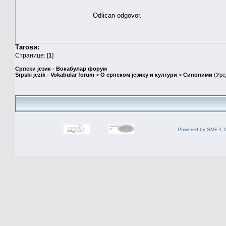
Odlican odgovor.
Тагови:
Странице: [
1
]
Српски језик - Вокабулар форум
Srpski jezik - Vokabular forum
>
О српском језику и култури
>
Синоними
(Уре
Powered by SMF 1.