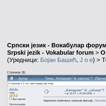
Српски језик - Вокабулар фору
Srpski jezik - Vokabular forum
>
О
(Уредници:
Бојан Башић
,
J o e
) > 
Странице: [
1
]
Аутор
Тема: „Kompjuter“ ili „računar“? (Проч
0 чланова и 1 гост прегледају ову тему.
d@do
„Kompjuter“ ili „računar“?
члан
«
у:
10.27 ч. 25.09.2006. »
Ван мреже
Napomena moderatora: nastavak diskusije
„Filmadžije“
Организација: