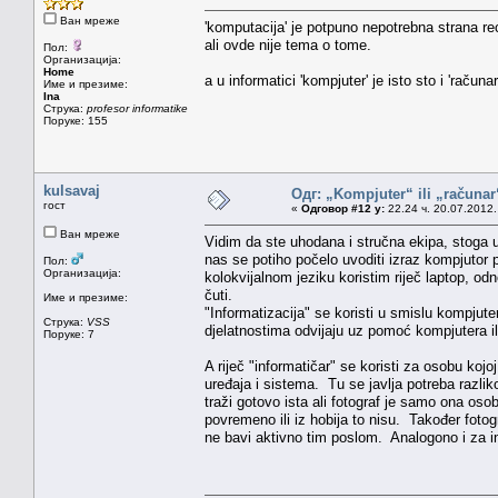
Ван мреже
'komputacija' je potpuno nepotrebna strana re
ali ovde nije tema o tome.
Пол:
Организација:
Home
a u informatici 'kompjuter' je isto sto i 'računar
Име и презиме:
Ina
Струка:
profesor informatike
Поруке: 155
kulsavaj
Одг: „Kompjuter“ ili „računa
гост
«
Одговор #12 у:
22.24 ч. 20.07.2012.
Ван мреже
Vidim da ste uhodana i stručna ekipa, stoga u
nas se potiho počelo uvoditi izraz kompjutor 
Пол:
Организација:
kolokvijalnom jeziku koristim riječ laptop, 
čuti.
Име и презиме:
"Informatizacija" se koristi u smislu kompjute
Струка:
VSS
djelatnostima odvijaju uz pomoć kompjutera il
Поруке: 7
A riječ "informatičar" se koristi za osobu kojo
uređaja i sistema. Tu se javlja potreba razlik
traži gotovo ista ali fotograf je samo ona osob
povremeno ili iz hobija to nisu. Također fot
ne bavi aktivno tim poslom. Analogono i za i