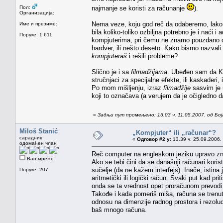
Пол:
najmanje se koristi za računanje
).
Организација:
Nema veze, koju god reč da odaberemo, lako j
Име и презиме:
bila koliko-toliko ozbiljna potrebno je i naći 
Поруке: 1.611
kompjuterima, pri čemu ne znamo pouzdano da l
hardver, ili nešto deseto. Kako bismo nazvali 
kompjuteraš
i rešili probleme?
Slično je i sa
filmadžijama
. Ubeđen sam da Kl
stručnjaci za specijalne efekte, ili kaskaderi,
Po mom mišljenju, izraz
filmadžije
sasvim je 
koji to označava (a verujem da je očigledno da
«
Задњи пут промењено: 15.03 ч. 11.05.2007. од Бо
Miloš Stanić
„Kompjuter“ ili „računar“?
сарадник
«
Одговор #2 у:
13.39 ч. 25.09.2006.
одомаћен члан
Reč computer na engleskom jeziku upravo znač
Ван мреже
Ako se tebi čini da se današnji računari kori
sučelje (da ne kažem interfejs). Inače, istina 
Поруке: 207
aritmetički ili logički račun. Svaki put kad pr
onda se ta vrednost opet proračunom prevodi 
Takođe i kada pomeriš miša, računa se trenutn
odnosu na dimenzije radnog prostora i rezolu
baš mnogo računa.