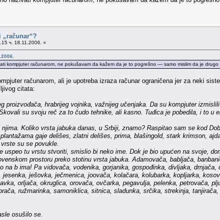
i „računar“?
15 ч. 18.11.2006. »
.2006.
ati kompjuter
računarom
, ne pokušavam da kažem da je to pogrešno — samo mislim da je drugo r
mpjuter računarom, ali je upotreba izraza računar ograničena jer za neki sis
jivog citata:
g proizvođača, hrabrijeg vojnika, važnijeg učenjaka. Da su kompjuter izmislili 
kovali su svoju reč za to čudo tehnike, ali kasno. Tuđica je pobedila, i to u 
njima. Koliko vrsta jabuka danas, u Srbiji, znamo? Raspitao sam se kod Dobri
plantažama gaje delišes, zlatni delišes, prima, blašingold, stark krimson, ajda
vrste su se povukle.
 uspeo tu vrstu stvoriti, smislio bi neko ime. Dok je bio upućen na svoje, dom
ovenskom prostoru preko stotinu vrsta jabuka. Adamovača, babljača, banbanica
 na b ima! Pa vidovača, vodenika, gorjanika, gospođinka, divljaka, drnjača, dug
a, jesenka, ješovka, ječmenica, joovača, kolačara, kolubarka, kopljarka, kosovk
ka, orljača, okruglica, orovača, ovčarka, pegavulja, pelenka, petrovača, plju
rača, ružmarinka, samoniklica, sitnica, sladunka, srčika, strekinja, tanjirača,
asle osušilo se.