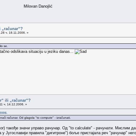
Danojlić
i „računar“?
28 ч. 18.11.2006. »
lo se.
tačno odslikava situaciju u jeziku danas...
“ ili „računar“?
1 ч. 14.12.2006. »
2006.
ači računar. Od glagola "to compute" - izračunati.
tor) такође значи управо рачунар. Од "to calculate" - рачунати. Мислим д
а у Југославији правила "дигитроне") боље пристајала реч "рачунар" него 