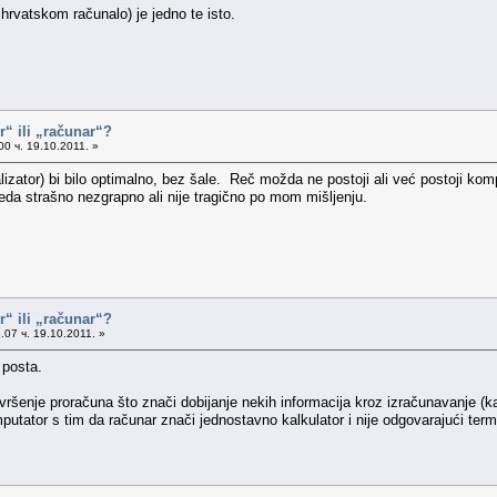
 hrvatskom računalo) je jedno te isto.
“ ili „računar“?
0 ч. 19.10.2011. »
alizator) bi bilo optimalno, bez šale. Reč možda ne postoji ali već postoji k
leda strašno nezgrapno ali nije tragično po mom mišljenju.
“ ili „računar“?
.07 ч. 19.10.2011. »
 posta.
ršenje proračuna što znači dobijanje nekih informacija kroz izračunavanje (ka
omputator s tim da računar znači jednostavno kalkulator i nije odgovarajući ter