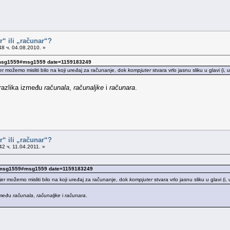
“ ili „računar“?
8 ч. 04.08.2010. »
 msg1559#msg1559 date=1159183249
jer možemo misliti bilo na koji uređaj za računanje, dok
kompjuter
stvara vrlo jasnu sliku u glavi (i,
 razlika između
računala
,
računaljke
i
računara
.
“ ili „računar“?
2 ч. 11.04.2011. »
. msg1559#msg1559 date=1159183249
 jer možemo misliti bilo na koji uređaj za računanje, dok
kompjuter
stvara vrlo jasnu sliku u glavi (i
između
računala
,
računaljke
i
računara
.