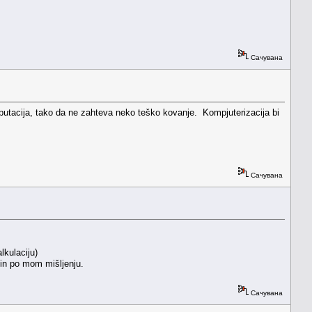
Сачувана
omputacija, tako da ne zahteva neko teško kovanje. Kompjuterizacija bi
Сачувана
lkulaciju)
min po mom mišljenju.
Сачувана