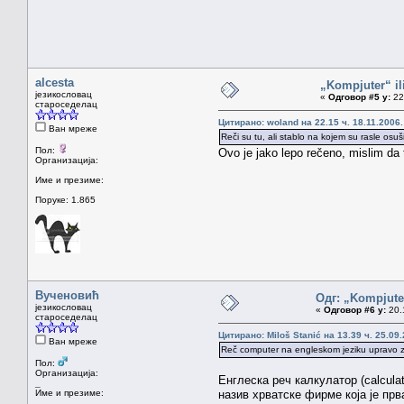
Milovan 
alcesta
„Kompjuter“ il
језикословац
«
Одговор #5 у:
22.
староседелац
Цитирано: woland на 22.15 ч. 18.11.2006.
Ван мреже
Reči su tu, ali stablo na kojem su rasle osuši
Пол:
Ovo je jako lepo rečeno, mislim da 
Организација:
Име и презиме:
Поруке: 1.865
Вученовић
Одг: „Kompjuter
језикословац
«
Одговор #6 у:
20.1
староседелац
Цитирано: Miloš Stanić на 13.39 ч. 25.09.
Ван мреже
Reč computer na engleskom jeziku upravo zn
Пол:
Организација:
Енглеска реч калкулатор (calcula
_
Име и презиме:
назив хрватске фирме која је прв