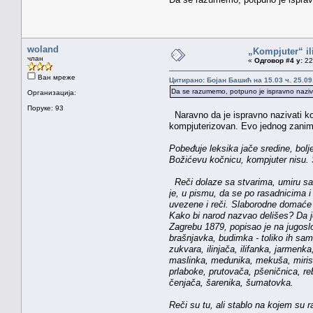
woland
„Kompjuter“ il
члан
«
Одговор #4 у:
22.
Ван мреже
Цитирано: Бојан Башић на 15.03 ч. 25.09
Da se razumemo, potpuno je ispravno naziv
Организација:
Поруке: 93
Naravno da je ispravno nazivati ko
kompjuterizovan. Evo jednog zaniml
Pobeđuje leksika jače sredine, bolje
Božićevu kočnicu, kompjuter nisu. S
Reči dolaze sa stvarima, umiru sa 
je, u pismu, da se po rasadnicima i 
uvezene i reči. Slaborodne domaće 
Kako bi narod nazvao delišes? Da je
Zagrebu 1879, popisao je na jugosl
brašnjavka, budimka - toliko ih samo
zukvara, ilinjača, ilifanka, jarmenk
maslinka, medunika, mekuša, mirisav
prlaboke, prutovača, pšeničnica, reb
čenjača, šarenika, šumatovka.
Reči su tu, ali stablo na kojem su r