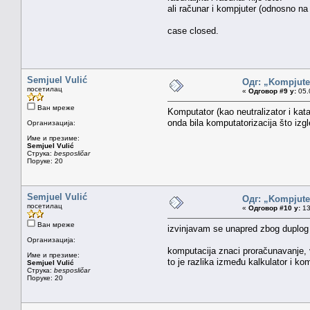
ali računar i kompjuter (odnosno na
case closed.
Semjuel Vulić
Одг: „Kompjuter
посетилац
«
Одговор #9 у:
05.0
Ван мреже
Komputator (kao neutralizator i kat
onda bila komputatorizacija što izg
Организација:
Име и презиме:
Semjuel Vulić
Струка:
besposličar
Поруке: 20
Semjuel Vulić
Одг: „Kompjuter
посетилац
«
Одговор #10 у:
13
Ван мреже
izvinjavam se unapred zbog duplog
Организација:
komputacija znaci proračunavanje, v
Име и презиме:
to je razlika između kalkulator i k
Semjuel Vulić
Струка:
besposličar
Поруке: 20