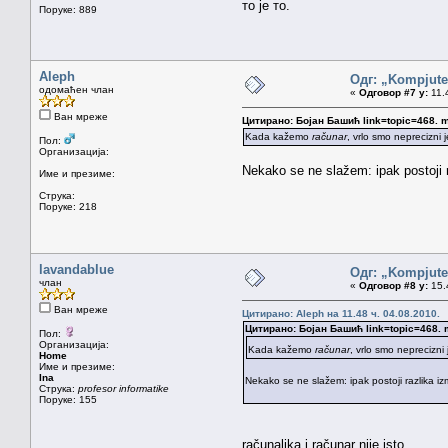
то је то.
Поруке: 889
Aleph
Одг: „Kompjuter
одомаћен члан
«
Одговор #7 у:
11.4
Ван мреже
Цитирано: Бојан Башић link=topic=468.
Kada kažemo
računar
, vrlo smo neprecizni 
Пол:
Организација:
Nekako se ne slažem: ipak postoji
Име и презиме:
Струка:
Поруке: 218
lavandablue
Одг: „Kompjuter
члан
«
Одговор #8 у:
15.4
Ван мреже
Цитирано: Aleph на 11.48 ч. 04.08.2010.
Цитирано: Бојан Башић link=topic=468
Пол:
Организација:
Kada kažemo
računar
, vrlo smo neprecizni
Home
Име и презиме:
Ina
Nekako se ne slažem: ipak postoji razlika 
Струка:
profesor informatike
Поруке: 155
računaljka i računar nije isto.