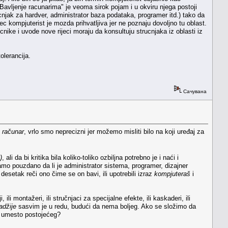
"Bavljenje racunarima" je veoma sirok pojam i u okviru njega postoji
ucnjak za hardver, administrator baza podataka, programer itd.) tako da
jec kompjuterist je mozda prihvatljiva jer ne poznaju dovoljno tu oblast.
nike i uvode nove rijeci moraju da konsultuju strucnjaka iz oblasti iz
olerancija.
Сачувана
o
računar
, vrlo smo neprecizni jer možemo misliti bilo na koji uređaj za
)
, ali da bi kritika bila koliko-toliko ozbiljna potrebno je i naći i
mo pouzdano da li je administrator sistema, programer, dizajner
desetak reči ono čime se on bavi, ili upotrebili izraz
kompjuteraš
i
lji, ili montažeri, ili stručnjaci za specijalne efekte, ili kaskaderi, ili
adžije
sasvim je u redu, budući da nema boljeg. Ako se složimo da
io umesto postojećeg?