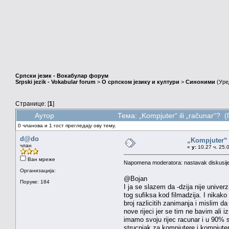
Српски језик - Вокабулар форум
Srpski jezik - Vokabular forum
>
О српском језику и култури
>
Синоними
(Уре
Странице: [
1
]
Аутор
Тема: „Kompjuter“ ili „računar“?
0 чланова и 1 гост прегледају ову тему.
d@do
„Kompjuter“ 
члан
«
у:
10.27 ч. 25.
Ван мреже
Napomena moderatora: nastavak diskusij
Организација:
@Bojan
Поруке: 184
I ja se slazem da -dzija nije univer
tog sufiksa kod filmadzija. I nikako
broj razlicitih zanimanja i mislim 
nove rijeci jer se tim ne bavim ali 
imamo svoju rijec racunar i u 90% sl
strucnjak za kompjutere i kompjuter