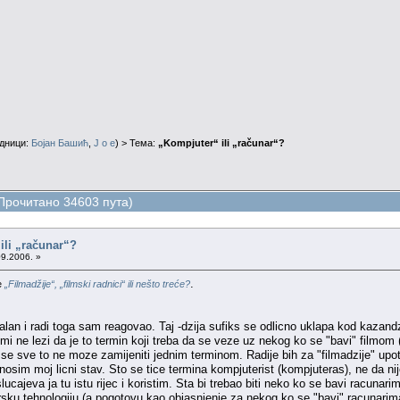
дници:
Бојан Башић
,
J o e
) > Тема:
„Kompjuter“ ili „računar“?
 (Прочитано 34603 пута)
ili „računar“?
09.2006. »
.
e
„Filmadžije“, „filmski radnici“ ili nešto treće?
zalan i radi toga sam reagovao. Taj -dzija sufiks se odlicno uklapa kod kazand
 mi ne lezi da je to termin koji treba da se veze uz nekog ko se "bavi" filmom 
da se sve to ne moze zamijeniti jednim terminom. Radije bih za "filmadzije" up
iznosim moj licni stav. Sto se tice termina kompjuterist (kompjuteras), ne da 
ucajeva ja tu istu rijec i koristim. Sta bi trebao biti neko ko se bavi racunar
sku tehnologiju (a pogotovu kao objasnjenje za nekog ko se "bavi" racunarima)