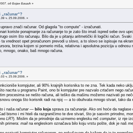
2007. од Бојан Башић
»
i „računar“?
39 ч. 25.09.2006. »
pravo znači računar. Od glagola "to compute" - izračunati.
unari koriste ponajmanje za računanje to je zato što imaš ispred sebe ovo upro
rugo osim što računaju. Bilo da je u pitanju aritmetički ili logički račun. Svak
e ta vrednost opet proračunom prevodi u slovo, a to slovo se ispisuje na ekr
rsora, brzina kojom si pomerio miša, relativna i apsolutna pozicija u odnosu n
o, mnogo, onako, baš mnogo računa.
i „računar“?
03 ч. 25.09.2006. »
nkcioniše kompjuter, ali 90% krajnjih korisnika to ne zna. Tek kada neko ukl
to nacrta u programu Paint, ono bi kompjuter pre nazvalo
crtačem
nego
raču
u tim procesima se nešto računa, ali teško da mašinu možemo nazivati po neč
 osnovu onoga što korisnik radi na njoj — a to obuhvata mnogo stvari, tako da 
to i naša
računar
—
bilo koja
sprava za računanje. Ako oni hoće da naglase 
 Kad bismo i mi hteli da razgraničimo te dve stvari, što je sasvim prirodno, m
eno
LR
?). Mislim da je prirodnije da uzmemo englesku reč
computer
, iz nje i
čnih primera:
mail
na engleskom označava bilo koju vrstu pošte, dok je naš
me
no nazivati kompjuter
računarom
, ne pokušavam da kažem da je to pogrešno 