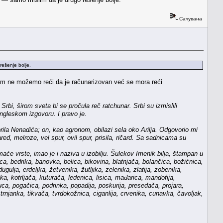
Сачувана
ešenje bolje.
tem ne možemo reći da je računarizovan već se mora reći
Srbi, širom sveta bi se pročula reč ratchunar. Srbi su izmislili
engleskom izgovoru. I pravo je.
la Nenadića; on, kao agronom, obilazi sela oko Arilja. Odgovorio mi
red, melroze, vel spur, ovil spur, prisila, ričard. Sa sadnicama su
aće vrste, imao je i naziva u izobilju. Šulekov Imenik bilja, štampan u
, bedrika, banovka, belica, bikovina, blatnjača, bolančica, božićnica,
ulja, erdeljka, žetvenika, žutljika, zelenika, zlatija, zobenika,
a, kotrljača, kuturača, ledenica, lisica, mađarica, mandofija,
ca, pogačica, podrinka, popadija, poskurija, presedača, projara,
 trnjanka, tikvača, tvrdokožnica, ciganlija, crvenika, cunavka, čavoljak,