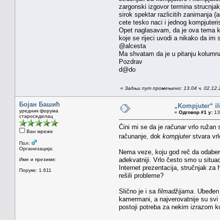
zargonski izgovor termina strucnjak 
sirok spektar razlicitih zanimanja (
cete tesko naci i jednog kompjuteris
Opet naglasavam, da je ova tema kom
koje se rijeci uvodi a nikako da im 
@alcesta
Ma shvatam da je u pitanju kolumna a
Pozdrav
d@do
«
Задњи пут промењено: 13.04 ч. 02.12.
Бојан Башић
„Kompjuter“ il
уредник форума
«
Одговор #1 у:
13.
староседелац
Čini mi se da je
računar
vrlo ružan
Ван мреже
računanje, dok
kompjuter
stvara vrl
Пол:
Организација:
Nema veze, koju god reč da odabere
adekvatniji. Vrlo često smo u situa
Име и презиме:
Internet prezentacija, stručnjak za 
Поруке: 1.611
rešili probleme?
Slično je i sa
filmadžijama
. Ubeđen
kamermani, a najverovatnije su svi
postoji potreba za nekim izrazom ko