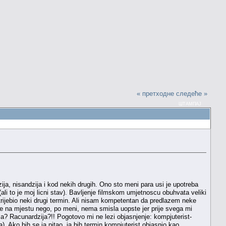
« претходне
следеће »
ШТАМПАЈ
zija, nisandzija i kod nekih drugih. Ono sto meni para usi je upotreba
(ali to je moj licni stav). Bavljenje filmskom umjetnoscu obuhvata veliki
otrijebio neki drugi termin. Ali nisam kompetentan da predlazem neke
nije na mjestu nego, po meni, nema smisla uopste jer prije svega mi
ima? Racunardzija?!! Pogotovo mi ne lezi objasnjenje: kompjuterist-
. Ako bih se ja pitao, ja bih termin kompjuterist objasnio kao