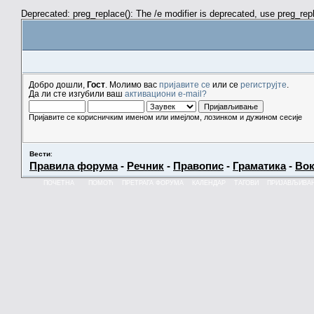
Deprecated: preg_replace(): The /e modifier is deprecated, use preg_re
Добро дошли,
Гост
. Молимо вас
пријавите се
или се
региструјте
.
Да ли сте изгубили ваш
активациони e-mail?
Пријавите се корисничким именом или имејлом, лозинком и дужином сесије
Вести
:
Правила форума
-
Речник
-
Правопис
-
Граматика
-
Вок
ПОЧЕТНА
ПОМОЋ
ПРЕТРАГА ФОРУМА
КАЛЕНДАР
ТАГОВИ
ПРИЈАВЉИВА