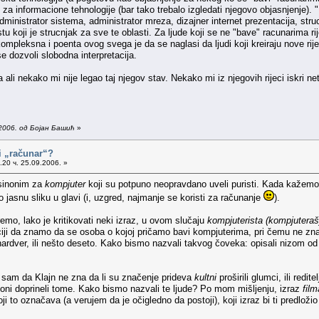
za informacione tehnologije (bar tako trebalo izgledati njegovo objasnjenje). 
administrator sistema, administrator mreza, dizajner internet prezentacija, str
tu koji je strucnjak za sve te oblasti. Za ljude koji se ne "bave" racunarima ri
pleksna i poenta ovog svega je da se naglasi da ljudi koji kreiraju nove rijec
se dozvoli slobodna interpretacija.
li nekako mi nije legao taj njegov stav. Nekako mi iz njegovih rijeci iskri net
2006. од Бојан Башић
»
i „računar“?
20 ч. 25.09.2006. »
 sinonim za
kompjuter
koji su potpuno neopravdano uveli puristi. Kada kažem
o jasnu sliku u glavi (i, uzgred, najmanje se koristi za računanje
).
mo, lako je kritikovati neki izraz, u ovom slučaju
kompjuterista (kompjuteraš
ciji da znamo da se osoba o kojoj pričamo bavi kompjuterima, pri čemu ne zna
hardver, ili nešto deseto. Kako bismo nazvali takvog čoveka: opisali nizom od 
 sam da Klajn ne zna da li su značenje prideva
kultni
proširili glumci, ili redite
 oni doprineli tome. Kako bismo nazvali te ljude? Po mom mišljenju, izraz
film
ji to označava (a verujem da je očigledno da postoji), koji izraz bi ti predlož