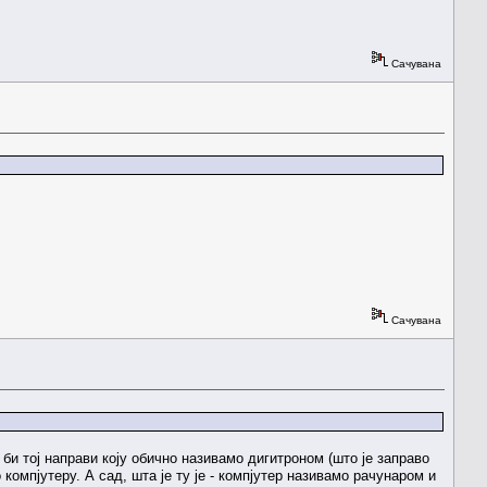
Сачувана
Сачувана
а би тој направи коју обично називамо дигитроном (што је заправо
компјутеру. А сад, шта је ту је - компјутер називамо рачунаром и