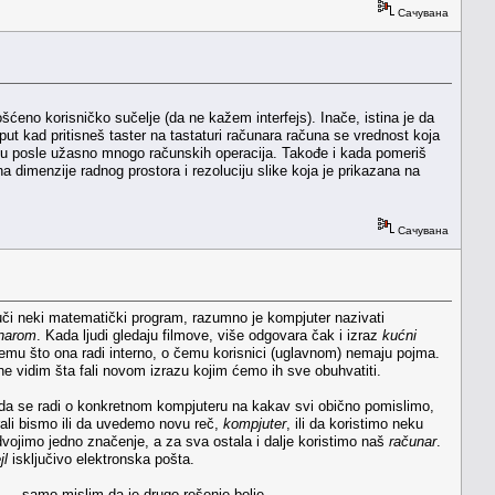
Сачувана
šćeno korisničko sučelje (da ne kažem interfejs). Inače, istina je da
i put kad pritisneš taster na tastaturi računara računa se vrednost koja
anu posle užasno mnogo računskih operacija. Takođe i kada pomeriš
a dimenzije radnog prostora i rezoluciju slike koja je prikazana na
Сачувана
juči neki matematički program, razumno je kompjuter nazivati
narom
. Kada ljudi gledaju filmove, više odgovara čak i izraz
kućni
emu što ona radi interno, o čemu korisnici (uglavnom) nemaju pojma.
ne vidim šta fali novom izrazu kojim ćemo ih sve obuhvatiti.
da se radi o konkretnom kompjuteru na kakav svi obično pomislimo,
orali bismo ili da uvedemo novu reč,
kompjuter
, ili da koristimo neku
zdvojimo jedno značenje, a za sva ostala i dalje koristimo naš
računar
.
jl
isključivo elektronska pošta.
— samo mislim da je drugo rešenje bolje.