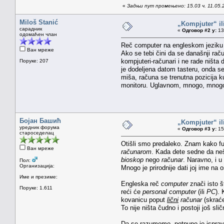
«
Задњи пут промењено: 15.03 ч. 11.05.
Miloš Stanić
„Kompjuter“ il
сарадник
«
Одговор #2 у:
13.
одомаћен члан
Reč computer na engleskom jeziku u
Ван мреже
Ako se tebi čini da se današnji rač
kompjuteri-računari i ne rade ništa d
Поруке: 207
je dodeljena datom tasteru, onda s
miša, računa se trenutna pozicija ku
monitoru. Uglavnom, mnogo, mnog
Бојан Башић
„Kompjuter“ il
уредник форума
«
Одговор #3 у:
15.
староседелац
Otišli smo predaleko. Znam kako fu
Ван мреже
računarom
. Kada dete sedne da neš
bioskop
nego
računar
. Naravno, i 
Пол:
Организација:
Mnogo je prirodnije dati joj ime na
Име и презиме:
Engleska reč
computer
znači isto š
Поруке: 1.611
reći će
personal computer
(ili
PC
).
kovanicu poput
lični
računar
(skrać
To nije ništa čudno i postoji još sli
Da se razumemo, potpuno je isprav