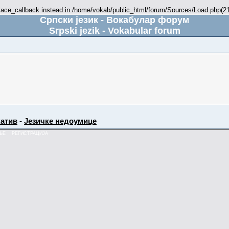
place_callback instead in /home/vokab/public_html/forum/Sources/Load.php(216
Српски језик - Вокабулар форум
Srpski jezik - Vokabular forum
атив
-
Језичке недоумице
ЊЕ
РЕГИСТРАЦИЈА