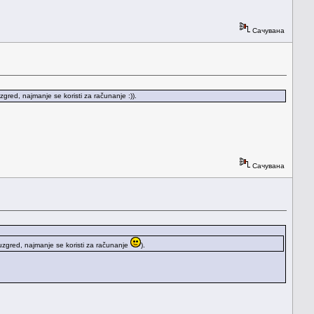
Сачувана
 uzgred, najmanje se koristi za računanje :)).
Сачувана
, uzgred, najmanje se koristi za računanje
).