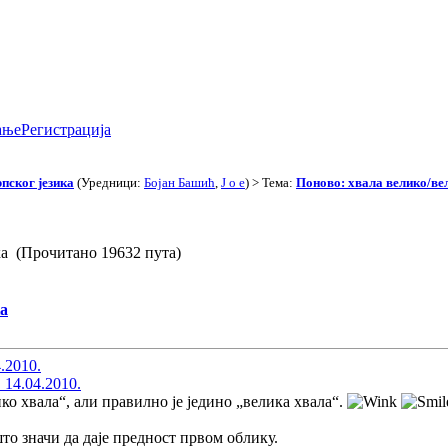
ање
Регистрација
пског језика
(Уредници:
Бојан Башић
,
J o e
) > Тема:
Поново: хвала велико/ве
ка (Прочитано 19632 пута)
ка
4.2010.
 14.04.2010.
ко хвала“, али правилно је једино „велика хвала“.
што значи да даје предност првом облику.