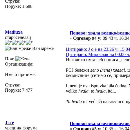
Струка:
Поруке: 1.688
Madiuxa
Поново: хвала велико/велик
староседелац
«
Одговор #4 у:
09.43 ч. 16.04
Ван мреже
Цитирано: J o e на 23.26 ч. 15.0
Цитирано: Мирослав на 00.00 ч.
Пол:
Неколико пута већ написа „вели
Организација:
РСЈ бележи
лепо (лепа) хвала!
, 
Име и презиме:
бесмислице (сетимо се, примера
Струка:
I meni je ova ispravka bila čudna. 
Поруке: 7.477
veliko
hvala
, to
hvala
, itd...
Ta hvala
mi već liči na sasvim dru
J o e
Поново: хвала велико/велик
уредник форума
«
Одговор #5 у:
10.35 ч. 16.04