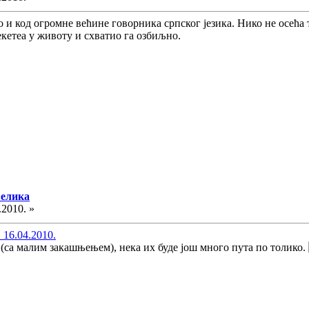
као и код огромне већине говорника српског језика. Нико не осе
екетеа у животу и схватио га озбиљно.
велика
.2010. »
 16.04.2010.
(са малим закашњењем), нека их буде још много пута по толико.