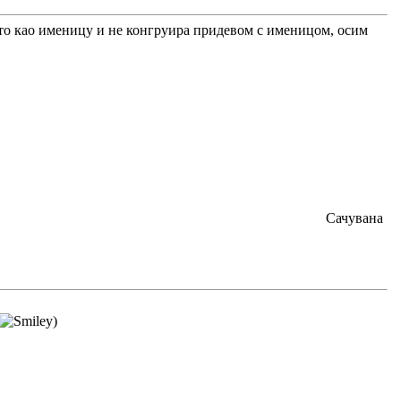
ћа то као именицу и не конгруира придевом с именицом, осим
Сачувана
)