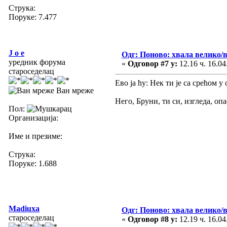
Струка:
Поруке: 7.477
J o e
Одг: Поново: хвала велико/
уредник форума
«
Одговор #7 у:
12.16 ч. 16.04
староседелац
Ево ја ћу: Нек ти је са срећом 
Ван мреже
Него, Бруни, ти си, изгледа, 
Пол:
Организација:
Име и презиме:
Струка:
Поруке: 1.688
Madiuxa
Одг: Поново: хвала велико/
староседелац
«
Одговор #8 у:
12.19 ч. 16.04