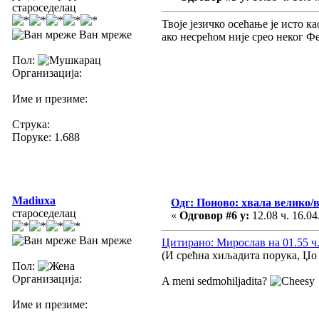
староседелац
Твоје језичко осећање је исто 
Ван мреже
ако несрећом није срео неког Ф
Пол:
Организација:
Име и презиме:
Струка:
Поруке: 1.688
Madiuxa
Одг: Поново: хвала велико/
староседелац
«
Одговор #6 у:
12.08 ч. 16.04
Ван мреже
Цитирано: Мирослав на 01.55 ч.
(И срећна хиљадита порука, Џо 
Пол:
Организација:
A meni sedmohiljadita?
Име и презиме: