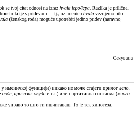
ok se tvoj citat odnosi na izraz
hvala lepo/lepa
. Razlika je prilična.
 konstrukcije s pridevom — tj., uz imenicu
hvala
vezujemo bilo
vala
(ženskog roda) moguće upotrebiti jedino pridev (naravno,
Сачувана
ик у именичкој функцији) никако не може стајати прилог
лепо
,
 овде, пролазак овуда
и сл.) или партитивна синтагма (
много
 каже управо то што ти ишчитаваш. То је тек хипотеза.