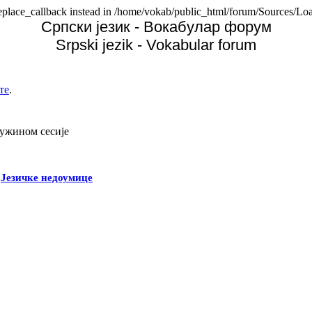
replace_callback instead in /home/vokab/public_html/forum/Sources/Loa
Српски језик - Вокабулар форум
Srpski jezik - Vokabular forum
те
.
дужином сесије
-
Језичке недоумице