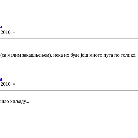
а
.2010. »
(са малим закашњењем), нека их буде још много пута по толико.
а
.2010. »
ешло хиљаду...