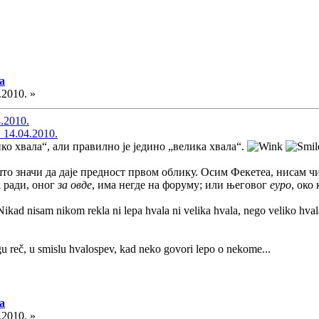
а
.2010. »
4.2010.
 14.04.2010.
ко хвала“, али правилно је једино „велика хвала“.
што значи да даје предност првом облику. Осим Фекетеа, нисам чи
 ради, оног
за овде
, има негде на форуму; или његовог
еуро
, око
Nikad nisam nikom rekla ni lepa hvala ni velika hvala, nego veliko hvala
gu reč, u smislu hvalospev, kad neko govori lepo o nekome...
а
.2010. »