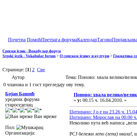
Почетна
Помоћ
Претрага форума
Календар
Тагови
Пријављив
Српски језик - Вокабулар форум
Srpski jezik - Vokabular forum
>
О српском језику и култури
>
Граматика ср
Странице: [
1
]
2
Све
Аутор
Тема: Поново: хвала велико/вели
0 чланова и 1 гост прегледају ову тему.
Бојан Башић
Поново: хвала велико/вели
уредник форума
«
у:
00.15 ч. 16.04.2010. »
староседелац
Цитирано: J o e на 23.26 ч. 15.0
Ван мреже
Цитирано: Мирослав на 00.00 ч.
Неколико пута већ написа „вели
Пол:
Организација:
РСЈ бележи
лепо (лепа) хвала!
, 