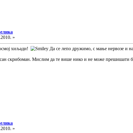
велика
.2010. »
у осмој хиљади!
Да се лепо дружимо, с мање нервозе и н
опасан скрибоман. Мислим да те више нико и не може прешишати 
велика
.2010. »