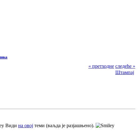
лика
« претходне
следеће »
Штампај
Види
на овој
теми (ваљда је разјашњено).