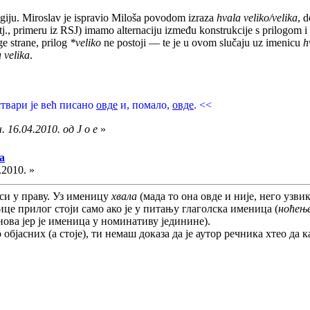
ogiju. Miroslav je ispravio Miloša povodom izraza
hvala veliko/velika
, d
j., primeru iz RSJ) imamo alternaciju između konstrukcije s prilogom i
ge strane, prilog
*veliko
ne postoji — te je u ovom slučaju uz imenicu
h
 velika
.
 ствари је већ писано
овде
и, помало,
овде
. <<
 16.04.2010. од J o e
»
а
.2010. »
иси у праву. Уз именицу
хвала
(мада то она овде и није, него узв
ице прилог стоји само ако је у питању глаголска именица (
ноћење
ова јер је именица у номинативу јединине).
о објасних (а стоје), ти немаш доказа да је аутор речника хтео да