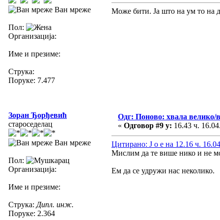
Ван мреже
Може бити. Ја што на ум то на д
Пол:
Организација:
Име и презиме:
Струка:
Поруке: 7.477
Зоран Ђорђевић
Одг: Поново: хвала велико/
староседелац
«
Одговор #9 у:
16.43 ч. 16.04
Ван мреже
Цитирано: J o e на 12.16 ч. 16.0
Мислим да те више нико и не 
Пол:
Организација:
Ем да се удружи нас неколико.
Име и презиме:
Струка:
Дипл. инж.
Поруке: 2.364