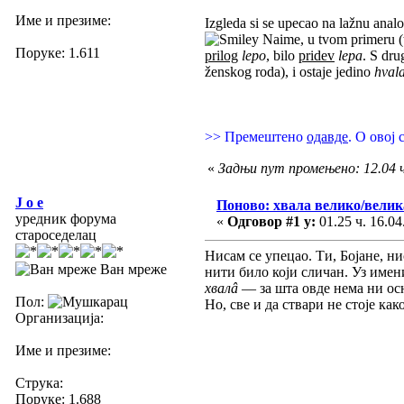
Име и презиме:
Izgleda si se upecao na lažnu anal
Naime, u tvom primeru (t
Поруке: 1.611
prilog
lepo
, bilo
pridev
lepa
. S dru
ženskog roda), i ostaje jedino
hvala
>> Премештено
одавде
. О овој
«
Задњи пут промењено: 12.04 ч.
J o e
Поново: хвала велико/велик
уредник форума
«
Одговор #1 у:
01.25 ч. 16.04
староседелац
Нисам се упецао. Ти, Бојане, н
Ван мреже
нити било који сличан. Уз имен
хвалâ
— за шта овде нема ни осн
Пол:
Но, све и да ствари не стоје как
Организација:
Име и презиме:
Струка:
Поруке: 1.688