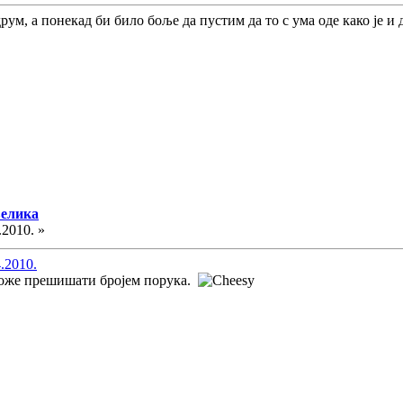
рум, а понекад би било боље да пустим да то с ума оде како је и 
велика
.2010. »
4.2010.
може прешишати бројем порука.