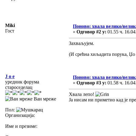
Miki
Поново: хвала велико/велик
Гост
«
Одговор #2 у:
01.55 ч. 16.04
Захваљујем.
(И срећна хиљадита порука, Џо 
J o e
Поново: хвала велико/велик
уредник форума
«
Одговор #3 у:
01.58 ч. 16.04
староседелац
Хвала лепо!
Ван мреже
Ја нисам ни приметио кад је пр
Пол:
Организација:
Име и презиме: