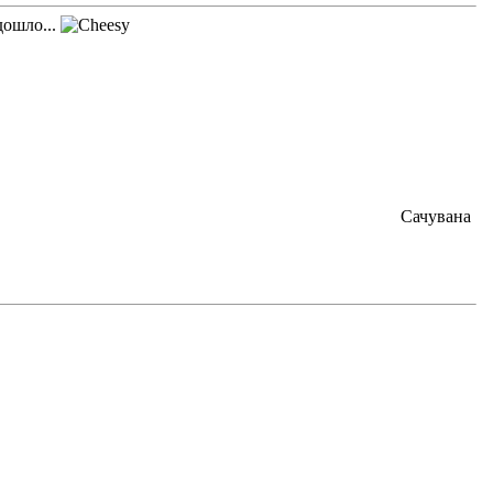
дошло...
Сачувана