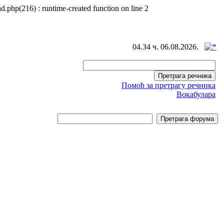
d.php(216) : runtime-created function on line 2
04.34 ч. 06.08.2026.
Помоћ за претрагу речника
Вокабулара