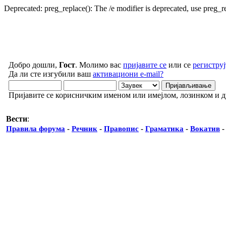
Deprecated: preg_replace(): The /e modifier is deprecated, use preg_
Добро дошли,
Гост
. Молимо вас
пријавите се
или се
региструј
Да ли сте изгубили ваш
активациони e-mail?
Пријавите се корисничким именом или имејлом, лозинком и 
Вести
:
Правила форума
-
Речник
-
Правопис
-
Граматика
-
Вокатив