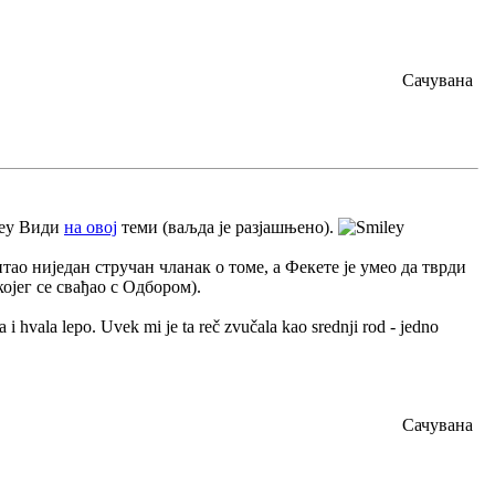
Сачувана
Види
на овој
теми (ваљда је разјашњено).
тао ниједан стручан чланак о томе, а Фекете је умео да тврди
 којег се свађао с Одбором).
 i hvala lepo. Uvek mi je ta reč zvučala kao srednji rod - jedno
Сачувана