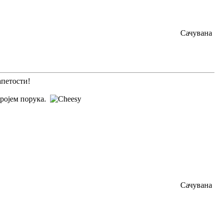
Сачувана
апетости!
бројем порука.
Сачувана