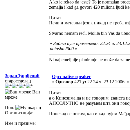
A ko je rekao da jeste? To je normalan proces 
zemalja i kad ga govori 420 miliona ljudi kao
Цитат
Нечији матерњи језик никад не треба из
Stvarno nemam reči. Molila bih Vas da ubud
«
Задњи пут промењено: 22.24 ч. 23.12.2
natasha2000
»
Ni najtemeljnije planiranje ne može da zame
Зоран Ђорђевић
Одг: native speaker
староседелац
«
Одговор #21 у:
22.24 ч. 23.12.2006. »
Ван
Цитат
мреже
а о Кинезима да и не говорим (заиста н
АПСОЛУТНО не разумем шта они говор
Пол:
Организација:
Понекад се питам, као и кад чујем Мађа
Име и презиме: