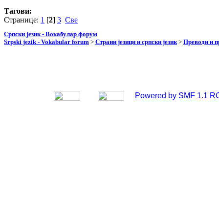
Тагови:
Странице:
1
[
2
]
3
Све
Српски језик - Вокабулар форум
Srpski jezik - Vokabular forum
>
Страни језици и српски језик
>
Преводи и 
Powered by SMF 1.1 R