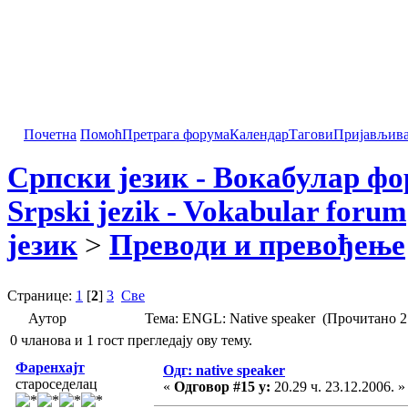
Почетна
Помоћ
Претрага форума
Календар
Тагови
Пријављив
Српски језик - Вокабулар ф
Srpski jezik - Vokabular forum
језик
>
Преводи и превођење
Странице:
1
[
2
]
3
Све
Аутор
Тема: ENGL: Native speaker (Прочитано 2
0 чланова и 1 гост прегледају ову тему.
Фаренхајт
Одг: native speaker
староседелац
«
Одговор #15 у:
20.29 ч. 23.12.2006. »