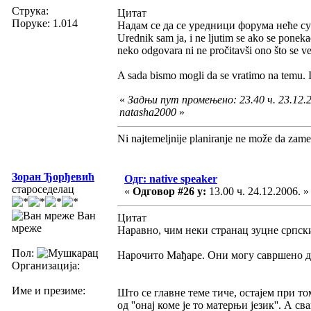
Струка:
Цитат
Поруке: 1.014
Надам се да се уредници форума неће с
Urednik sam ja, i ne ljutim se ako se ponek
neko odgovara ni ne pročitavši ono što se v
A sada bismo mogli da se vratimo na temu. 
«
Задњи пут промењено: 23.40 ч. 23.12.2
natasha2000
»
Ni najtemeljnije planiranje ne može da zame
Зоран Ђорђевић
Одг: native speaker
староседелац
«
Одговор #26 у:
13.00 ч. 24.12.2006. »
Ван
Цитат
мреже
Наравно, чим неки странац зуцне српски
Пол:
Нарочито Мађаре. Они могу савршено да 
Организација:
Име и презиме:
Што се главне теме тиче, остајем при то
од ''онај коме је то матерњи језик''. А с