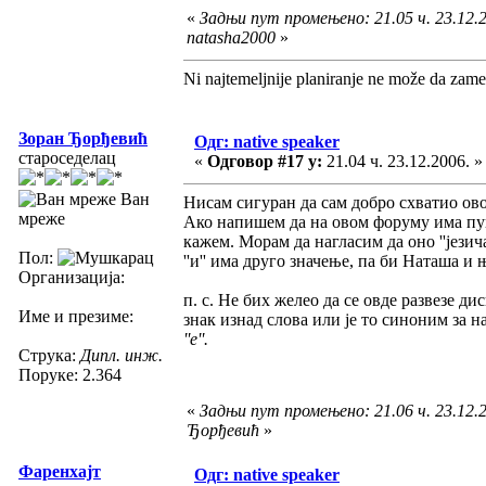
«
Задњи пут промењено: 21.05 ч. 23.12.2
natasha2000
»
Ni najtemeljnije planiranje ne može da zame
Зоран Ђорђевић
Одг: native speaker
староседелац
«
Одговор #17 у:
21.04 ч. 23.12.2006. »
Ван
Нисам сигуран да сам добро схватио ово
мреже
Ако напишем да на овом форуму има п
кажем. Морам да нагласим да оно ''језич
Пол:
''и'' има друго значење, па би Наташа и
Организација:
п. с. Не бих желео да се овде развезе д
Име и презиме:
знак изнад слова или је то синоним за 
''е''.
Струка:
Дипл. инж.
Поруке: 2.364
«
Задњи пут промењено: 21.06 ч. 23.12.
Ђорђевић
»
Фаренхајт
Одг: native speaker