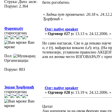
Струка:
Дипл. инж.
бити рогобатно.
Поруке: 2.364
«
Задњи пут промењено: 20.18 ч. 24.12.
Ђорђевић
»
Фаренхајт
Одг: native speaker
староседелац
«
Одговор #27 у:
13.13 ч. 24.12.2006. »
Ван
Не само нагласак. Све и да некако науч
мреже
о
,
е
(тј. мађарски вокали
ó
,
é
); итд. (На 
телевизији, углавном правилно АКЦЕНТУЈ
Пол:
али их веома често ИЗГОВАРАЈУ с пр
Организација:
Поруке: 803
Зоран Ђорђевић
Одг: native speaker
староседелац
«
Одговор #28 у:
13.19 ч. 24.12.2006. »
Ван
мреже
Цитат
Ако напишем да на овом форуму има пун