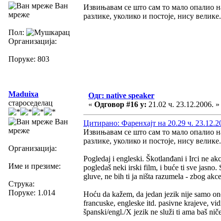
Ван
Извињавам се што сам то мало опалио н
мреже
разлике, уколико и постоје, нису велике.
Пол:
Организација:
Поруке: 803
Maduixa
Одг: native speaker
староседелац
«
Одговор #16 у:
21.02 ч. 23.12.2006. »
Ван
Цитирано: Фаренхајт на 20.29 ч. 23.12.2
мреже
Извињавам се што сам то мало опалио н
разлике, уколико и постоје, нису велике.
Организација:
Pogledaj i engleski. Škotlanđani i Irci ne a
Име и презиме:
pogledaš neki irski film, i buće ti sve jasn
gluve, ne bih ti ja ništa razumela - zbog ak
Струка:
Поруке: 1.014
Hoću da kažem, da jedan jezik nije samo on
francuske, engleske itd. pasivne krajeve, vid
španski/engl./X jezik ne služi ti ama baš ni