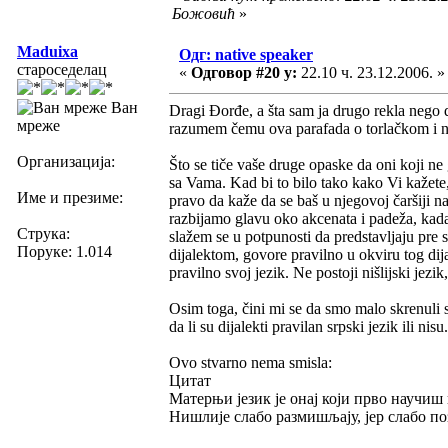
Божовић
»
Maduixa
Одг: native speaker
староседелац
«
Одговор #20 у:
22.10 ч. 23.12.2006. »
Ван
Dragi Đorđe, a šta sam ja drugo rekla nego 
мреже
razumem čemu ova parafada o torlačkom i niš
Организација:
Što se tiče vaše druge opaske da oni koji 
sa Vama. Kad bi to bilo tako kako Vi kažete,
Име и презиме:
pravo da kaže da se baš u njegovoj čaršiji n
razbijamo glavu oko akcenata i padeža, kada 
Струка:
slažem se u potpunosti da predstavljaju pre 
Поруке: 1.014
dijalektom, govore pravilno u okviru tog dij
pravilno svoj jezik. Ne postoji nišlijski jezi
Osim toga, čini mi se da smo malo skrenuli 
da li su dijalekti pravilan srpski jezik ili nisu.
Ovo stvarno nema smisla:
Цитат
Матерњи језик је онај који прво научиш 
Нишлије слабо размишљају, јер слабо по