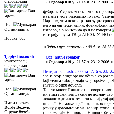
староседелац
«
Одговор #18 у:
21.14 ч. 23.12.2006. »
Ван
@Зоран: У српском нема много простора 
мреже
на памет јесте, назовимо то тако, "зему
Наравно, чим неки странац зуцне српски
Пол:
него на енглески начин, франкофони пак
Организација:
изговор, а о Кинезима да и не говорим
интервјуишу за ТВ, ја АПСОЛУТНО не р
Поруке: 803
«
Задњи пут промењено: 09.41 ч. 28.12.20
Ђорђе Божовић
Одг: native speaker
језикословац
«
Одговор #19 у:
21.57 ч. 23.12.2006. »
староседелац
Цитирано: natasha2000 на 17.16 ч. 23.12.
Ван
Što se tvoje druge opaske tičem nivo poznava
мреже
koji veoma slabo poznaju svoj sopstveni jezik
shvatiti o čemu govorim.
Пол:
То што многе Нишлије не говоре правил
Организација:
није матерњи или да они не познају свој
локалним дијалектом, или мешају тај ди
Име и презиме:
шта већ. Не можеш рећи да њихов торлач
Đorđe Božović
језику у довољној мери. То није тачно. 
Струка:
lingvist
придржавају. На пример, Нишлије би ув