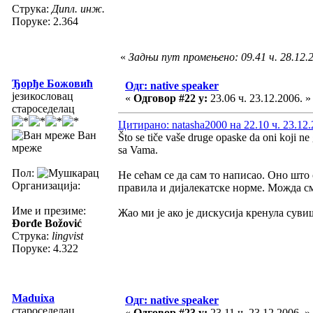
Струка:
Дипл. инж.
Поруке: 2.364
«
Задњи пут промењено: 09.41 ч. 28.12.20
Ђорђе Божовић
Одг: native speaker
језикословац
«
Одговор #22 у:
23.06 ч. 23.12.2006. »
староседелац
Цитирано: natasha2000 на 22.10 ч. 23.12.
Ван
Što se tiče vaše druge opaske da oni koji 
мреже
sa Vama.
Пол:
Не сећам се да сам то написао. Оно што 
Организација:
правила и дијалекатске норме. Можда с
Име и презиме:
Жао ми је ако је дискусија кренула суви
Đorđe Božović
Струка:
lingvist
Поруке: 4.322
Maduixa
Одг: native speaker
староседелац
«
Одговор #23 у:
23.11 ч. 23.12.2006. »