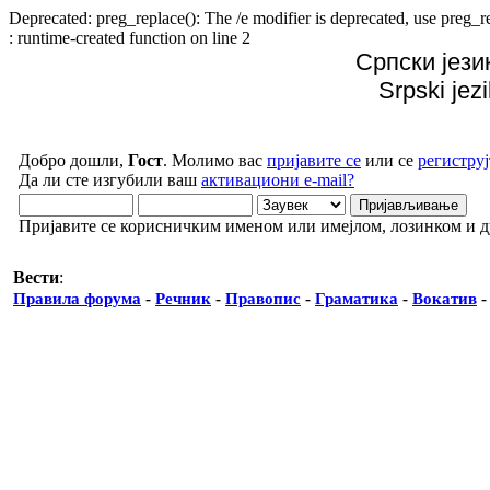
Deprecated: preg_replace(): The /e modifier is deprecated, use preg
: runtime-created function on line 2
Српски јези
Srpski jez
Добро дошли,
Гост
. Молимо вас
пријавите се
или се
региструј
Да ли сте изгубили ваш
активациони e-mail?
Пријавите се корисничким именом или имејлом, лозинком и 
Вести
:
Правила форума
-
Речник
-
Правопис
-
Граматика
-
Вокатив