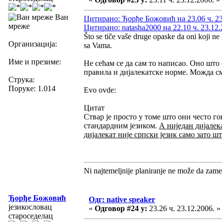
Ван
Цитирано: Ђорђе Божовић на 23.06 ч. 23
мреже
Цитирано: natasha2000 на 22.10 ч. 23.12.
Što se tiče vaše druge opaske da oni koji 
Организација:
sa Vama.
Име и презиме:
Не сећам се да сам то написао. Оно што 
правила и дијалекатске норме. Можда с
Струка:
Поруке: 1.014
Evo ovde:
Цитат
Ствар је просто у томе што они често го
стандардним језиком.
А ниједан дијалек
дијалекат није српски језик само зато ш
Ni najtemeljnije planiranje ne može da zame
Ђорђе Божовић
Одг: native speaker
језикословац
«
Одговор #24 у:
23.26 ч. 23.12.2006. »
староседелац