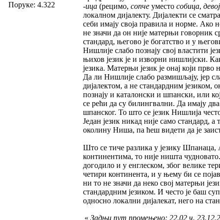
Поруке: 4.322
-ица
(рецимо,
сопче
уместо
собица
,
дево
локалном дијалекту. Дијалекти се сматра
себи имају своја правила и норме. Ако 
не значи да он није матерњи говорник срп
стандард, његово је богатство и у њег
Нишлије слабо познају свој властити је
њихов језик је и изворни нишлијски. Ка
језика. Матерњи језик је онај који прво
Да ли Нишлије слабо размишљају, јер сл
дијалектом, а не стандардним језиком, о
познају и каталонски и шпански, или ко
се рећи да су билингвални. Да имају два
шпанског. То што се језик Нишлија често
Један језик никад није само стандард, а 
околину Ниша, па ћеш видети да је заист
Што се тиче разлика у језику Шпанаца,
континентима, то није ништа чудновато.
догодило и у енглеском, због велике тери
четири континента, и у њему би се појав
ни то не значи да неко свој матерњи јез
стандардним језиком. И често је баш суп
односно локални дијалекат, него на стан
«
Задњи пут промењено: 22.02 ч. 23.12.