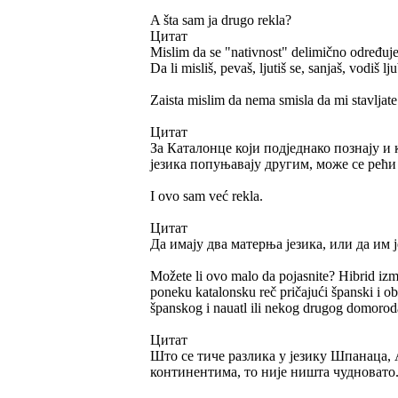
A šta sam ja drugo rekla?
Цитат
Mislim da se "nativnost" delimično određuje
Da li misliš, pevaš, ljutiš se, sanjaš, vodiš 
Zaista mislim da nema smisla da mi stavljate 
Цитат
За Каталонце који подједнако познају и
језика попуњавају другим, може се рећи
I ovo sam već rekla.
Цитат
Да имају два матерња језика, или да им 
Možete li ovo malo da pojasnite? Hibrid iz
poneku katalonsku reč pričajući španski i 
španskog i nauatl ili nekog drugog domorod
Цитат
Што се тиче разлика у језику Шпанаца,
континентима, то није ништа чудновато