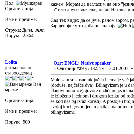
Пол:
кажем. Морам да нагласим да оно ''језичар
Организација:
''и'' има друго значење, па би Наташа и
Име и презиме:
Сад тек видех да се јуче, раном зором, ре
Зар девојке у то доба не спавају
Струка:
Дипл. инж.
Поруке: 2.364
Lolita
Одг: ENGL: Native speaker
језикословац
«
Одговор #29 у:
13.54 ч. 13.01.2007. »
староседелац
Malo sam se kasno uključila i tema je već ja
Ван
(doduše, najčešće dva). Bilingvizam je u dana
мреже
članovi porodice) govore različitim jezicima 
je izloženo i jednom i drugom jeziku od rođ
Организација:
se kod nas taj izraz koristi). A postoje i bro
svojoj kući govori jedan jezik, a na primer u 
Име и презиме:
bilingvizam).
Поруке: 500