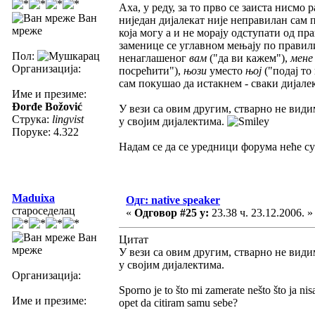
Аха, у реду, за то прво се заиста нисмо
Ван
ниједан дијалекат није неправилан сам п
мреже
која могу а и не морају одступати од п
заменице се углавном мењају по правили
Пол:
ненаглашеног
вам
("да ви кажем"),
мене
Организација:
посрећити"),
њози
уместо
њој
("подај то 
сам покушао да истакнем - сваки дијале
Име и презиме:
Đorđe Božović
У вези са овим другим, стварно не видим
Струка:
lingvist
у својим дијалектима.
Поруке: 4.322
Надам се да се уредници форума неће с
Maduixa
Одг: native speaker
староседелац
«
Одговор #25 у:
23.38 ч. 23.12.2006. »
Ван
Цитат
мреже
У вези са овим другим, стварно не видим
у својим дијалектима.
Организација:
Sporno je to što mi zamerate nešto što ja nisa
Име и презиме:
opet da citiram samu sebe?