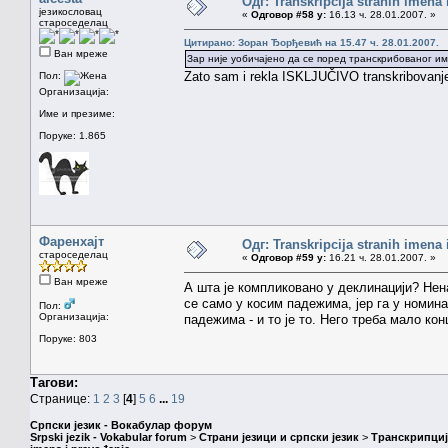
Одг: Transkripcija stranih imena
језикословац
«
Одговор #58 у:
16.13 ч. 28.01.2007. »
староседелац
Цитирано: Зоран Ђорђевић на 15.47 ч. 28.01.2007.
Ван мреже
Зар није уобичајено да се поред транскрибованог и
Zato sam i rekla ISKLJUČIVO transkribovanje, 
Пол:
Организација:
Име и презиме:
Поруке: 1.865
Фаренхајт
Одг: Transkripcija stranih imena
староседелац
«
Одговор #59 у:
16.21 ч. 28.01.2007. »
Ван мреже
А шта је компликовано у деклинацији? Нен
се само у косим падежима, јер га у номина
Пол:
Организација:
падежима - и то је то. Него треба мало ко
Поруке: 803
Тагови:
Странице:
1
2
3
[
4
]
5
6
...
19
Српски језик - Вокабулар форум
Srpski jezik - Vokabular forum
>
Страни језици и српски језик
>
Транскрипциј