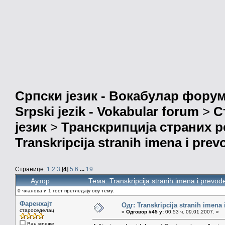
Српски језик - Вокабулар фору
Srpski jezik - Vokabular forum
>
С
језик
>
Транскрипција страних р
Transkripcija stranih imena i prev
Странице:
1
2
3
[
4
]
5
6
...
19
Аутор
Тема: Transkripcija stranih imena i prev
0 чланова и 1 гост прегледају ову тему.
Фаренхајт
Одг: Transkripcija stranih imena
староседелац
«
Одговор #45 у:
00.53 ч. 09.01.2007. »
Ван мреже