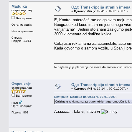
Maduixa
Одг: Transkripcija stranih imena
староседелац
«
Одговор #47 у:
09.41 ч. 09.01.2007. »
Ван мреже
E, Kontra, nateraćeš me da gnjavim moju majk
Beogradu kod kuće imam ne jednu nego više 
Организација:
varijantama". Jedino što znam zasigurno jeste
Име и презиме:
3000 kilometara od dotične knjige...
Струка:
Поруке: 1.014
Celzijus:u reklamama za automobile, auto emoc
Kada govorimo o samom vozilu, u Španiji pre
Ni najtemeljnije planiranje ne može da zameni čistu sreć
Фаренхајт
Одг: Transkripcija stranih imena
староседелац
«
Одговор #48 у:
12.14 ч. 09.01.2007. »
Ван мреже
Цитирано: Maduixa на 09.41 ч. 09.01.2007.
Celzijus:u reklamama za automobile, auto emoción je igra 
Пол:
Организација:
Aaaaaaa... fala vi, slava vi
Поруке: 803