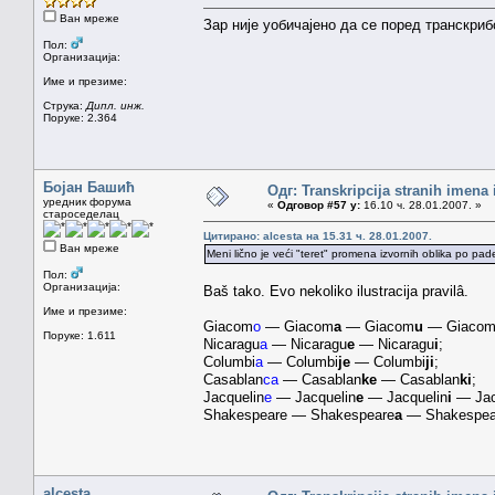
Ван мреже
Зар није уобичајено да се поред транскри
Пол:
Организација:
Име и презиме:
Струка:
Дипл. инж.
Поруке: 2.364
Бојан Башић
Одг: Transkripcija stranih imena
уредник форума
«
Одговор #57 у:
16.10 ч. 28.01.2007. »
староседелац
Цитирано: alcesta на 15.31 ч. 28.01.2007.
Ван мреже
Meni lično je veći "teret" promena izvornih oblika po pade
Пол:
Организација:
Baš tako. Evo nekoliko ilustracija pravilâ.
Име и презиме:
Giacom
o
— Giacom
a
— Giacom
u
— Giaco
Поруке: 1.611
Nicaragu
a
— Nicaragu
e
— Nicaragu
i
;
Columbi
a
— Columbi
je
— Columbi
ji
;
Casablan
ca
— Casablan
ke
— Casablan
ki
;
Jacquelin
e
— Jacquelin
e
— Jacquelin
i
— Jac
Shakespeare — Shakespeare
a
— Shakespea
alcesta