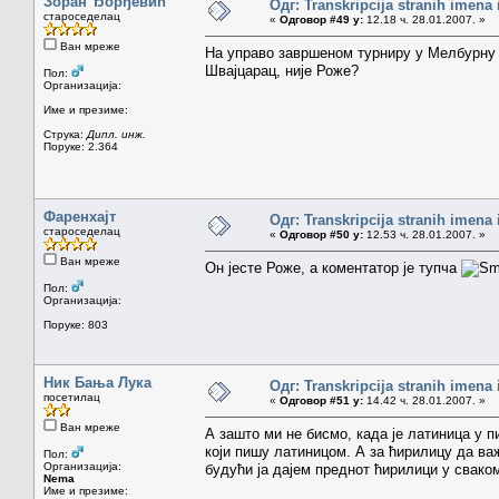
Зоран Ђорђевић
Одг: Transkripcija stranih imena
староседелац
«
Одговор #49 у:
12.18 ч. 28.01.2007. »
Ван мреже
На управо завршеном турниру у Мелбурну п
Швајцарац, није Роже?
Пол:
Организација:
Име и презиме:
Струка:
Дипл. инж.
Поруке: 2.364
Фаренхајт
Одг: Transkripcija stranih imena
староседелац
«
Одговор #50 у:
12.53 ч. 28.01.2007. »
Ван мреже
Он јесте Роже, а коментатор је тупча
Пол:
Организација:
Поруке: 803
Ник Бања Лука
Одг: Transkripcija stranih imena
посетилац
«
Одговор #51 у:
14.42 ч. 28.01.2007. »
Ван мреже
А зашто ми не бисмо, када је латиница у 
који пишу латиницом. А за ћирилицу да ва
Пол:
Организација:
будући ја дајем преднот ћирилици у сваком
Nema
Име и презиме: