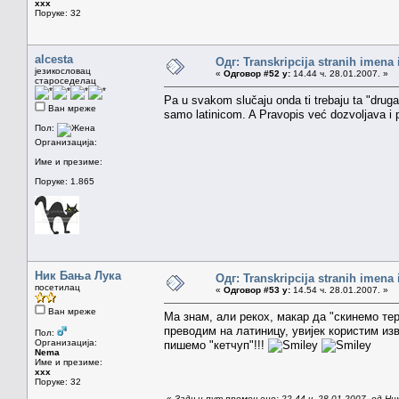
xxx
Поруке: 32
alcesta
Одг: Transkripcija stranih imena
језикословац
«
Одговор #52 у:
14.44 ч. 28.01.2007. »
староседелац
Pa u svakom slučaju onda ti trebaju ta "druga
Ван мреже
samo latinicom. A Pravopis već dozvoljava i p
Пол:
Организација:
Име и презиме:
Поруке: 1.865
Ник Бања Лука
Одг: Transkripcija stranih imena
посетилац
«
Одговор #53 у:
14.54 ч. 28.01.2007. »
Ван мреже
Ма знам, али рекох, макар да "скинемо те
преводим на латиницу, увијек користим из
Пол:
Организација:
пишемо "кетчуп"!!!
Nema
Име и презиме:
xxx
Поруке: 32
«
Задњи пут промењено: 22.44 ч. 28.01.2007. од Ни