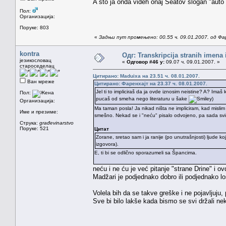
A što ja onda videh onaj Seatov slogan "auto 
Пол:
Организација:
Поруке: 803
«
Задњи пут промењено: 00.55 ч. 09.01.2007. од Фа
kontra
Одг: Transkripcija stranih imena
језикословац
«
Одговор #46 у:
09.07 ч. 09.01.2007. »
староседелац
Цитирано: Maduixa на 23.51 ч. 08.01.2007.
Ван мреже
Цитирано: Фаренхајт на 23.37 ч. 08.01.2007.
Jel ti to impliciraš da ja ovde iznosim neistine? A? Ima
Пол:
pucaš od smeha nego literaturu u šake
)
Организација:
Ma taman posla! Ja nikad ništa ne impliciram, kad mislim
Име и презиме:
smešno. Nekad se i "neću" pisalo odvojeno, pa sada svi
Струка:
građevinarstvo
Поруке: 521
Цитат
Zorane, sretao sam i ja ranije (po unutrašnjosti) ljude k
izgovora).
E, ti bi se odlično sporazumeli sa Špancima.
neću i ne ću je već pitanje "strane Drine" i o
Madžari je podjednako dobro ili podjednako l
Volela bih da se takve greške i ne pojavljuju,
Sve bi bilo lakše kada bismo se svi držali nek