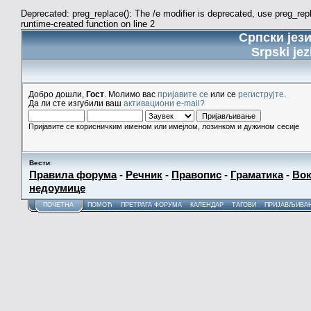
Deprecated: preg_replace(): The /e modifier is deprecated, use preg_re
runtime-created function on line 2
Српски јез
Srpski jez
Добро дошли,
Гост
. Молимо вас
пријавите се
или се
региструјте
.
Да ли сте изгубили ваш
активациони e-mail?
Пријавите се корисничким именом или имејлом, лозинком и дужином сесије
Вести
:
Правила форума
-
Речник
-
Правопис
-
Граматика
-
Вок
недоумице
ПОЧЕТНА
ПОМОЋ
ПРЕТРАГА ФОРУМА
КАЛЕНДАР
ТАГОВИ
ПРИЈАВЉИВА