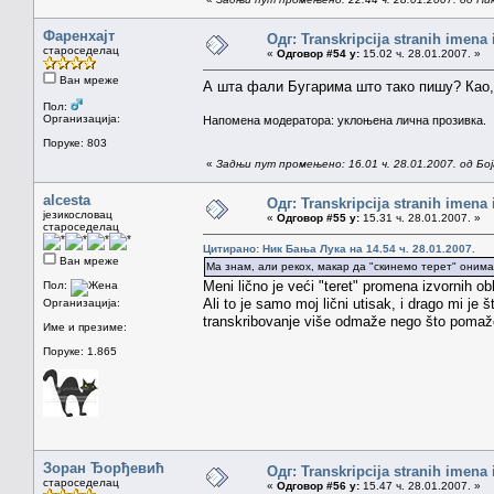
Фаренхајт
Одг: Transkripcija stranih imena
староседелац
«
Одговор #54 у:
15.02 ч. 28.01.2007. »
Ван мреже
А шта фали Бугарима што тако пишу? Као,
Пол:
Организација:
Напомена модератора: уклоњена лична прозивка.
Поруке: 803
«
Задњи пут промењено: 16.01 ч. 28.01.2007. од Бо
alcesta
Одг: Transkripcija stranih imena
језикословац
«
Одговор #55 у:
15.31 ч. 28.01.2007. »
староседелац
Цитирано: Ник Бања Лука на 14.54 ч. 28.01.2007.
Ван мреже
Ма знам, али рекох, макар да "скинемо терет" онима
Meni lično je veći "teret" promena izvornih ob
Пол:
Ali to je samo moj lični utisak, i drago mi je
Организација:
transkribovanje više odmaže nego što pomaž
Име и презиме:
Поруке: 1.865
Зоран Ђорђевић
Одг: Transkripcija stranih imena
староседелац
«
Одговор #56 у:
15.47 ч. 28.01.2007. »