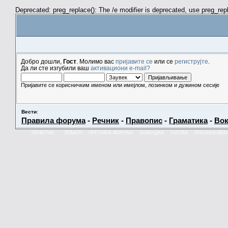
Deprecated: preg_replace(): The /e modifier is deprecated, use preg_re
Добро дошли,
Гост
. Молимо вас
пријавите се
или се
региструјте
.
Да ли сте изгубили ваш
активациони e-mail?
Пријавите се корисничким именом или имејлом, лозинком и дужином сесије
Вести
:
Правила форума
-
Речник
-
Правопис
-
Граматика
-
Вок
ПОЧЕТНА
ПОМОЋ
ПРЕТРАГА ФОРУМА
КАЛЕНДАР
ТАГОВИ
ПРИЈАВЉИВА