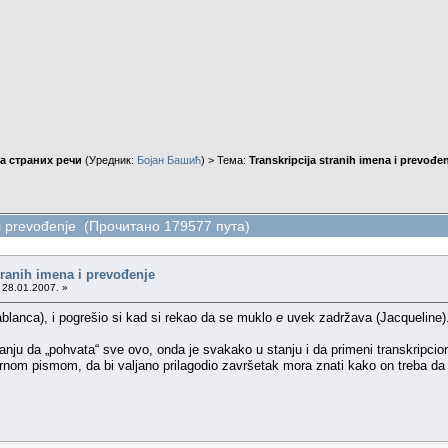
а страних речи
(Уредник:
Бојан Башић
) > Тема:
Transkripcija stranih imena i prevođe
a i prevođenje (Прочитано 179577 пута)
tranih imena i prevođenje
 28.01.2007. »
lanca), i pogrešio si kad si rekao da se muklo
e
uvek zadržava (Jacqueline)
nju da „pohvata“ sve ovo, onda je svakako u stanju i da primeni transkripcion
nom pismom, da bi valjano prilagodio završetak mora znati kako on treba da z