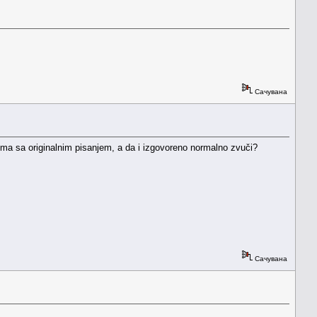
Сачувана
 sa originalnim pisanjem, a da i izgovoreno normalno zvuči?
Сачувана