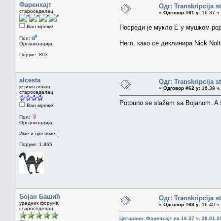
Фаренхајт
Одг: Transkripcija s
староседелац
«
Одговор #61 у:
16.37 ч.
Ван мреже
Посреди је мукло Е у мушком род
Пол:
Него, како се деклинира Nick Nol
Организација:
Поруке: 803
alcesta
Одг: Transkripcija s
језикословац
«
Одговор #62 у:
16.39 ч.
староседелац
Potpuno se slažem sa Bojanom. A š
Ван мреже
Пол:
Организација:
Име и презиме:
Поруке: 1.865
Бојан Башић
Одг: Transkripcija s
уредник форума
«
Одговор #63 у:
16.40 ч.
староседелац
Цитирано: Фаренхајт на 16.37 ч. 28.01.2