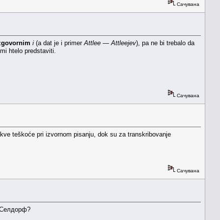
Сачувана
zgovornim
i
(a dat je i primer
Attlee — Attleejev
), pa ne bi trebalo da
mi htelo predstaviti.
Сачувана
akve teškoće pri izvornom pisanju, dok su za transkribovanje
Сачувана
ДиСелдорф?