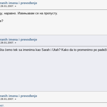
tranih imena i prevođenje
 28.01.2007. »
у, наравно. Извињавам се на пропусту.
te?
tranih imena i prevođenje
 28.01.2007. »
ta ćemo tek sa imenima kao Sarah i Utah? Kako da to promenimo po padežima
tranih imena i prevođenje
 28.01.2007. »
007.