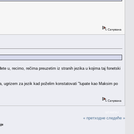
Сачувана
ete u, recimo, rečima preuzetim iz stranih jezika u kojima taj fonetski
anja, ugrizem za jezik kad poželim konstatovati "lupate kao Maksim po
Сачувана
ШТАМПАЈ
« претходне
следеће »
nje