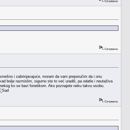
Сачувана
Сачувана
ko smešno i zabrinjavajuće, moram da vam preporučim da i onu
ad bolje razmislim, sigurno ste to već uradili, pa odatle i neutaživa
te nekog ko se bavi fonetikom. Ako poznajete neku takvu osobu.
Сачувана