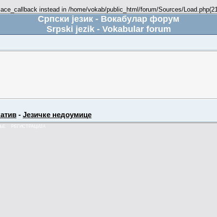
place_callback instead in /home/vokab/public_html/forum/Sources/Load.php(216
Српски језик - Вокабулар форум
Srpski jezik - Vokabular forum
атив
-
Језичке недоумице
ЊЕ
РЕГИСТРАЦИЈА