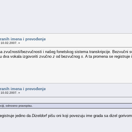
tranih imena i prevođenje
 10.02.2007. »
a zvučnosti/bezvučnosti i našeg fonetskog sistema transkripcije. Bezvučni s
đu dva vokala izgovoriti zvučno
z
od bezvučnog
s
. A ta promena se registruje 
tranih imena i prevođenje
 10.02.2007. »
pciji, odnosno pravopisu.
egistruje jedino da
Dizeldorf
pišu oni koji povezuju ime grada sa dizel gorivo