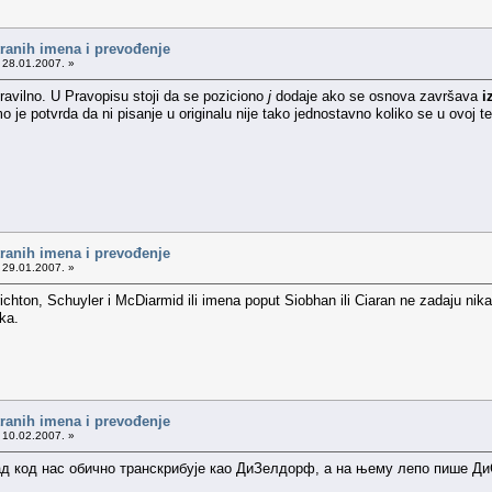
tranih imena i prevođenje
 28.01.2007. »
pravilno. U Pravopisu stoji da se poziciono
j
dodaje ako se osnova završava
i
 je potvrda da ni pisanje u originalu nije tako jednostavno koliko se u ovoj te
tranih imena i prevođenje
 29.01.2007. »
chton, Schuyler i McDiarmid ili imena poput Siobhan ili Ciaran ne zadaju nik
ka.
tranih imena i prevođenje
 10.02.2007. »
рад код нас обично транскрибује као ДиЗелдорф, а на њему лепо пише 