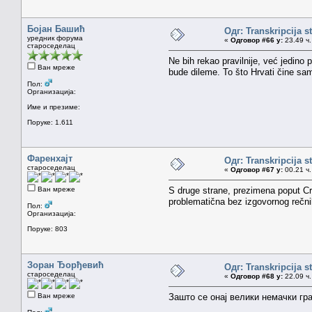
Бојан Башић
Одг: Transkripcija s
уредник форума
«
Одговор #66 у:
23.49 ч.
староседелац
Ne bih rekao pravilnije, već jedino 
Ван мреже
bude dileme. To što Hrvati čine samo
Пол:
Организација:
Име и презиме:
Поруке: 1.611
Фаренхајт
Одг: Transkripcija s
староседелац
«
Одговор #67 у:
00.21 ч.
Ван мреже
S druge strane, prezimena poput Cri
problematična bez izgovornog rečni
Пол:
Организација:
Поруке: 803
Зоран Ђорђевић
Одг: Transkripcija s
староседелац
«
Одговор #68 у:
22.09 ч.
Ван мреже
Зашто се онај велики немачки г