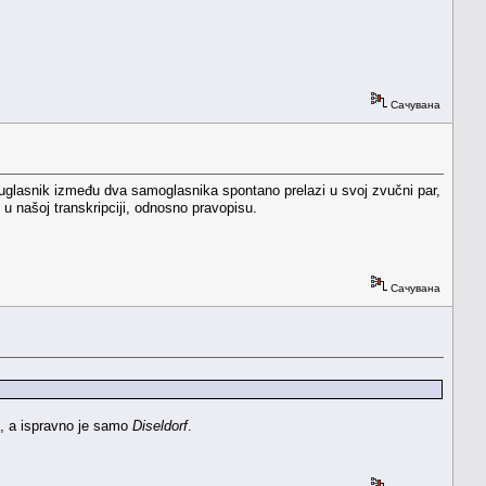
Сачувана
uglasnik između dva samoglasnika spontano prelazi u svoj zvučni par,
i u našoj transkripciji, odnosno pravopisu.
Сачувана
m, a ispravno je samo
Diseldorf
.