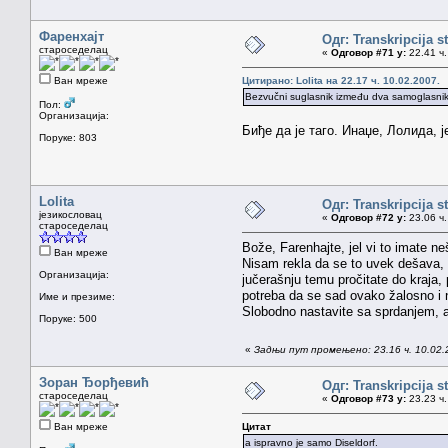
Фаренхајт
Одг: Transkripcija s
староседелац
«
Одговор #71 у:
22.41 ч.
Ван мреже
Цитирано: Lolita на 22.17 ч. 10.02.2007.
Bezvučni suglasnik između dva samoglasnika
Пол:
Организација:
Биђе да је таго. Инаџе, Лолида, 
Поруке: 803
Lolita
Одг: Transkripcija s
језикословац
«
Одговор #72 у:
23.06 ч.
староседелац
Bože, Farenhajte, jel vi to imate 
Ван мреже
Nisam rekla da se to uvek dešava, 
Организација:
jučerašnju temu pročitate do kraja, 
potreba da se sad ovako žalosno i 
Име и презиме:
Slobodno nastavite sa sprdanjem, 
Поруке: 500
«
Задњи пут промењено: 23.16 ч. 10.02.2
Зоран Ђорђевић
Одг: Transkripcija s
староседелац
«
Одговор #73 у:
23.23 ч.
Ван мреже
Цитат
a ispravno je samo Diseldorf.