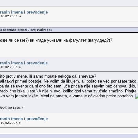
tranih imena i prevođenje
 10.02.2007. »
 spontano prelazi u svoj zvučni par.
језде ли се (зе?) ви игада убизали на фагултет (вагулдед?)?
tranih imena i prevođenje
 10.02.2007. »
nešto protiv mene, ili samo morate nekoga da ismevate?
ali takvi primeri postoje. Ne volim da likujem, ali pošto se već ponašate ta
pa da se uverite da ni ono što sam juče pričala nije sasvim bez osnova. (No, k
nedolično iskaljujete.) A nije ni ovo, koliko god vama zvučalo smešno. Pitaj
ako vam je tako lakše. Meni ne smeta, a vama je očigledno preko potrebno
007. од Lolita
»
tranih imena i prevođenje
 10.02.2007. »