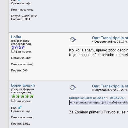
Пол:
Организација:
Име и презиме:
Струка:
Дипл. инж.
Поруке: 2.364
Lolita
Одг: Transkripcija s
језикословац
«
Одговор #69 у:
22.17 ч.
староседелац
Koliko ja znam, upravo zbog osobin
Ван мреже
te je mnogo lakše i prirodnije izme
Организација:
Име и презиме:
Поруке: 500
Бојан Башић
Одг: Transkripcija s
уредник форума
«
Одговор #70 у:
22.20 ч.
староседелац
Цитирано: Lolita на 22.17 ч. 10.02.2007.
Ван мреже
A ta promena se registruje i u našoj transkri
Пол:
Организација:
Za Zoranov primer u Pravopisu se r
Име и презиме:
Поруке: 1.611