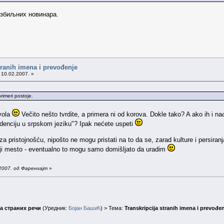
озбиљних новинара.
tranih imena i prevođenje
 10.02.2007. »
rimeri postoje.
vola
Večito nešto tvrdite, a primera ni od korova. Dokle tako? A ako ih i nađ
endenciju u srpskom jeziku"? Ipak nećete uspeti
za pristojnošću, nipošto ne mogu pristati na to da se, zarad kulture i persir
aciji mesto - eventualno to mogu samo domišljato da uradim
2007. од Фаренхајт
»
а страних речи
(Уредник:
Бојан Башић
) > Тема:
Transkripcija stranih imena i prevođe