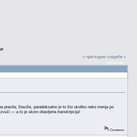
nje
« претходне
следеће »
ШТАМПАЈ
.
a pravila; štaviše, paradoksalno je to što ukoliko neko menja po
vuči — a to je skoro obavljena transkripcija!
Сачувана