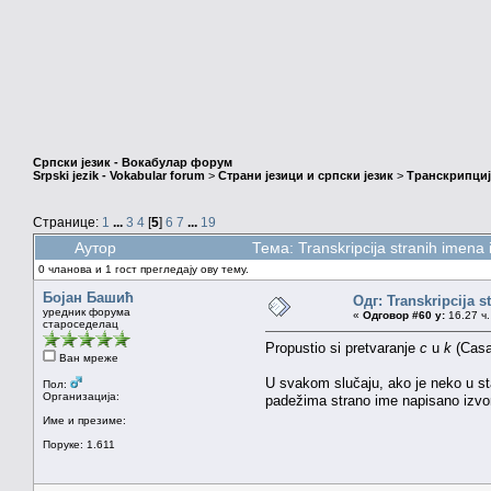
Српски језик - Вокабулар форум
Srpski jezik - Vokabular forum
>
Страни језици и српски језик
>
Транскрипциј
Странице:
1
...
3
4
[
5
]
6
7
...
19
Аутор
Тема: Transkripcija stranih imen
0 чланова и 1 гост прегледају ову тему.
Бојан Башић
Одг: Transkripcija s
уредник форума
«
Одговор #60 у:
16.27 ч.
староседелац
Propustio si pretvaranje
c
u
k
(Casab
Ван мреже
U svakom slučaju, ako je neko u sta
Пол:
Организација:
padežima strano ime napisano izvor
Име и презиме:
Поруке: 1.611