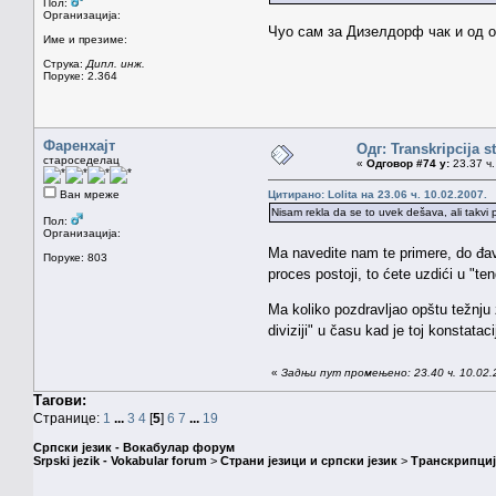
Пол:
Организација:
Чуо сам за Дизелдорф чак и од 
Име и презиме:
Струка:
Дипл. инж.
Поруке: 2.364
Фаренхајт
Одг: Transkripcija s
староседелац
«
Одговор #74 у:
23.37 ч.
Ван мреже
Цитирано: Lolita на 23.06 ч. 10.02.2007.
Nisam rekla da se to uvek dešava, ali takvi p
Пол:
Организација:
Ma navedite nam te primere, do đa
Поруке: 803
proces postoji, to ćete uzdići u "t
Ma koliko pozdravljao opštu težnju 
diviziji" u času kad je toj konstat
«
Задњи пут промењено: 23.40 ч. 10.02.
Тагови:
Странице:
1
...
3
4
[
5
]
6
7
...
19
Српски језик - Вокабулар форум
Srpski jezik - Vokabular forum
>
Страни језици и српски језик
>
Транскрипциј