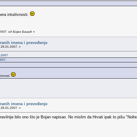
ra intuitivnosti.
2007. од Бојан Башић
»
tranih imena i prevođenje
 28.01.2007. »
.2007.
2007.
ivnosti.
tranih imena i prevođenje
 28.01.2007. »
ravilnije bilo ono što je Bojan napisao. No mislim da Hrvati ipak to pišu "Nolte