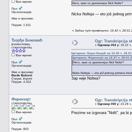
Ван мреже
Него, како се деклинира Nick Nolte?
Пол:
Организација:
Nicka Nolteja
— eto još jednog prime
Име и презиме:
Поруке: 1.611
«
Задњи пут промењено: 16.42 ч. 28.01.
Ђорђе Божовић
Одг: Transkripcija s
језикословац
«
Одговор #64 у:
18.22 ч.
староседелац
Цитирано: Бојан Башић на 16.40 ч. 28.01
Ван мреже
Цитирано: Фаренхајт на 16.37 ч. 28.01.
Пол:
Него, како се деклинира Nick Nolte?
Организација:
Име и презиме:
Nicka Nolteja
— eto još jednog primera intuit
Đorđe Božović
Зар није Noltea?
Струка:
lingvist
Поруке: 4.322
Фаренхајт
Одг: Transkripcija s
староседелац
«
Одговор #65 у:
23.28 ч.
Ван мреже
Prezime se izgovara "Nolti", pa bi p
Пол:
Организација:
Поруке: 803