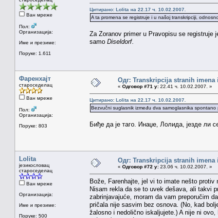
Цитирано: Lolita на 22.17 ч. 10.02.2007.
Ван мреже
A ta promena se registruje i u našoj transkripciji, odnosn
Пол:
Организација:
Za Zoranov primer u Pravopisu se registruje 
samo
Diseldorf
.
Име и презиме:
Поруке: 1.611
Фаренхајт
Одг: Transkripcija stranih imena
староседелац
«
Одговор #71 у:
22.41 ч. 10.02.2007. »
Ван мреже
Цитирано: Lolita на 22.17 ч. 10.02.2007.
Bezvučni suglasnik između dva samoglasnika spontano pr
Пол:
Организација:
Биђе да је таго. Инаџе, Лолида, језде ли с
Поруке: 803
Lolita
Одг: Transkripcija stranih imena
језикословац
«
Одговор #72 у:
23.06 ч. 10.02.2007. »
староседелац
Bože, Farenhajte, jel vi to imate nešto prot
Ван мреже
Nisam rekla da se to uvek dešava, ali takvi p
Организација:
zabrinjavajuće, moram da vam preporučim da i
pričala nije sasvim bez osnova. (No, kad bolj
Име и презиме:
žalosno i nedolično iskaljujete.) A nije ni o
Поруке: 500