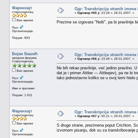
Фаренхајт
Одг: Transkripcija stranih imena
староседелац
«
Одговор #65 у:
23.28 ч. 28.01.2007. »
Ван мреже
Prezime se izgovara "Nolti", pa bi pravilnije 
Пол:
Организација:
Поруке: 803
Бојан Башић
Одг: Transkripcija stranih imena
уредник форума
«
Одговор #66 у:
23.49 ч. 28.01.2007. »
староседелац
Ne bih rekao pravilnije, već jedino pravilno. 
Ван мреже
dat je i primer
Attlee — Attleejev
), pa ne bi t
tako jednostavno koliko se u ovoj temi htelo p
Пол:
Организација:
Име и презиме:
Поруке: 1.611
Фаренхајт
Одг: Transkripcija stranih imena
староседелац
«
Одговор #67 у:
00.21 ч. 29.01.2007. »
Ван мреже
S druge strane, prezimena poput Crichton, Sch
izvornom pisanju, dok su za transkribovanje 
Пол:
Организација: