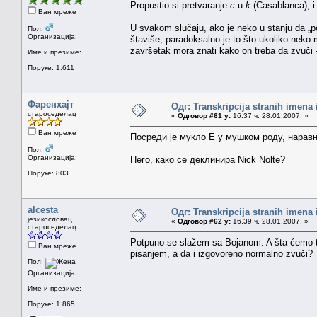
Propustio si pretvaranje
c
u
k
(Casablanca), i
Ван мреже
U svakom slučaju, ako je neko u stanju da „po
Пол:
Организација:
štaviše, paradoksalno je to što ukoliko neko
završetak mora znati kako on treba da zvuči —
Име и презиме:
Поруке: 1.611
Фаренхајт
Одг: Transkripcija stranih imena
староседелац
«
Одговор #61 у:
16.37 ч. 28.01.2007. »
Ван мреже
Посреди је мукло Е у мушком роду, наравн
Пол:
Организација:
Него, како се деклинира Nick Nolte?
Поруке: 803
alcesta
Одг: Transkripcija stranih imena
језикословац
«
Одговор #62 у:
16.39 ч. 28.01.2007. »
староседелац
Potpuno se slažem sa Bojanom. A šta ćemo t
Ван мреже
pisanjem, a da i izgovoreno normalno zvuči?
Пол:
Организација:
Име и презиме:
Поруке: 1.865