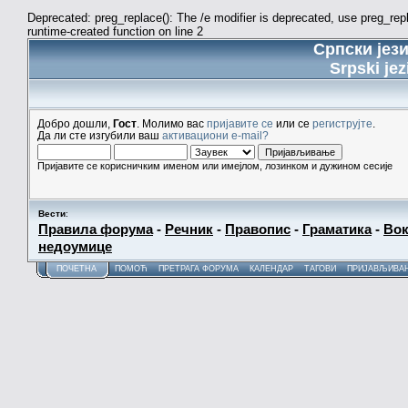
Deprecated: preg_replace(): The /e modifier is deprecated, use preg_re
runtime-created function on line 2
Српски јез
Srpski jez
Добро дошли,
Гост
. Молимо вас
пријавите се
или се
региструјте
.
Да ли сте изгубили ваш
активациони e-mail?
Пријавите се корисничким именом или имејлом, лозинком и дужином сесије
Вести
:
Правила форума
-
Речник
-
Правопис
-
Граматика
-
Вок
недоумице
ПОЧЕТНА
ПОМОЋ
ПРЕТРАГА ФОРУМА
КАЛЕНДАР
ТАГОВИ
ПРИЈАВЉИВА