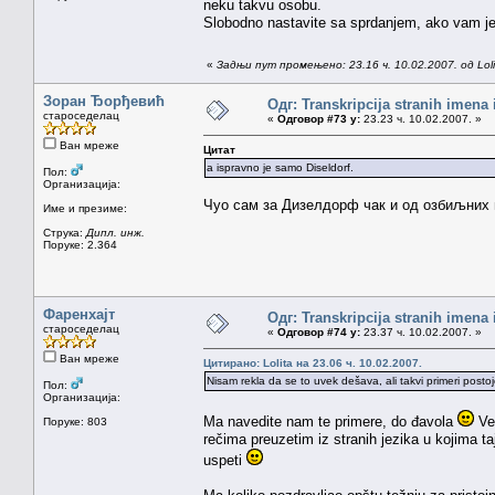
neku takvu osobu.
Slobodno nastavite sa sprdanjem, ako vam j
«
Задњи пут промењено: 23.16 ч. 10.02.2007. од Loli
Зоран Ђорђевић
Одг: Transkripcija stranih imena
староседелац
«
Одговор #73 у:
23.23 ч. 10.02.2007. »
Ван мреже
Цитат
a ispravno je samo Diseldorf.
Пол:
Организација:
Чуо сам за Дизелдорф чак и од озбиљних 
Име и презиме:
Струка:
Дипл. инж.
Поруке: 2.364
Фаренхајт
Одг: Transkripcija stranih imena
староседелац
«
Одговор #74 у:
23.37 ч. 10.02.2007. »
Ван мреже
Цитирано: Lolita на 23.06 ч. 10.02.2007.
Nisam rekla da se to uvek dešava, ali takvi primeri postoj
Пол:
Организација:
Ma navedite nam te primere, do đavola
Več
Поруке: 803
rečima preuzetim iz stranih jezika u kojima ta
uspeti