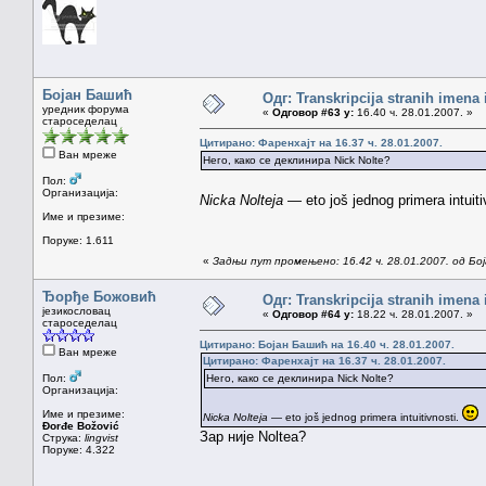
Бојан Башић
Одг: Transkripcija stranih imena
уредник форума
«
Одговор #63 у:
16.40 ч. 28.01.2007. »
староседелац
Цитирано: Фаренхајт на 16.37 ч. 28.01.2007.
Ван мреже
Него, како се деклинира Nick Nolte?
Пол:
Организација:
Nicka Nolteja
— eto još jednog primera intuiti
Име и презиме:
Поруке: 1.611
«
Задњи пут промењено: 16.42 ч. 28.01.2007. од Бо
Ђорђе Божовић
Одг: Transkripcija stranih imena
језикословац
«
Одговор #64 у:
18.22 ч. 28.01.2007. »
староседелац
Цитирано: Бојан Башић на 16.40 ч. 28.01.2007.
Ван мреже
Цитирано: Фаренхајт на 16.37 ч. 28.01.2007.
Пол:
Него, како се деклинира Nick Nolte?
Организација:
Име и презиме:
Nicka Nolteja
— eto još jednog primera intuitivnosti.
Đorđe Božović
Зар није Noltea?
Струка:
lingvist
Поруке: 4.322