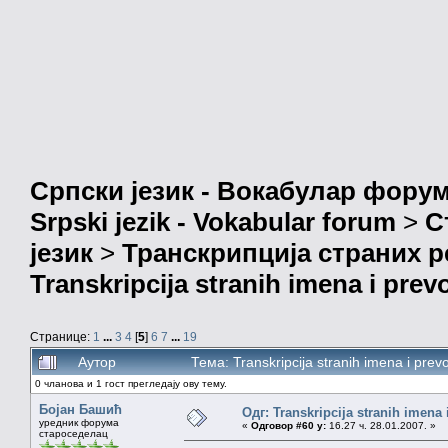
Српски језик - Вокабулар фору
Srpski jezik - Vokabular forum
>
С
језик
>
Транскрипција страних р
Transkripcija stranih imena i prev
Странице:
1
...
3
4
[
5
]
6
7
...
19
Аутор
Тема: Transkripcija stranih imena i pr
0 чланова и 1 гост прегледају ову тему.
Бојан Башић
Одг: Transkripcija stranih imena
уредник форума
«
Одговор #60 у:
16.27 ч. 28.01.2007. »
староседелац