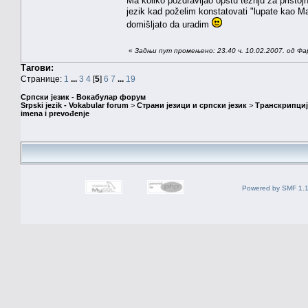
Ma koliko pozdravljao opštu težnju za pristojn
jezik kad poželim konstatovati "lupate kao Ma
domišljato da uradim
«
Задњи пут промењено: 23.40 ч. 10.02.2007. од Фа
Тагови:
Странице:
1
...
3
4
[
5
]
6
7
...
19
Српски језик - Вокабулар форум
Srpski jezik - Vokabular forum
>
Страни језици и српски језик
>
Транскрипциј
imena i prevođenje
Powered by SMF 1.