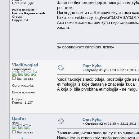
Ја се не бих сложио,јер колико ја знам,к
Организација:
реч дом.
Име и презиме:
Погледао сам и на Викиречнику,и тамо кажу
Никола Радовановић
Струка:
hxxp: en. wiktionary. org/wiki/%D0%B
Поруке: 54
Ако неко мисли да реч кућа није словенск
Хвала.
ЗА СЛОВЕСНОСТ СРПСКОГА ЈЕЗИКА
VladKrvoglad
Одг: Кућа
староседелац
«
Одговор #1 у:
21.23 ч. 22.11.2011. 
Ван мреже
'kuca' takodje znaci: odaja, prostorija gde se 
etimologija iz koje danasnje znacenja 'kuca' i
Организација:
A koja bi bila prvobitna etimologija - ne mogu 
Име и презиме:
Струка:
Поруке: 1.137
ЦарГот
Одг: Кућа
члан
«
Одговор #2 у:
21.35 ч. 22.11.2011. 
Ван мреже
Занимљиво,нисам знао да су и то значења
Иначе,једна ствар коју треба напоменути да