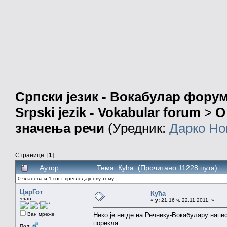
Српски језик - Вокабулар фору
Srpski jezik - Vokabular forum
>
О
значења речи
(Уредник:
Дарко Но
Странице: [
1
]
Аутор
Тема: Кућа (Прочитано 11228 пута)
0 чланова и 1 гост прегледају ову тему.
ЦарГот
Кућа
члан
«
у:
21.16 ч. 22.11.2011. »
Ван мреже
Неко је негде на Речнику-Вокабулару напи
порекла.
Пол: