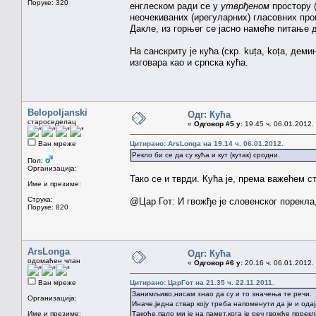
Поруке: 320
енглеском ради се у
утврђеном
простору 
неочекиваних (ирегуларних) гласовних пром
Дакле, из горњег се јасно намеће питање да 
На санскриту је кућа (скр. kuṭa, koṭa, демин
изговара као и српска кућа.
Belopoljanski
Одг: Кућа
староседелац
«
Одговор #5 у:
19.45 ч. 06.01.2012.
Ван мреже
Цитирано: ArsLonga на 19.14 ч. 06.01.2012.
Рекло би се да су кућа и кут (кутак) сродни.
Пол:
Организација:
Тако се и тврди. Кућа је, према важећем ста
Име и презиме:
Струка:
@Цар Гот: И гвожђе је словенског порекла,
Поруке: 820
ArsLonga
Одг: Кућа
одомаћен члан
«
Одговор #6 у:
20.16 ч. 06.01.2012.
Ван мреже
Цитирано: ЦарГот на 21.35 ч. 22.11.2011.
Занимљиво,нисам знао да су и то значења те речи.
Организација:
Иначе,једна ствар коју треба напоменути да је и одаја
Име и презиме:
Такође,пало ми је на памет,кога је реч гвожђе порек