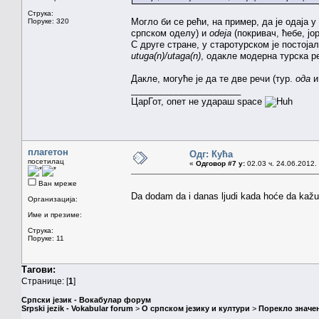
Струка:
Могло би се рећи, на пример, да је одаја
Поруке: 320
српском оделу) и
odeja
(покривач, ћебе, јо
С друге стране, у старотурском је постоја
utuga(n)/utaga(n)
, одакле модерна турска 
Дакле, могуће је да те две речи (тур.
ода
и
______________________
ЦарГот, опет не удараш space
плагетон
Одг: Кућа
посетилац
«
Одговор #7 у:
02.03 ч. 24.06.2012.
Ван мреже
Da dodam da i danas ljudi kada hoće da kažu 
Организација:
Име и презиме:
Струка:
Поруке: 11
Тагови:
Странице: [
1
]
Српски језик - Вокабулар форум
Srpski jezik - Vokabular forum
>
О српском језику и култури
>
Порекло значе