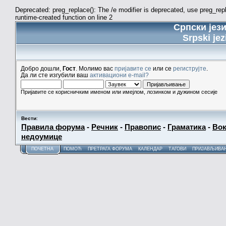
Deprecated: preg_replace(): The /e modifier is deprecated, use preg_re
runtime-created function on line 2
Српски јез
Srpski jez
Добро дошли,
Гост
. Молимо вас
пријавите се
или се
региструјте
.
Да ли сте изгубили ваш
активациони e-mail?
Пријавите се корисничким именом или имејлом, лозинком и дужином сесије
Вести
:
Правила форума
-
Речник
-
Правопис
-
Граматика
-
Вок
недоумице
ПОЧЕТНА
ПОМОЋ
ПРЕТРАГА ФОРУМА
КАЛЕНДАР
ТАГОВИ
ПРИЈАВЉИВА