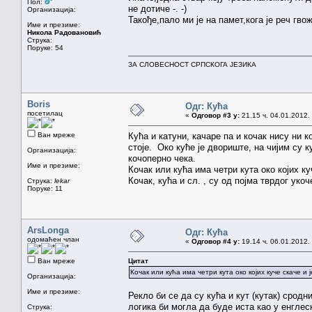
Пол:
не дотиче -. -)
Организација:
Такође,пало ми је на памет,кога је реч гв
Име и презиме:
Никола Радовановић
Струка:
Поруке: 54
ЗА СЛОВЕСНОСТ СРПСКОГА ЈЕЗИКА
Boris
Одг: Кућа
посетилац
«
Одговор #3 у:
21.15 ч. 04.01.2012.
Ван мреже
Кућа и катуни, качаре па и кочак нису ни 
стоје. Око куће је двориште, на чијим су 
Организација:
кочоперно чека.
Име и презиме:
Кочак или кућа има четри кута око којих к
Кочак, кућа и сл. , су од појма тврдог ук
Струка:
lekar
Поруке: 11
ArsLonga
Одг: Кућа
одомаћен члан
«
Одговор #4 у:
19.14 ч. 06.01.2012.
Ван мреже
Цитат
Кочак или кућа има четри кута око којих куче скаче и
Организација:
Име и презиме:
Рекло би се да су кућа и кут (кутак) срод
логика би могла да буде иста као у енгле
Струка: