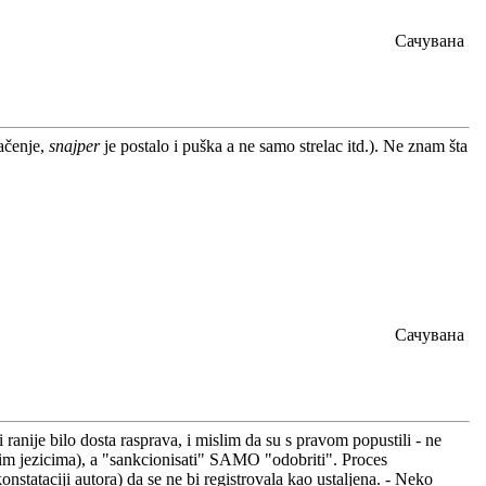
Сачувана
ačenje,
snajper
je postalo i puška a ne samo strelac itd.). Ne znam šta
Сачувана
 ranije bilo dosta rasprava, i mislim da su s pravom popustili - ne
im jezicima), a "sankcionisati" SAMO "odobriti". Proces
onstataciji autora) da se ne bi registrovala kao ustaljena. - Neko