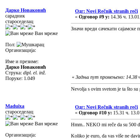
Дарко Новаковић
Одг: Novi Rečnik stranih reči
сарадник
«
Одговор #9 у:
14.36 ч. 13.01
староседелац
Значи вреди сачекати сајамске 
Ван мреже
Пол:
Организација:
Име и презиме:
Дарко Новаковић
Струка:
dipl. el. inž.
«
Задњи пут промењено: 14.38 ч
Поруке: 1.049
Nevolja s ovim svetom je ta što su 
Maduixa
Одг: Novi Rečnik stranih reči
староседелац
«
Одговор #10 у:
15.31 ч. 13.0
Ван мреже
Hmm.. NEKO mi reče da su 500 din
Организација:
Koliko je euro, da vas više ne dav