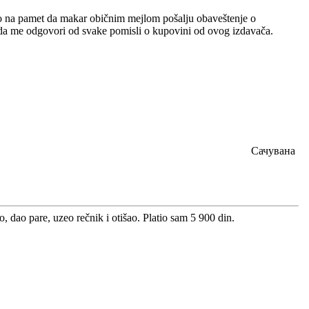
palo na pamet da makar običnim mejlom pošalju obaveštenje o
 da me odgovori od svake pomisli o kupovini od ovog izdavača.
Сачувана
, dao pare, uzeo rečnik i otišao. Platio sam 5 900 din.