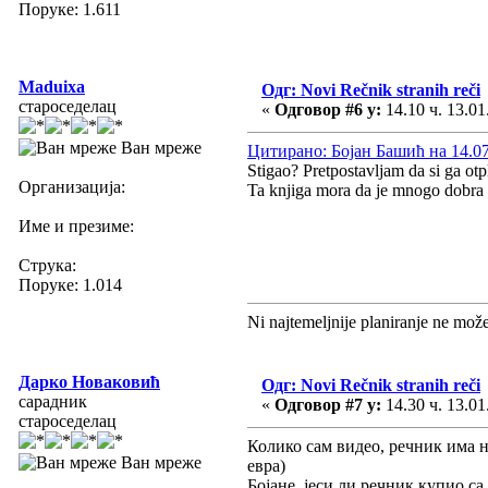
Поруке: 1.611
Maduixa
Одг: Novi Rečnik stranih reči
староседелац
«
Одговор #6 у:
14.10 ч. 13.01
Ван мреже
Цитирано: Бојан Башић на 14.07 
Stigao? Pretpostavljam da si ga otp
Организација:
Ta knjiga mora da je mnogo dobra 
Име и презиме:
Струка:
Поруке: 1.014
Ni najtemeljnije planiranje ne mož
Дарко Новаковић
Одг: Novi Rečnik stranih reči
сарадник
«
Одговор #7 у:
14.30 ч. 13.01
староседелац
Колико сам видео, речник има не
Ван мреже
евра)
Бојане, јеси ли речник купио с