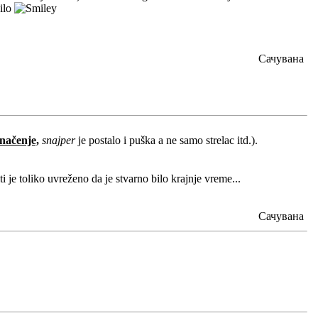
nilo
Сачувана
značenje,
snajper
je postalo i puška a ne samo strelac itd.).
 je toliko uvreženo da je stvarno bilo krajnje vreme...
Сачувана