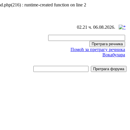
d.php(216) : runtime-created function on line 2
02.21 ч. 06.08.2026.
Помоћ за претрагу речника
Вокабулара