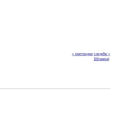
« претходне
следеће »
Штампај