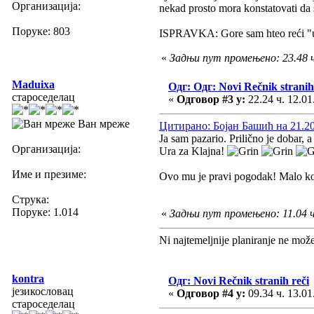
Организација:
nekad prosto mora konstatovati da 
Поруке: 803
ISPRAVKA: Gore sam hteo reći "upo
«
Задњи пут промењено: 23.48 ч
Maduixa
Одг: Одг: Novi Rečnik stranih
староседелац
«
Одговор #3 у:
22.24 ч. 12.01
Ван мреже
Цитирано: Бојан Башић на 21.20 
Ja sam pazario. Prilično je dobar, a
Организација:
Ura za Klajna!
Име и презиме:
Ovo mu je pravi pogodak! Malo ko zn
Струка:
Поруке: 1.014
«
Задњи пут промењено: 11.04 ч
Ni najtemeljnije planiranje ne mož
kontra
Одг: Novi Rečnik stranih reči
језикословац
«
Одговор #4 у:
09.34 ч. 13.01
староседелац