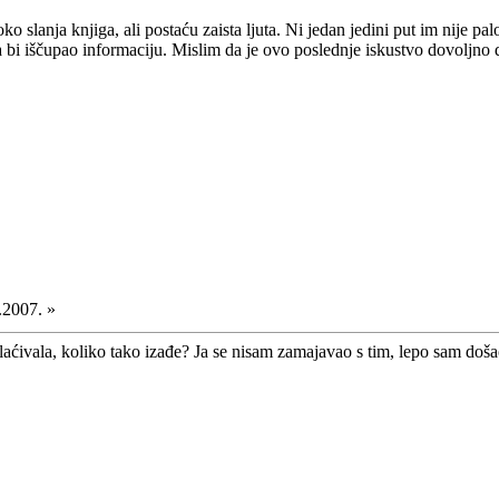
o slanja knjiga, ali postaću zaista ljuta. Ni jedan jedini put im nije 
 bi iščupao informaciju. Mislim da je ovo poslednje iskustvo dovoljno
.2007. »
laćivala, koliko tako izađe? Ja se nisam zamajavao s tim, lepo sam došao