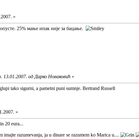
.2007. »
попусте. 25% мање ипак није за бацање.
. 13.01.2007. од Дарко Новаковић
»
glupi tako sigurni, a pametni puni sumnje. Bertrand Russell
1.2007. »
 20 eura...
im imajte razumevanja, ja u dinare se razumem ko Marica u....