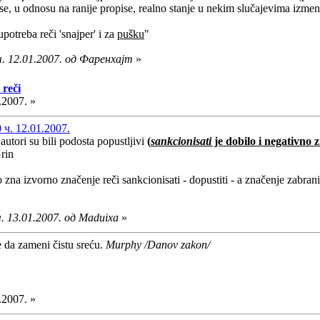
se, u odnosu na ranije propise, realno stanje u nekim slučajevima izme
treba reči 'snajper' i za
pušku
"
. 12.01.2007. од Фаренхајт
»
 reči
.2007. »
ч. 12.01.2007.
 autori su bili podosta popustljivi
(
sankcionisati
je dobilo i negativno 
a izvorno značenje reči sankcionisati - dopustiti - a značenje zabraniti
. 13.01.2007. од Maduixa
»
e da zameni čistu sreću.
Murphy /Danov zakon/
.2007. »