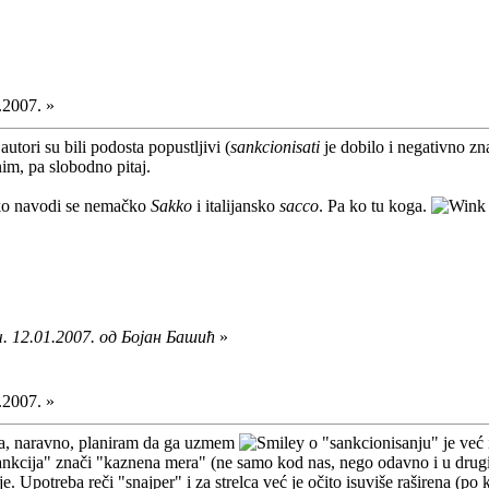
.2007. »
autori su bili podosta popustljivi (
sankcionisati
je dobilo i negativno zn
im, pa slobodno pitaj.
ako navodi se nemačko
Sakko
i italijansko
sacco
. Pa ko tu koga.
. 12.01.2007. од Бојан Башић
»
.2007. »
ja, naravno, planiram da ga uzmem
o "sankcionisanju" je već i
sankcija" znači "kaznena mera" (ne samo kod nas, nego odavno i u drug
 Upotreba reči "snajper" i za strelca već je očito isuviše raširena (po k