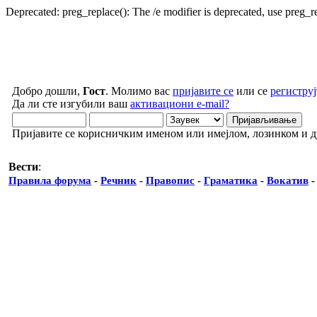
Deprecated: preg_replace(): The /e modifier is deprecated, use preg_
Добро дошли,
Гост
. Молимо вас
пријавите се
или се
региструј
Да ли сте изгубили ваш
активациони e-mail?
Пријавите се корисничким именом или имејлом, лозинком и 
Вести
:
Правила форума
-
Речник
-
Правопис
-
Граматика
-
Вокатив