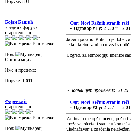
Поруке: 803
Бојан Башић
Одг: Novi Rečnik stranih reči
уредник форума
«
Одговор #1 у:
21.20 ч. 12.01
староседелац
Ja sam pazario. Prilično je dobar, a 
Ван мреже
te konkretno zanima u vezi s dotičn
Пол:
Uzgred, za etimologiju imenice s
Организација:
Име и презиме:
Поруке: 1.611
«
Задњи пут промењено: 21.25 ч
Фаренхајт
Одг: Novi Rečnik stranih reči
староседелац
«
Одговор #2 у:
21.27 ч. 12.01
Ван мреже
Zanimaju me opšte ocene, pošto i 
može se tolerisati stanje u kome "
Пол:
ujednačavanja značenja neizbežan je.