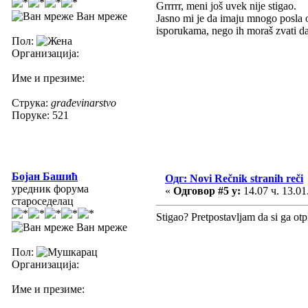
Grrrrr, meni još uvek nije stigao.
Ван мреже
Jasno mi je da imaju mnogo posla ok
isporukama, nego ih moraš zvati da
Пол:
Организација:
Име и презиме:
Струка:
građevinarstvo
Поруке: 521
Бојан Башић
Одг: Novi Rečnik stranih reči
уредник форума
«
Одговор #5 у:
14.07 ч. 13.01
староседелац
Stigao? Pretpostavljam da si ga otp
Ван мреже
Пол:
Организација:
Име и презиме: