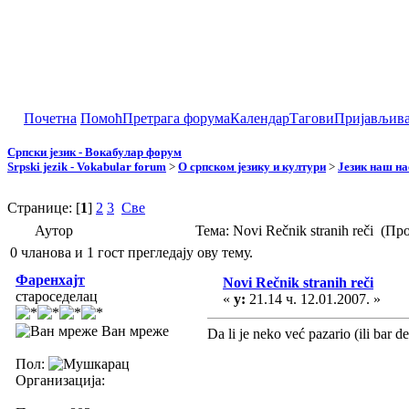
Почетна
Помоћ
Претрага форума
Календар
Тагови
Пријављив
Српски језик - Вокабулар форум
Srpski jezik - Vokabular forum
>
О српском језику и култури
>
Језик наш н
Странице: [
1
]
2
3
Све
Аутор
Тема: Novi Rečnik stranih reči (П
0 чланова и 1 гост прегледају ову тему.
Фаренхајт
Novi Rečnik stranih reči
староседелац
«
у:
21.14 ч. 12.01.2007. »
Ван мреже
Da li je neko već pazario (ili bar de
Пол:
Организација: