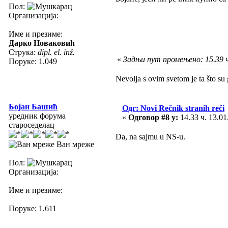
Пол:
Организација:
Име и презиме:
Дарко Новаковић
Струка:
dipl. el. inž.
«
Задњи пут промењено: 15.39 ч
Поруке: 1.049
Nevolja s ovim svetom je ta što su 
Бојан Башић
Одг: Novi Rečnik stranih reči
уредник форума
«
Одговор #8 у:
14.33 ч. 13.01
староседелац
Da, na sajmu u NS-u.
Ван мреже
Пол:
Организација:
Име и презиме:
Поруке: 1.611