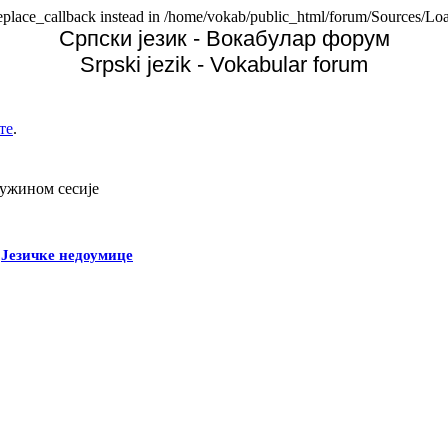
replace_callback instead in /home/vokab/public_html/forum/Sources/Loa
Српски језик - Вокабулар форум
Srpski jezik - Vokabular forum
те
.
дужином сесије
-
Језичке недоумице