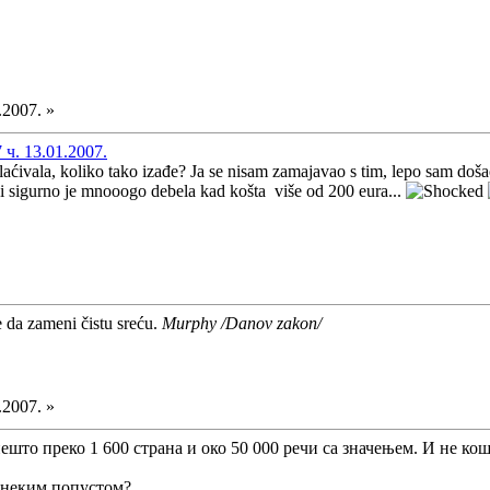
.2007. »
ч. 13.01.2007.
laćivala, koliko tako izađe? Ja se nisam zamajavao s tim, lepo sam došao
i sigurno je mnooogo debela kad košta više od 200 eura...
e da zameni čistu sreću.
Murphy /Danov zakon/
.2007. »
што преко 1 600 страна и око 50 000 речи са значењем. И не кош
а неким попустом?