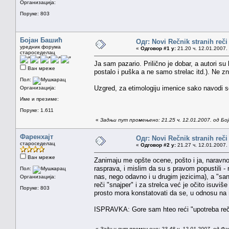
Организација:
Поруке: 803
Бојан Башић
Одг: Novi Rečnik stranih reči
уредник форума
«
Одговор #1 у:
21.20 ч. 12.01.2007.
староседелац
Ja sam pazario. Prilično je dobar, a autori su b
Ван мреже
postalo i puška a ne samo strelac itd.). Ne z
Пол:
Uzgred, za etimologiju imenice sako navodi
Организација:
Име и презиме:
Поруке: 1.611
«
Задњи пут промењено: 21.25 ч. 12.01.2007. од Бо
Фаренхајт
Одг: Novi Rečnik stranih reči
староседелац
«
Одговор #2 у:
21.27 ч. 12.01.2007.
Ван мреже
Zanimaju me opšte ocene, pošto i ja, narav
rasprava, i mislim da su s pravom popustili 
Пол:
nas, nego odavno i u drugim jezicima), a "sa
Организација:
reči "snajper" i za strelca već je očito isuviš
Поруке: 803
prosto mora konstatovati da se, u odnosu na 
ISPRAVKA: Gore sam hteo reći "upotreba reči 
«
Задњи пут промењено: 23.48 ч. 12.01.2007. од Фа