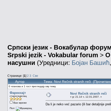
Српски језик - Вокабулар фору
Srpski jezik - Vokabular forum
>
О
насушни
(Уредници:
Бојан Башић
Странице: [
1
]
2
3
Све
Аутор
Тема: Novi Rečnik stranih reči (Прочитан
0 чланова и 1 гост прегледају ову тему.
Фаренхајт
Novi Rečnik stranih reči
староседелац
«
у:
21.14 ч. 12.01.2007. »
Ван мреже
Da li je neko već pazario (ili bar detaljnije pre
Пол: