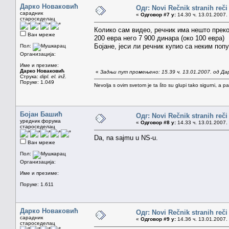
Дарко Новаковић
Одг: Novi Rečnik stranih reči
сарадник
«
Одговор #7 у:
14.30 ч. 13.01.2007.
староседелац
Колико сам видео, речник има нешто преко 
Ван мреже
200 евра него 7 900 динара (око 100 евра)
Бојане, јеси ли речник купио са неким поп
Пол:
Организација:
Име и презиме:
Дарко Новаковић
«
Задњи пут промењено: 15.39 ч. 13.01.2007. од Да
Струка:
dipl. el. inž.
Поруке: 1.049
Nevolja s ovim svetom je ta što su glupi tako sigurni, a 
Бојан Башић
Одг: Novi Rečnik stranih reči
уредник форума
«
Одговор #8 у:
14.33 ч. 13.01.2007.
староседелац
Da, na sajmu u NS-u.
Ван мреже
Пол:
Организација:
Име и презиме:
Поруке: 1.611
Дарко Новаковић
Одг: Novi Rečnik stranih reči
сарадник
«
Одговор #9 у:
14.36 ч. 13.01.2007.
староседелац