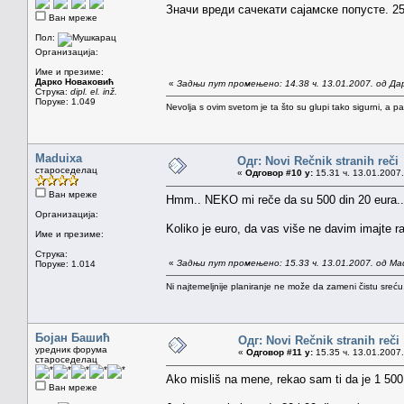
Значи вреди сачекати сајамске попусте. 
Ван мреже
Пол:
Организација:
Име и презиме:
Дарко Новаковић
«
Задњи пут промењено: 14.38 ч. 13.01.2007. од Да
Струка:
dipl. el. inž.
Поруке: 1.049
Nevolja s ovim svetom je ta što su glupi tako sigurni, a 
Maduixa
Одг: Novi Rečnik stranih reči
староседелац
«
Одговор #10 у:
15.31 ч. 13.01.2007.
Ван мреже
Hmm.. NEKO mi reče da su 500 din 20 eura..
Организација:
Koliko je euro, da vas više ne davim imajte 
Име и презиме:
Струка:
«
Задњи пут промењено: 15.33 ч. 13.01.2007. од Ma
Поруке: 1.014
Ni najtemeljnije planiranje ne može da zameni čistu sreć
Бојан Башић
Одг: Novi Rečnik stranih reči
уредник форума
«
Одговор #11 у:
15.35 ч. 13.01.2007.
староседелац
Ako misliš na mene, rekao sam ti da je 1 500 
Ван мреже