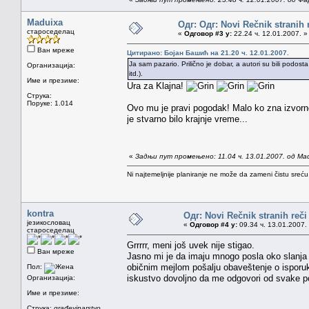
Maduixa
Одг: Одг: Novi Rečnik stranih 
староседелац
«
Одговор #3 у:
22.24 ч. 12.01.2007. »
Ван мреже
Цитирано: Бојан Башић на 21.20 ч. 12.01.2007.
Ja sam pazario. Prilično je dobar, a autori su bili podosta
Организација:
itd.).
Име и презиме:
Ura za Klajna!
Струка:
Поруке: 1.014
Ovo mu je pravi pogodak! Malo ko zna izvorno 
je stvarno bilo krajnje vreme...
«
Задњи пут промењено: 11.04 ч. 13.01.2007. од Ma
Ni najtemeljnije planiranje ne može da zameni čistu sreć
kontra
Одг: Novi Rečnik stranih reči
језикословац
«
Одговор #4 у:
09.34 ч. 13.01.2007.
староседелац
Grrrrr, meni još uvek nije stigao.
Ван мреже
Jasno mi je da imaju mnogo posla oko slanja kn
običnim mejlom pošalju obaveštenje o isporuk
Пол:
iskustvo dovoljno da me odgovori od svake p
Организација:
Име и презиме:
Струка:
građevinarstvo