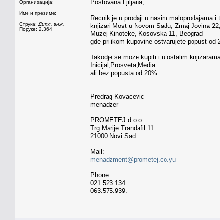
Postovana Ljiljana,
Организација:
Име и презиме:
Recnik je u prodaji u nasim maloprodajama i t
Струка:
Дипл. инж.
knjizari Most u Novom Sadu, Zmaj Jovina 22,
Поруке: 2.364
Muzej Kinoteke, Kosovska 11, Beograd
gde prilikom kupovine ostvarujete popust od 
Takodje se moze kupiti i u ostalim knjizaram
Inicijal,Prosveta,Media
ali bez popusta od 20%.
Predrag Kovacevic
menadzer
PROMETEJ d.o.o.
Trg Marije Trandafil 11
21000 Novi Sad
Mail:
menadzment@prometej.co.yu
Phone:
021.523.134.
063.575.939.