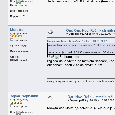
Jedan evro je između 80 i 90 dinara (trenutn
Пол:
Организација:
Име и презиме:
Поруке: 1.611
Maduixa
Одг: Одг: Novi Rečnik stranih 
староседелац
«
Одговор #12 у:
15.54 ч. 13.01.2007. 
Ван мреже
Цитирано: Бојан Башић на 15.35 ч. 13.01.2007.
Ako misliš na mene, rekao sam ti da je 1 500 din. jedna
Организација:
Име и презиме:
Jedan evro je između 80 i 90 dinara (trenutno 80 ali m
Ups!
Струка:
Поруке: 1.014
Izgleda da je vreme da menjam naočare, kec
obećavam, neću više da davim s tim.
Ni najtemeljnije planiranje ne može da zameni čistu sreć
Зоран Ђорђевић
Одг: Novi Rečnik stranih reči
староседелац
«
Одговор #13 у:
16.10 ч. 13.01.2007.
Ван мреже
Можда ово може да помогне. (Љиљана је и
Пол: