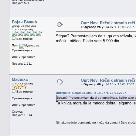
Поруке: 521
Бојан Башић
Одг: Novi Rečnik stranih reči
уредник форума
«
Одговор #5 у:
14.07 ч. 13.01.2007.
староседелац
Stigao? Pretpostavljam da si ga otplaćivala,
Ван мреже
rečnik i otišao. Platio sam 5 900 din.
Пол:
Организација:
Име и презиме:
Поруке: 1.611
Maduixa
Одг: Novi Rečnik stranih reči
староседелац
«
Одговор #6 у:
14.10 ч. 13.01.2007.
Ван мреже
Цитирано: Бојан Башић на 14.07 ч. 13.01.2007.
Stigao? Pretpostavljam da si ga otplaćivala, koliko tako
Организација:
Ta knjiga mora da je mnogo dobra i sigurno 
Име и презиме:
Струка:
Поруке: 1.014
Ni najtemeljnije planiranje ne može da zameni čistu sreć