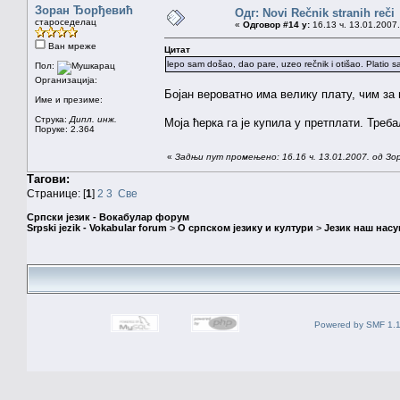
Зоран Ђорђевић
Одг: Novi Rečnik stranih reči
староседелац
«
Одговор #14 у:
16.13 ч. 13.01.2007.
Ван мреже
Цитат
lepo sam došao, dao pare, uzeo rečnik i otišao. Platio s
Пол:
Организација:
Бојан вероватно има велику плату, чим за
Име и презиме:
Струка:
Дипл. инж.
Моја ћерка га је купила у претплати. Требал
Поруке: 2.364
«
Задњи пут промењено: 16.16 ч. 13.01.2007. од З
Тагови:
Странице: [
1
]
2
3
Све
Српски језик - Вокабулар форум
Srpski jezik - Vokabular forum
>
О српском језику и култури
>
Језик наш нас
Powered by SMF 1.