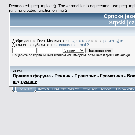
Deprecated: preg_replace(): The /e modifier is deprecated, use preg_re
runtime-created function on line 2
Српски јез
Srpski jez
Добро дошли,
Гост
. Молимо вас
пријавите се
или се
региструјте
.
Да ли сте изгубили ваш
активациони e-mail?
Пријавите се корисничким именом или имејлом, лозинком и дужином сесије
Вести
:
Правила форума
-
Речник
-
Правопис
-
Граматика
-
Вок
недоумице
ПОЧЕТНА
ПОМОЋ
ПРЕТРАГА ФОРУМА
КАЛЕНДАР
ТАГОВИ
ПРИЈАВЉИВА