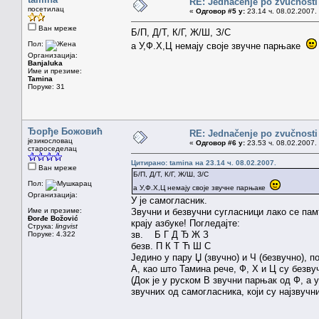
RE: Jednačenje po zvučnosti
посетилац
«
Одговор #5 у:
23.14 ч. 08.02.2007.
Ван мреже
Б/П, Д/Т, К/Г, Ж/Ш, З/С
Пол:
а У,Ф.Х,Ц немају своје звучне парњаке
Организација:
Banjaluka
Име и презиме:
Tamina
Поруке: 31
Ђорђе Божовић
RE: Jednačenje po zvučnosti
језикословац
«
Одговор #6 у:
23.53 ч. 08.02.2007.
староседелац
Цитирано: tamina на 23.14 ч. 08.02.2007.
Ван мреже
Б/П, Д/Т, К/Г, Ж/Ш, З/С
Пол:
а У,Ф.Х,Ц немају своје звучне парњаке
Организација:
У је самогласник.
Име и презиме:
Звучни и безвучни сугласници лако се памт
Đorđe Božović
крају азбуке! Погледајте:
Струка:
lingvist
зв. Б Г Д Ђ Ж З
Поруке: 4.322
безв. П К Т Ћ Ш С
Једино у пару Џ (звучно) и Ч (безвучно), 
А, као што Тамина рече, Ф, Х и Ц су безву
(Док је у руском В звучни парњак од Ф, а 
звучних од самогласника, који су најзвучни