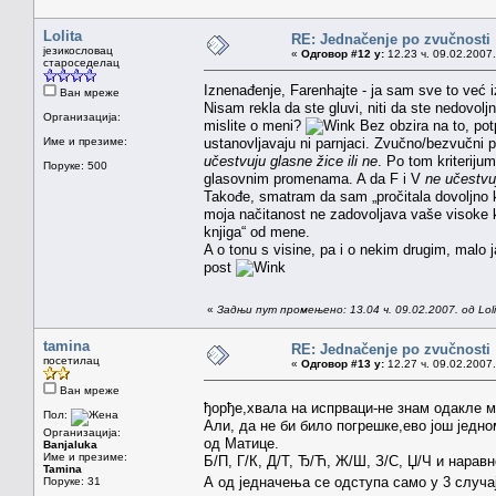
Lolita
RE: Jednačenje po zvučnosti
језикословац
«
Одговор #12 у:
12.23 ч. 09.02.2007.
староседелац
Iznenađenje, Farenhajte - ja sam sve to već 
Ван мреже
Nisam rekla da ste gluvi, niti da ste nedovol
Организација:
mislite o meni?
Bez obzira na to, po
Име и презиме:
ustanovljavaju ni parnjaci. Zvučno/bezvučni p
učestvuju glasne žice ili ne
. Po tom kriterijum
Поруке: 500
glasovnim promenama. A da F i V
ne učestvu
Takođe, smatram da sam „pročitala dovoljno k
moja načitanost ne zadovoljava vaše visoke kr
knjiga“ od mene.
A o tonu s visine, pa i o nekim drugim, malo 
post
«
Задњи пут промењено: 13.04 ч. 09.02.2007. од Loli
tamina
RE: Jednačenje po zvučnosti
посетилац
«
Одговор #13 у:
12.27 ч. 09.02.2007.
Ван мреже
ђорђе,хвала на испрваци-не знам одакле 
Пол:
Али, да не би било погрешке,ево још једно
Организација:
од Матице.
Banjaluka
Име и презиме:
Б/П, Г/К, Д/Т, Ђ/Ћ, Ж/Ш, З/С, Џ/Ч и нарав
Tamina
А од једначења се одступа само у 3 случа
Поруке: 31