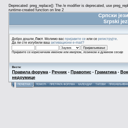
Deprecated: preg_replace(): The /e modifier is deprecated, use preg_re
runtime-created function on line 2
Српски јез
Srpski jez
Добро дошли,
Гост
. Молимо вас
пријавите се
или се
региструјте
.
Да ли сте изгубили ваш
активациони e-mail?
Пријавите се корисничким именом или имејлом, лозинком и дужином сесије
Вести
:
Правила форума
-
Речник
-
Правопис
-
Граматика
-
Вок
недоумице
ПОЧЕТНА
ПОМОЋ
ПРЕТРАГА ФОРУМА
КАЛЕНДАР
ТАГОВИ
ПРИЈАВЉИВА