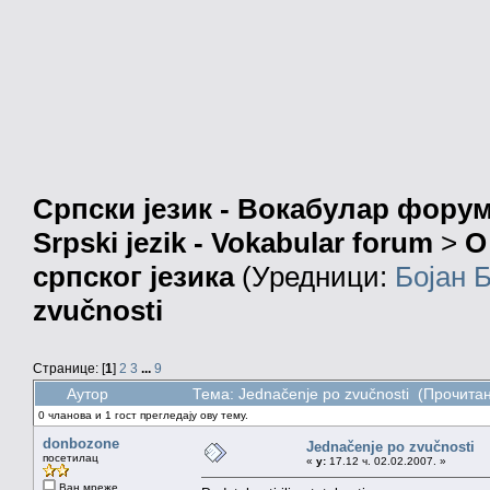
Српски језик - Вокабулар фору
Srpski jezik - Vokabular forum
>
О
српског језика
(Уредници:
Бојан 
zvučnosti
Странице: [
1
]
2
3
...
9
Аутор
Тема: Jednačenje po zvučnosti (Прочита
0 чланова и 1 гост прегледају ову тему.
donbozone
Jednačenje po zvučnosti
посетилац
«
у:
17.12 ч. 02.02.2007. »
Ван мреже