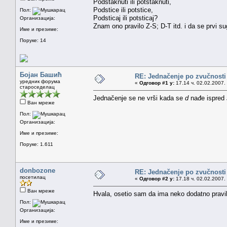
Podstaknuti ili potstaknuti,
Podstice ili potstice,
Пол:
Podsticaj ili potsticaj?
Организација:
Znam ono pravilo Z-S; D-T itd. i da se prvi s
Име и презиме:
Поруке: 14
Бојан Башић
RE: Jednačenje po zvučnosti
уредник форума
«
Одговор #1 у:
17.14 ч. 02.02.2007.
староседелац
Jednačenje se ne vrši kada se
d
nađe ispred
Ван мреже
Пол:
Организација:
Име и презиме:
Поруке: 1.611
donbozone
RE: Jednačenje po zvučnosti
посетилац
«
Одговор #2 у:
17.18 ч. 02.02.2007.
Ван мреже
Hvala, osetio sam da ima neko dodatno pravi
Пол:
Организација:
Име и презиме: