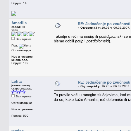
Поруке: 14
Amarilis
RE: Jednačenje po zvučnosti
сарадник
«
Одговор #3 у:
16.06 ч. 06.02.2007.
члан
Takodje u rečima
podtip
ili
postdiplomski
se ne
Ван мреже
bismo dobili
potip
i
pozdiplomski
).
Пол:
Организација:
Име и презиме:
Milena XXX
Поруке: 109
Lolita
RE: Jednačenje po zvučnosti
језикословац
«
Одговор #4 у:
16.25 ч. 06.02.2007.
староседелац
To pravilo važi u mnogim slučajevima, kod mno
Ван мреже
da se, kako kaže Amarilis, reč deformiše ili iz
Организација:
Име и презиме:
Поруке: 500
tamina