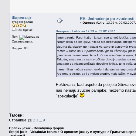
Фаренхајт
RE: Jednačenje po zvučnosti
староседелац
«
Одговор #14 у:
13.06 ч. 09.02.2007.
Ван мреже
Цитирано: Lolita на 12.23 ч. 09.02.2007.
Пол:
Iznenađenje, Farenhajte - ja sam sve to već izučila, a 
Организација:
Nisam rekla da ste gluvi, niti da ste nedovoljno inteligen
sigurna da glasovi ne nastaju
na osnovu glasovnih pro
Поруке: 803
razlika u tome da li u proizvođenju glasa učestvuju glasne
glasovnim promenama. A da F i V
ne učestvuju
u njima, 
Takođe, smatram da sam
pročitala dovoljno knjiga
da mo
smatrate da nisam pročitala dovoljno knjiga, to je vaša st
mene. Ili su možda samo neskloni da vam se suprotstavlj
A o tonu s visine, pa i o nekim drugim, malo jačim, vi sv
Poštovana, kad uspete da pobijete Stevanovi
nas nemaju zvučne parnjake, možemo nastavi
"spekulacije"
Тагови:
Странице: [
1
]
2
3
...
9
Српски језик - Вокабулар форум
Srpski jezik - Vokabular forum
>
О српском језику и култури
>
Граматика српс
zvučnosti