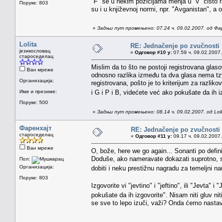
"F" se u nekim pozicijama menja u "v" čisto ra
Поруке: 803
su i u književnoj normi, npr. "Avganistan", a op
«
Задњи пут промењено: 07.24 ч. 09.02.2007. од Фа
Lolita
RE: Jednačenje po zvučnosti
језикословац
«
Одговор #10 у:
07.59 ч. 09.02.2007.
староседелац
Mislim da to što ne postoji registrovana gla
Ван мреже
odnosno razlika između ta dva glasa nema tzv. 
Организација:
registrovana, pošto je to kriterijum za razlik
Име и презиме:
i G i P i B, videćete već ako pokušate da ih 
Поруке: 500
«
Задњи пут промењено: 08.14 ч. 09.02.2007. од Loli
Фаренхајт
RE: Jednačenje po zvučnosti
староседелац
«
Одговор #11 у:
09.17 ч. 09.02.2007.
Ван мреже
O, bože, here we go again... Sonanti po defin
Doduše, ako nameravate dokazati suprotno, s
Пол:
Организација:
dobiti i neku prestižnu nagradu za temeljni n
Поруке: 803
Izgovorite vi "jevtino" i "jeftino", ili "Jevta" i 
pokušate da ih izgovorite". Nisam niti gluv niti
se sve to lepo izuči, važi? Onda ćemo nastavi