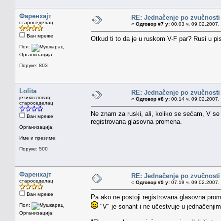
Фаренхајт
RE: Jednačenje po zvučnosti
староседелац
«
Одговор #7 у:
00.03 ч. 09.02.2007.
Ван мреже
Otkud ti to da je u ruskom V-F par? Rusi u pi
Пол:
Организација:
Поруке: 803
Lolita
RE: Jednačenje po zvučnosti
језикословац
«
Одговор #8 у:
00.14 ч. 09.02.2007.
староседелац
Ne znam za ruski, ali, koliko se sećam, V se
Ван мреже
registrovana glasovna promena.
Организација:
Име и презиме:
Поруке: 500
Фаренхајт
RE: Jednačenje po zvučnosti
староседелац
«
Одговор #9 у:
07.19 ч. 09.02.2007.
Ван мреже
Pa ako ne postoji registrovana glasovna prome
Пол:
"V" je sonant i ne učestvuje u jednačenjima
Организација: