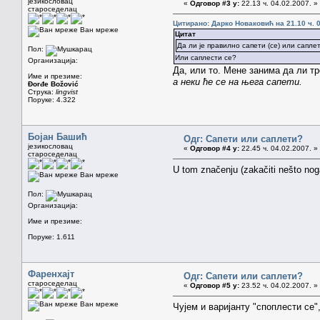
језикословац
«
Одговор #3 у:
22.13 ч. 04.02.2007. »
староседелац
Цитирано: Дарко Новаковић на 21.10 ч. 0
Ван мреже
Цитат
Да ли је правилно сапети (се) или саплет
Пол:
Или саплести се?
Организација:
Да, или то. Мене занима да ли т
Име и презиме:
а неки ће се на њега сапети.
Đorđe Božović
Струка:
lingvist
Поруке: 4.322
Бојан Башић
Одг: Сапети или саплети?
језикословац
«
Одговор #4 у:
22.45 ч. 04.02.2007. »
староседелац
U tom značenju (zakačiti nešto n
Ван мреже
Пол:
Организација:
Име и презиме:
Поруке: 1.611
Фаренхајт
Одг: Сапети или саплети?
староседелац
«
Одговор #5 у:
23.52 ч. 04.02.2007. »
Ван мреже
Чујем и варијанту "споплести се"