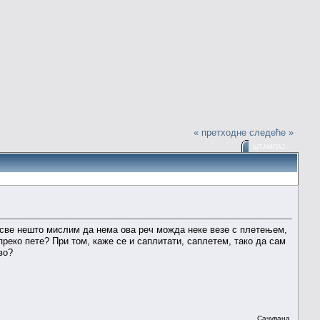
« претходне
следеће »
ШТАМПАЈ
 све нешто мислим да нема ова реч можда неке везе с плетењем,
реко пете? При том, каже се и саплитати, саплетем, тако да сам
во?
Сачувана