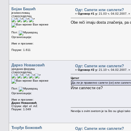
Бојан Башић
Одг: Сапети или саплети?
језикословац
«
Одговор #1 у:
21.03 ч. 04.02.2007. »
староседелац
Obe reči imaju dosta značenja, pa d
Ван мреже
Пол:
Организација:
Име и презиме:
Поруке: 1.611
Дарко Новаковић
Одг: Сапети или саплети?
уредник форума
«
Одговор #2 у:
21.10 ч. 04.02.2007. »
староседелац
Цитат
Ван мреже
Да ли је правилно сапети (се) или саплети
Или саплести се?
Пол:
Организација:
Име и презиме:
Дарко Новаковић
Струка:
dipl. el. inž.
Поруке: 1.049
Nevolja s ovim svetom je ta što su glupi tako
Ђорђе Божовић
Одг: Сапети или саплети?