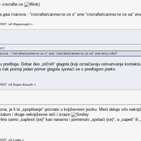
 - спотаћи се
)
а два глагола - "спотаћи/саплести се о" или "спотаћи/саплести се на" ил
2007. од Фаренхајт
»
007.
агола - "спотаћи/саплести се о" или "спотаћи/саплести се на" или могу оба?
 predloga. Dobar deo „sličnih“ glagola (koji označavaju ostvarivanje kontakta
 čak postoji jedan primer glagola
spotaći se
s predlogom
preko
.
2007. од Бојан Башић
»
na, je li to „spoplitanje“ priznato u književnom jeziku. Meni deluje vrlo neknj
stalom i druge neknjiževne reči i izraze
ilno samo „saplesti (se)“ kao naravno i pomenuto „spotaći (se)“, a „sapeti“ ili
007. од Lolita
»