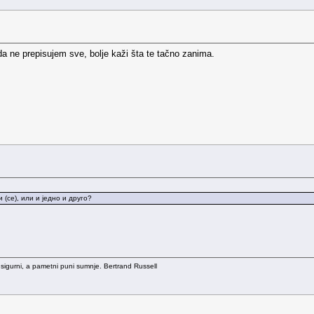
a ne prepisujem sve, bolje kaži šta te tačno zanima.
 (се), или и једно и друго?
 sigurni, a pametni puni sumnje. Bertrand Russell