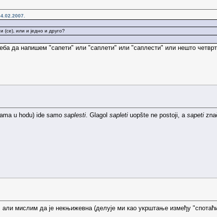
4.02.2007.
и (се), или и једно и друго?
реба да напишем "сапети" или "саплети" или "саплести" или нешто четвр
ogama u hodu) ide samo
saplesti
. Glagol
sapleti
uopšte ne postoji, a
sapeti
znač
, али мислим да је некњижевна (делује ми као укрштање између "спотаћи 