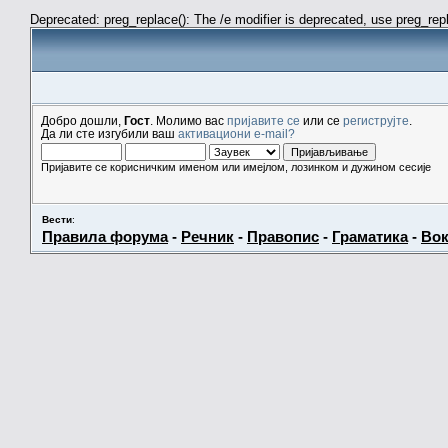
Deprecated: preg_replace(): The /e modifier is deprecated, use preg_re
Добро дошли,
Гост
. Молимо вас
пријавите се
или се
региструјте
.
Да ли сте изгубили ваш
активациони e-mail?
Пријавите се корисничким именом или имејлом, лозинком и дужином сесије
Вести
:
Правила форума
-
Речник
-
Правопис
-
Граматика
-
Вок