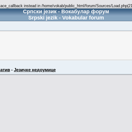
place_callback instead in /home/vokab/public_html/forum/Sources/Load.php(216
Српски језик - Вокабулар форум
Srpski jezik - Vokabular forum
атив
-
Језичке недоумице