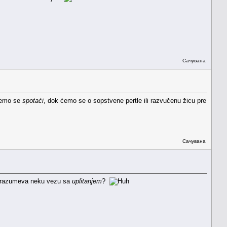
Сачувана
 ćemo se
spotaći
, dok ćemo se o sopstvene pertle ili razvučenu žicu pre
Сачувана
podrazumeva neku vezu sa
uplitanjem
?