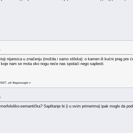
»
toji nijansica u značenju (možda i samo stilska): o kamen ili kućni prag pre
 koje nam se mota oko nogu neće nas spotaći nego saplesti.
2007. од Фаренхајт
»
»
i morfološko-semantička? Saplitanje bi (i u ovim primerima) ipak moglo da 