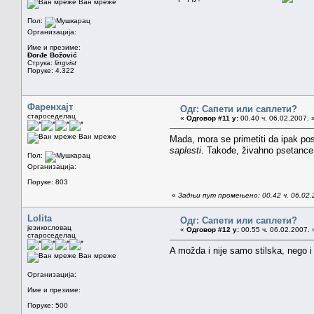
Ван мреже
Пол:
Организација:
Име и презиме:
Đorđe Božović
Струка:
lingvist
Поруке: 4.322
Фаренхајт
Одг: Сапети или саплети?
староседелац
«
Одговор #11 у:
00.40 ч. 06.02.2007. 
Ван мреже
Mada, mora se primetiti da ipak pos
saplesti
. Takođe, živahno psetance
Пол:
Организација:
Поруке: 803
«
Задњи пут промењено: 00.42 ч. 06.02.
Lolita
Одг: Сапети или саплети?
језикословац
«
Одговор #12 у:
00.55 ч. 06.02.2007. 
староседелац
A možda i nije samo stilska, nego 
Ван мреже
Организација:
Име и презиме:
Поруке: 500