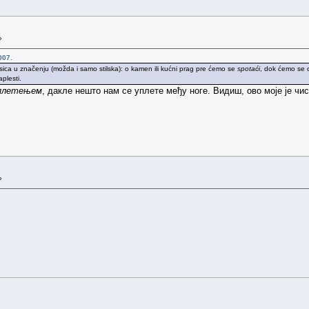
»
007.
nsica u značenju (možda i samo stilska): o kamen ili kućni prag pre ćemo se
spotaći
, dok ćemo se o
plesti.
плетењем
, дакле нешто нам се уплете међу ноге. Видиш, ово моје је ч
»