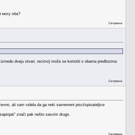
и могу оба?
Сачувана
 između dveju stvari, recimo) može se koristiti s obama predlozima:
Сачувана
iževno, ali sam videla da ga neki savremeni pisci/spisateljice
 „sapinjati“ znači pak nešto sasvim drugo.
Сачувана