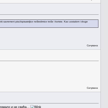
eki savremeni pisci/spisateljice neštedimice troše i koriste. Kao uostalom i druge
Сачувана
Сачувана
омало и не свиђа...