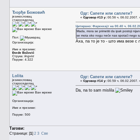
Ђорђе Божовић
Одг: Сапети или саплети?
језикословац
«
Одговор #13 у:
00.56 ч. 06.02.2007. 
староседелац
Цитирано: Фаренхајт на 00.40 ч. 06.02.2
Ван мреже
Mada, mora se primetiti da ipak postoji nija
se mota oko nogu neće nas spotaći nego sa
Пол:
Аха, па то је то - што има везе с
Организација:
Име и презиме:
Đorđe Božović
Струка:
lingvist
Поруке: 4.322
Lolita
Одг: Сапети или саплети?
језикословац
«
Одговор #14 у:
00.59 ч. 06.02.2007. 
староседелац
Da, na to sam mislila
Ван мреже
Организација:
Име и презиме:
Поруке: 500
Тагови:
Странице: [
1
]
2
3
Све