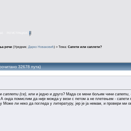
ЊЕ
РЕГИСТРАЦИЈА
ња речи
(Уредник:
Дарко Новаковић
) > Тема:
Сапети или саплети?
рочитано 32678 пута)
и
саплети (се)
, или и једно и друго? Мада се мени бољим чини
сапети
,
А онда помислим да није можда у вези с петом а не плетењем - сапети п
Може ли неко да погледа у литературу, јер је ја немам, и провери ми о