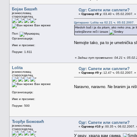
Бојан Башић
Одг: Сапети или саплети?
језикословац
«
Одговор #8 у:
03.40 ч. 05.02.2007. »
староседелац
Цитирано: Lolita на 02.21 ч. 05.02.2007.
Ван мреже
Htedoh baš i ja da pitam, ako neko zna, je li
neknjiževne reči i izraze
Пол:
Организација:
Nemojte tako, pa to je umetnička 
Име и презиме:
Поруке: 1.611
«
Задњи пут промењено: 04.21 ч. 05.02.
Lolita
Одг: Сапети или саплети?
језикословац
«
Одговор #9 у:
12.47 ч. 05.02.2007. »
староседелац
Ван мреже
Naravno, naravno. Ne branim ja ni
Организација:
Име и презиме:
Поруке: 500
Ђорђе Божовић
Одг: Сапети или саплети?
језикословац
«
Одговор #10 у:
00.35 ч. 06.02.2007. 
староседелац
У реду, хвала вам свима.