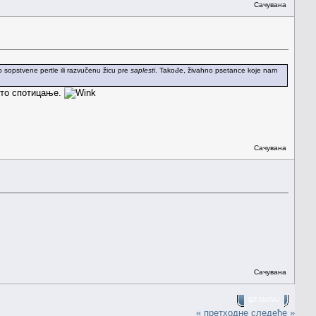
Сачувана
 sopstvene pertle ili razvučenu žicu pre
saplesti
. Takođe, živahno psetance koje nam
исто спотицање.
Сачувана
Сачувана
ШТАМПАЈ
« претходне
следеће »