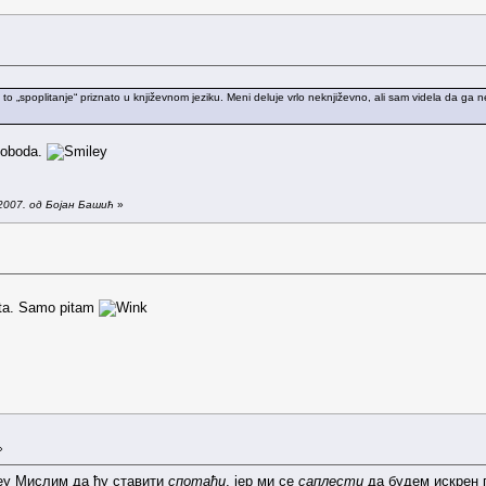
 to „spoplitanje“ priznato u književnom jeziku. Meni deluje vrlo neknjiževno, ali sam videla da ga n
sloboda.
2007. од Бојан Башић
»
šta. Samo pitam
»
Мислим да ћу ставити
спотаћи
, јер ми се
саплести
да будем искрен п