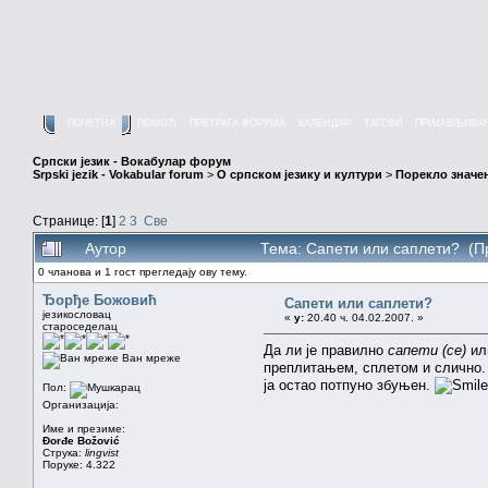
ПОЧЕТНА
ПОМОЋ
ПРЕТРАГА ФОРУМА
КАЛЕНДАР
ТАГОВИ
ПРИЈАВЉИВА
Српски језик - Вокабулар форум
Srpski jezik - Vokabular forum
>
О српском језику и култури
>
Порекло значе
Странице: [
1
]
2
3
Све
Аутор
Тема: Сапети или саплети? (П
0 чланова и 1 гост прегледају ову тему.
Ђорђе Божовић
Сапети или саплети?
језикословац
«
у:
20.40 ч. 04.02.2007. »
староседелац
Да ли је правилно
сапети (се)
ил
Ван мреже
преплитањем, сплетом и слично. 
ја остао потпуно збуњен.
Пол:
Организација:
Име и презиме:
Đorđe Božović
Струка:
lingvist
Поруке: 4.322