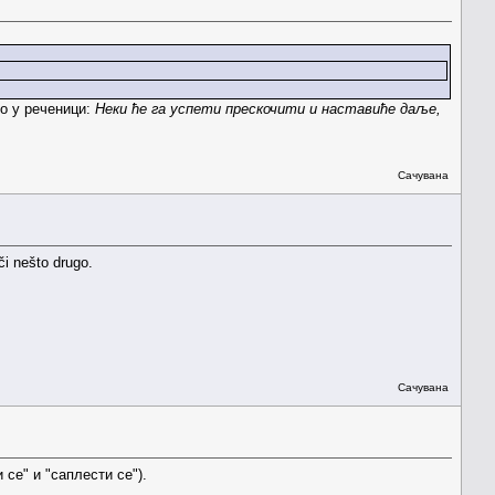
то у реченици:
Неки ће га успети прескочити и наставиће даље,
Сачувана
i nešto drugo.
Сачувана
се" и "саплести се").