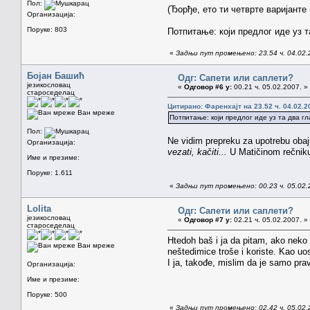
Пол:
(Ђорђе, ето ти четврте варијанте
Организација:
Поруке: 803
Потпитање: који предлог иде уз т
«
Задњи пут промењено: 23.54 ч. 04.02.
Бојан Башић
Одг: Сапети или саплети?
језикословац
«
Одговор #6 у:
00.21 ч. 05.02.2007. »
староседелац
Цитирано: Фаренхајт на 23.52 ч. 04.02.2
Ван мреже
Потпитање: који предлог иде уз та два гл
Пол:
Ne vidim prepreku za upotrebu obaju
Организација:
vezati, kačiti...
U Matičinom rečniku
Име и презиме:
Поруке: 1.611
«
Задњи пут промењено: 00.23 ч. 05.02.
Lolita
Одг: Сапети или саплети?
језикословац
«
Одговор #7 у:
02.21 ч. 05.02.2007. »
староседелац
Htedoh baš i ja da pitam, ako neko z
Ван мреже
neštedimice troše i koriste. Kao uo
I ja, takođe, mislim da je samo prav
Организација:
Име и презиме:
Поруке: 500
«
Задњи пут промењено: 02.42 ч. 05.02.2