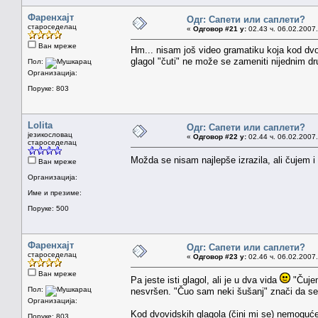
Фаренхајт
Одг: Сапети или саплети?
староседелац
«
Одговор #21 у:
02.43 ч. 06.02.2007.
Ван мреже
Hm... nisam još video gramatiku koja kod dvov
glagol "čuti" ne može se zameniti nijednim d
Пол:
Организација:
Поруке: 803
Lolita
Одг: Сапети или саплети?
језикословац
«
Одговор #22 у:
02.44 ч. 06.02.2007.
староседелац
Možda se nisam najlepše izrazila, ali čujem 
Ван мреже
Организација:
Име и презиме:
Поруке: 500
Фаренхајт
Одг: Сапети или саплети?
староседелац
«
Одговор #23 у:
02.46 ч. 06.02.2007.
Ван мреже
Pa jeste isti glagol, ali je u dva vida
"Čujem
Пол:
nesvršen. "Čuo sam neki šušanj" znači da se 
Организација:
Kod dvovidskih glagola (čini mi se) nemoguće j
Поруке: 803