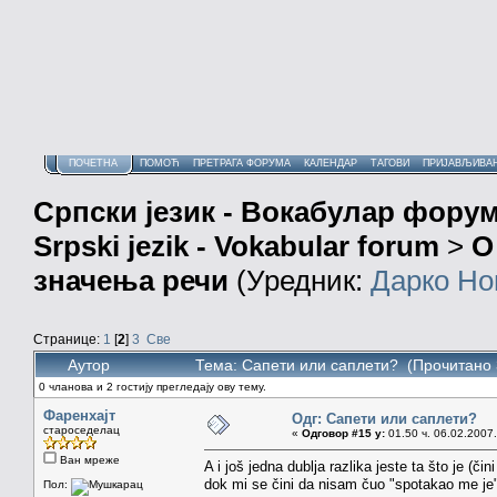
ПОЧЕТНА
ПОМОЋ
ПРЕТРАГА ФОРУМА
КАЛЕНДАР
ТАГОВИ
ПРИЈАВЉИВА
Српски језик - Вокабулар фору
Srpski jezik - Vokabular forum
>
О
значења речи
(Уредник:
Дарко Но
Странице:
1
[
2
]
3
Све
Аутор
Тема: Сапети или саплети? (Прочитано 
0 чланова и 2 гостију прегледају ову тему.
Фаренхајт
Одг: Сапети или саплети?
староседелац
«
Одговор #15 у:
01.50 ч. 06.02.2007.
Ван мреже
A i još jedna dublja razlika jeste ta što je (č
dok mi se čini da nisam čuo "spotakao me 
Пол: