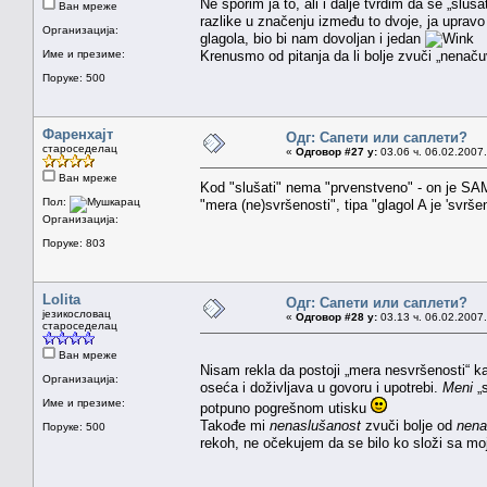
Ne sporim ja to, ali i dalje tvrdim da se „sluš
Ван мреже
razlike u značenju između to dvoje, ja upravo
Организација:
glagola, bio bi nam dovoljan i jedan
Име и презиме:
Krenusmo od pitanja da li bolje zvuči „nenaču
Поруке: 500
Фаренхајт
Одг: Сапети или саплети?
староседелац
«
Одговор #27 у:
03.06 ч. 06.02.2007.
Ван мреже
Kod "slušati" nema "prvenstveno" - on je 
Пол:
"mera (ne)svršenosti", tipa "glagol A je 'svršen
Организација:
Поруке: 803
Lolita
Одг: Сапети или саплети?
језикословац
«
Одговор #28 у:
03.13 ч. 06.02.2007.
староседелац
Ван мреже
Nisam rekla da postoji „mera nesvršenosti“ k
Организација:
oseća i doživljava u govoru i upotrebi.
Meni
„s
Име и презиме:
potpuno pogrešnom utisku
Takođe mi
nenaslušanost
zvuči bolje od
nena
Поруке: 500
rekoh, ne očekujem da se bilo ko složi sa m