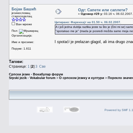
Бојан Башић
Одг: Сапети или саплети?
језикословац
«
Одговор #29 у:
03.16 ч. 06.02.2007.
староседелац
Цитирано: Фаренхајт на 01.50 ч. 06.02.2007.
Ван мреже
A i još jedna dublja razlika jeste ta što je (čini mi se) 
Пол:
"spotakao me je" (mada je posredi možda samo moja 
Организација:
I
spotaći
je prelazan glagol, ali ima drugo zn
Име и презиме:
Поруке: 1.611
Тагови:
Странице:
1
[
2
]
3
Све
Српски језик - Вокабулар форум
Srpski jezik - Vokabular forum
>
О српском језику и култури
>
Порекло значе
Powered by SMF 1.