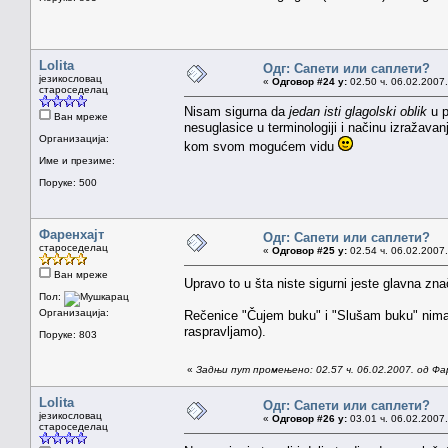
Lolita
Одг: Сапети или саплети?
језикословац
«
Одговор #24 у:
02.50 ч. 06.02.2007.
староседелац
Nisam sigurna da
jedan isti glagolski oblik
u p
Ван мреже
nesuglasice u terminologiji i načinu izražavanj
Организација:
kom svom mogućem vidu
Име и презиме:
Поруке: 500
Фаренхајт
Одг: Сапети или саплети?
староседелац
«
Одговор #25 у:
02.54 ч. 06.02.2007.
Ван мреже
Upravo to u šta niste sigurni jeste glavna zna
Пол:
Организација:
Rečenice "Čujem buku" i "Slušam buku" nimalo
raspravljamo).
Поруке: 803
«
Задњи пут промењено: 02.57 ч. 06.02.2007. од Фа
Lolita
Одг: Сапети или саплети?
језикословац
«
Одговор #26 у:
03.01 ч. 06.02.2007.
староседелац