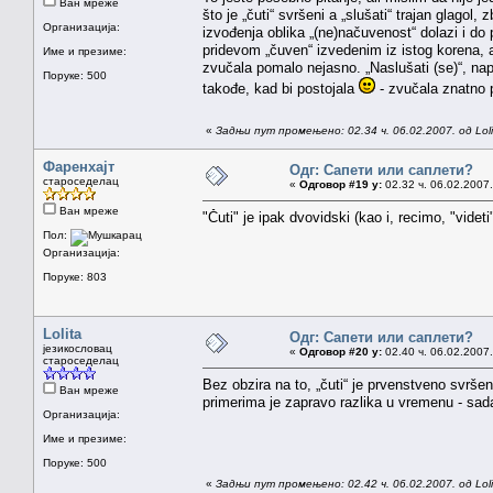
Ван мреже
što je „čuti“ svršeni a „slušati“ trajan glago
Организација:
izvođenja oblika „(ne)načuvenost“ dolazi i do 
pridevom „čuven“ izvedenim iz istog korena, 
Име и презиме:
zvučala pomalo nejasno. „Naslušati (se)“, napr
Поруке: 500
takođe, kad bi postojala
- zvučala znatno pr
«
Задњи пут промењено: 02.34 ч. 06.02.2007. од Loli
Фаренхајт
Одг: Сапети или саплети?
староседелац
«
Одговор #19 у:
02.32 ч. 06.02.2007.
Ван мреже
"Čuti" je ipak dvovidski (kao i, recimo, "vid
Пол:
Организација:
Поруке: 803
Lolita
Одг: Сапети или саплети?
језикословац
«
Одговор #20 у:
02.40 ч. 06.02.2007.
староседелац
Bez obzira na to, „čuti“ je prvenstveno svršen
Ван мреже
primerima je zapravo razlika u vremenu - sad
Организација:
Име и презиме:
Поруке: 500
«
Задњи пут промењено: 02.42 ч. 06.02.2007. од Loli