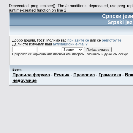
Deprecated: preg_replace(): The /e modifier is deprecated, use preg_re
runtime-created function on line 2
Српски јез
Srpski jez
Добро дошли,
Гост
. Молимо вас
пријавите се
или се
региструјте
.
Да ли сте изгубили ваш
активациони e-mail?
Пријавите се корисничким именом или имејлом, лозинком и дужином сесије
Вести
:
Правила форума
-
Речник
-
Правопис
-
Граматика
-
Вок
недоумице