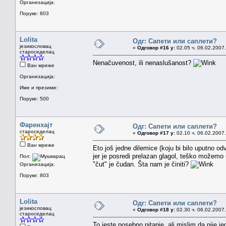
Организација:
Поруке: 803
Lolita
Одг: Сапети или саплети?
језикословац
«
Одговор #16 у:
02.05 ч. 06.02.2007.
староседелац
Nenačuvenost, ili nenaslušanost?
Ван мреже
Организација:
Име и презиме:
Поруке: 500
Фаренхајт
Одг: Сапети или саплети?
староседелац
«
Одговор #17 у:
02.10 ч. 06.02.2007.
Ван мреже
Eto još jedne dilemice (koju bi bilo uputno odv
jer je posredi prelazan glagol, teško možemo u
Пол:
"čut" je čudan. Šta nam je činiti?
Организација:
Поруке: 803
Lolita
Одг: Сапети или саплети?
језикословац
«
Одговор #18 у:
02.30 ч. 06.02.2007.
староседелац
To jeste posebno pitanje, ali mislim da nije je