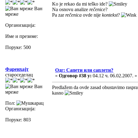
Ko je rekao da mi teško ide?
Ван
Na osnovu analize
rečenice
?
мреже
Pa zar
rečenica
ovde nije
kontekst
?
Организација:
Име и презиме:
Поруке: 500
Фаренхајт
Одг: Сапети или саплети?
староседелац
«
Одговор #38 у:
04.12 ч. 06.02.2007. »
Ван
Predlažem da ovde zasad obustavimo raspravu
мреже
kasno
Пол:
Организација:
Поруке: 803