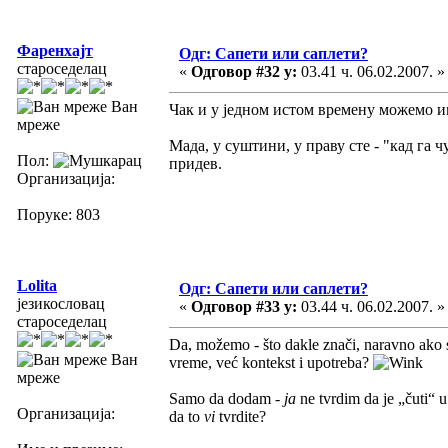
Фаренхајт
Одг: Сапети или саплети?
староседелац
«
Одговор #32 у:
03.41 ч. 06.02.2007. »
Ван
Чак и у једном истом времену можемо и
мреже
Мада, у суштини, у праву сте - "кад га ч
Пол:
придев.
Организација:
Поруке: 803
Lolita
Одг: Сапети или саплети?
језикословац
«
Одговор #33 у:
03.44 ч. 06.02.2007. »
староседелац
Da, možemo - što dakle znači, naravno ako
Ван
vreme, već kontekst i upotreba?
мреже
Samo da dodam -
ja
ne tvrdim da je „čuti“
Организација:
da to
vi
tvrdite?