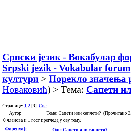
Српски језик - Вокабулар ф
Srpski jezik - Vokabular forum
култури
>
Порекло значења 
Новаковић
) > Тема:
Сапети ил
Странице:
1
2
[
3
]
Све
Аутор
Тема: Сапети или саплети? (Прочитано 3
0 чланова и 1 гост прегледају ову тему.
Фаренхајт
Одг: Сапети или саплети?