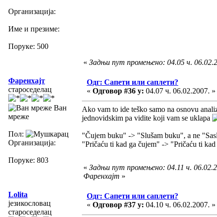
Организација:
Име и презиме:
Поруке: 500
«
Задњи пут промењено: 04.05 ч. 06.02.20
Фаренхајт
Одг: Сапети или саплети?
староседелац
«
Одговор #36 у:
04.07 ч. 06.02.2007. »
Ван
Ako vam to ide teško samo na osnovu analiz
мреже
jednovidskim pa vidite koji vam se uklapa
Пол:
"Čujem buku" -> "Slušam buku", a ne "Sas
Организација:
"Pričaću ti kad ga čujem" -> "Pričaću ti kad
Поруке: 803
«
Задњи пут промењено: 04.11 ч. 06.02.2
Фаренхајт
»
Lolita
Одг: Сапети или саплети?
језикословац
«
Одговор #37 у:
04.10 ч. 06.02.2007. »
староседелац