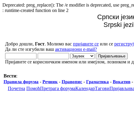
Deprecated: preg_replace(): The /e modifier is deprecated, use preg
: runtime-created function on line 2
Српски јези
Srpski jez
Добро дошли,
Гост
. Молимо вас
пријавите се
или се
региструј
Да ли сте изгубили ваш
активациони e-mail?
Пријавите се корисничким именом или имејлом, лозинком и 
Вести
:
Правила форума
-
Речник
-
Правопис
-
Граматика
-
Вокатив
Почетна
Помоћ
Претрага форума
Календар
Тагови
Пријављив