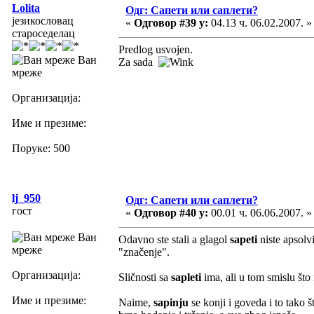
Lolita
Одг: Сапети или саплети?
језикословац
«
Одговор #39 у:
04.13 ч. 06.02.2007. »
староседелац
Predlog usvojen.
Ван
Za sada
мреже
Организација:
Име и презиме:
Поруке: 500
lj_950
Одг: Сапети или саплети?
гост
«
Одговор #40 у:
00.01 ч. 06.06.2007. »
Ван
Odavno ste stali a glagol
sapeti
niste apsolvi
мреже
"značenje".
Организација:
Sličnosti sa
sapleti
ima, ali u tom smislu što
Име и презиме:
Naime,
sapinju
se konji i goveda i to tako