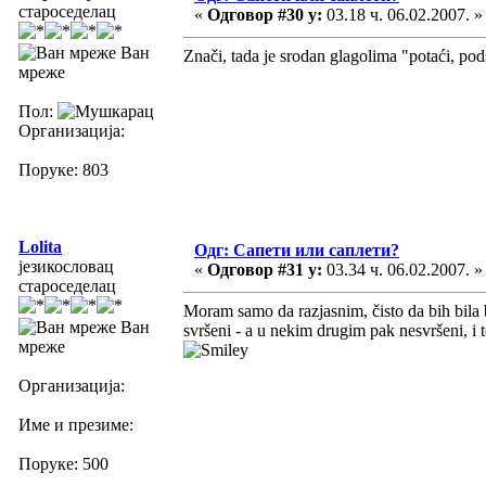
староседелац
«
Одговор #30 у:
03.18 ч. 06.02.2007. »
Ван
Znači, tada je srodan glagolima "potaći, podst
мреже
Пол:
Организација:
Поруке: 803
Lolita
Одг: Сапети или саплети?
језикословац
«
Одговор #31 у:
03.34 ч. 06.02.2007. »
староседелац
Moram samo da razjasnim, čisto da bih bila 
Ван
svršeni - a u nekim drugim pak nesvršeni, i 
мреже
Организација:
Име и презиме:
Поруке: 500