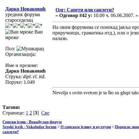
Дарко Новаковић
Одг: Сапети или саплети?
уредник форума
«
Одговор #42 у:
10.09 ч. 06.06.2007. »
староседелац
На овим форумима се понекад јавља про
Ван
приручници, граматика итд.), или о језик
мреже
налази.
Пол:
Организација:
Име и презиме:
Дарко Новаковић
Струка:
dipl. el. inž.
Поруке: 1.049
Nevolja s ovim svetom je ta što su glupi tak
Тагови:
Странице:
1
2
[
3
]
Све
Српски језик - Вокабулар форум
Srpski jezik - Vokabular forum
>
О српском језику и култури
>
Порекло зна
саплети?