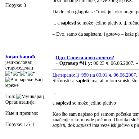
brzo hodanje i trčanje, a sve zbog ispaše...
Поруке: 3
Dakle, oba glagola se "motaju" oko nogu, 
... a
saplesti
se može jedino pletivo, tj. ručn
– Evo, samo da sapletem, i gotovo – kaže plet
Бојан Башић
Одг: Сапети или саплети?
језикословац
«
Одговор #41 у:
00.23 ч. 06.06.2007. »
староседелац
Цитирано: lj_950 на 00.01 ч. 06.06.2007.
Ван
Sličnosti sa
sapleti
ima, ali u tom smislu što
мреже
...
Пол:
Организација:
a
saplesti
se može jedino pletivo
Име и презиме:
Kao što sam napisao pri samom početku te
značenje o kom ovde pričamo. Ukoliko slučaj
Поруке: 1.611
sapleti
, dok
saplesti
ima veze isključivo s ple