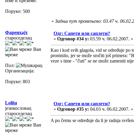
Име и презиме:
Поруке: 500
«
Задњи пут промењено: 03.47 ч. 06.02.20
Фаренхајт
Одг: Сапети или саплети?
староседелац
«
Одговор #34 у:
03.59 ч. 06.02.2007. »
Ван
Kao i kod svih glagola, vid se određuje po t
мреже
promislio, jer se može sročiti još primera: "
veze s time - "čuti" se ne može zameniti ni
Пол:
Организација:
Поруке: 803
Lolita
Одг: Сапети или саплети?
језикословац
«
Одговор #35 у:
04.03 ч. 06.02.2007. »
староседелац
A po čemu se određuje da li je radnja svršen
Ван
мреже