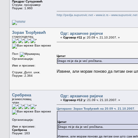
Предраг Супуровић
Струка:
програмер
Поруке: 1.960
http://pedja.supurovic.net
-
www.iz.rs
-
www.supurovic.net
Зоран Ђорђевић
Одг: архаичне ријечи
староседелац
«
Одговор #11 у:
20.09 ч. 21.10.2007. »
Ван мреже
Пол:
Цитат
Организација:
Drago mi je da je već pročitana.
Име и презиме:
Извини, али морам поново да питам они шт
Струка:
Дипл. инж.
Поруке: 2.364
Сребрена
Одг: архаичне ријечи
језикословац
«
Одговор #12 у:
21.09 ч. 21.10.2007. »
члан
Цитирано: Зоран Ђорђевић на 20.09 ч. 21.10.2007.
Ван мреже
Организација:
Цитат
Име и презиме:
Drago mi je da je već pročitana.
Сребрена
Поруке: 163
Извини, али морам поново да питам они што сам већ