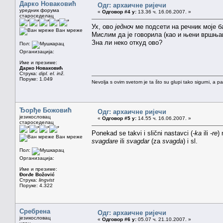
Дарко Новаковић
Одг: архаичне ријечи
уредник форума
«
Одговор #4 у:
13.36 ч. 16.06.2007. »
староседелац
Ух, ово
једноч
ме подсети на речник моје б
Ван мреже
Мислим да је говорила (као и њени вршња
Зна ли неко откуд ово?
Пол:
Организација:
Име и презиме:
Дарко Новаковић
Струка:
dipl. el. inž.
Поруке: 1.049
Nevolja s ovim svetom je ta što su glupi tako sigurni, a 
Ђорђе Божовић
Одг: архаичне ријечи
језикословац
«
Одговор #5 у:
14.55 ч. 16.06.2007. »
староседелац
Ponekad se takvi i slični nastavci (
-ka
ili
-re
)
Ван мреже
svagdare
ili
svagdar
(za
svagda
) i sl.
Пол:
Организација:
Име и презиме:
Đorđe Božović
Струка:
lingvist
Поруке: 4.322
Сребрена
Одг: архаичне ријечи
језикословац
«
Одговор #6 у:
05.07 ч. 21.10.2007. »