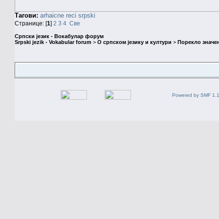
Тагови:
arhaicne reci
srpski
Странице: [
1
]
2
3
4
Све
Српски језик - Вокабулар форум
Srpski jezik - Vokabular forum
>
О српском језику и култури
>
Порекло значе
Powered by SMF 1.