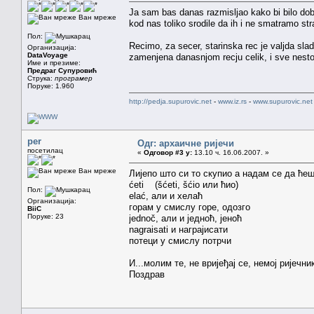
Ja sam bas danas razmisljao kako bi bilo dob
Ван мреже
kod nas toliko srodile da ih i ne smatramo st
Пол:
Recimo, za secer, starinska rec je valjda slad.
Организација:
DataVoyage
zamenjena danasnjom recju celik, i sve nesto
Име и презиме:
Предраг Супуровић
Струка:
програмер
Поруке: 1.960
http://pedja.supurovic.net
-
www.iz.rs
-
www.supurovic.net
per
Одг: архаичне ријечи
посетилац
«
Одговор #3 у:
13.10 ч. 16.06.2007. »
Ван мреже
Лијепо што си то скупио а надам се да ће
ćeti (šćeti, šćio или ћио)
Пол:
elać, али и хелаћ
Организација:
горам у смислу горе, одозго
BiiC
Поруке: 23
jednoč, али и једноћ, јеноћ
nagraisati и награјисати
потеци у смислу потрчи
И...молим те, не вријеђај се, немој ријечни
Поздрав