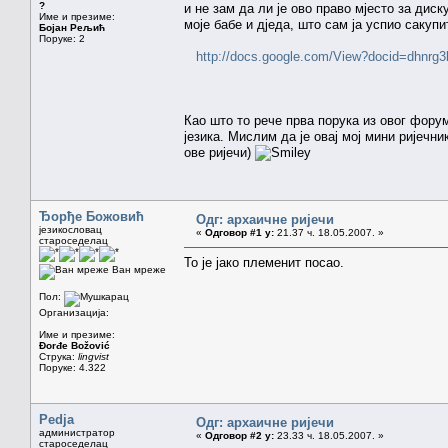
?
и не зам да ли је ово право мјесто за дис
Име и презиме:
моје бабе и дједа, што сам ја успио сакупи
Бојан Рељић
Поруке: 2
http://docs.google.com/View?docid=dhnrg
Као што то рече прва порука из овог форума
језика. Мислим да је овај мој мини ријечни
ове ријечи)
Ђорђе Божовић
Одг: архаичне ријечи
језикословац
«
Одговор #1 у:
21.37 ч. 18.05.2007. »
староседелац
То је јако племенит посао.
Ван мреже
Пол:
Организација:
Име и презиме:
Đorđe Božović
Струка:
lingvist
Поруке: 4.322
Pedja
Одг: архаичне ријечи
администратор
«
Одговор #2 у:
23.33 ч. 18.05.2007. »
староседелац