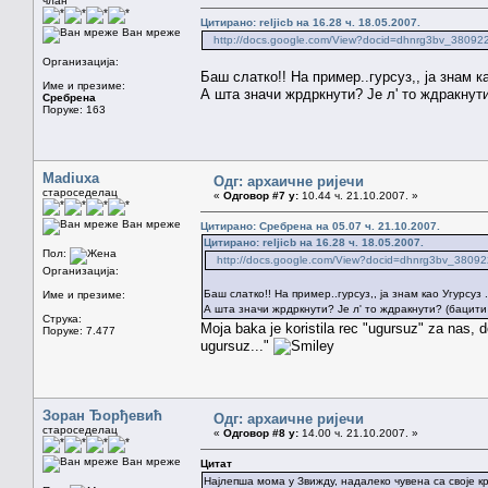
члан
Цитирано: reljicb на 16.28 ч. 18.05.2007.
Ван мреже
http://docs.google.com/View?docid=dhnrg3bv_38092
Организација:
Баш слатко!! На пример..гурсуз,, ја знам ка
Име и презиме:
А шта значи жрдркнути? Је л' то ждракнути
Сребрена
Поруке: 163
Madiuxa
Одг: архаичне ријечи
староседелац
«
Одговор #7 у:
10.44 ч. 21.10.2007. »
Ван мреже
Цитирано: Сребрена на 05.07 ч. 21.10.2007.
Цитирано: reljicb на 16.28 ч. 18.05.2007.
Пол:
http://docs.google.com/View?docid=dhnrg3bv_3809
Организација:
Баш слатко!! На пример..гурсуз,, ја знам као Угурсуз 
Име и презиме:
А шта значи жрдркнути? Је л' то ждракнути? (бацити
Струка:
Moja baka je koristila rec "ugursuz" za nas, d
Поруке: 7.477
ugursuz..."
Зоран Ђорђевић
Одг: архаичне ријечи
староседелац
«
Одговор #8 у:
14.00 ч. 21.10.2007. »
Ван мреже
Цитат
Најлепша мома у Звижду, надалеко чувена са своје 