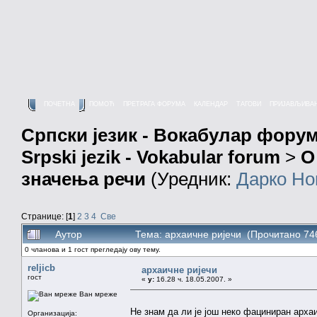
ПОЧЕТНА
ПОМОЋ
ПРЕТРАГА ФОРУМА
КАЛЕНДАР
ТАГОВИ
ПРИЈАВЉИВА
Српски језик - Вокабулар фору
Srpski jezik - Vokabular forum
>
О
значења речи
(Уредник:
Дарко Но
Странице: [
1
]
2
3
4
Све
Аутор
Тема: архаичне ријечи (Прочитано 74
0 чланова и 1 гост прегледају ову тему.
reljicb
архаичне ријечи
гост
«
у:
16.28 ч. 18.05.2007. »
Ван мреже
Не знам да ли је још неко фациниран арха
Организација: