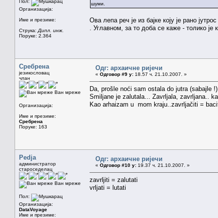
Пол:
шуми.
Организација:
Ова лепа реч је из бајке коју је рано јут
Име и презиме:
. Углавном, за то доба се каже - толико је к
Струка:
Дипл. инж.
Поруке: 2.364
Сребрена
Одг: архаичне ријечи
језикословац
«
Одговор #9 у:
18.57 ч. 21.10.2007. »
члан
Da, prošle noći sam ostala do jutra (sabajle !
Ван мреже
Smiljane je zalutala... Zavrljala, zavrljana..
Kao arhaizam u mom kraju..zavrljačiti = bacit
Организација:
Име и презиме:
Сребрена
Поруке: 163
Pedja
Одг: архаичне ријечи
администратор
«
Одговор #10 у:
19.37 ч. 21.10.2007. »
староседелац
zavrljiti = zalutati
Ван мреже
vrljati = lutati
Пол:
Организација:
DataVoyage
Име и презиме: