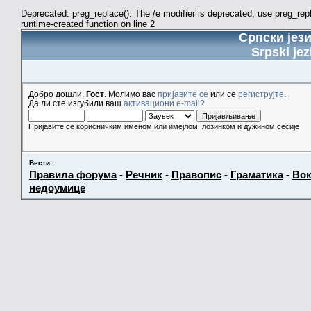
Deprecated: preg_replace(): The /e modifier is deprecated, use preg_re
runtime-created function on line 2
Српски јез
Srpski jez
Добро дошли,
Гост
. Молимо вас
пријавите се
или се
региструјте
.
Да ли сте изгубили ваш
активациони e-mail?
Пријавите се корисничким именом или имејлом, лозинком и дужином сесије
Вести
:
Правила форума
-
Речник
-
Правопис
-
Граматика
-
Вок
недоумице