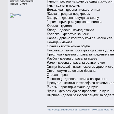
Струка:
програмер
Гувно - простор на коме се одваја зрно жи
Поруке: 1.960
Гуњ - крзнени прслук
Дељавица - дрвена ниска столица
Жиока - гредица под кровом
Заструг - дрвена посуда за храну
Јарам - прибор за упрезање волова
Карала - грдила
Клада - одсечен комад стабла
Колевка - креветић за бебе
Наћве - дрвено корито у ком се месио хле
Ножице - маказе
Опанак - врста кожне обуће
Покровац - танка простирка од козије длак
Преслица - дрвена справа за предење вун
Разбој - дрвена справа за ткање
Рало - дрвена справа за орање њиве
Синија (софра) - низак, округао дрвени сто 
Сито - служи за сејање брашна
Стреха - кров
Троножац - дрвена столица на три ноге
Црепуља - земљана тепсија за печење хл
Ћилим - простирка ткана од вуне
Чунак - део разбоја за провлачење вуне
Шкриња - дрвен резбарен сандук за одлаг
http://pedja.supurovic.net
-
www.iz.rs
-
www.supurovic.net