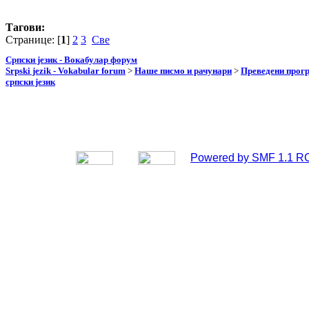
Тагови:
Странице: [
1
]
2
3
Све
Српски језик - Вокабулар форум
Srpski jezik - Vokabular forum
>
Наше писмо и рачунари
>
Преведени прог
српски језик
Powered by SMF 1.1 R