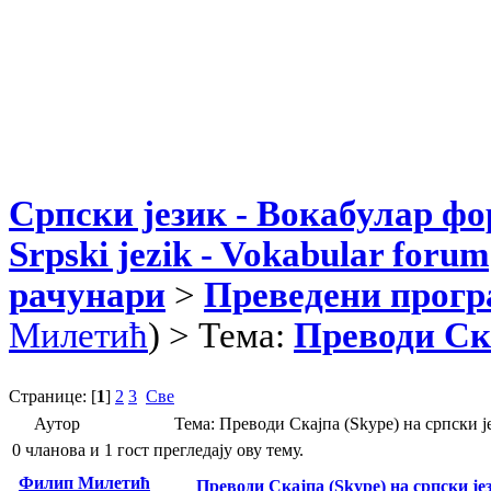
Српски језик - Вокабулар ф
Srpski jezik - Vokabular forum
рачунари
>
Преведени прог
Милетић
) > Тема:
Преводи Ска
Странице: [
1
]
2
3
Све
Аутор
Тема: Преводи Скајпа (Skype) на српски 
0 чланова и 1 гост прегледају ову тему.
Филип Милетић
Преводи Скајпа (Skype) на српски је