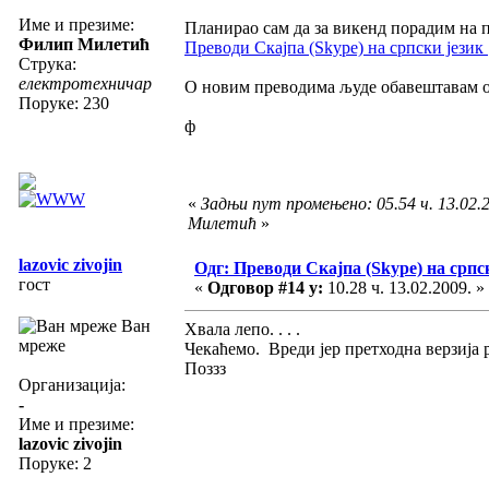
Име и презиме:
Планирао сам да за викенд порадим на пр
Филип Милетић
Преводи Скајпа (Skype) на српски језик | 
Струка:
електротехничар
О новим преводима људе обавештавам о
Поруке: 230
ф
«
Задњи пут промењено: 05.54 ч. 13.02.
Милетић
»
lazovic zivojin
Одг: Преводи Скајпа (Skype) на српс
гост
«
Одговор #14 у:
10.28 ч. 13.02.2009. »
Ван
Хвала лепо. . . .
мреже
Чекаћемо. Вреди јер претходна верзија 
Поззз
Организација:
-
Име и презиме:
lazovic zivojin
Поруке: 2