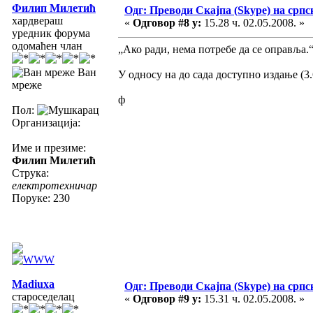
Филип Милетић
Одг: Преводи Скајпа (Skype) на српс
хардвераш
«
Одговор #8 у:
15.28 ч. 02.05.2008. »
уредник форума
одомаћен члан
„Ако ради, нема потребе да се оправља.
Ван
У односу на до сада доступно издање (3.
мреже
ф
Пол:
Организација:
Име и презиме:
Филип Милетић
Струка:
електротехничар
Поруке: 230
Madiuxa
Одг: Преводи Скајпа (Skype) на српс
староседелац
«
Одговор #9 у:
15.31 ч. 02.05.2008. »