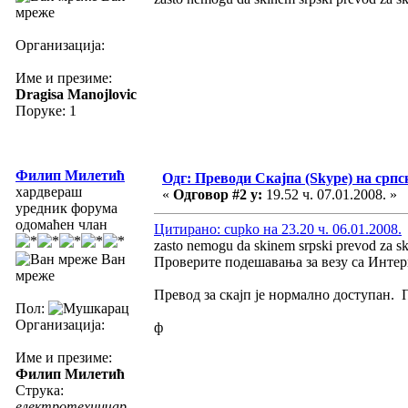
мреже
Организација:
Име и презиме:
Dragisa Manojlovic
Поруке: 1
Филип Милетић
Одг: Преводи Скајпа (Skype) на српс
хардвераш
«
Одговор #2 у:
19.52 ч. 07.01.2008. »
уредник форума
одомаћен члан
Цитирано: cupko на 23.20 ч. 06.01.2008.
zasto nemogu da skinem srpski prevod za s
Ван
Проверите подешавања за везу са Интер
мреже
Превод за скајп је нормално доступан. 
Пол:
Организација:
ф
Име и презиме:
Филип Милетић
Струка:
електротехничар