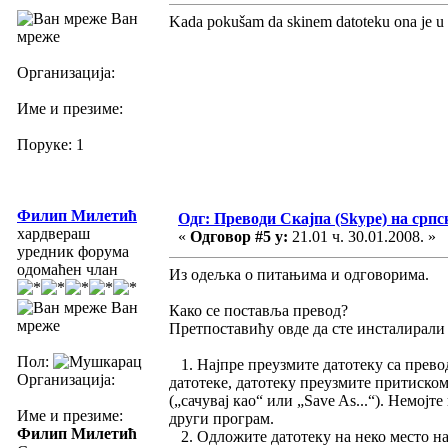
Ван
Kada pokušam da skinem datoteku ona je u 
мреже
Организација:
Име и презиме:
Поруке: 1
Филип Милетић
Одг: Преводи Скајпа (Skype) на српс
хардвераш
«
Одговор #5 у:
21.01 ч. 30.01.2008. »
уредник форума
одомаћен члан
Из одељка о питањима и одговорима.
Ван
Како се поставља превод?
мреже
Претпоставићу овде да сте инсталирали 
Пол:
1. Најпре преузмите датотеку са превод
Организација:
датотеке, датотеку преузмите притиском
(„сачувај као“ или „Save As...“). Немој
Име и презиме:
други програм.
Филип Милетић
2. Одложите датотеку на неко место на 