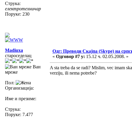
Струка:
електротехничар
Поруке: 230
Madiuxa
Одг: Преводи Скајпа (Skype) на српс
староседелац
«
Одговор #7 у:
15.12 ч. 02.05.2008. »
Ван
A sta treba da se radi? Mislim, vec imam ska
мреже
verziju, ili nema potrebe?
Пол:
Организација:
Име и презиме:
Струка:
Поруке: 7.477