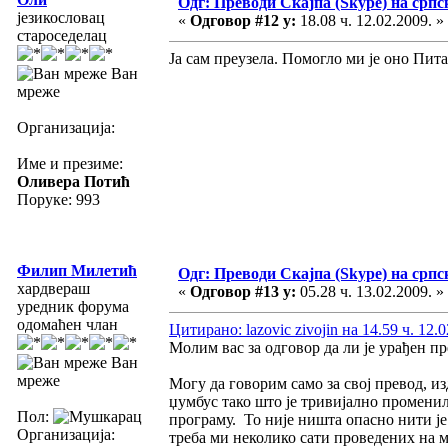
Одг: Преводи Скајпа (Skype) на српс
језикословац
«
Одговор #12 у:
18.08 ч. 12.02.2009. »
староседелац
Ја сам преузела. Помогло ми је оно Пит
Ван
мреже
Организација:
Име и презиме:
Оливера Потић
Поруке: 993
Филип Милетић
Одг: Преводи Скајпа (Skype) на српс
хардвераш
«
Одговор #13 у:
05.28 ч. 13.02.2009. »
уредник форума
одомаћен члан
Цитирано: lazovic zivojin на 14.59 ч. 12.0
Молим вас за одговор да ли је урађен пре
Ван
мреже
Могу да говорим само за свој превод, и
џумбус тако што је тривијално променил
Пол:
програму. То није ништа опасно нити је 
Организација:
треба ми неколико сати проведених на м