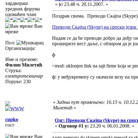
хардвераш
«
у:
23.48 ч. 20.11.2007. »
уредник форума
одомаћен члан
Поздрав свима. Преводи Скајпа (Skype) 
Ван
Преводи Скајпа (Skype) на српски језик | 
мреже
Надам се да ће преводи добро да дођу он
Пол:
проширите вест даље, с обзиром да је ј
Организација:
ф
Име и презиме:
Филип Милетић
<mod: uklonjen link na sajt firme koja se pr
Струка:
електротехничар
ф: у међувремену су окачили везу на прев
Поруке: 230
«
Задњи пут промењено: 16.15 ч. 10.12.
Милетић
»
cupko
Одг: Преводи Скајпа (Skype) на српс
гост
«
Одговор #1 у:
23.20 ч. 06.01.2008. »
Ван
zasto nemogu da skinem srpski prevod za s