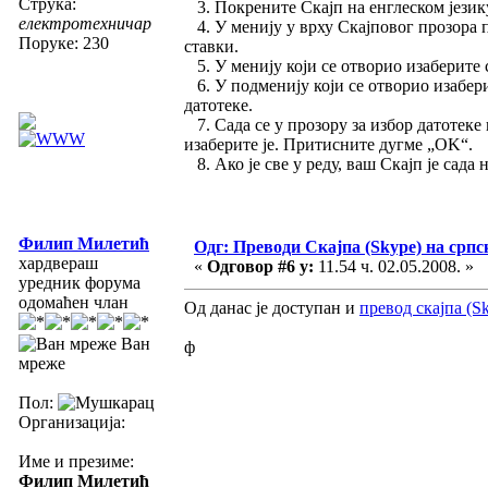
Струка:
3. Покрените Скајп на енглеском језик
електротехничар
4. У менију у врху Скајповог прозора п
Поруке: 230
ставки.
5. У менију који се отворио изаберите 
6. У подменију који се отворио изаберит
датотеке.
7. Сада се у прозору за избор датотеке 
изаберите је. Притисните дугме „OK“.
8. Ако је све у реду, ваш Скајп је сада 
Филип Милетић
Одг: Преводи Скајпа (Skype) на српс
хардвераш
«
Одговор #6 у:
11.54 ч. 02.05.2008. »
уредник форума
одомаћен члан
Од данас је доступан и
превод скајпа (Sk
Ван
ф
мреже
Пол:
Организација:
Име и презиме:
Филип Милетић