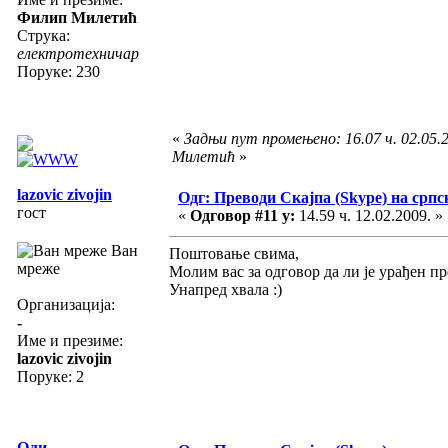
Филип Милетић
Струка:
електротехничар
Поруке: 230
«
Задњи пут промењено: 16.07 ч. 02.05.
Милетић
»
lazovic zivojin
Одг: Преводи Скајпа (Skype) на српс
гост
«
Одговор #11 у:
14.59 ч. 12.02.2009. »
Ван
Поштовање свима,
мреже
Молим вас за одговор да ли је урађен пре
Унапред хвала :)
Организација:
-
Име и презиме:
lazovic zivojin
Поруке: 2
Оли