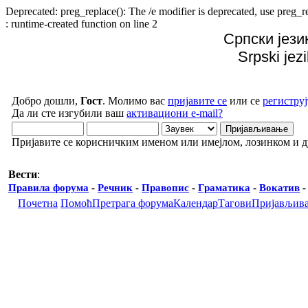
Deprecated: preg_replace(): The /e modifier is deprecated, use preg
: runtime-created function on line 2
Српски јези
Srpski jez
Добро дошли,
Гост
. Молимо вас
пријавите се
или се
региструј
Да ли сте изгубили ваш
активациони e-mail?
Пријавите се корисничким именом или имејлом, лозинком и 
Вести
:
Правила форума
-
Речник
-
Правопис
-
Граматика
-
Вокатив
Почетна
Помоћ
Претрага форума
Календар
Тагови
Пријављив