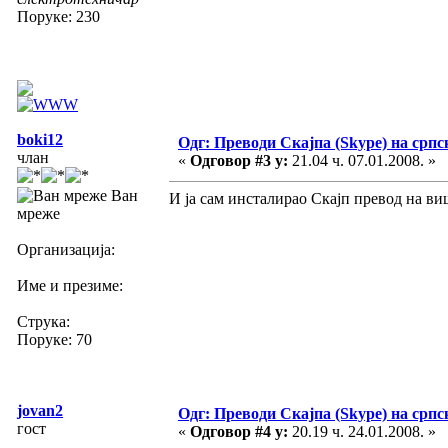
Поруке: 230
boki12
Одг: Преводи Скајпа (Skype) на српс
члан
«
Одговор #3 у:
21.04 ч. 07.01.2008. »
Ван
И ја сам инсталирао Скајп превод на виш
мреже
Организација:
Име и презиме:
Струка:
Поруке: 70
jovan2
Одг: Преводи Скајпа (Skype) на српс
гост
«
Одговор #4 у:
20.19 ч. 24.01.2008. »