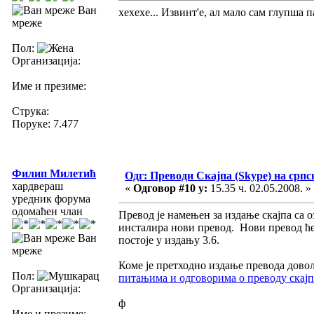
Ван
хехехе... Извинт'е, ал мало сам глупша 
мреже
Пол:
Организација:
Име и презиме:
Струка:
Поруке: 7.477
Филип Милетић
Одг: Преводи Скајпа (Skype) на српс
хардвераш
«
Одговор #10 у:
15.35 ч. 02.05.2008. »
уредник форума
одомаћен члан
Превод је намењен за издање скајпа са о
инсталира нови превод. Нови превод ће 
Ван
постоје у издању 3.6.
мреже
Коме је претходно издање превода дово
Пол:
питањима и одговорима о преводу скајп
Организација:
ф
Име и презиме: