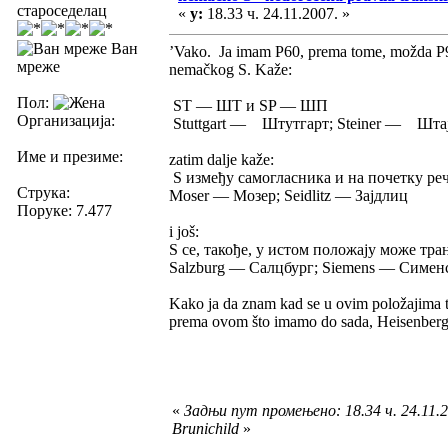
староседелац
«
у:
18.33 ч. 24.11.2007. »
Ван
’Vako. Ja imam P60, prema tome, možda P93 
мреже
nemačkog S. Kaže:
Пол:
ST — ШТ и SP — ШП
Организација:
Stuttgart — Штутгарт; Steiner — Штај
Име и презиме:
zatim dalje kaže:
S између самогласника и на почетку ре
Струка:
Moser — Мозер; Seidlitz — Зајдлиц
Поруке: 7.477
i još:
S се, такође, у истом положају може тра
Salzburg — Салцбург; Siemens — Симен
Kako ja da znam kad se u ovim položajima tr
prema ovom što imamo do sada, Heisenberg 
«
Задњи пут промењено: 18.34 ч. 24.11.2
Brunichild
»