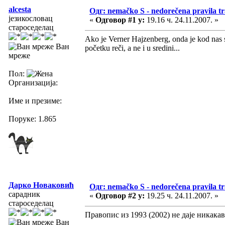
alcesta
Одг: nemačko S - nedorečena pravila tra
језикословац
«
Одговор #1 у:
19.16 ч. 24.11.2007. »
староседелац
Ako je Verner Hajzenberg, onda je kod nas s
Ван
početku reči, a ne i u sredini...
мреже
Пол:
Организација:
Име и презиме:
Поруке: 1.865
Дарко Новаковић
Одг: nemačko S - nedorečena pravila tra
сарадник
«
Одговор #2 у:
19.25 ч. 24.11.2007. »
староседелац
Правопис из 1993 (2002) не даје никакав
Ван