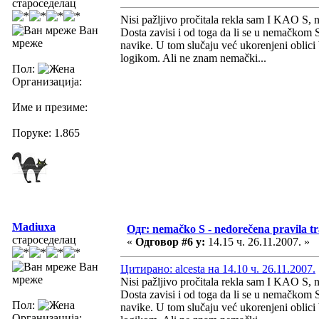
староседелац
Nisi pažljivo pročitala rekla sam I KAO S, 
Ван
Dosta zavisi i od toga da li se u nemačkom 
мреже
navike. U tom slučaju već ukorenjeni oblici 
logikom. Ali ne znam nemački...
Пол:
Организација:
Име и презиме:
Поруке: 1.865
Madiuxa
Одг: nemačko S - nedorečena pravila tra
староседелац
«
Одговор #6 у:
14.15 ч. 26.11.2007. »
Ван
Цитирано: alcesta на 14.10 ч. 26.11.2007.
мреже
Nisi pažljivo pročitala rekla sam I KAO S, 
Dosta zavisi i od toga da li se u nemačkom 
Пол:
navike. U tom slučaju već ukorenjeni oblici 
Организација: