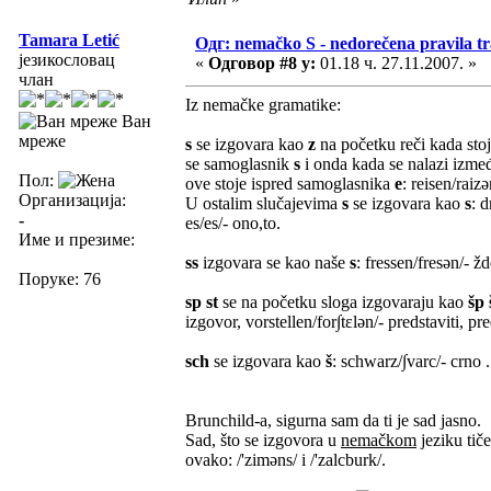
Tamara Letić
Одг: nemačko S - nedorečena pravila tra
језикословац
«
Одговор #8 у:
01.18 ч. 27.11.2007. »
члан
Iz nemačke gramatike:
Ван
мреже
s
se izgovara kao
z
na početku reči kada stoj
se samoglasnik
s
i onda kada se nalazi izme
Пол:
ove stoje ispred samoglasnika
e
: reisen/raiz
Организација:
U ostalim slučajevima
s
se izgovara kao
s
: d
-
es/es/- ono,to.
Име и презиме:
ss
izgovara se kao naše
s
: fressen/fresən/- žd
Поруке: 76
sp st
se na početku sloga izgovaraju kao
šp 
izgovor, vorstellen/for∫tεlən/- predstaviti, pre
sch
se izgovara kao
š
: schwarz/∫varc/- crno .
Brunchild-a, sigurna sam da ti je sad jasno.
Sad, što se izgovora u
nemačkom
jeziku tič
ovako: /'ziməns/ i /'zalcburk/.