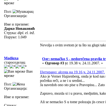
мреже
Пол:
Организација:
Име и презиме:
Дарко Новаковић
Струка:
dipl. el. inž.
Поруке: 1.049
Nevolja s ovim svetom je ta što su glupi tak
Madiuxa
Одг: nemačko S - nedorečena pravila tra
староседелац
«
Одговор #3 у:
19.38 ч. 24.11.2007. »
Ван
Цитирано: alcesta на 19.16 ч. 24.11.2007.
мреже
Ako je Verner Hajzenberg, onda je kod nas s
početku reči, a ne i u sredini...
Пол:
Ja navedoh ono sto pise u Pravopisu... Zato m
Организација:
Zapravo, mozda si i u pravu, medjutim, kak
Име и презиме:
Ali se nemacko S u tome polozaju jis cesce 
Струка: