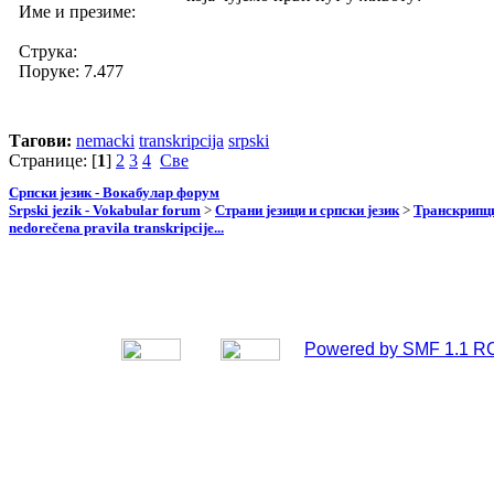
Име и презиме:
Струка:
Поруке: 7.477
Тагови:
nemacki
transkripcija
srpski
Странице: [
1
]
2
3
4
Све
Српски језик - Вокабулар форум
Srpski jezik - Vokabular forum
>
Страни језици и српски језик
>
Транскрипци
nedorečena pravila transkripcije...
Powered by SMF 1.1 R