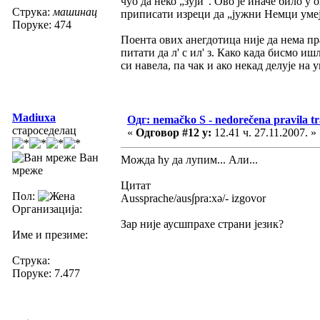
чуо да неко „зуји“. Ово је иначе било 
Струка:
машинац
приписати изреци да „јужни Немци умеју
Поруке: 474
Поента ових анегдотица није да нема пр
питати да л' с ил' з. Како када бисмо иш
си навела, па чак и ако некад делује на 
Madiuxa
Одг: nemačko S - nedorečena pravila tra
староседелац
«
Одговор #12 у:
12.41 ч. 27.11.2007. »
Ван
Можда ћу да лупим... Али...
мреже
Цитат
Пол:
Aussprache/aus∫pra:xə/- izgovor
Организација:
Зар није аусшпрахе страни језик?
Име и презиме:
Струка:
Поруке: 7.477