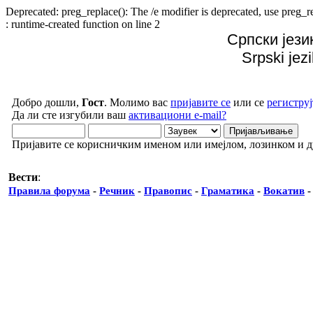
Deprecated: preg_replace(): The /e modifier is deprecated, use preg
: runtime-created function on line 2
Српски јези
Srpski jez
Добро дошли,
Гост
. Молимо вас
пријавите се
или се
региструј
Да ли сте изгубили ваш
активациони e-mail?
Пријавите се корисничким именом или имејлом, лозинком и 
Вести
:
Правила форума
-
Речник
-
Правопис
-
Граматика
-
Вокатив