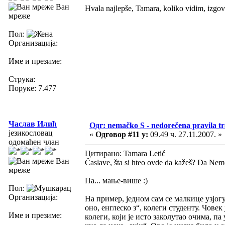
Ван
Hvala najlepše, Tamara, koliko vidim, izgo
мреже
Пол:
Организација:
Име и презиме:
Струка:
Поруке: 7.477
Часлав Илић
Одг: nemačko S - nedorečena pravila tra
језикословац
«
Одговор #11 у:
09.49 ч. 27.11.2007. »
одомаћен члан
Цитирано: Tamara Letić
Ван
Časlave, šta si hteo ovde da kažeš? Da Nemci 
мреже
Па... мање-више :)
Пол:
Организација:
На пример, једном сам се малкице узјогу
оно, енглеско з“, колеги студенту. Чове
Име и презиме:
колеги, који је исто заколутао очима, па