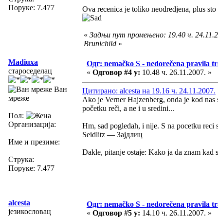
Поруке: 7.477
Ova recenica je toliko neodredjena, plus sto
«
Задњи пут промењено: 19.40 ч. 24.11.2
Brunichild
»
Madiuxa
Одг: nemačko S - nedorečena pravila tra
староседелац
«
Одговор #4 у:
10.48 ч. 26.11.2007. »
Ван
Цитирано: alcesta на 19.16 ч. 24.11.2007.
мреже
Ako je Verner Hajzenberg, onda je kod nas s
početku reči, a ne i u sredini...
Пол:
Организација:
Hm, sad pogledah, i nije. S na pocetku reci 
Seidlitz — Зајдлиц
Име и презиме:
Dakle, pitanje ostaje: Kako ja da znam kad 
Струка:
Поруке: 7.477
alcesta
Одг: nemačko S - nedorečena pravila tra
језикословац
«
Одговор #5 у:
14.10 ч. 26.11.2007. »