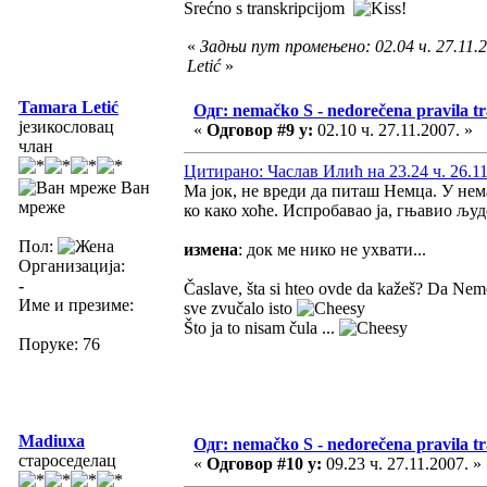
Srećno s transkripcijom
!
«
Задњи пут промењено: 02.04 ч. 27.11.
Letić
»
Tamara Letić
Одг: nemačko S - nedorečena pravila tra
језикословац
«
Одговор #9 у:
02.10 ч. 27.11.2007. »
члан
Цитирано: Часлав Илић на 23.24 ч. 26.11
Ван
Ма јок, не вреди да питаш Немца. У нема
мреже
ко како хоће. Испробавао ја, гњавио људе
Пол:
измена
: док ме нико не ухвати...
Организација:
-
Časlave, šta si hteo ovde da kažeš? Da Nemci
Име и презиме:
sve zvučalo isto
Što ja to nisam čula ...
Поруке: 76
Madiuxa
Одг: nemačko S - nedorečena pravila tra
староседелац
«
Одговор #10 у:
09.23 ч. 27.11.2007. »