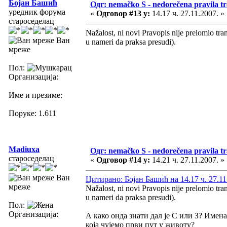
Бојан Башић
Одг: nemačko S - nedorečena pravila tra
уредник форума
«
Одговор #13 у:
14.17 ч. 27.11.2007. »
староседелац
Nažalost, ni novi Pravopis nije prelomio tra
Ван
u nameri da praksa presudi).
мреже
Пол:
Организација:
Име и презиме:
Поруке: 1.611
Madiuxa
Одг: nemačko S - nedorečena pravila tra
староседелац
«
Одговор #14 у:
14.21 ч. 27.11.2007. »
Ван
Цитирано: Бојан Башић на 14.17 ч. 27.11
мреже
Nažalost, ni novi Pravopis nije prelomio tra
u nameri da praksa presudi).
Пол:
Организација:
А како онда знати дал је С или З? Имена
која чујемо први пут у животу?