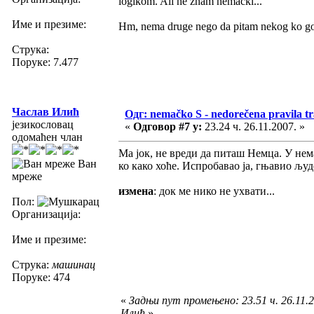
logikom. Ali ne znam nemački...
Име и презиме:
Hm, nema druge nego da pitam nekog ko go
Струка:
Поруке: 7.477
Часлав Илић
Одг: nemačko S - nedorečena pravila tra
језикословац
«
Одговор #7 у:
23.24 ч. 26.11.2007. »
одомаћен члан
Ма јок, не вреди да питаш Немца. У нема
Ван
ко како хоће. Испробавао ја, гњавио људе
мреже
измена
: док ме нико не ухвати...
Пол:
Организација:
Име и презиме:
Струка:
машинац
Поруке: 474
«
Задњи пут промењено: 23.51 ч. 26.11.
Илић
»