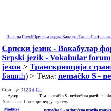
Почетна
Помоћ
Претрага форума
Календар
Тагови
Пријављив
Српски језик - Вокабулар ф
Srpski jezik - Vokabular forum
језик
>
Транскрипција стран
Башић
) > Тема:
nemačko S - ne
Странице: [
1
]
2
3
4
Све
Аутор
Тема: nemačko S - nedorečena pravila transk
0 чланова и 1 гост прегледају ову тему.
Madiuxa
nemačko S - nedorečena pravila transkri