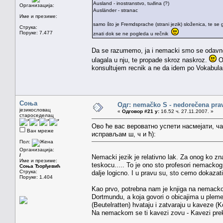
Ausland - inostranstvo, tuđina (?)
Организација:
Ausländer - stranac
Име и презиме:
samo što je Fremdsprache (strani jezik) složenica, te se
Струка:
Поруке: 7.477
znati dok se ne pogleda u rečnik
Da se razumemo, ja i nemacki smo se odavno 
ulagala u nju, te propade skroz naskroz.
Ov
konsultujem recnik a ne da idem po Vokabular
Соња
Одг: nemačko S - nedorečena pravil
језикословац
«
Одговор #21 у:
16.52 ч. 27.11.2007. »
староседелац
Ово ће вас вероватно успети насмејати, ча
Ван мреже
исправљам ш, ч и ћ):
Пол:
Организација:
/
Nemacki jezik je relativno lak. Za onog ko zn
Име и презиме:
teskocu..... To je ono sto profesori nemackog 
Соња Ђорђевић
Струка:
dalje logicno. I u pravu su, sto cemo dokazat
Поруке: 1.404
Kao prvo, potrebna nam je knjiga na nemackom
Dortmundu, a koja govori o obicajima u pleme
(Beutelratten) hvataju i zatvaraju u kaveze (Ko
Na nemackom se ti kavezi zovu - Kavezi prekri