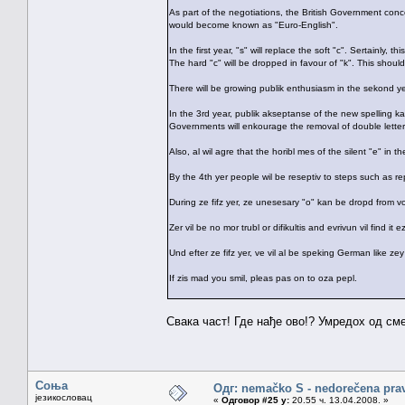
As part of the negotiations, the British Government co
would become known as "Euro-English".
In the first year, "s" will replace the soft "c". Sertainly, th
The hard "c" will be dropped in favour of "k". This shoul
There will be growing publik enthusiasm in the sekond yea
In the 3rd year, publik akseptanse of the new spelling
Governments will enkourage the removal of double letter
Also, al wil agre that the horibl mes of the silent "e" in 
By the 4th yer people wil be reseptiv to steps such as rep
During ze fifz yer, ze unesesary "o" kan be dropd from vords
Zer vil be no mor trubl or difikultis and evrivun vil find it
Und efter ze fifz yer, ve vil al be speking German like zey
If zis mad you smil, pleas pas on to oza pepl.
Свака част! Где нађе ово!? Умредох од сме
Соња
Одг: nemačko S - nedorečena pravil
језикословац
«
Одговор #25 у:
20.55 ч. 13.04.2008. »