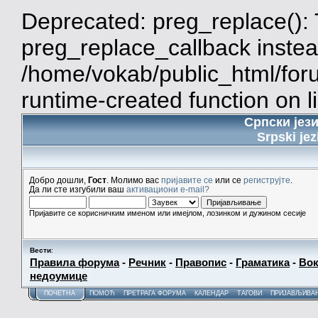
Deprecated: preg_replace(): 
preg_replace_callback instea
/home/vokab/public_html/for
runtime-created function on l
Српски јез
Srpski jez
Добро дошли,
Гост
. Молимо вас
пријавите се
или се
региструјте
.
Да ли сте изгубили ваш
активациони e-mail?
Пријавите се корисничким именом или имејлом, лозинком и дужином сесије
Вести
:
Правила форума
-
Речник
-
Правопис
-
Граматика
-
Вок
недоумице
ПОЧЕТНА
ПОМОЋ
ПРЕТРАГА ФОРУМА
КАЛЕНДАР
ТАГОВИ
ПРИЈАВЉИВА