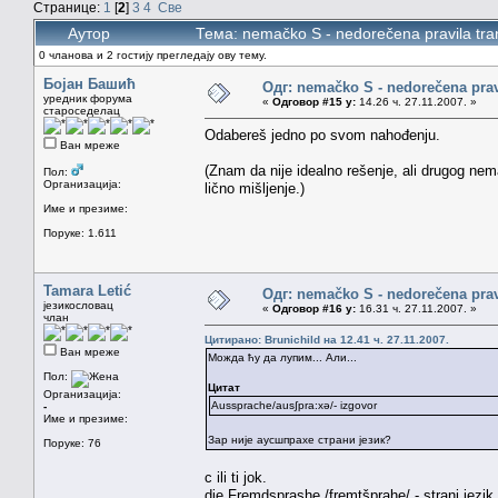
Странице:
1
[
2
]
3
4
Све
Аутор
Тема: nemačko S - nedorečena pravila tra
0 чланова и 2 гостију прегледају ову тему.
Бојан Башић
Одг: nemačko S - nedorečena pravil
уредник форума
«
Одговор #15 у:
14.26 ч. 27.11.2007. »
староседелац
Odabereš jedno po svom nahođenju.
Ван мреже
(Znam da nije idealno rešenje, ali drugog ne
Пол:
Организација:
lično mišljenje.)
Име и презиме:
Поруке: 1.611
Tamara Letić
Одг: nemačko S - nedorečena pravil
језикословац
«
Одговор #16 у:
16.31 ч. 27.11.2007. »
члан
Цитирано: Brunichild на 12.41 ч. 27.11.2007.
Ван мреже
Можда ћу да лупим... Али...
Пол:
Цитат
Организација:
Aussprache/aus∫pra:xə/- izgovor
-
Име и презиме:
Зар није аусшпрахе страни језик?
Поруке: 76
c ili ti jok.
die Fremdsprashe /fremtšprahe/ - strani jezik