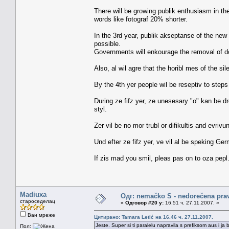
There will be growing publik enthusiasm in th
words like fotograf 20% shorter.
In the 3rd year, publik akseptanse of the ne
possible.
Governments will enkourage the removal of do
Also, al wil agre that the horibl mes of the si
By the 4th yer people wil be reseptiv to steps
During ze fifz yer, ze unesesary "o" kan be dro
styl.
Zer vil be no mor trubl or difikultis and evrivu
Und efter ze fifz yer, ve vil al be speking Ger
If zis mad you smil, pleas pas on to oza pepl
Madiuxa
Одг: nemačko S - nedorečena pravil
староседелац
«
Одговор #20 у:
16.51 ч. 27.11.2007. »
Ван мреже
Цитирано: Tamara Letić на 16.46 ч. 27.11.2007.
Jeste. Super si ti paralelu napravila s prefiksom aus i j
Пол: