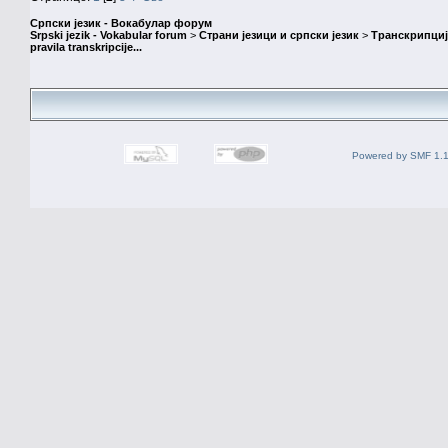
Српски језик - Вокабулар форум
Srpski jezik - Vokabular forum
>
Страни језици и српски језик
>
Транскрипциј
pravila transkripcije...
Powered by SMF 1.