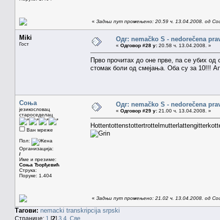
«
Задњи пут промењено: 20.59 ч. 13.04.2008. од Со
Miki
Одг: nemačko S - nedorečena pravil
Гост
«
Одговор #28 у:
20.58 ч. 13.04.2008. »
Прво прочитах до оне прве, па се убих од
стомак боли од смејања. Оба су за 10!!! 
Соња
Одг: nemačko S - nedorečena pravil
језикословац
«
Одговор #29 у:
21.00 ч. 13.04.2008. »
староседелац
Hottentottenstottertrottelmutterlattengitterkott
Ван мреже
Пол:
Организација:
/
Име и презиме:
Соња Ђорђевић
Струка:
Поруке: 1.404
«
Задњи пут промењено: 21.02 ч. 13.04.2008. од Со
Тагови:
nemacki
transkripcija
srpski
Странице:
1
[
2
]
3
4
Све