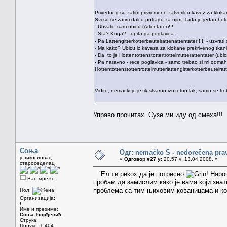
Privednog su zatim privremeno zatvorili u kavez za kloka
Svi su se zatim dali u potragu za njim. Tada je jedan ho
- Uhvatio sam ubicu (Attentater)!!!!
- Sta? Koga? - upita ga poglavica.
- Pa Lattengitterkotterbeutelrattenattentater!!!!! - uzvrati 
- Ma kako? Ubicu iz kaveza za klokane prekrivenog tkan
- Da, to je Hottentottenstottertrottelmutterattentater (ub
- Pa naravno - rece poglavica - samo trebao si mi odmah 
Hottentottenstottertrottelmutterlattengitterkotterbeutelratt
Vidite, nemacki je jezik stvarno izuzetno lak, samo se tr
Управо прочитах. Сузе ми иду од смеха!!!
Соња
Одг: nemačko S - nedorečena pravil
језикословац
«
Одговор #27 у:
20.57 ч. 13.04.2008. »
староседелац
’Ел ти рекох да је потресно
! Наро
Ван мреже
пробам да замислим како је вама који знат
проблема са тим њиховим кованицама и ко
Пол:
Организација:
/
Име и презиме:
Соња Ђорђевић
Струка:
Поруке: 1.404