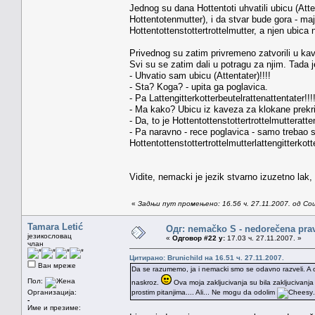
Jednog su dana Hottentoti uhvatili ubicu (Att
Hottentotenmutter), i da stvar bude gora - m
Hottentottenstottertrottelmutter, a njen ubica 
Privednog su zatim privremeno zatvorili u kav
Svi su se zatim dali u potragu za njim. Tada 
- Uhvatio sam ubicu (Attentater)!!!!
- Sta? Koga? - upita ga poglavica.
- Pa Lattengitterkotterbeutelrattenattentater!!!!
- Ma kako? Ubicu iz kaveza za klokane prekri
- Da, to je Hottentottenstottertrottelmutteratt
- Pa naravno - rece poglavica - samo trebao s
Hottentottenstottertrottelmutterlattengitterkott
Vidite, nemacki je jezik stvarno izuzetno lak
«
Задњи пут промењено: 16.56 ч. 27.11.2007. од Со
Tamara Letić
Одг: nemačko S - nedorečena pravil
језикословац
«
Одговор #22 у:
17.03 ч. 27.11.2007. »
члан
Цитирано: Brunichild на 16.51 ч. 27.11.2007.
Ван мреже
Da se razumemo, ja i nemacki smo se odavno razveli. A o
Пол:
naskroz.
Ova moja zakljucivanja su bila zakljucivanj
Организација:
prostim pitanjima.... Ali... Ne mogu da odolim
.
-
Име и презиме: