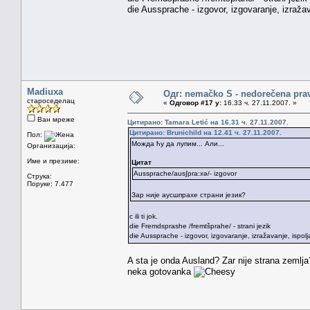
die Aussprache - izgovor, izgovaranje, izražav
Madiuxa
Одг: nemačko S - nedorečena pravil
староседелац
«
Одговор #17 у:
16.33 ч. 27.11.2007. »
Ван мреже
Цитирано: Tamara Letić на 16.31 ч. 27.11.2007.
Цитирано: Brunichild на 12.41 ч. 27.11.2007.
Пол:
Можда ћу да лупим... Али...
Организација:
Име и презиме:
Цитат
Aussprache/aus∫pra:xə/- izgovor
Струка:
Поруке: 7.477
Зар није аусшпрахе страни језик?
c ili ti jok.
die Fremdsprashe /fremtšprahe/ - strani jezik
die Aussprache - izgovor, izgovaranje, izražavanje, ispol
A sta je onda Ausland? Zar nije strana zemlja
neka gotovanka