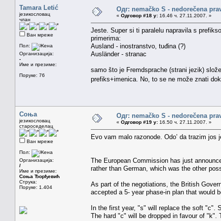
Tamara Letić
Одг: nemačko S - nedorečena pravil
језикословац
«
Одговор #18 у:
16.46 ч. 27.11.2007. »
члан
Jeste. Super si ti paralelu napravila s prefik
Ван мреже
primerima:
Ausland - inostranstvo, tuđina (?)
Пол:
Ausländer - stranac
Организација:
-
Име и презиме:
samo što je Fremdsprache (strani jezik) slož
Поруке: 76
prefiks+imenica. No, to se ne može znati do
Соња
Одг: nemačko S - nedorečena pravil
језикословац
«
Одговор #19 у:
16.50 ч. 27.11.2007. »
староседелац
Evo vam malo razonode. Odo’ da trazim jos je
Ван мреже
Пол:
The European Commission has just announced 
Организација:
/
rather than German, which was the other possi
Име и презиме:
Соња Ђорђевић
Струка:
As part of the negotiations, the British Gov
Поруке: 1.404
accepted a 5- year phase-in plan that would
In the first year, "s" will replace the soft "c".
The hard "c" will be dropped in favour of "k".