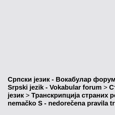
Српски језик - Вокабулар фору
Srpski jezik - Vokabular forum
>
С
језик
>
Транскрипција страних р
nemačko S - nedorečena pravila tra