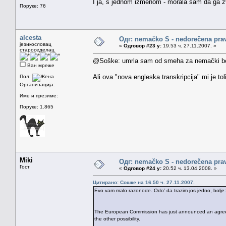
I ja, s jednom izmenom - morala sam da ga
Поруке: 76
alcesta
Одг: nemačko S - nedorečena pravil
језикословац
«
Одговор #23 у:
19.53 ч. 27.11.2007. »
староседелац
@Soške: umrla sam od smeha za nemački 
Ван мреже
Ali ova "nova engleska transkripcija" mi je to
Пол:
Организација:
Име и презиме:
Поруке: 1.865
Miki
Одг: nemačko S - nedorečena pravil
Гост
«
Одговор #24 у:
20.52 ч. 13.04.2008. »
Цитирано: Сошке на 16.50 ч. 27.11.2007.
Evo vam malo razonode. Odo’ da trazim jos jedno, bolje:
The European Commission has just announced an agreeme
the other possibility.