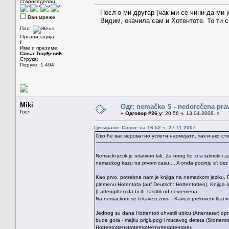
староседелац
Посл’о ми другар (чак ми се чини да ми је
Ван мреже
Видим, окачила сам и Хотентоте. То ти 
Пол:
Организација:
/
Име и презиме:
Соња Ђорђевић
Струка:
Поруке: 1.404
Miki
Одг: nemačko S - nedorečena pravil
Гост
«
Одговор #26 у:
20.56 ч. 13.04.2008. »
Цитирано: Сошке на 16.52 ч. 27.11.2007.
Ово ће вас вероватно успети насмејати, чак и ако ст
Nemacki jezik je relativno lak. Za onog ko zna latinski i
nemackog kazu na prvom casu.... A onda pocinju s': der, 
Kao prvo, potrebna nam je knjiga na nemackom jeziku. R
plemenu Hotentota (auf Deutsch: Hottentotten). Knjiga ob
(Lattengitter) da bi ih zastitili od nevremena.
Na nemackom se ti kavezi zovu - Kavezi prekriveni tkanino
Jednog su dana Hottentoti uhvatili ubicu (Attentater) op
bude gora - majku priglupog i mucavog deteta (Stottertro
Hottentottenstottertrottelmutterattentater.