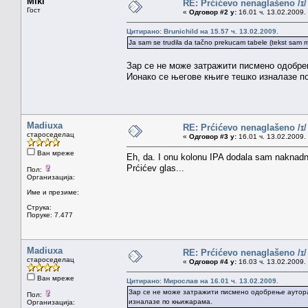
Miki
RE: Prćićevo nenaglašeno /ɪ/
Гост
«
Одговор #2 у:
16.01 ч. 13.02.2009.
Цитирано: Brunichild на 15.57 ч. 13.02.2009.
Ja sam se trudila da tačno prekucam tabele (tekst sam mal
Зар се не може затражити писмено одобре
Ионако се његове књиге тешко изналазе п
Madiuxa
RE: Prćićevo nenaglašeno /ɪ/
староседелац
«
Одговор #3 у:
16.01 ч. 13.02.2009.
Ван мреже
Eh, da. I onu kolonu IPA dodala sam naknadno
Prćićev glas...
Пол:
Организација:
Име и презиме:
Струка:
Поруке: 7.477
Madiuxa
RE: Prćićevo nenaglašeno /ɪ/
староседелац
«
Одговор #4 у:
16.03 ч. 13.02.2009.
Ван мреже
Цитирано: Мирослав на 16.01 ч. 13.02.2009.
Зар се не може затражити писмено одобрење аутора
Пол:
изналазе по књижарама.
Организација: