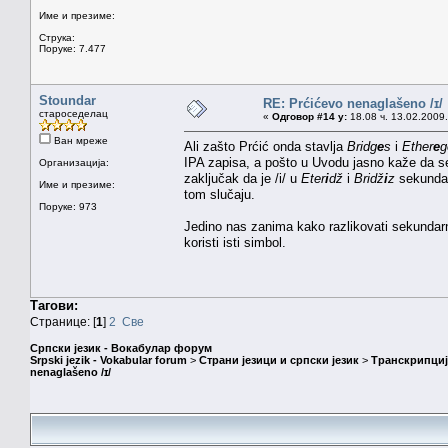
Име и презиме:
Струка:
Поруке: 7.477
Stoundar
RE: Prćićevo nenaglašeno /ɪ/
староседелац
«
Одговор #14 у:
18.08 ч. 13.02.2009.
Ван мреже
Ali zašto Prćić onda stavlja
Bridg
e
s
i
Ether
e
g
IPA zapisa, a pošto u Uvodu jasno kaže da se
Организација:
zaključak da je /i/ u
Eter
i
dž
i
Bridž
i
z
sekundar
Име и презиме:
tom slučaju.
Поруке: 973
Jedino nas zanima kako razlikovati sekundarn
koristi isti simbol.
Тагови:
Странице: [
1
]
2
Све
Српски језик - Вокабулар форум
Srpski jezik - Vokabular forum
>
Страни језици и српски језик
>
Транскрипциј
nenaglašeno /ɪ/