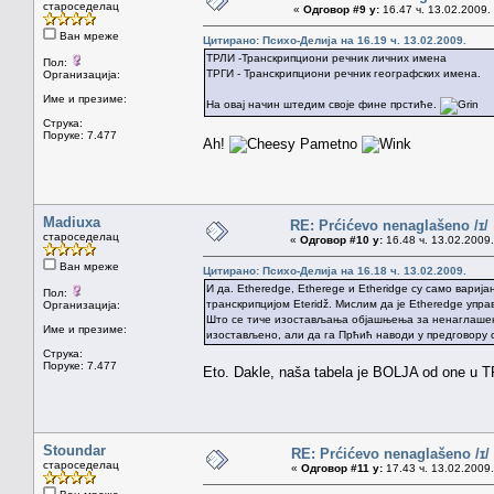
староседелац
«
Одговор #9 у:
16.47 ч. 13.02.2009.
Ван мреже
Цитирано: Психо-Делија на 16.19 ч. 13.02.2009.
ТРЛИ -Транскрипциони речник личних имена
Пол:
ТРГИ - Транскрипциони речник географских имена.
Организација:
Име и презиме:
На овај начин штедим своје фине прстиће.
Струка:
Поруке: 7.477
Ah!
Pametno
Madiuxa
RE: Prćićevo nenaglašeno /ɪ/
староседелац
«
Одговор #10 у:
16.48 ч. 13.02.2009.
Ван мреже
Цитирано: Психо-Делија на 16.18 ч. 13.02.2009.
И да. Etheredge, Etherege и Etheridge су само варија
Пол:
транскрипцијом Eteridž. Мислим да је Etheredge упра
Организација:
Што се тиче изостављања објашњења за ненаглашено
Име и презиме:
изостављено, али да га Прћић наводи у предговору с
Струка:
Поруке: 7.477
Eto. Dakle, naša tabela je BOLJA od one u T
Stoundar
RE: Prćićevo nenaglašeno /ɪ/
староседелац
«
Одговор #11 у:
17.43 ч. 13.02.2009.