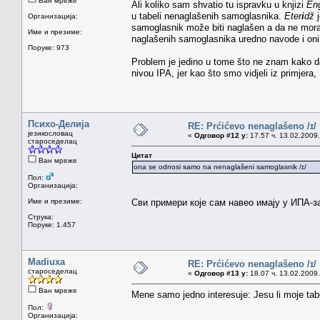
Ван мреже
Ali koliko sam shvatio tu ispravku u knjizi
En
u tabeli nenaglašenih samoglasnika.
Eter
i
dž
j
Организација:
samoglasnik može biti naglašen a da ne mora
Име и презиме:
naglašenih samoglasnika uredno navode i oni
Поруке: 973
Problem je jedino u tome što ne znam kako da
nivou IPA, jer kao što smo vidjeli iz primjera, P
Психо-Делија
RE: Prćićevo nenaglašeno /ɪ/
језикословац
«
Одговор #12 у:
17.57 ч. 13.02.2009.
староседелац
Цитат
Ван мреже
ona se odnosi samo na nenaglašeni samoglasnik /ɪ/
Пол:
Организација:
Име и презиме:
Сви примери које сам навео имају у ИПА-за
Струка:
Поруке: 1.457
Madiuxa
RE: Prćićevo nenaglašeno /ɪ/
староседелац
«
Одговор #13 у:
18.07 ч. 13.02.2009.
Ван мреже
Mene samo jedno interesuje: Jesu li moje tab
Пол:
Организација: