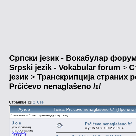
Српски језик - Вокабулар фору
Srpski jezik - Vokabular forum
>
С
језик
>
Транскрипција страних р
Prćićevo nenaglašeno /ɪ/
Странице: [
1
]
2
Све
Аутор
Тема: Prćićevo nenaglašeno /ɪ/ (Прочита
0 чланова и 1 гост прегледају ову тему.
J o e
Prćićevo nenaglašeno /ɪ/
језикословац
«
у:
15.51 ч. 13.02.2009. »
староседелац