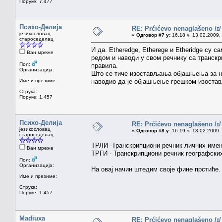
Поруке: 7.477
Психо-Делија
RE: Prćićevo nenaglašeno /ɪ/
језикословац
«
Одговор #7 у:
16.18 ч. 13.02.2009.
староседелац
И да. Etheredge, Etherege и Etheridge су с
Ван мреже
редом и наводи у свом речнику са транскри
Пол:
правила.
Организација:
Што се тиче изостављања објашњења за не
Име и презиме:
наводио да је објашњење грешком изостављ
Струка:
Поруке: 1.457
Психо-Делија
RE: Prćićevo nenaglašeno /ɪ/
језикословац
«
Одговор #8 у:
16.19 ч. 13.02.2009.
староседелац
ТРЛИ -Транскрипциони речник личних име
Ван мреже
ТРГИ - Транскрипциони речник географски
Пол:
Организација:
На овај начин штедим своје фине прстиће
Име и презиме:
Струка:
Поруке: 1.457
Madiuxa
RE: Prćićevo nenaglašeno /ɪ/