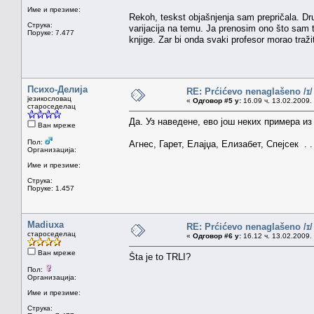
Име и презиме:
Rekoh, teskst objašnjenja sam prepričala. Drug
Струка:
varijacija na temu. Ja prenosim ono što sam 
Поруке: 7.477
knjige. Zar bi onda svaki profesor morao traži
Психо-Делија
RE: Prćićevo nenaglašeno /ɪ/
језикословац
«
Одговор #5 у:
16.09 ч. 13.02.2009.
староседелац
Да. Уз наведене, ево још неких примера и
Ван мреже
Пол:
Агнес, Гарет, Елајџа, Елизабет, Спејсек .
Организација:
Име и презиме:
Струка:
Поруке: 1.457
Madiuxa
RE: Prćićevo nenaglašeno /ɪ/
староседелац
«
Одговор #6 у:
16.12 ч. 13.02.2009.
Ван мреже
Šta je to TRLI?
Пол:
Организација:
Име и презиме:
Струка: