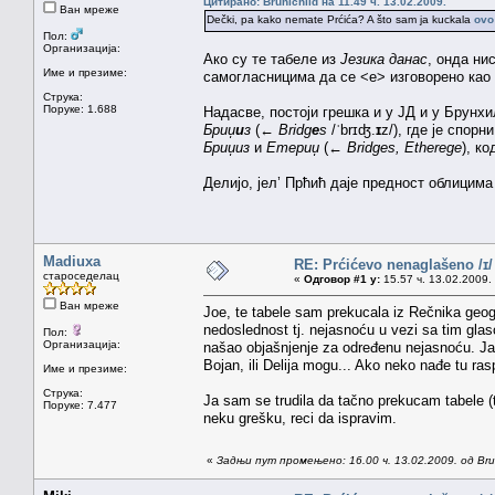
Цитирано: Brunichild на 11.49 ч. 13.02.2009.
Ван мреже
Dečki, pa kako nemate Prćića? A što sam ja kuckala
ovo
Пол:
Организација:
Ако су те табеле из
Језика данас
, онда ни
Име и презиме:
самогласницима да се <e> изговорено као 
Струка:
Поруке: 1.688
Надасве, постоји грешка и у ЈД и у Брунх
Бриџ
и
з
(←
Bridg
e
s
/ˈbrɪʤ.
ɪ
z/), где је спор
Бриџиз
и
Етериџ
(←
Bridges, Etherege
), к
Делијо, јел’ Прћић даје предност облицима
Madiuxa
RE: Prćićevo nenaglašeno /ɪ/
староседелац
«
Одговор #1 у:
15.57 ч. 13.02.2009.
Ван мреже
Joe, te tabele sam prekucala iz Rečnika geog
nedoslednost tj. nejasnoću u vezi sa tim gla
Пол:
Организација:
našao objašnjenje za određenu nejasnoću. Ja
Bojan, ili Delija mogu... Ako neko nađe tu ras
Име и презиме:
Струка:
Ja sam se trudila da tačno prekucam tabele (t
Поруке: 7.477
neku grešku, reci da ispravim.
«
Задњи пут промењено: 16.00 ч. 13.02.2009. од Brun