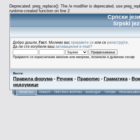
Deprecated: preg_replace(): The /e modifier is deprecated, use preg_re
runtime-created function on line 2
Српски јез
Srpski jez
Добро дошли,
Гост
. Молимо вас
пријавите се
или се
региструјте
.
Да ли сте изгубили ваш
активациони e-mail?
Пријавите се корисничким именом или имејлом, лозинком и дужином сесије
Вести
:
Правила форума
-
Речник
-
Правопис
-
Граматика
-
Вок
недоумице
ПОЧЕТНА
ПОМОЋ
ПРЕТРАГА ФОРУМА
КАЛЕНДАР
ТАГОВИ
ПРИЈАВЉИВА