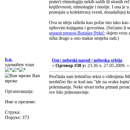
prateći etimologiju nekih naših ili stranih r
književnosti, etimologije i istorije. I ona je 
postojala u kolektivnoj svesti, dosadašnjoj 
Ova se ideja raširila kao požar isto tako kao
njihovim knjigama i govorima. (Sećamo li s
separat prenosi Borislav Pekić
; dajem vezu z
ništa drugo a ono makar smijeha radi.)
b.n.
Одг: nebeski narod / nebeska srbija
одомаћен члан
«
Одговор #38 у:
23.36 ч. 27.05.2009. »
Ван
Pročitala sam letimično tekst o viđenjima Mi
мреже
neobično što se kod nas "ide na svaku loptu"
polemisanja. Neke stvari treba primati pros
Организација:
sve bilo jednostavnije.
Име и презиме:
Струка:
Поруке: 373