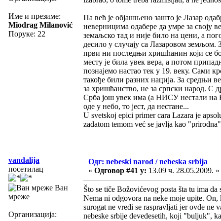
Име и презиме:
Па већ је објашњено зашто је Лазар одаб
Miodrag Milanović
неверницима одабере да умре за своју ве
Поруке: 22
земаљско тад и није било на цени, а пог
десило у случају са Лазаровом земљом. 
први ни последњи хришћанин који се бо
месту је била увек вера, а потом припадн
познајемо настао тек у 19. веку. Сами к
такође били разних нација. За средњи в
за хришћанство, не за српски народ. С д
Срба још увек има (а НИСУ нестали на К
оде у небо, то јест, да нестане...
U svetskoj epici primer cara Lazara je apsol
zadatom temom već se javlja kao "prirodna
vandalija
Одг: nebeski narod / nebeska srbija
посетилац
«
Одговор #41 у:
13.09 ч. 28.05.2009. »
Ван
Što se tiče Božovićevog posta šta tu ima da
мреже
Nema ni odgovora na neke moje upite. On, ka
surogat ne vredi se raspravljati jer ovde ne v
Организација:
nebeske srbije devedesetih, koji "buljuk", k