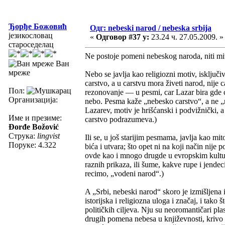
Ђорђе Божовић
Одг: nebeski narod / nebeska srbija
језикословац
«
Одговор #37 у:
23.24 ч. 27.05.2009. »
староседелац
Ne postoje pomeni nebeskog naroda, niti mit
Ван
мреже
Nebo se javlja kao religiozni motiv, isključ
carstvo, a u carstvu mora živeti narod, nije
Пол:
rezonovanje — u pesmi, car Lazar bira gde ć
Организација:
nebo. Pesma kaže „nebesko carstvo“, a ne „n
Lazarev, motiv je hrišćanski i podvižnički, a
Име и презиме:
carstvo podrazumeva.)
Đorđe Božović
Струка:
lingvist
Ili se, u još starijim pesmama, javlja kao mi
Поруке: 4.322
bića i utvara; što opet ni na koji način nije
ovde kao i mnogo drugde u evropskim kultur
raznih prikaza, ili šume, kakve rupe i jendeci
recimo, „vodeni narod“.)
A „Srbi, nebeski narod“ skoro je izmišljena
istorijska i religiozna uloga i značaj, i tako 
političkih ciljeva. Nju su neoromantičari plas
drugih pomena nebesa u književnosti, krivo t