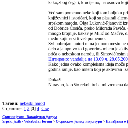
kako,zbog čega i, krucijelno, na osnovu koji
Već sam pomenuo neke koji tom buljuku pripa
književnici i istoričari, koji su plasirali alt
srpskom narodu. Olga Luković-Pjanović izra
od Dobrice Ćosića, preko Milorada Pavića,
mnogo brojnije, kakav je Milić od Mačve, da 
među kojima si ti već pomenuo.
Svi pobrojani autori ni na jednom mestu ne
delo a ja upravo to i govorim- mitem je aktiv
priča o nebeskom narodu, ili Simović(osim 
Цитирано: vandalija на 13.09 ч. 28.05.200
Kako jedna ovako kompleksna ideja može pa
godina ranije, kao mitem koji je aktiviran- 
Dokaži.
Naravno, kao što rekoh treba mi vremena d
Тагови:
nebeski narod
Странице:
1
2
[
3
]
4
Све
Српски језик - Вокабулар форум
Srpski jezik - Vokabular forum
>
О српском језику и култури
>
Нагађања о ј