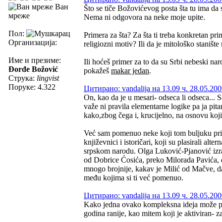
Ван
Što se tiče Božovićevog posta šta tu ima da
мреже
Nema ni odgovora na neke moje upite.
Пол:
Primera za šta? Za šta ti treba konkretan pri
Организација:
religiozni motiv? Ili da je mitološko stanište
Име и презиме:
Ili hoćeš primer za to da su Srbi nebeski na
Đorđe Božović
pokažeš
makar jedan
.
Струка:
lingvist
Поруке: 4.322
Цитирано: vandalija на 13.09 ч. 28.05.200
On, kao da je u mesari- odseca li odseca... 
važe ni pravila elementarne logike pa ja pita
kako,zbog čega i, krucijelno, na osnovu koji
Već sam pomenuo neke koji tom buljuku pripa
književnici i istoričari, koji su plasirali alt
srpskom narodu. Olga Luković-Pjanović izra
od Dobrice Ćosića, preko Milorada Pavića,
mnogo brojnije, kakav je Milić od Mačve, da 
među kojima si ti već pomenuo.
Цитирано: vandalija на 13.09 ч. 28.05.200
Kako jedna ovako kompleksna ideja može pa
godina ranije, kao mitem koji je aktiviran- 