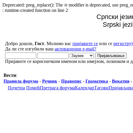
Deprecated: preg_replace(): The /e modifier is deprecated, use preg
: runtime-created function on line 2
Српски јези
Srpski jez
Добро дошли,
Гост
. Молимо вас
пријавите се
или се
региструј
Да ли сте изгубили ваш
активациони e-mail?
Пријавите се корисничким именом или имејлом, лозинком и 
Вести
:
Правила форума
-
Речник
-
Правопис
-
Граматика
-
Вокатив
Почетна
Помоћ
Претрага форума
Календар
Тагови
Пријављив