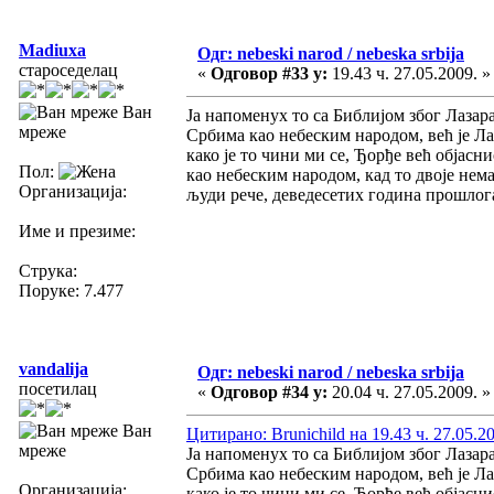
Madiuxa
Одг: nebeski narod / nebeska srbija
староседелац
«
Одговор #33 у:
19.43 ч. 27.05.2009. »
Ван
Ја напоменух то са Библијом због Лазара 
мреже
Србима као небеским народом, већ је Ла
како је то чини ми се, Ђорђе већ објас
Пол:
као небеским народом, кад то двоје нема
Организација:
људи рече, деведесетих година прошлога
Име и презиме:
Струка:
Поруке: 7.477
vandalija
Одг: nebeski narod / nebeska srbija
посетилац
«
Одговор #34 у:
20.04 ч. 27.05.2009. »
Ван
Цитирано: Brunichild на 19.43 ч. 27.05.2
мреже
Ја напоменух то са Библијом због Лазара 
Србима као небеским народом, већ је Ла
Организација:
како је то чини ми се, Ђорђе већ објас