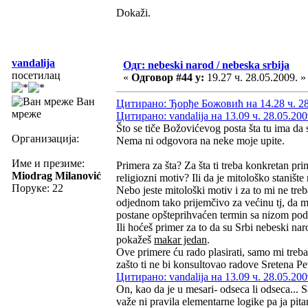
Dokaži.
vandalija
Одг: nebeski narod / nebeska srbija
посетилац
«
Одговор #44 у:
19.27 ч. 28.05.2009. »
Ван
Цитирано: Ђорђе Божовић на 14.28 ч. 28
мреже
Цитирано: vandalija на 13.09 ч. 28.05.200
Što se tiče Božovićevog posta šta tu ima da
Организација:
Nema ni odgovora na neke moje upite.
Име и презиме:
Primera za šta? Za šta ti treba konkretan pri
Miodrag Milanović
religiozni motiv? Ili da je mitološko stanište
Поруке: 22
Nebo jeste mitološki motiv i za to mi ne treb
odjednom tako prijemčivo za većinu tj, da m
postane opšteprihvaćen termin sa nizom pod
Ili hoćeš primer za to da su Srbi nebeski na
pokažeš
makar jedan
.
Ove primere ću rado plasirati, samo mi treba
zašto ti ne bi konsultovao radove Sretena Pe
Цитирано: vandalija на 13.09 ч. 28.05.200
On, kao da je u mesari- odseca li odseca... 
važe ni pravila elementarne logike pa ja pita