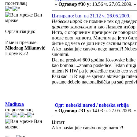
посетилац
«
Одговор #30 у:
13.56 ч. 27.05.2009. »
Ван
Цитирано: b.n. на 21.12 ч. 26.05.2009.
мреже
Небески народ
се помиње тек од деведес
царству земаљском
и као Лазарев избор 
Организација:
Исто, с огорченим презиром се говорил
после овог живота. Мислим да је то би
Име и презиме:
битке од чега се још нису сасвим повр
Miodrag Milanović
A ko nastanjuje carstvo nego narod?! Nebesk
Поруке: 22
sinonimi.
Da, na proslovi 600 godina Kosovske bitke 
kao bomba i...znamo posledice. Jedan drugi 
mitem N HW pa je posledice osetio ceo svet
Pazi sad- u Rusiji se sprema aktivacija mi
postane debelo nacionalistička pa sad predvi
Madiuxa
Одг: nebeski narod / nebeska srbija
староседелац
«
Одговор #31 у:
14.03 ч. 27.05.2009. »
Ван
Цитат
мреже
A ko nastanjuje carstvo nego narod?!