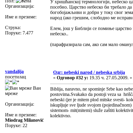
Пол:
У хришћанској термнологији, небеско ц
Организација:
посебно. Царство небеско би требало да
богобојажљиви и добри у току свог зема
Име и презиме:
народ (ако грешим, слободно ме исправи
Струка:
Елем, још у Библији се помиње царство
Поруке: 7.477
небеско..
(парафразирала сам, ако сам мало оманул
vandalija
Одг: nebeski narod / nebeska srbija
посетилац
«
Одговор #32 у:
19.35 ч. 27.05.2009. »
Ван
Biblija, naravno, ne spominje Srbe kao nebe
мреже
postovima.Svakako da postoji veza sa hriš
nebeski (jer je mitem plod mitske svesti- kol
Организација:
iskupljuje sve ljude svojom (pojedinačnom) ž
sistemom- mit(mitemi) služe zaštiti kolektivi
Име и презиме:
kolektivno.
Miodrag Milanović
Поруке: 22