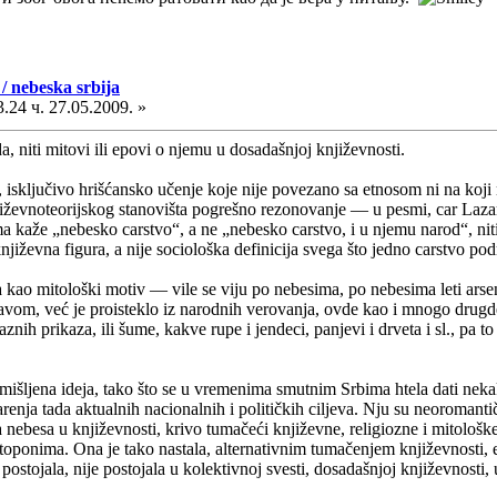
/ nebeska srbija
.24 ч. 27.05.2009. »
 niti mitovi ili epovi o njemu u dosadašnjoj književnosti.
, isključivo hrišćansko učenje koje nije povezano sa etnosom ni na koji n
jiževnoteorijskog stanovišta pogrešno rezonovanje — u pesmi, car Lazar
a kaže „nebesko carstvo“, a ne „nebesko carstvo, i u njemu narod“, niti
književna figura, a nije sociološka definicija svega što jedno carstvo p
ja kao mitološki motiv — vile se viju po nebesima, po nebesima leti arsena
avom, već je proisteklo iz narodnih verovanja, ovde kao i mnogo drugd
znih prikaza, ili šume, kakve rupe i jendeci, panjevi i drveta i sl., pa 
mišljena ideja, tako što se u vremenima smutnim Srbima htela dati nekakva
varenja tada aktualnih nacionalnih i političkih ciljeva. Nju su neoromantič
nebesa u književnosti, krivo tumačeći književne, religiozne i mitološke 
ih toponima. Ona je tako nastala, alternativnim tumačenjem književnosti, e
je postojala, nije postojala u kolektivnoj svesti, dosadašnjoj književnost