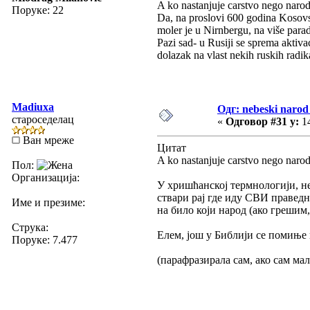
A ko nastanjuje carstvo nego narod
Поруке: 22
Da, na proslovi 600 godina Kosovs
moler je u Nirnbergu, na više para
Pazi sad- u Rusiji se sprema akti
dolazak na vlast nekih ruskih radik
Madiuxa
Одг: nebeski narod 
староседелац
«
Одговор #31 у:
14
Ван мреже
Цитат
A ko nastanjuje carstvo nego narod
Пол:
Организација:
У хришћанској термнологији, н
ствари рај где иду СВИ праведн
Име и презиме:
на било који народ (ако грешим
Струка:
Елем, још у Библији се помиње 
Поруке: 7.477
(парафразирала сам, ако сам мал