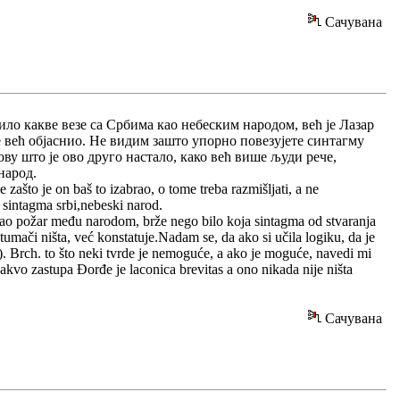
Сачувана
било какве везе са Србима као небеским народом, већ је Лазар
ђе већ објаснио. Не видим зашто упорно повезујете синтагму
ову што је ово друго настало, како већ више људи рече,
народ.
e zašto je on baš to izabrao, o tome treba razmišljati, a ne
 sintagma srbi,nebeski narod.
 kao požar među narodom, brže nego bilo koja sintagma od stvaranja
 tumači ništa, već konstatuje.Nadam se, da ako si učila logiku, da je
ci). Brch. to što neki tvrde je nemoguće, a ako je moguće, navedi mi
vo zastupa Đorđe je laconica brevitas a ono nikada nije ništa
Сачувана