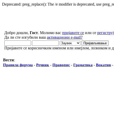
Deprecated: preg_replace(): The /e modifier is deprecated, use preg_
Добро дошли,
Гост
. Молимо вас
пријавите се
или се
региструј
Да ли сте изгубили ваш
активациони e-mail?
Пријавите се корисничким именом или имејлом, лозинком и 
Вести
:
Правила форума
-
Речник
-
Правопис
-
Граматика
-
Вокатив