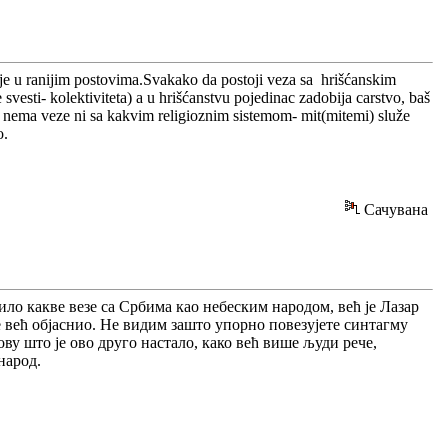
ije u ranijim postovima.Svakako da postoji veza sa hrišćanskim
esti- kolektiviteta) a u hrišćanstvu pojedinac zadobija carstvo, baš
it, nema veze ni sa kakvim religioznim sistemom- mit(mitemi) služe
o.
Сачувана
било какве везе са Србима као небеским народом, већ је Лазар
ђе већ објаснио. Не видим зашто упорно повезујете синтагму
ову што је ово друго настало, како већ више људи рече,
народ.