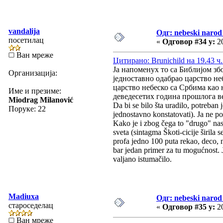
vandalija
Одг: nebeski narod 
посетилац
«
Одговор #34 у:
20
Ван мреже
Цитирано: Brunichild на 19.43 ч.
Ја напоменух то са Библијом збо
Организација:
једноставно одабрао царство не
царство небеско са Србима као н
Име и презиме:
деведесетих година прошлога ве
Miodrag Milanović
Da bi se bilo šta uradilo, potreban 
Поруке: 22
jednostavno konstatovati). Ja ne p
Kako je i zbog čega to "drugo" nas
sveta (sintagma Škoti-cicije širila
profa jedno 100 puta rekao, deco, n
bar jedan primer za tu mogućnost.
valjano istumačilo.
Madiuxa
Одг: nebeski narod 
староседелац
«
Одговор #35 у:
20
Ван мреже