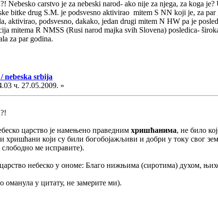
?! Nebesko carstvo je za nebeski narod- ako nije za njega, za koga je? 
ke bitke drug S.M. je podsvesno aktivirao mitem S NN koji je, za par 
da, aktivirao, podsvesno, dakako, jedan drugi mitem N HW pa je posledi
vacija mitema R NMSS (Rusi narod majka svih Slovena) posledica- širok
ala za par godina.
/ nebeska srbija
.03 ч. 27.05.2009. »
?!
ебеско царство је намењено праведним
хришћанима
, не било ко
и хришћани који су били богобојажљиви и добри у току свог зема
, слободно ме исправите).
царство небеско у ономе: Благо нижњима (сиротима) духом, њихо
о оманула у цитату, не замерите ми).