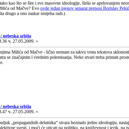
o tako kao što se šire i sve masovne ideologije, širila se apelovanjem n
 Milića od Mačve? Evo
ovde jedan njegov separat prenosi Borislav Peki
išta drugo a ono makar smijeha radi.)
/ nebeska srbija
.36 ч. 27.05.2009. »
enjima Milića od Mačve - lično nemam za takvu vrstu tekstova sklonosti.
matra se značajnim i vrednim polemisanja. Neke stvari treba primati pro
je.
/ nebeska srbija
.47 ч. 27.05.2009. »
buljuk „propagandnih delatnika“ stvara bezmalo jednu ideologiju, nasta
lektivne svesti, i moći će uticati na politiku, na književnost i jezik, na 