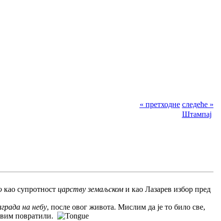
« претходне
следеће »
Штампај
о
као супротност
царству земаљском
и као Лазарев избор пред
аграда на небу
, после овог живота. Мислим да је то било све,
асвим повратили.