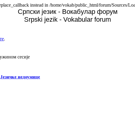
replace_callback instead in /home/vokab/public_html/forum/Sources/Loa
Српски језик - Вокабулар форум
Srpski jezik - Vokabular forum
те
.
дужином сесије
-
Језичке недоумице