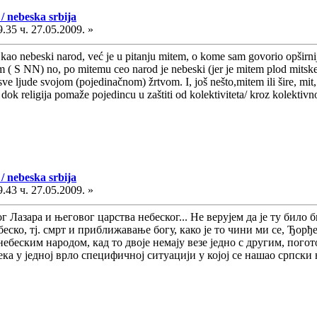
/ nebeska srbija
.35 ч. 27.05.2009. »
 kao nebeski narod, već je u pitanju mitem, o kome sam govorio opširn
 S NN) no, po mitemu ceo narod je nebeski (jer je mitem plod mitske sv
 sve ljude svojom (pojedinačnom) žrtvom. I, još nešto,mitem ili šire, m
) dok religija pomaže pojedincu u zaštiti od kolektiviteta/ kroz kolektivn
/ nebeska srbija
.43 ч. 27.05.2009. »
г Лазара и његовог царства небеског... Не верујем да је ту било 
беско, тј. смрт и приближавање богу, како је то чини ми се, Ђор
ебеским народом, кад то двоје немају везе једно с другим, погот
ка у једној врло специфичној ситуацији у којој се нашао српски 