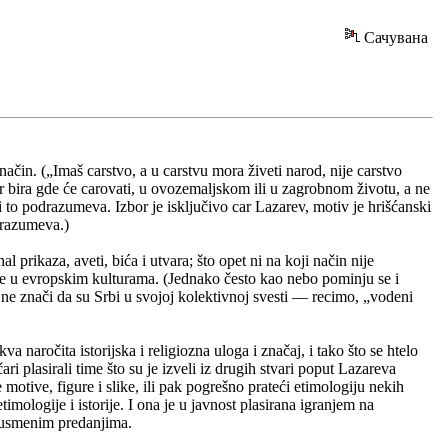
Сачувана
ačin. („Imaš carstvo, a u carstvu mora živeti narod, nije carstvo
 bira gde će carovati, u ovozemaljskom ili u zagrobnom životu, a ne
 to podrazumeva. Izbor je isključivo car Lazarev, motiv je hrišćanski
odrazumeva.)
l prikaza, aveti, bića i utvara; što opet ni na koji način nije
e u evropskim kulturama. (Jednako često kao nebo pominju se i
to ne znači da su Srbi u svojoj kolektivnoj svesti — recimo, „vodeni
 naročita istorijska i religiozna uloga i značaj, i tako što se htelo
ari plasirali time što su je izveli iz drugih stvari poput Lazareva
motive, figure i slike, ili pak pogrešno prateći etimologiju nekih
timologije i istorije. I ona je u javnost plasirana igranjem na
i, usmenim predanjima.