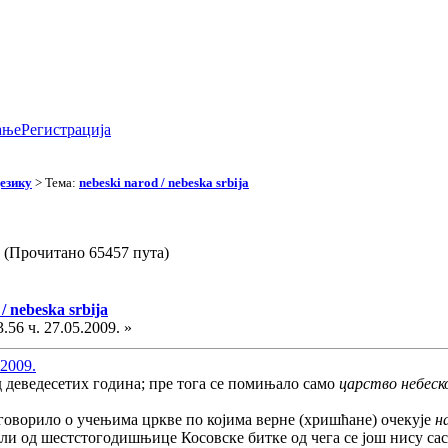
ање
Регистрација
езику
> Тема:
nebeski narod / nebeska srbija
ja (Прочитано 65457 пута)
/ nebeska srbija
.56 ч. 27.05.2009. »
.2009.
 деведесетих година; пре тога се помињало само
царство небеск
 говорило о учењима цркве по којима верне (хришћане) очекује
н
ели од шестстогодишњице Косовске битке од чега се још нису с