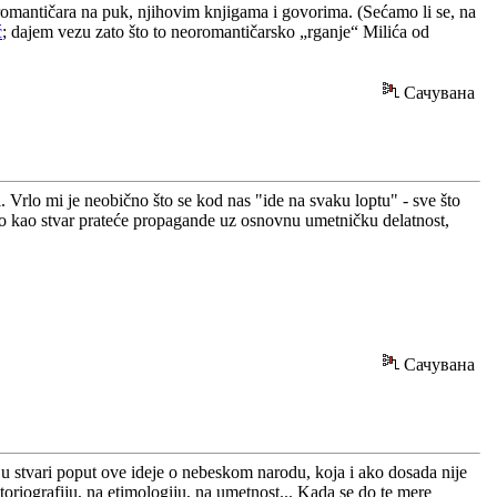
eoromantičara na puk, njihovim knjigama i govorima. (Sećamo li se, na
ć
; dajem vezu zato što to neoromantičarsko „rganje“ Milića od
Сачувана
 Vrlo mi je neobično što se kod nas "ide na svaku loptu" - sve što
sto kao stvar prateće propagande uz osnovnu umetničku delatnost,
Сачувана
ju stvari poput ove ideje o nebeskom narodu, koja i ako dosada nije
istoriografiju, na etimologiju, na umetnost... Kada se do te mere