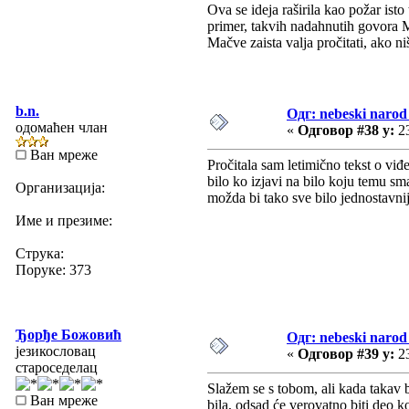
Ova se ideja raširila kao požar ist
primer, takvih nadahnutih govora
Mačve zaista valja pročitati, ako n
b.n.
Одг: nebeski narod 
одомаћен члан
«
Одговор #38 у:
23
Ван мреже
Pročitala sam letimično tekst o viđ
bilo ko izjavi na bilo koju temu s
Организација:
možda bi tako sve bilo jednostavni
Име и презиме:
Струка:
Поруке: 373
Ђорђе Божовић
Одг: nebeski narod 
језикословац
«
Одговор #39 у:
23
староседелац
Slažem se s tobom, ali kada takav 
Ван мреже
bila, odsad će verovatno biti deo ko