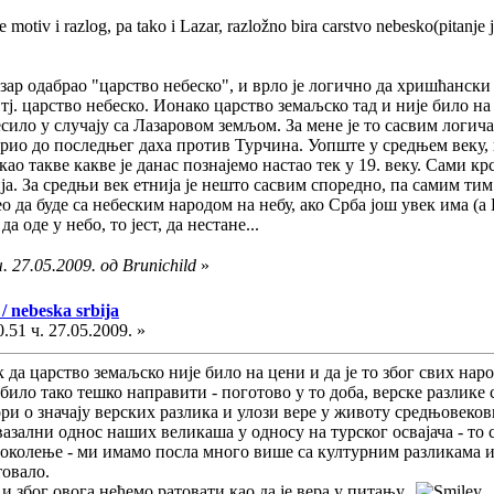
je motiv i razlog, pa tako i Lazar, razložno bira carstvo nebesko(pitanje j
азар одабрао "царство небеско", и врло је логично да хришћански
, тј. царство небеско. Ионако царство земаљско тад и није било 
десило у случају са Лазаровом земљом. За мене је то сасвим логи
ио до последњег даха против Турчина. Уопште у средњем веку, н
 као такве какве је данас познајемо настао тек у 19. веку. Сами 
ија. За средњи век етнија је нешто сасвим споредно, па самим ти
ео да буде са небеским народом на небу, ако Срба још увек има (
а оде у небо, то јест, да нестане...
 27.05.2009. од Brunichild
»
/ nebeska srbija
.51 ч. 27.05.2009. »
 да царство земаљско није било на цени и да је то због свих нар
ило тако тешко направити - поготово у то доба, верске разлике с
ри о значају верских разлика и улози вере у животу средњовеков
вазални однос наших великаша у односу на турског освајача - то
околење - ми имамо посла много више са културним разликама и
товало.
 и због овога нећемо ратовати као да је вера у питању.