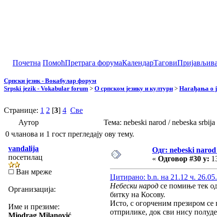
Почетна
Помоћ
Претрага форума
Календар
Тагови
Пријављив
Српски језик - Вокабулар форум
Srpski jezik - Vokabular forum
>
О српском језику и култури
>
Нагађања о ј
Странице:
1
2
[
3
]
4
Све
Аутор
Тема: nebeski narod / nebeska srbi
0 чланова и 1 гост прегледају ову тему.
vandalija
Одг: nebeski narod 
посетилац
«
Одговор #30 у:
13
Ван мреже
Цитирано: b.n. на 21.12 ч. 26.05
Небески народ
се помиње тек од
Организација:
битку на Косову.
Исто, с огорченим презиром се
Име и презиме:
отприлике, док сви нису полуд
Miodrag Milanović