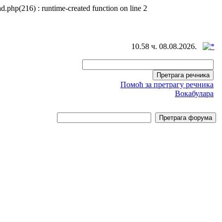
d.php(216) : runtime-created function on line 2
10.58 ч. 08.08.2026.
Помоћ за претрагу речника
Вокабулара