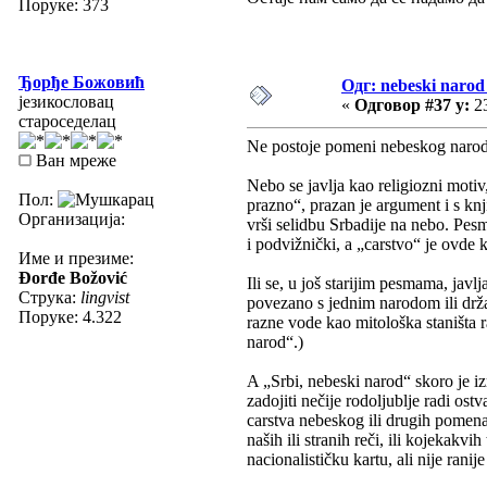
Поруке: 373
Ђорђе Божовић
Одг: nebeski narod 
језикословац
«
Одговор #37 у:
23
староседелац
Ne postoje pomeni nebeskog naroda,
Ван мреже
Nebo se javlja kao religiozni motiv
Пол:
prazno“, prazan je argument i s kn
Организација:
vrši selidbu Srbadije na nebo. Pesm
i podvižnički, a „carstvo“ je ovde 
Име и презиме:
Đorđe Božović
Ili se, u još starijim pesmama, javl
Струка:
lingvist
povezano s jednim narodom ili drž
Поруке: 4.322
razne vode kao mitološka staništa ra
narod“.)
A „Srbi, nebeski narod“ skoro je iz
zadojiti nečije rodoljublje radi ost
carstva nebeskog ili drugih pomena 
naših ili stranih reči, ili kojekakv
nacionalističku kartu, ali nije rani