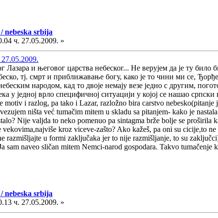
/ nebeska srbija
.04 ч. 27.05.2009. »
 27.05.2009.
г Лазара и његовог царства небеског... Не верујем да је ту било 
беско, тј. смрт и приближавање богу, како је то чини ми се, Ђор
ебеским народом, кад то двоје немају везе једно с другим, погот
ка у једној врло специфичној ситуацији у којој се нашао српски 
je motiv i razlog, pa tako i Lazar, razložno bira carstvo nebesko(pitanje j
ovezujem ništa već tumačim mitem u skladu sa pitanjem- kako je nastala
talo? Nije valjda to neko pomenuo pa sintagma brže bolje se proširila
 se vekovima,najviše kroz viceve-zašto? Ako kažeš, pa oni su cicije,to ne
e razmišljajte u formi zaključaka jer to nije razmišljanje, to su zaključ
 Ja sam naveo sličan mitem Nemci-narod gospodara. Takvo tumačenje kak
/ nebeska srbija
.13 ч. 27.05.2009. »