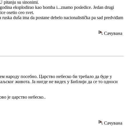
U pitanju su sinonimi.
godina eksplodirao kao bomba i...znamo posledice. Jedan drugi
ce osetio ceo svet.
a ruska duša ima da postane debelo nacionalistička pa sad predviđam
Сачувана
јем народу посебно. Царство небеско би требало да буде у
љског живота. Ја нигде не видех у Библији да се то односи
во је царство небеско..
Сачувана