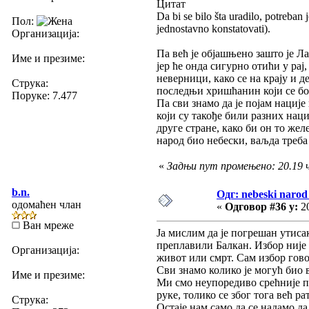
Цитат
Da bi se bilo šta uradilo, potreban 
Пол:
jednostavno konstatovati).
Организација:
Па већ је објашњено зашто је Л
Име и презиме:
јер ће онда сигурно отићи у рај
неверници, како се на крају и 
Струка:
последњи хришћанин који се бор
Поруке: 7.477
Па сви знамо да је појам нације
који су такође били разних нац
друге стране, како би он то жел
народ био небески, ваљда треба д
«
Задњи пут промењено: 20.19 ч.
b.n.
Одг: nebeski narod 
одомаћен члан
«
Одговор #36 у:
20
Ван мреже
Ја мислим да је погрешан утисак
преплавили Балкан. Избор није б
Организација:
живот или смрт. Сам избор гово
Сви знамо колико је могућ био 
Име и презиме:
Ми смо неупоредиво срећније п
руке, толико се због тога већ ра
Струка:
Остаје нам само да се надамо да