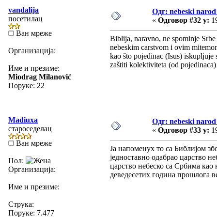
vandalija
Одг: nebeski narod 
посетилац
«
Одговор #32 у:
19
Ван мреже
Biblija, naravno, ne spominje Srbe
nebeskim carstvom i ovim mitemom (
Организација:
kao što pojedinac (Isus) iskupljuje
zaštiti kolektiviteta (od pojedinaca
Име и презиме:
Miodrag Milanović
Поруке: 22
Madiuxa
Одг: nebeski narod 
староседелац
«
Одговор #33 у:
19
Ван мреже
Ја напоменух то са Библијом збо
једноставно одабрао царство не
Пол:
царство небеско са Србима као н
Организација:
деведесетих година прошлога ве
Име и презиме:
Струка:
Поруке: 7.477