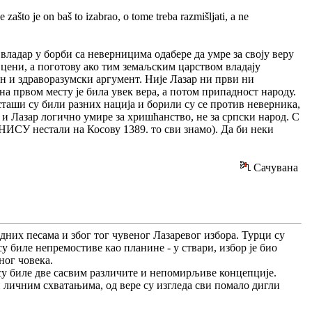
e zašto je on baš to izabrao, o tome treba razmišljati, a ne
 владар у борби са неверницима одабере да умре за своју веру
на цени, а поготову ако тим земаљским царством владају
чан и здраворазумски аргумент. Није Лазар ни први ни
а првом месту је била увек вера, а потом припадност народу.
крсташи су били разних нација и борили су се против неверника,
м и Лазар логично умире за хришћанство, не за српски народ. С
а НИСУ нестали на Косову 1389. то сви знамо). Да би неки
Сачувана
одних песама и због тог чувеног Лазаревог избора. Турци су
у биле непремостиве као планине - у ствари, избор је био
ног човека.
 су биле две сасвим различите и непомирљиве концепције.
 личним схватањима, од вере су изгледа сви помало дигли