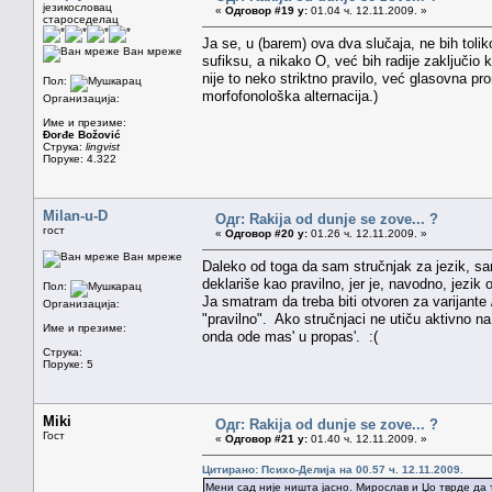
језикословац
«
Одговор #19 у:
01.04 ч. 12.11.2009. »
староседелац
Ja se, u (barem) ova dva slučaja, ne bih toli
Ван мреже
sufiksu, a nikako O, već bih radije zaključio
nije to neko striktno pravilo, već glasovna p
Пол:
morfofonološka alternacija.)
Организација:
Име и презиме:
Đorđe Božović
Струка:
lingvist
Поруке: 4.322
Milan-u-D
Одг: Rakija od dunje se zove... ?
гост
«
Одговор #20 у:
01.26 ч. 12.11.2009. »
Ван мреже
Daleko od toga da sam stručnjak za jezik, s
deklariše kao pravilno, jer je, navodno, jezik o
Пол:
Ja smatram da treba biti otvoren za varijante 
Организација:
"pravilno". Ako stručnjaci ne utiču aktivno na 
Име и презиме:
onda ode mas' u propas'. :(
Струка:
Поруке: 5
Miki
Одг: Rakija od dunje se zove... ?
Гост
«
Одговор #21 у:
01.40 ч. 12.11.2009. »
Цитирано: Психо-Делија на 00.57 ч. 12.11.2009.
Мени сад није ништа јасно. Мирослав и Џо тврде да