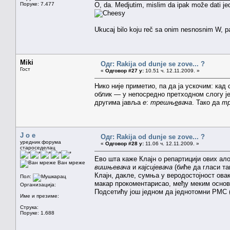
Поруке: 7.477
O, da. Medjutim, mislim da ipak može dati jed
Ukucaj bilo koju reč sa onim nesnosnim W, pa 
Miki
Одг: Rakija od dunje se zove... ?
Гост
«
Одговор #27 у:
10.51 ч. 12.11.2009. »
Нико није приметио, па да ја ускочим: кад
облик — у непосредно претходном слогу ј
другима јавља
е
:
трешњ
е
вача
. Тако да
т
J o e
Одг: Rakija od dunje se zove... ?
уредник форума
«
Одговор #28 у:
11.06 ч. 12.11.2009. »
староседелац
Ево шта каже Клајн о репартицији ових ало
Ван мреже
вишњевача
и
кајсијевача
(биће да гласи та
Клајн, дакле, сумња у веродостојност ова
Пол:
макар прокоментарисао, међу меким основ
Организација:
Подсетићу још једном да једнотомни РМС (
Име и презиме:
Струка:
Поруке: 1.688