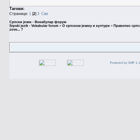
Тагови:
Странице:
1
[
2
]
3
Све
Српски језик - Вокабулар форум
Srpski jezik - Vokabular forum
>
О српском језику и култури
>
Правопис српск
zove... ?
Powered by SMF 1.