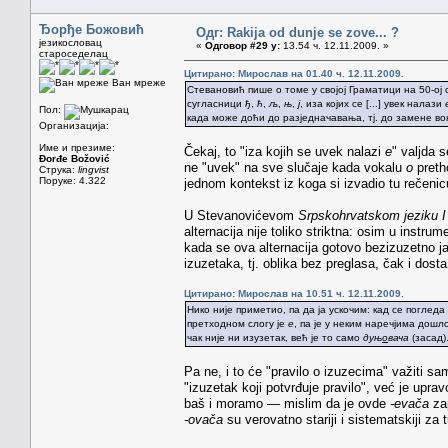
Ђорђе Божовић
Одг: Rakija od dunje se zove... ?
језикословац
«
Одговор #29 у:
13.54 ч. 12.11.2009. »
староседелац
Цитирано: Мирослав на 01.40 ч. 12.11.2009.
Ван мреже
Стевановић пише о томе у својој Граматици на 50-ој с
сугласници
ђ
,
ћ
,
љ
,
њ
,
ј
, иза којих се [...] увек налази
Пол:
када може доћи до разједначавања, тј. до замене в
Организација:
Име и презиме:
Čekaj, to "iza kojih se uvek nalazi
e
" valjda
Đorđe Božović
ne "uvek" na sve slučaje kada vokalu
o
pretho
Струка:
lingvist
Поруке: 4.322
jednom kontekst iz koga si izvadio tu rečeni
U Stevanovićevom
Srpskohrvatskom jeziku I
alternacija nije toliko striktna: osim u instr
kada se ova alternacija gotovo bezizuzetno ja
izuzetaka, tj. oblika bez preglasa, čak i dosta
Цитирано: Мирослав на 10.51 ч. 12.11.2009.
Нико није приметио, па да ја ускочим: кад се погледа
претходном слогу је
е
, па је у неким наречјима дош
чак није ни изузетак, већ је то само
дуњ
о
вача
(засад)
Pa ne, i to će "pravilo o izuzecima" važiti s
"izuzetak koji potvrđuje pravilo", već je upr
baš i moramo — mislim da je ovde
-evača
zap
-ovača
su verovatno stariji i sistematskiji za