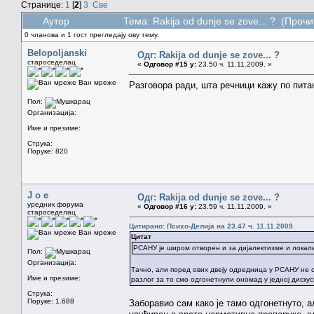
Странице:
1
[
2
]
3
Све
Аутор
Тема: Rakija od dunje se zove... ? (Проч
0 чланова и 1 гост прегледају ову тему.
Belopoljanski
Одг: Rakija od dunje se zove... ?
староседелац
«
Одговор #15 у:
23.50 ч. 11.11.2009. »
Ван мреже
Разговора ради, шта речници кажу по пи
Пол:
Организација:
Име и презиме:
Струка:
Поруке: 820
J o e
Одг: Rakija od dunje se zove... ?
уредник форума
«
Одговор #16 у:
23.59 ч. 11.11.2009. »
староседелац
Цитирано: Психо-Делија на 23.47 ч. 11.11.2009.
Ван мреже
Цитат
РСАНУ је широм отворен и за дијалектизме и локал
Пол:
Организација:
Тачно, али поред ових двеју одредница у РСАНУ не ст
Име и презиме:
разлог за то смо одгонетнули ономад у једној дискуси
Струка:
Поруке: 1.688
Заборавио сам како је тамо одгонетнуто, 