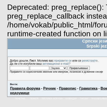
Deprecated: preg_replace(): 
preg_replace_callback instea
/home/vokab/public_html/for
runtime-created function on l
Српски јез
Srpski jez
Добро дошли,
Гост
. Молимо вас
пријавите се
или се
региструјте
.
Да ли сте изгубили ваш
активациони e-mail?
Пријавите се корисничким именом или имејлом, лозинком и дужином сесије
Вести
:
Правила форума
-
Речник
-
Правопис
-
Граматика
-
Вок
недоумице
ПОЧЕТНА
ПОМОЋ
ПРЕТРАГА ФОРУМА
КАЛЕНДАР
ТАГОВИ
ПРИЈАВЉИВА