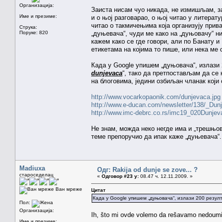
Организација:
Заиста нисам чуо никада, не измишљам, за
Име и презиме:
и о њој разговарао, о њој читао у литерат
читао о такмичењима која организују прива
Струка:
Поруке: 820
„дуњевача“, чуди ме како на „дуњовачу“ н
кажем како се где говори, али по Банату и
етикетама на којима то пише, или нека ме
Када у Google упишем „дуњовача“, излази 
dunjevaca
“, тако да претпостављам да се
на блоговима, једини озбиљан чланак који 
http://www.vocarkopaonik.com/dunjevaca.jpg
http://www.e-ducan.com/newsletter/138/_Dun
http://www.imc-debrc.co.rs/imc19_020Dunje
Не знам, можда неко негде има и „трешњов
теме препоручио да ипак каже „дуњевача“
Madiuxa
Одг: Rakija od dunje se zove... ?
староседелац
«
Одговор #23 у:
08.47 ч. 12.11.2009. »
Ван мреже
Цитат
Када у Google упишем „дуњовача“, излази 200 резул
Пол:
Организација:
Ih, što mi ovde volemo da rešavamo nedoumic
Име и презиме: