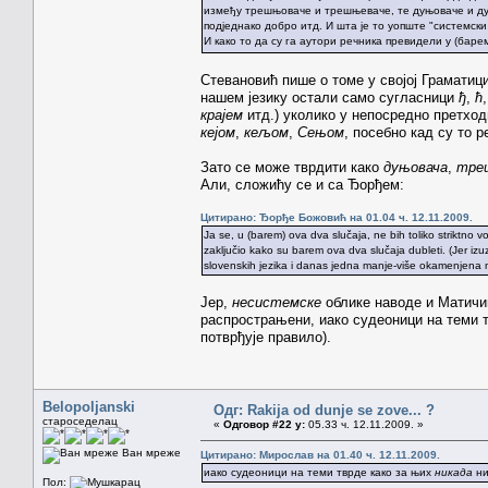
између трешњоваче и трешњеваче, те дуњоваче и дуње
подједнако добро итд. И шта је то уопште "системски
И како то да су га аутори речника превидели у (баре
Стевановић пише о томе у својој Граматици 
нашем језику остали само сугласници
ђ
,
ћ
крајем
итд.) уколико у непосредно претход
кејом
,
кељом
,
Сењом
, посебно кад су то р
Зато се може тврдити како
дуњовача
,
тре
Али, сложићу се и са Ђорђем:
Цитирано: Ђорђе Божовић на 01.04 ч. 12.11.2009.
Ja se, u (barem) ova dva slučaja, ne bih toliko striktno 
zaključio kako su barem ova dva slučaja dubleti. (Jer izuz
slovenskih jezika i danas jedna manje-više okamenjena m
Јер,
несистемске
облике наводе и Матичи
распрострањени, иако судеоници на теми 
потврђује правило).
Belopoljanski
Одг: Rakija od dunje se zove... ?
староседелац
«
Одговор #22 у:
05.33 ч. 12.11.2009. »
Ван мреже
Цитирано: Мирослав на 01.40 ч. 12.11.2009.
иако судеоници на теми тврде како за њих
никада
ни
Пол: