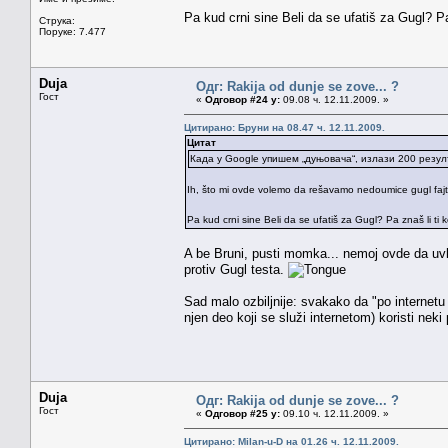
Pa kud crni sine Beli da se ufatiš za Gugl? Pa
Струка:
Поруке: 7.477
Duja
Одг: Rakija od dunje se zove... ?
Гост
«
Одговор #24 у:
09.08 ч. 12.11.2009. »
Цитирано: Бруни на 08.47 ч. 12.11.2009.
Цитат
Када у Google упишем „дуњовача“, излази 200 резул
Ih, što mi ovde volemo da rešavamo nedoumice gugl fajt
Pa kud crni sine Beli da se ufatiš za Gugl? Pa znaš li ti 
A be Bruni, pusti momka... nemoj ovde da uvlači
protiv Gugl testa.
Sad malo ozbiljnije: svakako da "po internetu
njen deo koji se služi internetom) koristi nek
Duja
Одг: Rakija od dunje se zove... ?
Гост
«
Одговор #25 у:
09.10 ч. 12.11.2009. »
Цитирано: Milan-u-D на 01.26 ч. 12.11.2009.