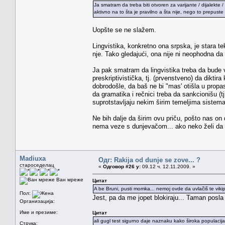
Ja smatram da treba biti otvoren za varijante / dijalekte 
aktivno na to šta je pravilno a šta nije, nego to prepust
Uopšte se ne slažem.
Lingvistika, konkretno ona srpska, je stara t
nje. Tako gledajući, ona nije ni neophodna da
Ja pak smatram da lingvistika treba da bude vi
preskriptivistička, tj. (prvenstveno) da diktir
dobrodošle, da baš ne bi "mas' otišla u propa
da gramatika i rečnici treba da sankcionišu (
suprotstavljaju nekim širim temeljima sistem
Ne bih dalje da širim ovu priču, pošto nas on d
nema veze s dunjevačom... ako neko želi da 
Madiuxa
Одг: Rakija od dunje se zove... ?
староседелац
«
Одговор #26 у:
09.12 ч. 12.11.2009. »
Ван мреже
Цитат
A be Bruni, pusti momka... nemoj ovde da uvlačiš te vikiped
Пол:
Jest, pa da me jopet blokiraju... Taman posla
Организација:
Име и презиме:
Цитат
ali gugl test sigurno daje naznaku kako široka populacija
Струка: