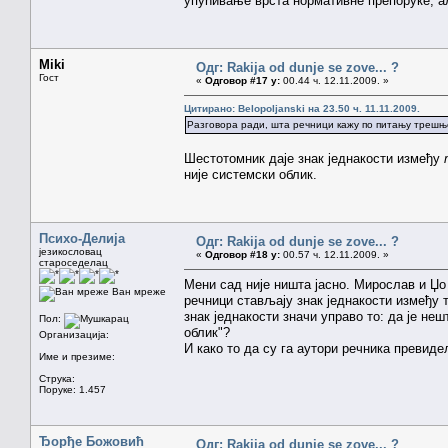
упућивање врста нормативне препоруке, ал
Miki
Одг: Rakija od dunje se zove... ?
Гост
«
Одговор #17 у:
00.44 ч. 12.11.2009. »
Цитирано: Belopoljanski на 23.50 ч. 11.11.2009.
Разговора ради, шта речници кажу по питању треш
Шестотомник даје знак једнакости између
није системски облик.
Психо-Делија
Одг: Rakija od dunje se zove... ?
језикословац
«
Одговор #18 у:
00.57 ч. 12.11.2009. »
староседелац
Мени сад није ништа јасно. Мирослав и Џ
Ван мреже
речници стављају знак једнакости између
знак једнакости значи управо то: да је не
Пол:
облик"?
Организација:
И како то да су га аутори речника превиде
Име и презиме:
Струка:
Поруке: 1.457
Ђорђе Божовић
Одг: Rakija od dunje se zove... ?