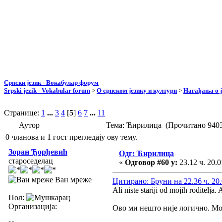
Српски језик - Вокабулар форум
Srpski jezik - Vokabular forum
>
О српском језику и култури
>
Нагађања о ј
Странице:
1
...
3
4
[
5
]
6
7
...
11
Аутор
Тема: Ћирилица (Прочитано 9403
0 чланова и 1 гост прегледају ову тему.
Зоран Ђорђевић
Одг: Ћирилица
староседелац
«
Одговор #60 у:
23.12 ч. 20.0
Ван мреже
Цитирано: Бруни на 22.36 ч. 20.
Ali niste stariji od mojih roditelja.
A
Пол:
Организација:
Ово ми нешто није логично. Мо