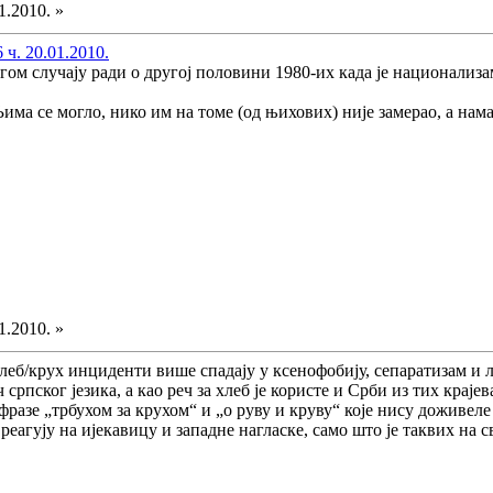
1.2010. »
 ч. 20.01.2010.
угом случају ради о другој половини 1980-их када је национализа
а се могло, нико им на томе (од њихових) није замерао, а нама н
1.2010. »
леб/крух инциденти више спадају у ксенофобију, сепаратизам и 
ч српског језика, а као реч за хлеб је користе и Срби из тих краје
фразе „трбухом за крухом“ и „о руву и круву“ које нису доживеле 
еагују на ијекавицу и западне нагласке, само што је таквих на с