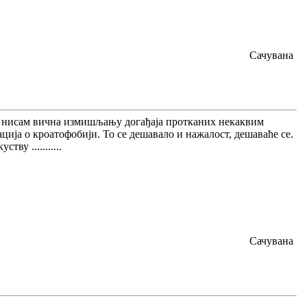
Сачувана
о нисам вична измишљању догађаја протканих некаквим
ија о кроатофобији. То се дешавало и нажалост, дешаваће се.
ву ...........
Сачувана