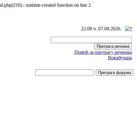
d.php(216) : runtime-created function on line 2
22.08 ч. 07.08.2026.
Помоћ за претрагу речника
Вокабулара