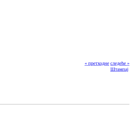
« претходне
следеће »
Штампај