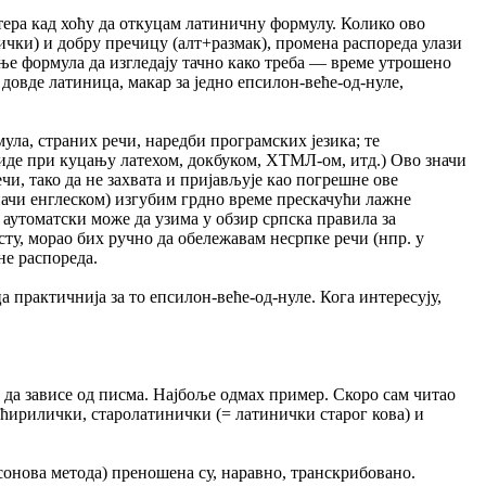
тера кад хоћу да откуцам латиничну формулу. Колико ово
лички) и добру пречицу (алт+размак), промена распореда улази
ње формула да изгледају тачно како треба — време утрошено
 довде латиница, макар за једно епсилон-веће-од-нуле,
мула, страних речи, наредби програмских језика; те
виде при куцању латехом, докбуком, ХТМЛ-ом, итд.) Ово значи
чи, тако да не захвата и пријављује као погрешне ове
начи енглеском) изгубим грдно време прескачући лажне
е аутоматски може да узима у обзир српска правила за
сту, морао бих ручно да обележавам несрпке речи (нпр. у
не распореда.
а практичнија за то епсилон-веће-од-нуле. Кога интересују,
 да зависе од писма. Најбоље одмах пример. Скоро сам читао
 ћирилички, старолатинички (= латинички старог кова) и
онова метода) преношена су, наравно, транскрибовано.