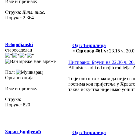
Име и презиме:
Струка:
Дипл. инж.
Поруке: 2.364
Belopoljanski
Одг: Ћирилица
староседелац
«
Одговор #61 у:
23.15 ч. 20.0
Ван мреже
Цитирано: Бруни на 22.36 ч. 20.
Ali niste stariji od mojih roditelja. 
Пол:
Организација:
То је оно што кажем да није сва
гостима код пријатеља у Хрватс
Име и презиме:
таква искуства није имао уопшт
Струка:
Поруке: 820
Зоран Ђорђевић
Одг: Ћирилица