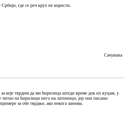
 Србији, где се реч крух не користи.
Сачувана
и за које тврдим да ми ћирилица штеди време док их куцам, у
је читао на ћирилици него на латиници, јер они писани
примере за обе тврдње, ако некога занима.