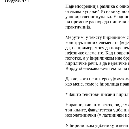
Поруке: 474
Најнепосреднија разлика о одн
отежава куцање? Уз навику, доб
у оквир слепог куцања. У одно
на промене распореда ништавно ј
практичнија.
Међутим, у тексту ћирилицом срп
конструктивних елемената (кој
да, на пример, могу да покрене
нејезичке елементе. Кад покрен
поготке, а у ћириличком иде брз
ћириличке речи, а да нејезичке
Ворду обележавањем текста па и
Дакле, кога не интересују аутом
као мене, томе је ћирилица пра
* Зашто текстови писани ћири
Наравно, као што рекох, овде м
три књиге, факултетска уџбеник
новолатинички (= латинички но
У ћириличком уџбенику, имена 