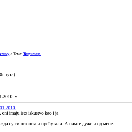
езику
> Тема:
Ћирилица
6 пута)
1.2010. »
01.2010.
 oni imaju isto iskustvo kao i ja.
жда су ти штошта и прећутали. А памте дуже и од мене.