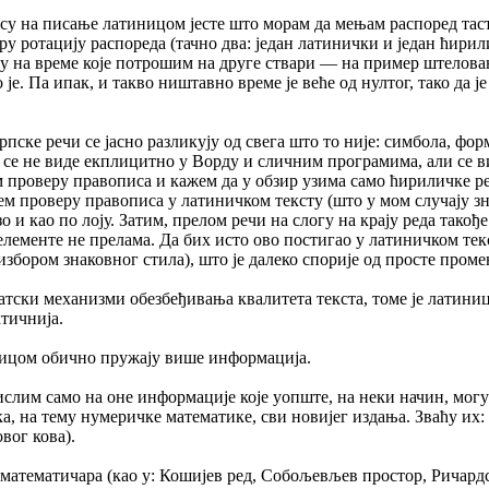
осу на писање латиницом јесте што морам да мењам распоред тас
ру ротацију распореда (тачно два: један латинички и један ћири
су на време које потрошим на друге ствари — на пример штелова
е. Па ипак, и такво ништавно време је веће од нултог, тако да је
ске речи се јасно разликују од свега што то није: симбола, фор
е се не виде екплицитно у Ворду и сличним програмима, али се 
м проверу правописа и кажем да у обзир узима само ћириличке ре
ем проверу правописа у латиничком тексту (што у мом случају з
о и као по лоју. Затим, прелом речи на слогу на крају реда такођ
 елементе не прелама. Да бих исто ово постигао у латиничком тек
збором знаковног стила), што је далеко спорије од просте проме
атски механизми обезбеђивања квалитета текста, томе је латиниц
ктичнија.
лицом обично пружају више информација.
ислим само на оне информације које уопште, на неки начин, могу
а, на тему нумеричке математике, сви новијег издања. Зваћу их:
вог кова).
математичара (као у: Кошијев ред, Собољевљев простор, Ричардс