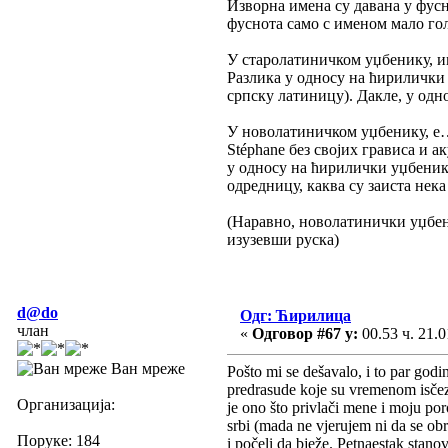
Изворна имена су давана у фус
фуснота само с именом мало гол
У старолатиничком уџбенику, и
Разлика у односу на ћирилички 
српску латиницу). Дакле, у одн
У новолатиничком уџбенику, е…
Stéphane без својих грависа и а
у односу на ћирилички уџбеник
одредницу, каква су заиста нек
(Наравно, новолатинички уџбен
изузевши руска)
d@do
Одг: Ћирилица
члан
«
Одговор #67 у:
00.53 ч. 21.0
Ван мреже
Pošto mi se dešavalo, i to par god
predrasude koje su vremenom isčez
Организација:
je ono što privlači mene i moju po
srbi (mada ne vjerujem ni da se obra
Поруке: 184
i počeli da bježe. Petnaestak stano