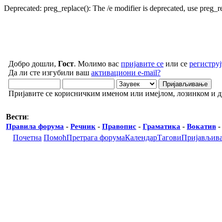
Deprecated: preg_replace(): The /e modifier is deprecated, use preg_
Добро дошли,
Гост
. Молимо вас
пријавите се
или се
региструј
Да ли сте изгубили ваш
активациони e-mail?
Пријавите се корисничким именом или имејлом, лозинком и 
Вести
:
Правила форума
-
Речник
-
Правопис
-
Граматика
-
Вокатив
Почетна
Помоћ
Претрага форума
Календар
Тагови
Пријављив