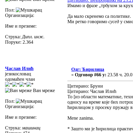
Цитирано: Belopoljanski на 23.21
Имамо и фразе „трбухом за крухо
Пол:
Организација:
Да мало скренемо са политике.
Ми ретко говоримо
сусед
у сми
Име и презиме:
Струка:
Дипл. инж.
Поруке: 2.364
Часлав Илић
Одг: Ћирилица
језикословац
«
Одговор #66 у:
23.58 ч. 20.0
одомаћен члан
Цитирано: Бруни
Ван мреже
Цитирано: Часлав Илић
То [из области математике, тех
Пол:
односу на време које бих потро
Организација:
ћирилицом у просеку пружају ви
Име и презиме:
Mene zanima.
Струка:
машинац
* Зашто ми је ћирилица практи