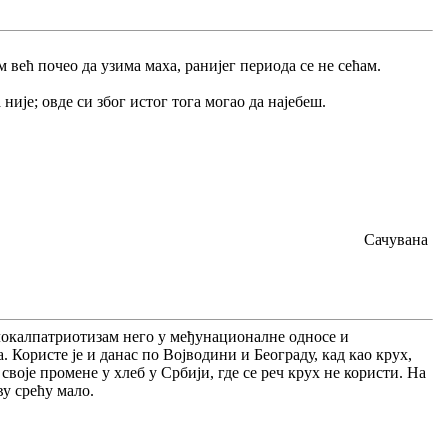
м већ почео да узима маха, ранијег периода се не сећам.
ије; овде си због истог тога могао да најебеш.
Сачувана
локалпатриотизам него у међунационалне односе и
ва. Користе је и данас по Војводини и Београду, кад као крух,
своје промене у хлеб у Србији, где се реч крух не користи. На
ву срећу мало.