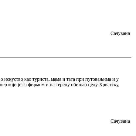
Сачувана
кво искуство као туриста, мама и тата при путовањима и у
ер који је са фирмом и на терену обишао целу Хрватску,
Сачувана