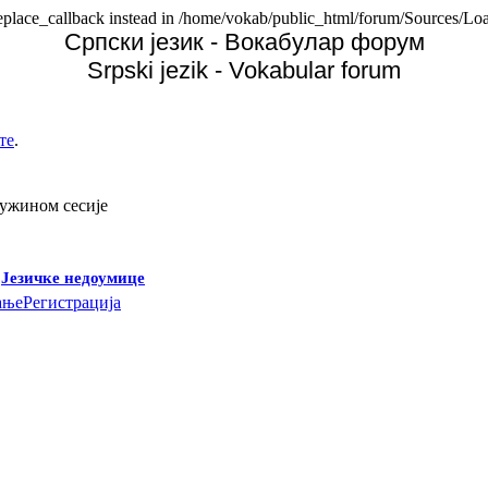
replace_callback instead in /home/vokab/public_html/forum/Sources/Loa
Српски језик - Вокабулар форум
Srpski jezik - Vokabular forum
те
.
дужином сесије
-
Језичке недоумице
ање
Регистрација