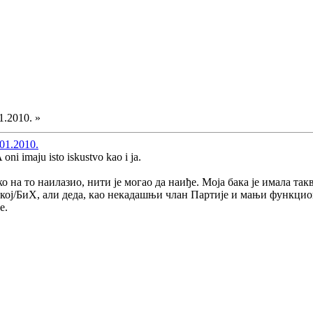
1.2010. »
01.2010.
A oni imaju isto iskustvo kao i ja.
ко на то наилазио, нити је могао да наиђе. Моја бака је имала та
кој/БиХ, али деда, као некадашњи члан Партије и мањи функцион
е.