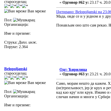
староседелац
«
Одговор #62 у:
23.17 ч. 20.0
Ван мреже
Цитирано: Belopoljanski на 23.06
Мада, овде се и у једном и у др
Пол:
Организација:
Понављам оно што сам рекао. Њим
Име и презиме:
Струка:
Дипл. инж.
Поруке: 2.364
Belopoljanski
Одг: Ћирилица
староседелац
«
Одговор #63 у:
23.21 ч. 20.0
Ван мреже
Само, морам нешто да кажем. Х
(не)трпељивост, јер је крух и ре
Пол:
кад као кру' или крув. Имамо и 
Организација:
сличан начин и многи у Србији р
Име и презиме: