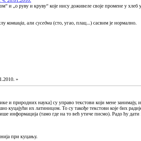
 ч. 20.01.2010.
м“ и „о руву и круву“ које нису доживеле своје промене у хлеб у
слу
комшија
, али
суседни
(сто, угао, плац...) сасвим је нормално.
1.2010. »
нике и природних наука] су управо текстови који мене занимају, 
шио куцајући их латиницом. То су такође текстови које бих ради
ше информација (тамо где на то већ утиче писмо). Радо ћу дати 
чнија при куцању.