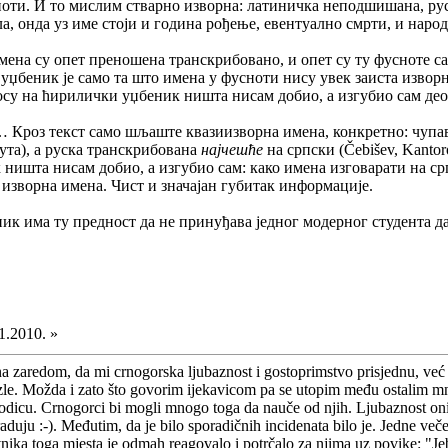
ноти. И то мислим стварно изворна: латиничка неподшишана, рус
а, онда уз име стоји и година рођење, евентуално смрти, и народ
мена су опет преношена транскрибовано, и опет су ту фусноте 
уџбеник је само та што имена у фусноти нису увек заиста изворн
осу на ћирилички уџбеник ништа нисам добио, а изгубио сам де
 Кроз текст само шљаште квазиизворна имена, конкретно: чупав
кута), а руска транскрибована
најчешће
на српски (Čebišev, Kantor
 ништа нисам добио, а изгубио сам: како имена изговарати на с
а изворна имена. Чист и значајан губитак информације.
ик има ту предност да не принуђава једног модерног студента д
1.2010. »
ina zaredom, da mi crnogorska ljubaznost i gostoprimstvo prisjednu, ve
le. Možda i zato što govorim ijekavicom pa se utopim među ostalim mno
rodicu. Crnogorci bi mogli mnogo toga da nauče od njih. Ljubaznost on
duju :-). Međutim, da je bilo sporadičnih incidenata bilo je. Jedne večer
vnika toga mjesta je odmah reagovalo i potrčalo za njima uz povike: "Jebe