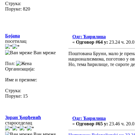
Струка:
Поруке: 820
Бојана
Одг: Ћирилица
посетилац
«
Одговор #64 у:
23.24 ч. 20.0
Ван мреже
Поштована Бруни, мало је прен
национализмима, поготово у ови
Пол:
Но, тема ћирилице, те сироте дев
Организација:
Име и презиме:
Струка:
Поруке: 15
Зоран Ђорђевић
Одг: Ћирилица
староседелац
«
Одговор #65 у:
23.46 ч. 20.0
Ван мреже