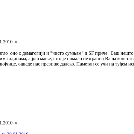
1.2010. »
агло оно о демагогији и "чисто сумњам" и SF приче. Баш нешт
м годинама, а још мање, што је помало незграпна Ваша констатац
ојчице, одведе нас превише далеко. Паметан се учи на туђем искуст
1.2010. »