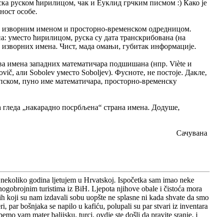
ка руском ћирилицом, чак и Еуклид грчким писмом :) Како је
ност особе.
са изворним именом и просторно-временском одредницом.
а: уместо ћирилицом, руска су дата транскрибована (на
о изворних имена. Чист, мада омањи, губитак информације.
а имена западних математичара подшишана (нпр. Viète и
ovič, али Sobolev уместо Soboljev). Фусноте, не постоје. Дакле,
рпском, пуно име математичара, просторно-временску
а гледа „накарадно посрбљена“ страна имена. Додуше,
Сачувана
ć nekoliko godina ljetujem u Hrvatskoj. Ispočetka sam imao neke
gobrojnim turistima iz BiH. Ljepota njihove obale i čistoća mora
ih koji su nam izdavali sobu uopšte ne splasne ni kada shvate da smo
i, par bošnjaka se napilo u kafiću, polupali su par stvari iz inventara
mo vam mater balijsku, turci, ovdje ste došli da pravite sranje, i