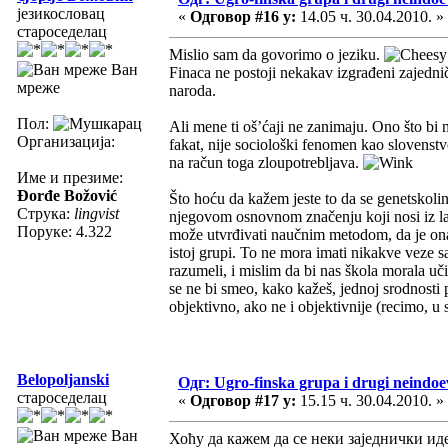
језикословац
«
Одговор #16 у:
14.05 ч. 30.04.2010. »
староседелац
Mislio sam da govorimo o jeziku.
Ван
Finaca ne postoji nekakav izgrađeni zajednič
мреже
naroda.
Пол:
Ali mene ti oš’ćaji ne zanimaju. Ono što bi m
Организација:
fakat, nije sociološki fenomen kao slovenstvo
na račun toga zloupotrebljava.
Име и презиме:
Đorđe Božović
Što hoću da kažem jeste to da se genetskolin
Струка:
lingvist
njegovom osnovnom značenju koji nosi iz lat
Поруке: 4.322
može utvrđivati naučnim metodom, da je ona 
istoj grupi. To ne mora imati nikakve veze sa
razumeli, i mislim da bi nas škola morala u
se ne bi smeo, kako kažeš, jednoj srodnosti 
objektivno, ako ne i objektivnije (recimo, 
Belopoljanski
Одг: Ugro-finska grupa i drugi neindoev
староседелац
«
Одговор #17 у:
15.15 ч. 30.04.2010. »
Ван
Хоћу да кажем да се неки заједнички иде