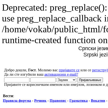
Deprecated: preg_replace():
use preg_replace_callback i
/home/vokab/public_html/f
runtime-created function on
Српски јези
Srpski jez
Добро дошли,
Гост
. Молимо вас
пријавите се
или се
региструј
Да ли сте изгубили ваш
активациони e-mail?
Пријавите се корисничким именом или имејлом, лозинком и 
Вести
:
Правила форума
-
Речник
-
Правопис
-
Граматика
-
Вокатив