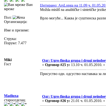
Ван
Цитирано: ArsLonga на 11.09 ч. 01.05.20
мреже
Možda misliš na analitičke i sintetičke jezike.
Пол:
Врло могуће... Каква је суштинска разли
Организација:
Име и презиме:
Струка:
Поруке: 7.477
Miki
Одг: Ugro-finska grupa i drugi neindoev
Гост
«
Одговор #25 у:
13.10 ч. 01.05.2010. »
Присуство одн. одсуство наставака за ли
Madiuxa
Одг: Ugro-finska grupa i drugi neindoev
староседелац
«
Одговор #26 у:
21.01 ч. 01.05.2010. »