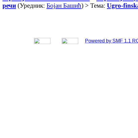
речи
(Уредник:
Бојан Башић
) > Тема:
Ugro-finska
Powered by SMF 1.1 R