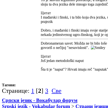
sloju ta dva jezika dele mnogo toga zajedni
Цитат
I mađarski i finski, i ta bilo koja dva jezik
prajezik
Dobro, i mađarski i finski imaju svoje starije
nekada jedinstvenog ugro-finskog, koji je ope
Dobronameran savet: Možda ne bi bilo loše d
govoriš o nečijoj "nesuvislosti".
Цитат
Još jedan metodološki naput
Šta ti je "naput"? Hrvati imaju reč "naputak
Тагови:
Странице:
1
[
2
]
3
Све
Српски језик - Вокабулар форум
Srpski jezik - Vokabular forum
>
Страни језици