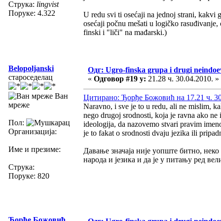
Струка:
lingvist
Поруке: 4.322
U redu svi ti osećaji na jednoj strani, kakvi 
osećaji počnu mešati u logičko rasuđivanje,
finski i "liči" na mađarski.)
Belopoljanski
Одг: Ugro-finska grupa i drugi neindoev
староседелац
«
Одговор #19 у:
21.28 ч. 30.04.2010. »
Ван
Цитирано: Ђорђе Божовић на 17.21 ч. 30
мреже
Naravno, i sve je to u redu, ali ne mislim, k
nego drugoj srodnosti, koja je ravna ako ne i 
Пол:
ideologija, da nazovemo stvari pravim imeno
Организација:
je to fakat o srodnosti dvaju jezika ili pripa
Име и презиме:
Давање значаја није уопште битно, неко 
народа и језика и да је у питању ред в
Струка:
Поруке: 820
Ђорђе Божовић