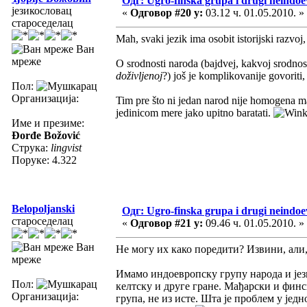
Одг: Ugro-finska grupa i drugi neindoev
језикословац
«
Одговор #20 у:
03.12 ч. 01.05.2010. »
староседелац
Mah, svaki jezik ima osobit istorijski razvoj
Ван
мреже
O srodnosti naroda (bajdvej, kakvoj srodnosti
doživljenoj
?) još je komplikovanije govoriti, i
Пол:
Организација:
Tim pre što ni jedan narod nije homogena m
jedinicom mere jako upitno baratati.
Име и презиме:
Đorđe Božović
Струка:
lingvist
Поруке: 4.322
Belopoljanski
Одг: Ugro-finska grupa i drugi neindoev
староседелац
«
Одговор #21 у:
09.46 ч. 01.05.2010. »
Ван
Не могу их како поредити? Извини, али
мреже
Имамо индоевропску групу народа и јези
Пол:
келтску и друге гране. Мађарски и финс
Организација:
група, не из исте. Шта је проблем у једн