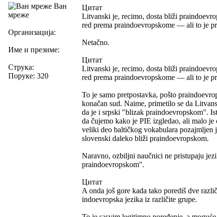
Ван
Цитат
мреже
Litvanski je, recimo, dosta bliži praindoevro
red prema praindoevropskome — ali to je pr
Организација:
Netačno.
Име и презиме:
Цитат
Струка:
Litvanski je, recimo, dosta bliži praindoevro
Поруке: 320
red prema praindoevropskome — ali to je pr
To je samo pretpostavka, pošto praindoevropsk
konačan sud. Naime, primetilo se da Litvans
da je i srpski "blizak praindoevropskom". Ist
da čujemo kako je PIE izgledao, ali malo je 
veliki deo baltičkog vokabulara pozajmljen j
slovenski daleko bliži praindoevropskom.
Naravno, ozbiljni naučnici ne pristupaju jezi
praindoevropskom".
Цитат
A onda još gore kada tako porediš dve različ
indoevropska jezika iz različite grupe.
To je sasvim legitimno poređenje, a moguće j