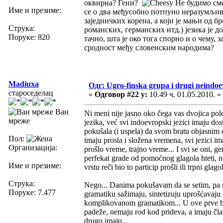
оквирна? Гени?
Не будимо сме
Име и презиме:
се о два међусобно потпуно неразумљива
заједничких корена, а који је мањи од б
Струка:
романских, германских итд.) језика је 
Поруке: 820
тачно, шта је око тога спорно и о чему,
сродност међу словенским народима?
Madiuxa
Одг: Ugro-finska grupa i drugi neindoev
староседелац
«
Одговор #22 у:
10.49 ч. 01.05.2010. »
Ван
Ni meni nije jasno oko čega vas dvojica pol
мреже
jezika, već svi indoevropski jezici imaju do
pokušala (i uspela) da svom bratu objasnim
Пол:
imaju prosta i složena vremena, svi jezici im
Организација:
prošlo vreme, trajno vreme... I svi se oni, g
perfekat grade od pomoćnog glagola hteti, n
Име и презиме:
vrstu reči bio to particip prošli ili trpni glago
Струка:
Nego... Danima pokušavam da se setim, pa 
Поруке: 7.477
gramatiku sažimaju, sintetizuju uprošćavaju (k
komplikovanom gramatikom... U ove prve bi
padeže, nemaju rod kod prideva, a imaju član
drugo imaju...