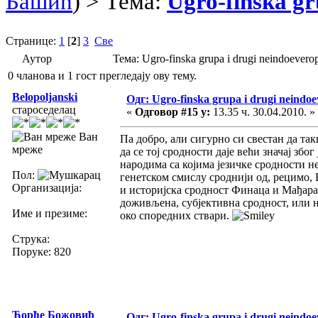
Башић
) > Тема:
Ugro-finska gr
Странице:
1
[
2
]
3
Све
Аутор
Тема: Ugro-finska grupa i drugi neindoever
0 чланова и 1 гост прегледају ову тему.
Belopoljanski
Одг: Ugro-finska grupa i drugi neindoev
староседелац
«
Одговор #15 у:
13.35 ч. 30.04.2010. »
Ван
Па добро, али сигурно си свестан да та
мреже
да се тој сродности даје већи значај зб
народима са којима језичке сродности н
Пол:
генетском смислу сроднији од, рецимо,
Организација:
и историјска сродност Финаца и Мађара
доживљена, субјективна сродност, или 
Име и презиме:
око споредних ствари.
Струка:
Поруке: 820
Ђорђе Божовић
Одг: Ugro-finska grupa i drugi neindoev