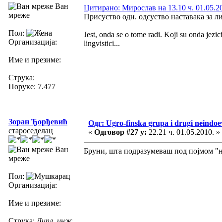
Ван
Цитирано: Мирослав на 13.10 ч. 01.05.2
мреже
Присуство одн. одсуство наставака за ли
Пол:
Jest, onda se o tome radi. Koji su onda jezic
Организација:
lingvistici...
Име и презиме:
Струка:
Поруке: 7.477
Зоран Ђорђевић
Одг: Ugro-finska grupa i drugi neindoev
староседелац
«
Одговор #27 у:
22.21 ч. 01.05.2010. »
Ван
Бруни, шта подразумеваш под појмом "
мреже
Пол:
Организација:
Име и презиме:
Струка:
Дипл. инж.