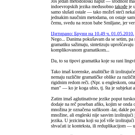
Još jedan metodološki naput — srodnost mađ
indoevropskih jezika međusobno
takođe
je 
samo slušati ostale — tako možeš steći nekak
jednakim naučnim metodama, on ostaje samo ut
čemu, svedu na rezon babe Smiljane, jer ver
Цитирано: Бруни на 10.49 ч. 01.05.2010.
Nego... Danima pokušavam da se setim, pa 
gramatiku sažimaju, sintetizuju uprošćavaju (k
komplikovanom gramatikom...
Da, to su tipovi gramatika koje su rani lingv
Tako imaš korenske, analitičke ili izolirajuć
nemaju različite gramatičke oblike za različi
rigidnim redom reči. (Npr. u engleskom, on
man" — ko je koga ubio, tj. šta je subjekat a
Zatim imaš aglutinativne jezike poput tursko
dodaje na reč poseban afiks, kojim se onda
množina je označena sufiksom -lar, dakle p
množine, ali engleski nije sasvim izolirajuć
jezika. U jezicima koji su još više izoliraj
shvaćati iz konteksta, ili reduplikacijom — 