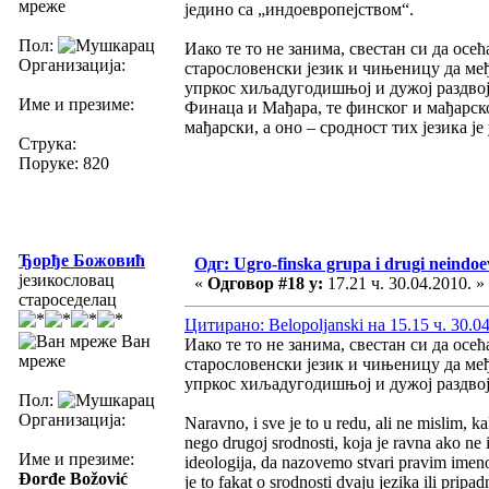
мреже
једино са „индоевропејством“.
Пол:
Иако те то не занима, свестан си да осећа
Организација:
старословенски језик и чињеницу да ме
упркос хиљадугодишњој и дужој раздвој
Име и презиме:
Финаца и Мађара, те финског и мађарског
мађарски, а оно – сродност тих језика ј
Струка:
Поруке: 820
Ђорђе Божовић
Одг: Ugro-finska grupa i drugi neindoev
језикословац
«
Одговор #18 у:
17.21 ч. 30.04.2010. »
староседелац
Цитирано: Belopoljanski на 15.15 ч. 30.0
Ван
Иако те то не занима, свестан си да осећа
мреже
старословенски језик и чињеницу да ме
упркос хиљадугодишњој и дужој раздвој
Пол:
Организација:
Naravno, i sve je to u redu, ali ne mislim, k
nego drugoj srodnosti, koja je ravna ako ne i 
Име и презиме:
ideologija, da nazovemo stvari pravim imeno
Đorđe Božović
je to fakat o srodnosti dvaju jezika ili pripa