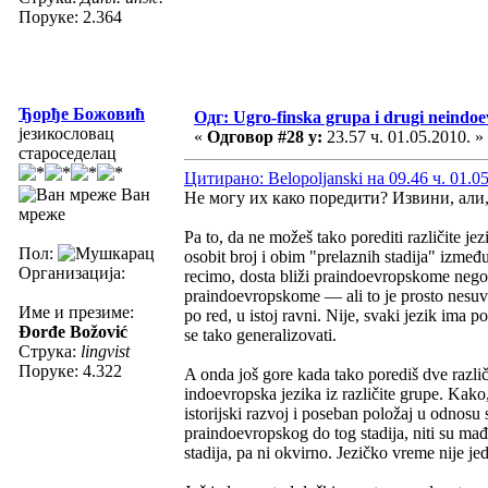
Поруке: 2.364
Ђорђе Божовић
Одг: Ugro-finska grupa i drugi neindoev
језикословац
«
Одговор #28 у:
23.57 ч. 01.05.2010. »
староседелац
Цитирано: Belopoljanski на 09.46 ч. 01.0
Ван
Не могу их како поредити? Извини, али
мреже
Pa to, da ne možeš tako porediti različite jez
Пол:
osobit broj i obim "prelaznih stadija" izmeđ
Организација:
recimo, dosta bliži praindoevropskome nego, n
praindoevropskome — ali to je prosto nesuvislo
Име и презиме:
po red, u istoj ravni. Nije, svaki jezik ima 
Đorđe Božović
se tako generalizovati.
Струка:
lingvist
Поруке: 4.322
A onda još gore kada tako porediš dve različ
indoevropska jezika iz različite grupe. Kako,
istorijski razvoj i poseban položaj u odnosu 
praindoevropskog do tog stadija, niti su mađa
stadija, pa ni okvirno. Jezičko vreme nije 