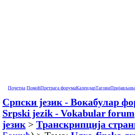
Почетна
Помоћ
Претрага форума
Календар
Тагови
Пријављив
Српски језик - Вокабулар ф
Srpski jezik - Vokabular forum
језик
>
Транскрипција стран