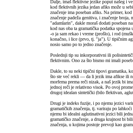
Dalje, imaš flektivne jezike poput našeg i ve
kod flektivnih jezika jedan afiks može u seb
značenje ima poseban afiks. Na primer, kod
značenje padeža genitiva, i značenje broja
"adamlarin", dakle moraš dodati poseban nas
kod nas oba ta gramatička podatka spojena u
-o ja sam rekao i vreme (prošlo), i rod (mušk
konačno, i lice (prvo, tj. "ja"). U tipičnim 
nosio samo po to jedno značenje.
Poslednji tip su inkorporativni ili polisintet
flektivnim. Ono za što bismo mi imali posebnu
Dakle, to su neki tipični tipovi gramatika, ko
što ste već rekli — da li jezik ima afikse ili 
morfema prema reči nizak, a naš jezik bi ima
jednoj reči je relativno visok. Po ovoj promen
drugoj idealan sintetički (bilo flektivan, agl
Drugi je indeks fuzije, i po njemu jezici vari
gramatičkih značenja, tj. variraju po lahkoć
njemu bi idealni aglutinativni jezici bili je
gramatičko značenje, a druga krajnost bi bili a
značenja, u kojima postoje prevoji kao grama