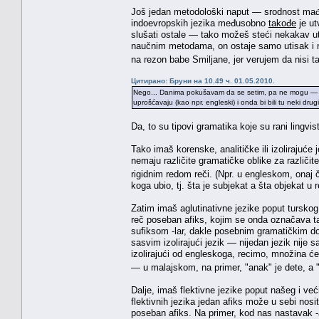
Još jedan metodološki naput — srodnost mađa
indoevropskih jezika međusobno
takođe
je ut
slušati ostale — tako možeš steći nekakav ut
naučnim metodama, on ostaje samo utisak i niš
na rezon babe Smiljane, jer verujem da nisi t
Цитирано: Бруни на 10.49 ч. 01.05.2010.
Nego... Danima pokušavam da se setim, pa ne mogu — kao
uprošćavaju (kao npr. engleski) i onda bi bili tu neki dru
Da, to su tipovi gramatika koje su rani lingvis
Tako imaš korenske, analitičke ili izolirajuće
nemaju različite gramatičke oblike za različi
rigidnim redom reči. (Npr. u engleskom, onaj
koga ubio, tj. šta je subjekat a šta objekat u
Zatim imaš aglutinativne jezike poput turskog 
reč poseban afiks, kojim se onda označava t
sufiksom -lar, dakle posebnim gramatičkim do
sasvim izolirajući jezik — nijedan jezik nije 
izolirajući od engleskoga, recimo, množina će
— u malajskom, na primer, "anak" je dete, a
Dalje, imaš flektivne jezike poput našeg i već
flektivnih jezika jedan afiks može u sebi nos
poseban afiks. Na primer, kod nas nastavak 