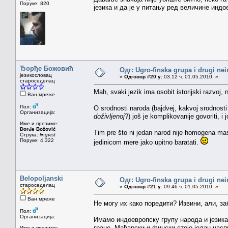
Поруке: 820
језика и да је у питању ред величине индо
Ђорђе Божовић
Одг: Ugro-finska grupa i drugi nei
језикословац
«
Одговор #20 у:
03.12 ч. 01.05.2010. »
староседелац
Mah, svaki jezik ima osobit istorijski razvoj, 
Ван мреже
Пол:
O srodnosti naroda (bajdvej, kakvoj srodnosti —
Организација:
doživljenoj
?) još je komplikovanije govoriti, i j
Име и презиме:
Đorđe Božović
Tim pre što ni jedan narod nije homogena ma
Струка:
lingvist
Поруке: 4.322
jedinicom mere jako upitno baratati.
Belopoljanski
Одг: Ugro-finska grupa i drugi nei
староседелац
«
Одговор #21 у:
09.46 ч. 01.05.2010. »
Ван мреже
Не могу их како поредити? Извини, али, з
Пол:
Организација:
Имамо индоевропску групу народа и језика
гране. Мађарски и фински стоје један насп
Име и презиме: