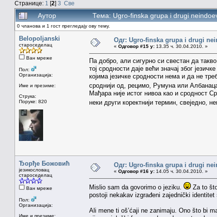
Странице:
1
[
2
]
3
Све
Аутор
Тема: Ugro-finska grupa i drugi neindo
0 чланова и 1 гост прегледају ову тему.
Belopoljanski
Одг: Ugro-finska grupa i drugi nei
староседелац
«
Одговор #15 у:
13.35 ч. 30.04.2010. »
Ван мреже
Па добро, али сигурно си свестан да такв
тој сродности даје већи значај због језичк
Пол:
Организација:
којима језичке сродности нема и да не тр
сроднији од, рецимо, Румуна или Албанац
Име и презиме:
Мађара није истог нивоа као и сродност С
Струка:
Поруке: 820
неки други коректнији термин, свеједно, 
Ђорђе Божовић
Одг: Ugro-finska grupa i drugi nei
језикословац
«
Одговор #16 у:
14.05 ч. 30.04.2010. »
староседелац
Mislio sam da govorimo o jeziku.
Za to št
Ван мреже
postoji nekakav izgrađeni zajednički identite
Пол:
Организација:
Ali mene ti oš’ćaji ne zanimaju. Ono što bi mak
Име и презиме: