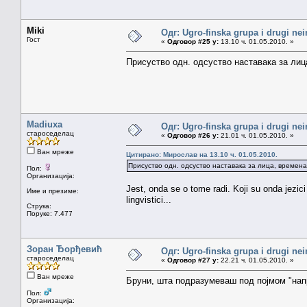
Miki
Одг: Ugro-finska grupa i drugi nei
Гост
«
Одговор #25 у:
13.10 ч. 01.05.2010. »
Присуство одн. одсуство наставака за лиц
Madiuxa
Одг: Ugro-finska grupa i drugi nei
староседелац
«
Одговор #26 у:
21.01 ч. 01.05.2010. »
Ван мреже
Цитирано: Мирослав на 13.10 ч. 01.05.2010.
Присуство одн. одсуство наставака за лица, времена
Пол:
Организација:
Jest, onda se o tome radi. Koji su onda jezici
Име и презиме:
lingvistici...
Струка:
Поруке: 7.477
Зоран Ђорђевић
Одг: Ugro-finska grupa i drugi nei
староседелац
«
Одговор #27 у:
22.21 ч. 01.05.2010. »
Ван мреже
Бруни, шта подразумеваш под појмом "нап
Пол:
Организација: