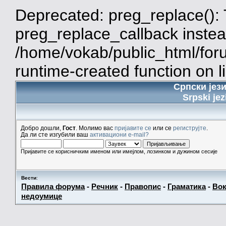
Deprecated: preg_replace(): 
preg_replace_callback instea
/home/vokab/public_html/for
runtime-created function on l
Српски јез
Srpski jez
Добро дошли,
Гост
. Молимо вас
пријавите се
или се
региструјте
.
Да ли сте изгубили ваш
активациони e-mail?
Пријавите се корисничким именом или имејлом, лозинком и дужином сесије
Вести
:
Правила форума
-
Речник
-
Правопис
-
Граматика
-
Вок
недоумице