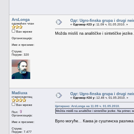
ArsLonga
Одг: Ugro-finska grupa i drugi nei
одомаћен члан
«
Одговор #23 у:
11.09 ч. 01.05.2010. »
Ван мреже
Možda misliš na analitičke i sintetičke jezike. 
Организација:
Име и презиме:
Струка:
Поруке: 320
Madiuxa
Одг: Ugro-finska grupa i drugi nei
староседелац
«
Одговор #24 у:
12.46 ч. 01.05.2010. »
Ван мреже
Цитирано: ArsLonga на 11.09 ч. 01.05.2010.
Možda misliš na analitičke i sintetičke jezike. Na primer, srp
Пол:
Организација:
Врло могуће... Каква је суштинска разлика
Име и презиме:
Струка:
Поруке: 7.477