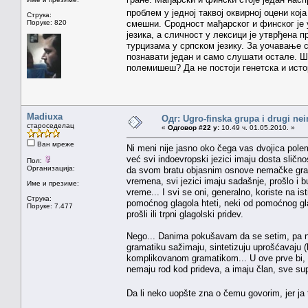
проблем у једној таквој оквирној оцени ко
Струка:
Поруке: 820
смешни. Сродност мађарског и финског је
језика, а сличност у лексици је утврђена 
турцизама у српском језику. За уочавање 
познавати један и само слушати остале. Шт
полемишеш? Да не постоји генетска и ист
Madiuxa
Одг: Ugro-finska grupa i drugi nei
староседелац
«
Одговор #22 у:
10.49 ч. 01.05.2010. »
Ван мреже
Ni meni nije jasno oko čega vas dvojica pole
već svi indoevropski jezici imaju dosta sličn
Пол:
Организација:
da svom bratu objasnim osnove nemačke grama
vremena, svi jezici imaju sadašnje, prošlo i b
Име и презиме:
vreme... I svi se oni, generalno, koriste na i
Струка:
pomoćnog glagola hteti, neki od pomoćnog glago
Поруке: 7.477
prošli ili trpni glagolski pridev.
Nego... Danima pokušavam da se setim, pa n
gramatiku sažimaju, sintetizuju uprošćavaju (ka
komplikovanom gramatikom... U ove prve bi, 
nemaju rod kod prideva, a imaju član, sve sup
Da li neko uopšte zna o čemu govorim, jer ja