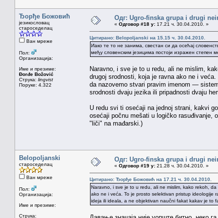
Ђорђе Божовић
Одг: Ugro-finska grupa i drugi nei
језикословац
«
Одговор #18 у:
17.21 ч. 30.04.2010. »
староседелац
Цитирано: Belopoljanski на 15.15 ч. 30.04.2010.
Ван мреже
Иако те то не занима, свестан си да осећај словенств
међу словенским језицима постоји изражен степен 
Пол:
Организација:
Naravno, i sve je to u redu, ali ne mislim, k
Име и презиме:
Đorđe Božović
drugoj srodnosti, koja je ravna ako ne i veća. T
Струка:
lingvist
da nazovemo stvari pravim imenom — sistem jed
Поруке: 4.322
srodnosti dvaju jezika ili pripadnosti dvaju he
U redu svi ti osećaji na jednoj strani, kakvi g
osećaji počnu mešati u logičko rasuđivanje, o
"liči" na mađarski.)
Belopoljanski
Одг: Ugro-finska grupa i drugi nei
староседелац
«
Одговор #19 у:
21.28 ч. 30.04.2010. »
Ван мреже
Цитирано: Ђорђе Божовић на 17.21 ч. 30.04.2010.
Naravno, i sve je to u redu, ali ne mislim, kako rekoh, d
Пол:
ako ne i veća. To je prosto selektivan pristup ideologije 
Организација:
ideja ili ideala, a ne objektivan naučni fakat kakav je to f
Име и презиме:
Струка:
Давање значаја није уопште битно, неко га 