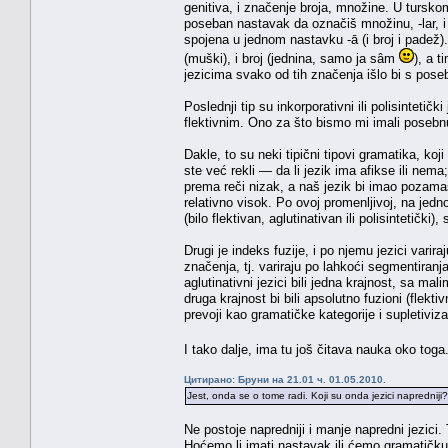
genitiva, i značenje broja, množine. U tursk
poseban nastavak da označiš množinu, -lar, i
spojena u jednom nastavku -ā (i broj i padež)
(muški), i broj (jednina, samo ja sâm
), a t
jezicima svako od tih značenja išlo bi s pos
Poslednji tip su inkorporativni ili polisintetič
flektivnim. Ono za što bismo mi imali posebnu 
Dakle, to su neki tipični tipovi gramatika, koj
ste već rekli — da li jezik ima afikse ili nema
prema reči nizak, a naš jezik bi imao pozamaša
relativno visok. Po ovoj promenljivoj, na jednoj
(bilo flektivan, aglutinativan ili polisintetičk
Drugi je indeks fuzije, i po njemu jezici varir
značenja, tj. variraju po lahkoći segmentiran
aglutinativni jezici bili jedna krajnost, sa m
druga krajnost bi bili apsolutno fuzioni (flektiv
prevoji kao gramatičke kategorije i supletiviz
I tako dalje, ima tu još čitava nauka oko toga
Цитирано: Бруни на 21.01 ч. 01.05.2010.
Jest, onda se o tome radi. Koji su onda jezici napredniji? 
Ne postoje napredniji i manje napredni jezici.
Hoćemo li imati nastavak ili ćemo gramatičku 