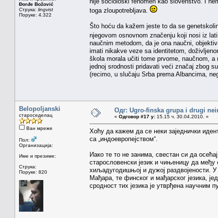
nije sociološki fenomen kao slovenstvo. I nem
Đorđe Božović
Струка:
lingvist
toga zloupotrebljava.
Поруке: 4.322
Što hoću da kažem jeste to da se genetskolin
njegovom osnovnom značenju koji nosi iz lati
naučnim metodom, da je ona naučni, objektiva
imati nikakve veze sa identitetom, doživljeno
škola morala učiti tome prvome, naučnom, a 
jednoj srodnosti pridavati veći značaj zbog sub
(recimo, u slučaju Srba prema Albancima, ne
Belopoljanski
Одг: Ugro-finska grupa i drugi nei
староседелац
«
Одговор #17 у:
15.15 ч. 30.04.2010. »
Ван мреже
Хоћу да кажем да се неки заједнички идент
са „индоевропејством“.
Пол:
Организација:
Иако те то не занима, свестан си да осећај
Име и презиме:
старословенски језик и чињеницу да међу
Струка:
хиљадугодишњој и дужој раздвојености. У
Поруке: 820
Мађара, те финског и мађарског језика, јед
сродност тих језика је утврђена научним пу