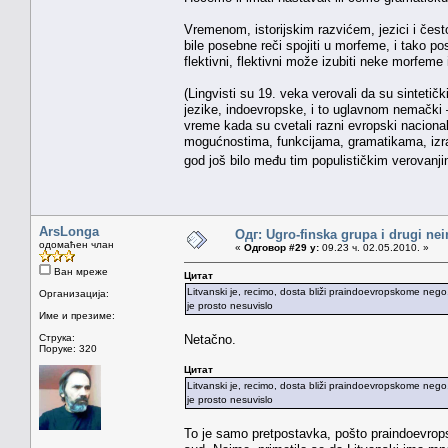
Vremenom, istorijskim razvićem, jezici i često
bile posebne reči spojiti u morfeme, i tako pos
flektivni, flektivni može izubiti neke morfeme i
(Lingvisti su 19. veka verovali da su sintetički
jezike, indoevropske, i to uglavnom nemački —
vreme kada su cvetali razni evropski nacionali
mogućnostima, funkcijama, gramatikama, izraža
god još bilo među tim populističkim verovanji
ArsLonga
Одг: Ugro-finska grupa i drugi nei
одомаћен члан
«
Одговор #29 у:
09.23 ч. 02.05.2010. »
Ван мреже
Цитат
Litvanski je, recimo, dosta bliži praindoevropskome nego, 
Организација:
je prosto nesuvislo
Име и презиме:
Струка:
Netačno.
Поруке: 320
Цитат
Litvanski je, recimo, dosta bliži praindoevropskome nego, 
je prosto nesuvislo
To je samo pretpostavka, pošto praindoevropsk