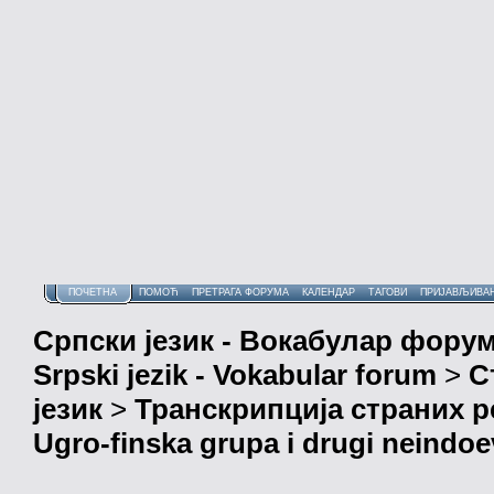
ПОЧЕТНА
ПОМОЋ
ПРЕТРАГА ФОРУМА
КАЛЕНДАР
ТАГОВИ
ПРИЈАВЉИВА
Српски језик - Вокабулар фору
Srpski jezik - Vokabular forum
>
С
језик
>
Транскрипција страних р
Ugro-finska grupa i drugi neindoev