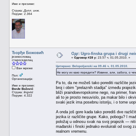
Име и презиме:
Струка:
Дипл. инж.
Поруке: 2.364
Ђорђе Божовић
Одг: Ugro-finska grupa i drugi nei
језикословац
«
Одговор #28 у:
23.57 ч. 01.05.2010. »
староседелац
Цитирано: Belopoljanski на 09.46 ч. 01.05.2010.
Ван мреже
Не могу их како поредити? Извини, али, забога, о 
Пол:
Организација:
Pa to, da ne možeš tako porediti različite jezi
Име и презиме:
broj i obim "prelaznih stadija" između prajezi
Đorđe Božović
bliži praindoevropskome nego, na primer, fran
Струка:
lingvist
Поруке: 4.322
ali to je prosto nesuvislo, pa makar bilo i okvir
svaki jezik ima posebnu istoriju, i o tome uo
A onda još gore kada tako porediš dve različ
jezika iz različite grupe. Kako, pobogu? I mađa
položaj u odnosu svak na svoj prajezik — niti 
mađarski i finski jednako evoluirali od svog z
realnom vremenu.