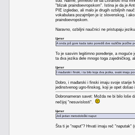
sud. Naime, primetilo se da Litvanski ima mno
"blizak praindoevropskom". Istina je da je An
PIE izgledao, ali malo je drugih ozbiljnih nau
vokabulara pozajmljen je iz slovenskog, i ako 
praindoevropskom.
Naravno, ozbiljni naučnici ne pristupaju jezik
Цитат
A onda još gore kada tako porediš dve različite jezičke p
To je sasvim legitimno poređenje, a moguće je
ta dva jezika dele mnogo toga zajedničkog, a
Цитат
I mađarski i finski, i ta bilo koja dva jezika, svaki imaju
Dobro, i mađarski i finski imaju svoje starije
jedinstvenog ugro-finskog, koji je opet došao i
Dobronameran savet: Možda ne bi bilo loše da 
nečijoj "nesuvislosti".
Цитат
Još jedan metodološki naput
Šta ti je "naput"? Hrvati imaju reč "naputak" 