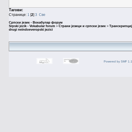
Тагови:
Странице:
1
[
2
]
3
Све
Српски језик - Вокабулар форум
Srpski jezik - Vokabular forum
>
Страни језици и српски језик
>
Транскрипциј
drugi neindoeveropski jezici
Powered by SMF 1.